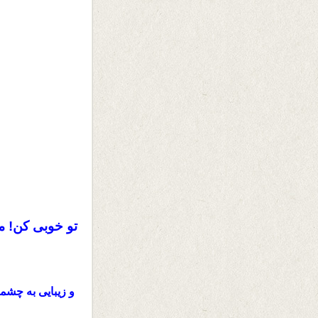
تو خوبی‌ کن! م
و زیبایی به چشم