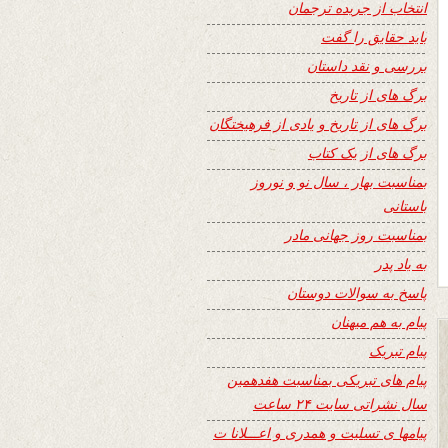
انتخاب از جریده ترجمان
باید حقایق را گفت
بررسی و نقد داستان
برگ های از تاریخ
برگ های از تاریخ و یادی از فرهیختگان
برگ های از یک کتاب
بمناسبت بهار ، سال نو و نوروز
باستانی
بمناسبت روز جهانی مادر
به یاد پدر
پاسخ به سوالات دوستان
پیام به هم میهنان
پیام تبریک
پیام های تبریکی بمناسبت هفدهمین
سال نشراتی سایت ۲۴ ساعت
پیامها ی تسلیت و همدری و اعـــلانا ت