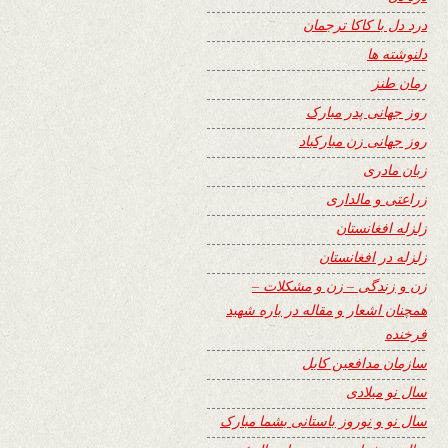
درد دل با کاکا ترجمان
دلنوشته ها
رمان طنز
روز جهانی پدر مبارک
روز جهانی زن مبارکباد
زبان مادری
زراعتی و مالداری
زلزله افغانستان
زلزله در افغانستان
زن و زندگی – زن و مشکلات –
همچنان اشعار و مقاله در باره شهید
فرخنده
سازمان مدافعین کابل
سال نو میلادی
سال نو و نوروز باستانی بشما مبارک