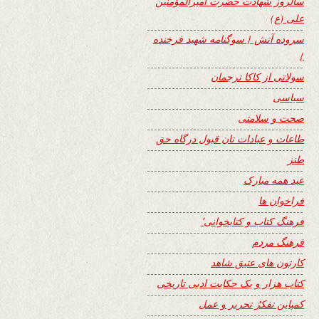
سالروز شهادت حضرت امیرالمؤمنین
علی (ع)
سروده آتش { سوگنامه شهید فرخنده
}
سولاتی از کاکا ترجمان
سیاسی
صحت و سلامتی
طاعات و عبادات تان قبول درگاه حق
طنز
عید همه مبارک
فراخوان ها
فرهنگ کتاب و کتابخوانی٬
فرهنگ مردم
کارتون های عتیق شاهد
کتاب هزار و یک حکایت ادبی تاریخی
کمپاین تفکرُ تحریر و عمل