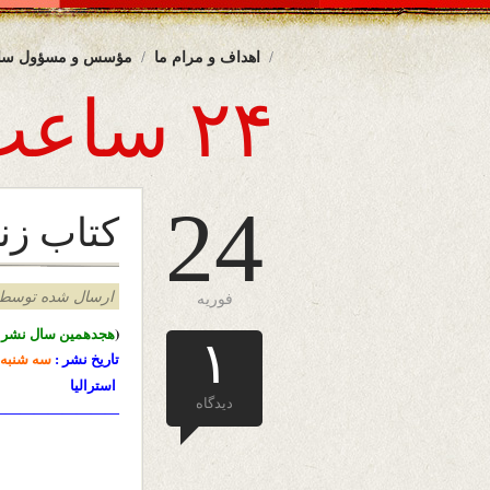
اهداف و مرام ما
مؤسس و مسؤول سا
۲۴ ساعت
24
کتاب زن
ارسال شده توسط admin د
فوریه
(
هجدهمین سال نشرا
۱
تاریخ نشر :
سه شنبه
استرالیا
دیدگاه
—————————