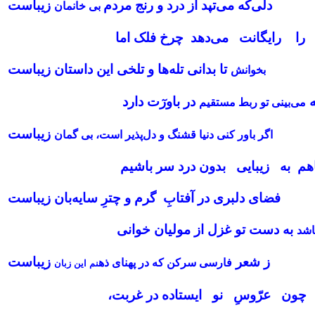
دلی‌که می‌تپد از درد و رنج مردم
زیباست
بی خانمان
ا رایگانت می‌دهد چرخ فلک اما
تا بدانی تله‌ها و تلخی این داستان زیباست
بخوانش
ه
در باورٓت دارد
می‌بینی تو ربط مستقیم
زیباست
اگر باور کنی دنیا قشنگ و دل‌پذیر است، بی گمان
با‌هم به زیبایی بدون درد سر باشیم
فضای دلبری در آفتابِ گرم و چترِ سایه‌بان زیباست
به دست تو غزل از مولیان خوانی
اشد
ز شعر
زیباست
فارسی سرکن که در پهنای ذه
نم این
زبان
ون عرّوسِ نو ایستاده در غربت،