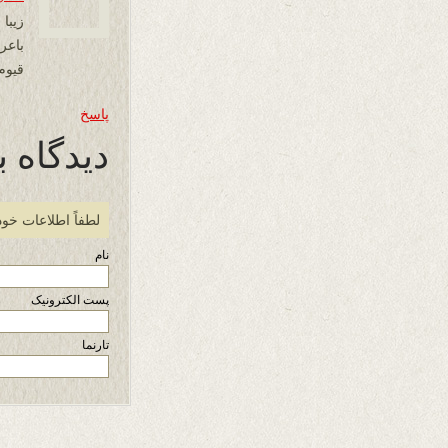
زیبا
باع
قیوم
پاسخ
دیدگاه ب
لطفاً اطلاعات خود
نام
پست الکترونیک
تارنما