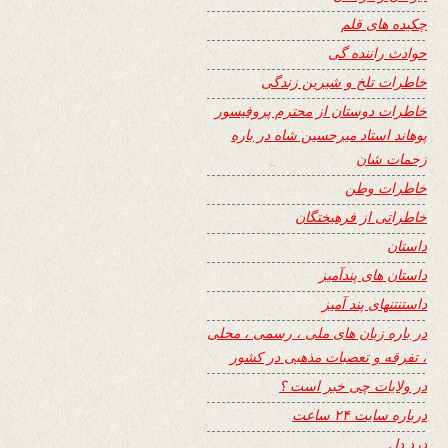
چکیده های قلم
حوادث راننده گی
خاطرات تلخ و شیرین زندگی
خاطرات دوستان از محترم پروفیسور
پوهاند استاد میرحسین شاه در باره
زحمات شان
خاطرات وطن
خاطراتی از فرهیختگان
داستان
داستان های پندآمیز
داستنتنهای پند آمیز
در باره زبان های ملی ، رسمی ، محلی
، تفرقه و تعصبات مذهبی در کشور
در ولایات چی خبر است ؟
درباره سایت ۲۴ ساعت
درد دل