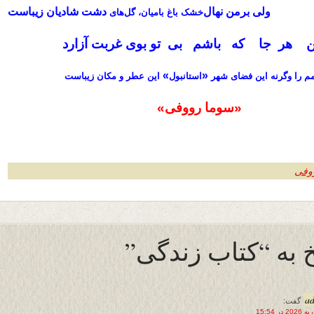
ولی برمن نهال‌
دشت شادیان زیباست
خشک باغ بامیان، گل‌های
هر جا که باشم بی‌ تو بوی غربت آزارد
»
«
 را وگرنه این فضای شهر
استانبول
این عطر و مکان زیباست
«سوما رووفی»
ؤوفی
 به “کتاب زندگی”
a
گفت: