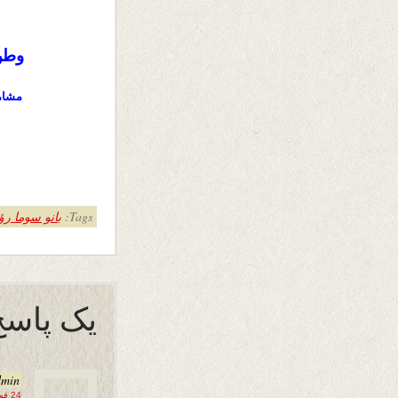
وطن 
مشامم
Tags:
بانو سوما ر
یک پاسخ
dmin
24 فوریه 2026 در 15:54