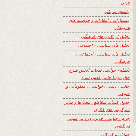
فوتی
پیامهای تبریکی
پیشنهادات ، انتقادات و خواسته های
هموطنان
تجلیل از کانون های فرهنگی
تحلیل های سیاسی – اجتماعی
تحلیل های سیاسی ، اجتماعی ،
فرهنگی.
تکملهء حواشی نفحات الانس شرح
حال مولانا جامی قدس سره
جالب ، دیدنی ،خواندنی ، معلوماتی و
شوخی
جدول کلمات متقاطع ، معما ها و سایر
سرگرمی های فکری
جرم ، جنایت ، خونریزی و بی امنیتی
در کشور
جوانان و کودکان