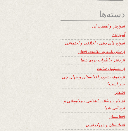
دسته‌ها
آموزش و اهمیت آن
آموزنده
آموزه های دینی ، اخلاقی و اجتماعی
ارسال نامه به مقامات افغان
از دفتر خاطرات برای شما
از مسؤول سایت
ازحقوق بشردر افغانستان و جهان چی
خبر است؟
اشعار
اشعار ، مطالب انتخابی ، معلوماتی و
ارسالی شما
افغانستان
افغانستان و دموکراسی