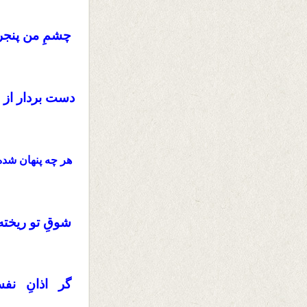
چشمِ من پنجره‌
دست بردار از 
هر چه پنهان شده
شوقِ تو ریخته 
گر اذانِ نف