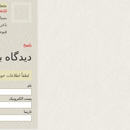
dmin
20 فوریه 2026 در 14:00
بسیار
باع
قیوم
پاسخ
دیدگاه ب
لطفاً اطلاعات خود
نام
پست الکترونیک
تارنما