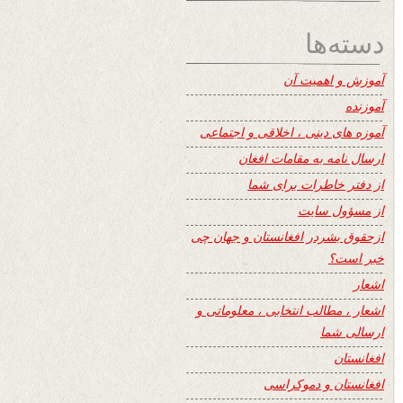
دسته‌ها
آموزش و اهمیت آن
آموزنده
آموزه های دینی ، اخلاقی و اجتماعی
ارسال نامه به مقامات افغان
از دفتر خاطرات برای شما
از مسؤول سایت
ازحقوق بشردر افغانستان و جهان چی
خبر است؟
اشعار
اشعار ، مطالب انتخابی ، معلوماتی و
ارسالی شما
افغانستان
افغانستان و دموکراسی