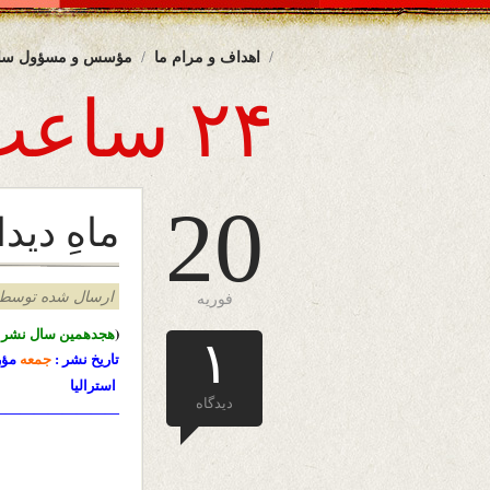
اهداف و مرام ما
مؤسس و مسؤول سا
۲۴ ساعت
20
ماهِ دیدا
ارسال شده توسط admin د
فوریه
(
هجدهمین سال نشرا
۱
تاریخ نشر :
جمعه
مؤرخ 
استرالیا
دیدگاه
—————————