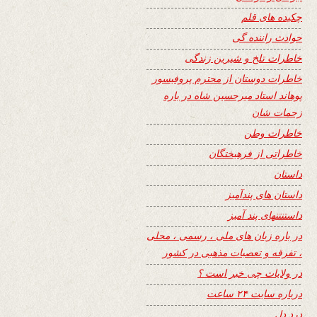
چکیده های قلم
حوادث راننده گی
خاطرات تلخ و شیرین زندگی
خاطرات دوستان از محترم پروفیسور
پوهاند استاد میرحسین شاه در باره
زحمات شان
خاطرات وطن
خاطراتی از فرهیختگان
داستان
داستان های پندآمیز
داستنتنهای پند آمیز
در باره زبان های ملی ، رسمی ، محلی
، تفرقه و تعصبات مذهبی در کشور
در ولایات چی خبر است ؟
درباره سایت ۲۴ ساعت
درد دل