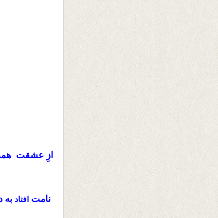
ازِ عشقت همه
نامت
به د
افتاد