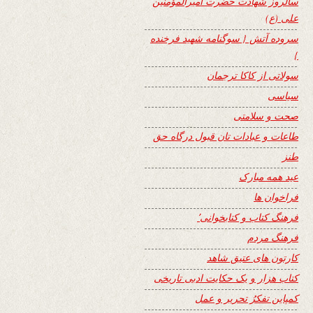
سالروز شهادت حضرت امیرالمؤمنین
علی (ع)
سروده آتش { سوگنامه شهید فرخنده
}
سولاتی از کاکا ترجمان
سیاسی
صحت و سلامتی
طاعات و عبادات تان قبول درگاه حق
طنز
عید همه مبارک
فراخوان ها
فرهنگ کتاب و کتابخوانی٬
فرهنگ مردم
کارتون های عتیق شاهد
کتاب هزار و یک حکایت ادبی تاریخی
کمپاین تفکرُ تحریر و عمل