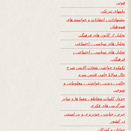
فوتی
پیامهای تبریکی
پیشنهادات ، انتقادات و خواسته های
هموطنان
تجلیل از کانون های فرهنگی
تحلیل های سیاسی – اجتماعی
تحلیل های سیاسی ، اجتماعی ،
فرهنگی.
تکملهء حواشی نفحات الانس شرح
حال مولانا جامی قدس سره
جالب ، دیدنی ،خواندنی ، معلوماتی و
شوخی
جدول کلمات متقاطع ، معما ها و سایر
سرگرمی های فکری
جرم ، جنایت ، خونریزی و بی امنیتی
در کشور
جوانان و کودکان