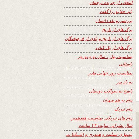
انتخاب از جریده ترجمان
باید حقایق را گفت
بررسی و نقد داستان
برگ های از تاریخ
برگ های از تاریخ و یادی از فرهیختگان
برگ های از یک کتاب
بمناسبت بهار ، سال نو و نوروز
باستانی
بمناسبت روز جهانی مادر
به یاد پدر
پاسخ به سوالات دوستان
پیام به هم میهنان
پیام تبریک
پیام های تبریکی بمناسبت هفدهمین
سال نشراتی سایت ۲۴ ساعت
پیامها ی تسلیت و همدری و اعـــلانا ت