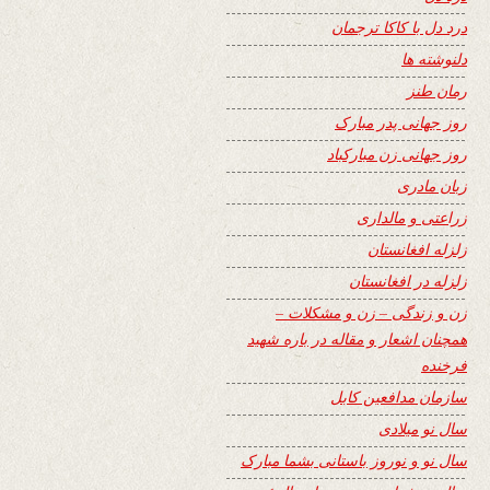
درد دل با کاکا ترجمان
دلنوشته ها
رمان طنز
روز جهانی پدر مبارک
روز جهانی زن مبارکباد
زبان مادری
زراعتی و مالداری
زلزله افغانستان
زلزله در افغانستان
زن و زندگی – زن و مشکلات –
همچنان اشعار و مقاله در باره شهید
فرخنده
سازمان مدافعین کابل
سال نو میلادی
سال نو و نوروز باستانی بشما مبارک