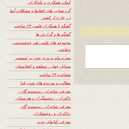
کمک، همکاری و نکوکاران
گرد همایی های افغانها و مشکلات آنها
د ر خارج از کشور
گفتگو با همکاران قلمی ۲۴ ساعت
گفتگو ها و گزارش ها
مجموعه های قلمی هنر خوشنویسی
ونقاشی
محرم ماه پیروزی خون بر شمشیر
مسایل جهان ، منطقه و افغانستان
مشاعره ۲۴ ساعت
مطالب و سروده های شب یلدا
معرفی شاعران ، نویسنده گان ،
داکتران ، روشنفگران و هنرمندان.
معرفی شاعران ، نویسنده گان
،داکتران و روشنفکران
معرفی کتابهای جدید