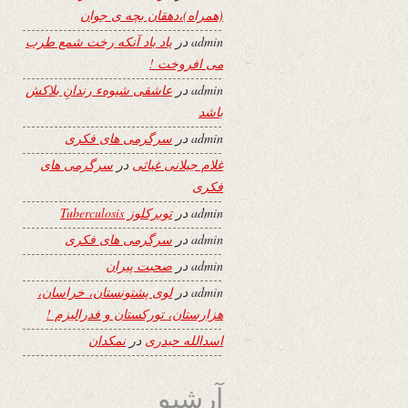
(همراه)،دهقان بچه ی جوان
admin
در
یاد باد آنکه رخت شمع طرب
می افروخت !
admin
در
عاشقی شیوهء رندانِ بلاکش
باشد
admin
در
سرگرمی های فکری
غلام جیلانی غیاثی
در
سرگرمی های
فکری
admin
در
توبرکلوز Tuberculosis
admin
در
سرگرمی های فکری
admin
در
صحبت پیران
admin
در
لوی پشتونستان، خراسان،
هزارستان، تورکستان و فدرالیزم !
اسدالله حیدری
در
نمکدان
آرشیو