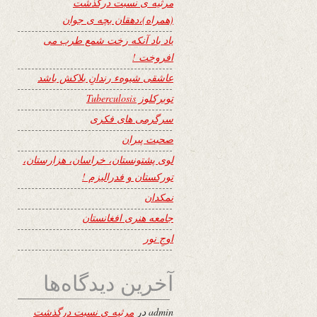
مرثیه ی نسبت درگذشت
(همراه)،دهقان بچه ی جوان
یاد باد آنکه رخت شمع طرب می
افروخت !
عاشقی شیوهء رندانِ بلاکش باشد
توبرکلوز Tuberculosis
سرگرمی های فکری
صحبت پیران
لوی پشتونستان، خراسان، هزارستان،
تورکستان و فدرالیزم !
نمکدان
جامعه هنری افغانستان
اوجِ نور
آخرین دیدگاه‌ها
admin
در
مرثیه ی نسبت درگذشت