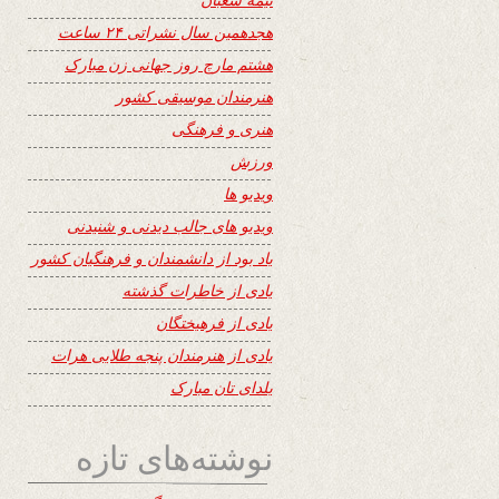
هجدهمین سال نشراتی ۲۴ ساعت
هشتم مارچ روز جهانی زن مبارک
هنرمندان موسیقی کشور
هنری و فرهنگی
ورزش
ویدیو ها
ویدیو های جالب دیدنی و شنیدنی
یاد بود از دانشمندان و فرهنگیان کشور
یادی از خاطرات گذشته
یادی از فرهیختگان
یادی از هنرمندان پنجه طلایی هرات
یلدای تان مبارک
نوشته‌های تازه