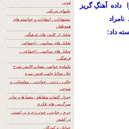
فوتی
داده آهنگِ گریز
پیامهای تبریکی
نامراد
پیشنهادات ، انتقادات و خواسته های
هموطنان
داد:
سته
تجلیل از کانون های فرهنگی
تحلیل های سیاسی – اجتماعی
تحلیل های سیاسی ، اجتماعی ،
فرهنگی.
تکملهء حواشی نفحات الانس شرح
حال مولانا جامی قدس سره
جالب ، دیدنی ،خواندنی ، معلوماتی و
شوخی
جدول کلمات متقاطع ، معما ها و سایر
سرگرمی های فکری
جرم ، جنایت ، خونریزی و بی امنیتی
در کشور
جوانان و کودکان