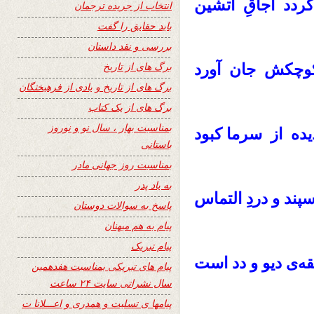
دد اجاقِ آتشین
انتخاب از جریده ترجمان
باید حقایق را گفت
بررسی و نقد داستان
برگ های از تاریخ
کوچکش جان آورد
برگ های از تاریخ و یادی از فرهیختگان
برگ های از یک کتاب
بمناسبت بهار ، سال نو و نوروز
دیده از سرما کبود
باستانی
بمناسبت روز جهانی مادر
به یاد پدر
پند ‌و دردِ التماس
پاسخ به سوالات دوستان
پیام به هم میهنان
پیام تبریک
دیو‌ و دد است
قه‌ی
پیام های تبریکی بمناسبت هفدهمین
سال نشراتی سایت ۲۴ ساعت
پیامها ی تسلیت و همدری و اعـــلانا ت