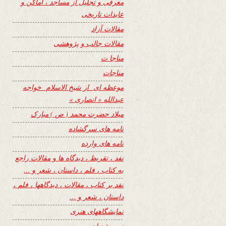
معرفی و تجلیل از مساجد ، اماکن و
عابدات تاریخی
مقالات آزاد
مقالات جالب و پژوهشی
مناجا ت
مناجات
موعظه ای از شیخ الاسلام خواجه
عبدالله « انصاری »
میلاد حضرت محمد ( ص ) مبارک
نامه های سرگشاده
نامه های وارده
نفد ، تقریظ ، دیدگاه ها و مقالات راجع
به کتاب ، فلم ، داستان ، شعر و …
نفد بر کتاب ، مقالات ، دیدگاهها ، فلم ،
داستان ، شعر و …
نمایشگاههای هنری
نیمه شعبان