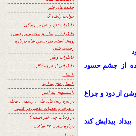
چکیده های قلم
حوادث راننده گی
خاطرات تلخ و شیرین زندگی
خاطرات دوستان از محترم پروفیسور
پوهاند استاد میرحسین شاه در باره
زحمات شان
د
خاطرات وطن
ده از چشمِ حسود
خاطراتی از فرهیختگان
داستان
داستان های پندآمیز
از دود و چراغ
داستنتنهای پند آمیز
وشن
در باره زبان های ملی ، رسمی ، محلی
، تفرقه و تعصبات مذهبی در کشور
در ولایات چی خبر است ؟
بیداد پیدایش کند
درباره سایت ۲۴ ساعت
درد دل