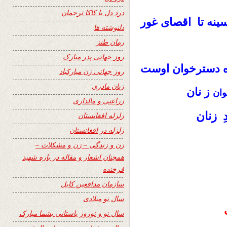
درد دل با کاکا ترجمان
سینه تا اقصای غور
دلنوشته ها
رمان طنز
روز جهانی پدر مبارک
ده دسترخوان اوست
روز جهانی زن مبارکباد
زبان مادری
ز نان
وان
زراعتی و مالداری
 زنان
زلزله افغانستان
زلزله در افغانستان
زن و زندگی – زن و مشکلات –
همچنان اشعار و مقاله در باره شهید
فرخنده
سازمان مدافعین کابل
سال نو میلادی
سال نو و نوروز باستانی بشما مبارک