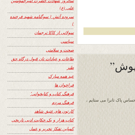
سالروز شهادت حضرت امیرالمؤمنین
علی (ع)
سروده آتش { سوگنامه شهید فرخنده
}
سولاتی از کاکا ترجمان
سیاسی
صحت و سلامتی
طاعات و عبادات تان قبول درگاه حق
 پوش”
طنز
عید همه مبارک
فراخوان ها
فرهنگ کتاب و کتابخوانی٬
احساس پاک تانرا می ستایم ،
فرهنگ مردم
کارتون های عتیق شاهد
کتاب هزار و یک حکایت ادبی تاریخی
کمپاین تفکرُ تحریر و عمل