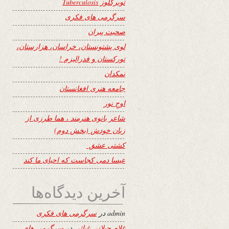
توبرکلوز Tuberculosis
سرگرمی های فکری
صحبت پیران
لوی پشتونستان، خراسان، هزارستان،
تورکستان و فدرالیزم !
نمکدان
جامعه هنری افغانستان
اوجِ نور
شاعر بانوی هنرمند ، هما طرزی از
زبان خودش (بخش دوم)
کشتی عشق
عیسا دمی کجاست که احیای ما کند
آخرین دیدگاه‌ها
admin
در
سرگرمی های فکری
غلام جیلانی غیاثی
در
سرگرمی های