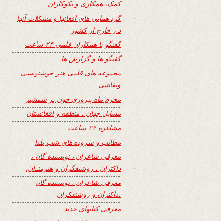
کمک، همکاری و نکوکاران
گرد همایی های افغانها و مشکلات آنها
د ر خارج از کشور
گفتگو با همکاران قلمی ۲۴ ساعت
گفتگو ها و گزارش ها
مجموعه های قلمی هنر خوشنویسی
ونقاشی
محرم ماه پیروزی خون بر شمشیر
مسایل جهان ، منطقه و افغانستان
مشاعره ۲۴ ساعت
مطالب و سروده های شب یلدا
معرفی شاعران ، نویسنده گان ،
داکتران ، روشنفگران و هنرمندان.
معرفی شاعران ، نویسنده گان
،داکتران و روشنفکران
معرفی کتابهای جدید