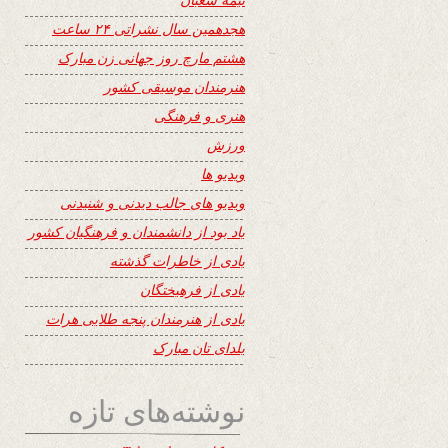
هجدهمین سال نشراتی ۲۴ ساعت
هشتم مارچ روز جهانی زن مبارک
هنرمندان موسیقی کشور
هنری و فرهنگی
ورزش
ویدیو ها
ویدیو های جالب دیدنی و شنیدنی
یاد بود از دانشمندان و فرهنگیان کشور
یادی از خاطرات گذشته
یادی از فرهیختگان
یادی از هنرمندان پنجه طلایی هرات
یلدای تان مبارک
نوشته‌های تازه