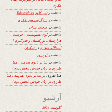
فکری
admin
در
توبرکلوز Tuberculosis
admin
در
سرگرمی های فکری
admin
در
صحبت پیران
admin
در
لوی پشتونستان، خراسان،
هزارستان، تورکستان و فدرالیزم !
اسدالله حیدری
در
نمکدان
admin
در
اوجِ نور
admin
در
شاعر بانوی هنرمند ، هما
طرزی از زبان خودش (بخش دوم)
هما طرزی
در
شاعر بانوی هنرمند ، هما
طرزی از زبان خودش (بخش دوم)
آرشیو
آگوست 2026