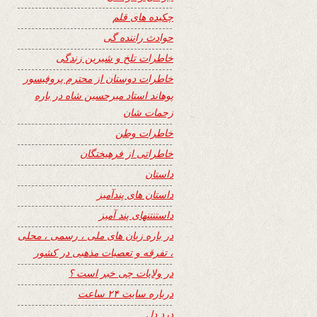
چکیده های قلم
حوادث راننده گی
خاطرات تلخ و شیرین زندگی
خاطرات دوستان از محترم پروفیسور
پوهاند استاد میرحسین شاه در باره
زحمات شان
خاطرات وطن
خاطراتی از فرهیختگان
داستان
داستان های پندآمیز
داستنتنهای پند آمیز
در باره زبان های ملی ، رسمی ، محلی
، تفرقه و تعصبات مذهبی در کشور
در ولایات چی خبر است ؟
درباره سایت ۲۴ ساعت
درد دل