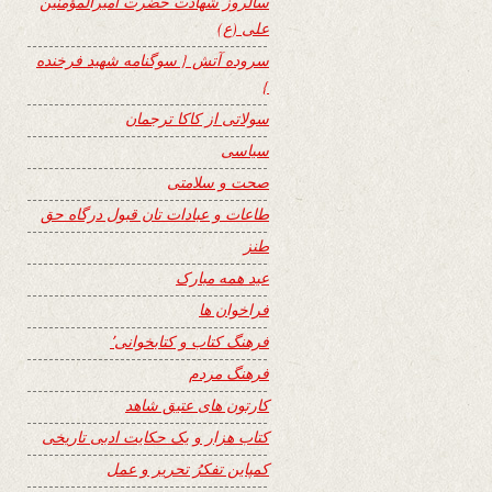
سالروز شهادت حضرت امیرالمؤمنین
علی (ع)
سروده آتش { سوگنامه شهید فرخنده
}
سولاتی از کاکا ترجمان
سیاسی
صحت و سلامتی
طاعات و عبادات تان قبول درگاه حق
طنز
عید همه مبارک
فراخوان ها
فرهنگ کتاب و کتابخوانی٬
فرهنگ مردم
کارتون های عتیق شاهد
کتاب هزار و یک حکایت ادبی تاریخی
کمپاین تفکرُ تحریر و عمل