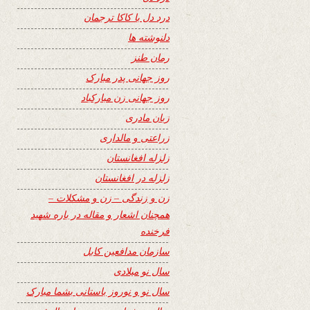
درد دل با کاکا ترجمان
دلنوشته ها
رمان طنز
روز جهانی پدر مبارک
روز جهانی زن مبارکباد
زبان مادری
زراعتی و مالداری
زلزله افغانستان
زلزله در افغانستان
زن و زندگی – زن و مشکلات –
همچنان اشعار و مقاله در باره شهید
فرخنده
سازمان مدافعین کابل
سال نو میلادی
سال نو و نوروز باستانی بشما مبارک