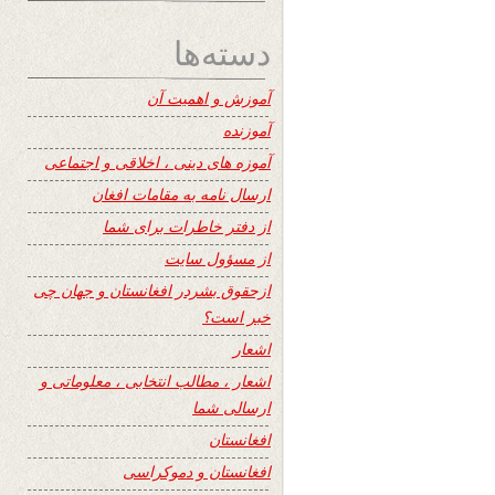
دسته‌ها
آموزش و اهمیت آن
آموزنده
آموزه های دینی ، اخلاقی و اجتماعی
ارسال نامه به مقامات افغان
از دفتر خاطرات برای شما
از مسؤول سایت
ازحقوق بشردر افغانستان و جهان چی
خبر است؟
اشعار
اشعار ، مطالب انتخابی ، معلوماتی و
ارسالی شما
افغانستان
افغانستان و دموکراسی