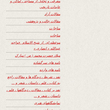
معرفی و تجلیل از مساجد ، اماکن و
عابدات تاریخی
مقالات آزاد
مقالات جالب و پژوهشی
مناجا ت
مناجات
موعظه ای از شیخ الاسلام خواجه
عبدالله « انصاری »
میلاد حضرت محمد ( ص ) مبارک
نامه های سرگشاده
نامه های وارده
نفد ، تقریظ ، دیدگاه ها و مقالات راجع
به کتاب ، فلم ، داستان ، شعر و …
نفد بر کتاب ، مقالات ، دیدگاهها ، فلم ،
داستان ، شعر و …
نمایشگاههای هنری
نیمه شعبان