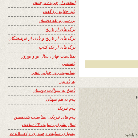
انتخاب از جریده ترجمان
باید حقایق را گفت
بررسی و نقد داستان
برگ های از تاریخ
برگ های از تاریخ و یادی از فرهیختگان
برگ های از یک کتاب
بمناسبت بهار ، سال نو و نوروز
باستانی
بمناسبت روز جهانی مادر
به یاد پدر
پاسخ به سوالات دوستان
پیام به هم میهنان
پیام تبریک
پیام های تبریکی بمناسبت هفدهمین
سال نشراتی سایت ۲۴ ساعت
پیامها ی تسلیت و همدری و اعـــلانا ت
د باشید.