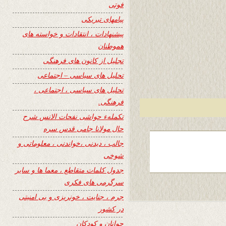
فوتی
پیامهای تبریکی
پیشنهادات ، انتقادات و خواسته های
هموطنان
تجلیل از کانون های فرهنگی
تحلیل های سیاسی – اجتماعی
تحلیل های سیاسی ، اجتماعی ،
فرهنگی.
تکملهء حواشی نفحات الانس شرح
حال مولانا جامی قدس سره
جالب ، دیدنی ،خواندنی ، معلوماتی و
شوخی
جدول کلمات متقاطع ، معما ها و سایر
سرگرمی های فکری
جرم ، جنایت ، خونریزی و بی امنیتی
در کشور
جوانان و کودکان