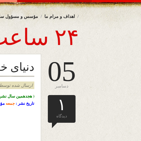
اهداف و مرام ما
مؤسس و مسؤول سا
۲۴ ساعت
05
دنیای خ
ارسال شده توسط admin د
دسامبر
( هجدهمین سال نشرا
۱
تاریخ نشر :
جمعه
مؤ
دیدگاه