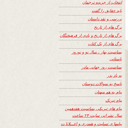
انتخاب از جریده ترجمان
باید حقایق را گفت
بررسی و نقد داستان
برگ های از تاریخ
برگ های از تاریخ و یادی از فرهیختگان
برگ های از یک کتاب
بمناسبت بهار ، سال نو و نوروز
باستانی
بمناسبت روز جهانی مادر
به یاد پدر
پاسخ به سوالات دوستان
پیام به هم میهنان
پیام تبریک
پیام های تبریکی بمناسبت هفدهمین
سال نشراتی سایت ۲۴ ساعت
پیامها ی تسلیت و همدری و اعـــلانا ت