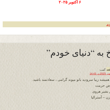
۶ اکتوبر ۲۰۲۵
ند
 به “دنیای خودم”
a
گفت:
همیشه زیبا سرودید بانو میوند گرامی ، سعادتمند باشید.
رض حرمت
 بشیر هروی
ن – آسترالیا