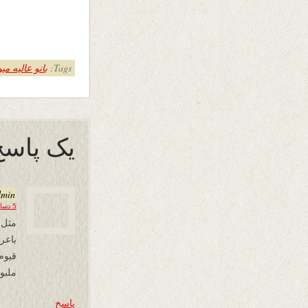
Tags:
بانو عالیه میو
یک پاسخ
dmin
5 دسامبر 2025 در 14:43
مثل 
باع
قیوم
ملبور
پاسخ