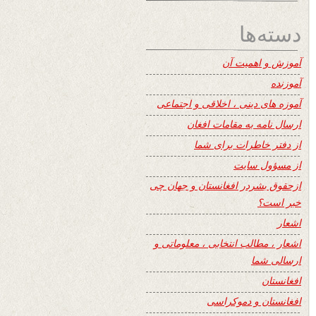
دسته‌ها
آموزش و اهمیت آن
آموزنده
آموزه های دینی ، اخلاقی و اجتماعی
ارسال نامه به مقامات افغان
از دفتر خاطرات برای شما
از مسؤول سایت
ازحقوق بشردر افغانستان و جهان چی
خبر است؟
اشعار
اشعار ، مطالب انتخابی ، معلوماتی و
ارسالی شما
افغانستان
افغانستان و دموکراسی