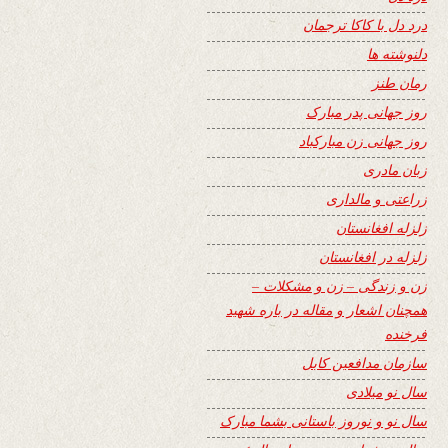
درد دل با کاکا ترجمان
دلنوشته ها
رمان طنز
روز جهانی پدر مبارک
روز جهانی زن مبارکباد
زبان مادری
زراعتی و مالداری
زلزله افغانستان
زلزله در افغانستان
زن و زندگی – زن و مشکلات –
همچنان اشعار و مقاله در باره شهید
فرخنده
سازمان مدافعین کابل
سال نو میلادی
سال نو و نوروز باستانی بشما مبارک