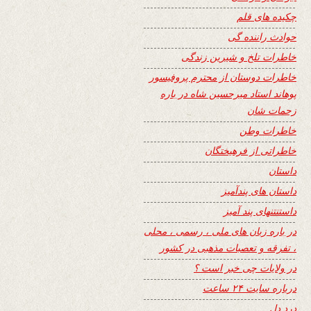
چکیده های قلم
حوادث راننده گی
خاطرات تلخ و شیرین زندگی
خاطرات دوستان از محترم پروفیسور
پوهاند استاد میرحسین شاه در باره
زحمات شان
خاطرات وطن
خاطراتی از فرهیختگان
داستان
داستان های پندآمیز
داستنتنهای پند آمیز
در باره زبان های ملی ، رسمی ، محلی
، تفرقه و تعصبات مذهبی در کشور
در ولایات چی خبر است ؟
درباره سایت ۲۴ ساعت
درد دل