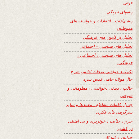
فوتی
پیامهای تبریکی
پیشنهادات ، انتقادات و خواسته های
هموطنان
تجلیل از کانون های فرهنگی
تحلیل های سیاسی – اجتماعی
تحلیل های سیاسی ، اجتماعی ،
فرهنگی.
تکملهء حواشی نفحات الانس شرح
حال مولانا جامی قدس سره
جالب ، دیدنی ،خواندنی ، معلوماتی و
شوخی
جدول کلمات متقاطع ، معما ها و سایر
سرگرمی های فکری
جرم ، جنایت ، خونریزی و بی امنیتی
در کشور
جوانان و کودکان