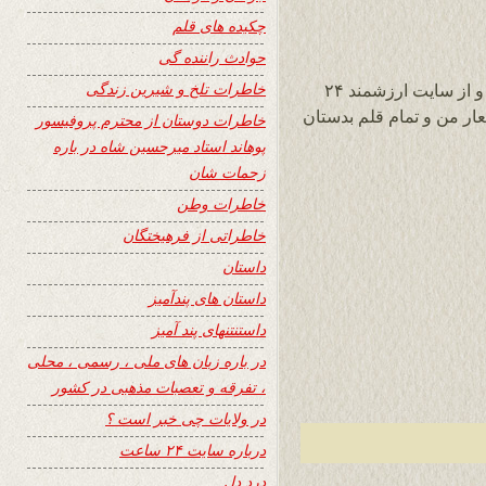
چکیده های قلم
حوادث راننده گی
خاطرات تلخ و شیرین زندگی
با نهایت احترام از جناب محترم هروی صاحب و از سایت ارزشمند ۲۴
ر من و تمام قلم بدستان
خاطرات دوستان از محترم پروفیسور
پوهاند استاد میرحسین شاه در باره
زحمات شان
خاطرات وطن
خاطراتی از فرهیختگان
داستان
داستان های پندآمیز
داستنتنهای پند آمیز
در باره زبان های ملی ، رسمی ، محلی
، تفرقه و تعصبات مذهبی در کشور
در ولایات چی خبر است ؟
درباره سایت ۲۴ ساعت
درد دل