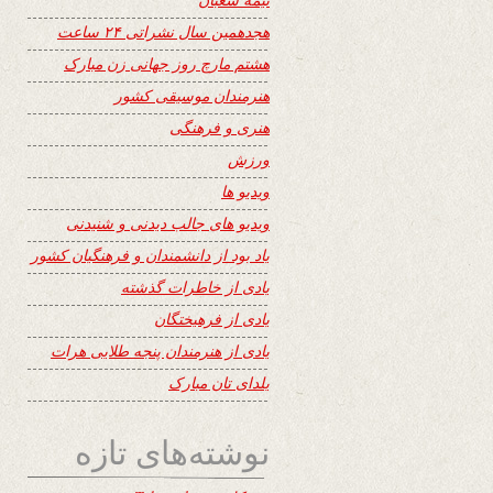
هجدهمین سال نشراتی ۲۴ ساعت
هشتم مارچ روز جهانی زن مبارک
هنرمندان موسیقی کشور
هنری و فرهنگی
ورزش
ویدیو ها
ویدیو های جالب دیدنی و شنیدنی
یاد بود از دانشمندان و فرهنگیان کشور
یادی از خاطرات گذشته
یادی از فرهیختگان
یادی از هنرمندان پنجه طلایی هرات
یلدای تان مبارک
نوشته‌های تازه