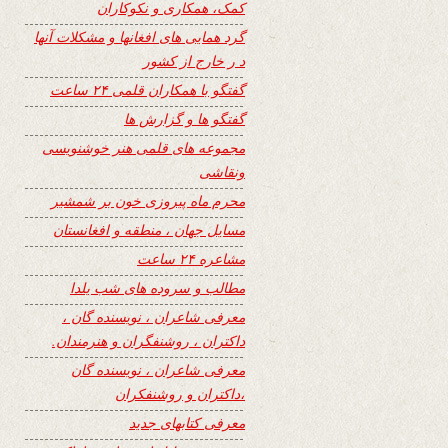
کمک، همکاری و نکوکاران
گرد همایی های افغانها و مشکلات آنها
د ر خارج از کشور
گفتگو با همکاران قلمی ۲۴ ساعت
گفتگو ها و گزارش ها
مجموعه های قلمی هنر خوشنویسی
ونقاشی
محرم ماه پیروزی خون بر شمشیر
مسایل جهان ، منطقه و افغانستان
مشاعره ۲۴ ساعت
مطالب و سروده های شب یلدا
معرفی شاعران ، نویسنده گان ،
داکتران ، روشنفگران و هنرمندان.
معرفی شاعران ، نویسنده گان
،داکتران و روشنفکران
معرفی کتابهای جدید