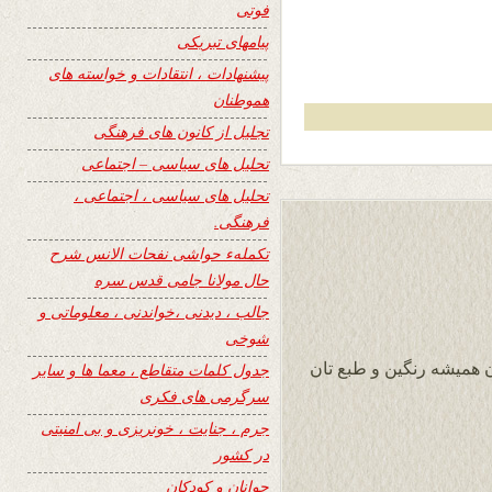
فوتی
پیامهای تبریکی
پیشنهادات ، انتقادات و خواسته های
هموطنان
تجلیل از کانون های فرهنگی
تحلیل های سیاسی – اجتماعی
تحلیل های سیاسی ، اجتماعی ،
فرهنگی.
تکملهء حواشی نفحات الانس شرح
حال مولانا جامی قدس سره
جالب ، دیدنی ،خواندنی ، معلوماتی و
شوخی
ان همیشه رنگین و طبع تان
جدول کلمات متقاطع ، معما ها و سایر
سرگرمی های فکری
جرم ، جنایت ، خونریزی و بی امنیتی
در کشور
جوانان و کودکان