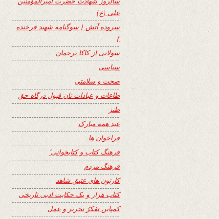
سالروز شهادت حضرت امیرالمؤمنین
علی (ع)
سروده آتش { سوگنامه شهید فرخنده
}
سولاتی از کاکا ترجمان
سیاسی
صحت و سلامتی
طاعات و عبادات تان قبول درگاه حق
طنز
عید همه مبارک
فراخوان ها
فرهنگ کتاب و کتابخوانی٬
فرهنگ مردم
کارتون های عتیق شاهد
کتاب هزار و یک حکایت ادبی تاریخی
کمپاین تفکرُ تحریر و عمل