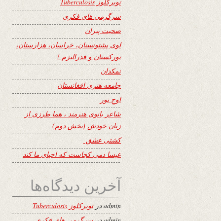
توبرکلوز Tuberculosis
سرگرمی های فکری
صحبت پیران
لوی پشتونستان، خراسان، هزارستان،
تورکستان و فدرالیزم !
نمکدان
جامعه هنری افغانستان
اوجِ نور
شاعر بانوی هنرمند ، هما طرزی از
زبان خودش (بخش دوم)
کشتی عشق
عیسا دمی کجاست که احیای ما کند
آخرین دیدگاه‌ها
admin
در
توبرکلوز Tuberculosis
admin
در
سرگرمی های فکری