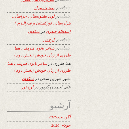
admin
در
صحبت پیران
admin
در
لوی پشتونستان، خراسان،
هزارستان، تورکستان و فدرالیزم !
اسدالله حیدری
در
نمکدان
admin
در
اوجِ نور
admin
در
شاعر بانوی هنرمند ، هما
طرزی از زبان خودش (بخش دوم)
هما طرزی
در
شاعر بانوی هنرمند ، هما
طرزی از زبان خودش (بخش دوم)
بشیر شیرین سخن
در
نمکدان
علی احمد زرگرپور
در
اوجِ نور
آرشیو
آگوست 2026
جولای 2026