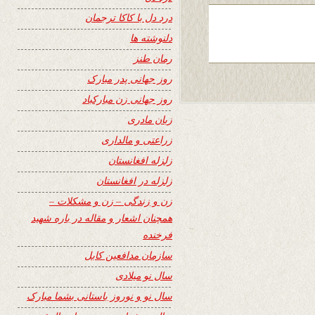
درد دل با کاکا ترجمان
دلنوشته ها
رمان طنز
روز جهانی پدر مبارک
روز جهانی زن مبارکباد
زبان مادری
زراعتی و مالداری
زلزله افغانستان
زلزله در افغانستان
زن و زندگی – زن و مشکلات –
همچنان اشعار و مقاله در باره شهید
فرخنده
سازمان مدافعین کابل
سال نو میلادی
سال نو و نوروز باستانی بشما مبارک