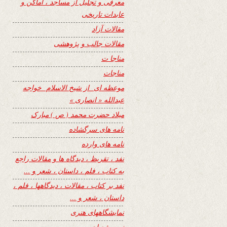
معرفی و تجلیل از مساجد ، اماکن و
عابدات تاریخی
مقالات آزاد
مقالات جالب و پژوهشی
مناجا ت
مناجات
موعظه ای از شیخ الاسلام خواجه
عبدالله « انصاری »
میلاد حضرت محمد ( ص ) مبارک
نامه های سرگشاده
نامه های وارده
نفد ، تقریظ ، دیدگاه ها و مقالات راجع
به کتاب ، فلم ، داستان ، شعر و …
نفد بر کتاب ، مقالات ، دیدگاهها ، فلم ،
داستان ، شعر و …
نمایشگاههای هنری
نیمه شعبان