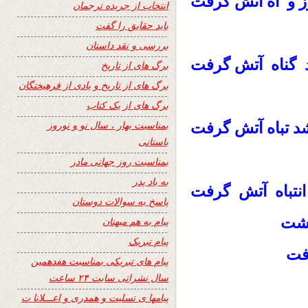
وز و آه آتش گرفت
انتخاب از جریده ترجمان
باید حقایق را گفت
بررسی و نقد داستان
د گناه آتش گرفت
برگ های از تاریخ
برگ های از تاریخ و یادی از فرهیختگان
برگ های از یک کتاب
بمناسبت بهار ، سال نو و نوروز
 تباه آتش گرفت
باستانی
بمناسبت روز جهانی مادر
به یاد پدر
انتباه آتش گرفت
پاسخ به سوالات دوستان
گشت
پیام به هم میهنان
پیام تبریک
رفت
پیام های تبریکی بمناسبت هفدهمین
سال نشراتی سایت ۲۴ ساعت
پیامها ی تسلیت و همدری و اعـــلانا ت