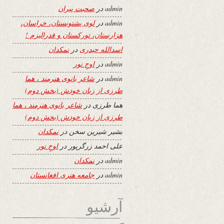
admin
در
صحبت پیران
admin
در
لوی پشتونستان، خراسان،
هزارستان، تورکستان و فدرالیزم !
اسدالله حیدری
در
نمکدان
admin
در
اوجِ نور
admin
در
شاعر بانوی هنرمند ، هما
طرزی از زبان خودش (بخش دوم)
هما طرزی
در
شاعر بانوی هنرمند ، هما
طرزی از زبان خودش (بخش دوم)
بشیر شیرین سخن
در
نمکدان
علی احمد زرگرپور
در
اوجِ نور
admin
در
نمکدان
admin
در
جامعه هنری افغانستان
آرشیو