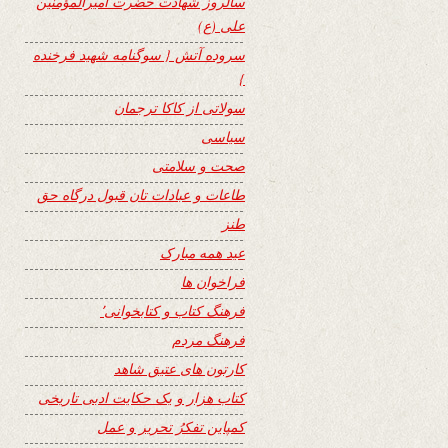
سالروز شهادت حضرت امیرالمؤمنین
علی (ع)
سروده آتش { سوگنامه شهید فرخنده
}
سولاتی از کاکا ترجمان
سیاسی
صحت و سلامتی
طاعات و عبادات تان قبول درگاه حق
طنز
عید همه مبارک
فراخوان ها
فرهنگ کتاب و کتابخوانی٬
فرهنگ مردم
کارتون های عتیق شاهد
کتاب هزار و یک حکایت ادبی تاریخی
کمپاین تفکرُ تحریر و عمل