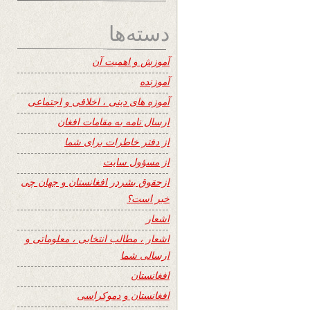
دسته‌ها
آموزش و اهمیت آن
آموزنده
آموزه های دینی ، اخلاقی و اجتماعی
ارسال نامه به مقامات افغان
از دفتر خاطرات برای شما
از مسؤول سایت
ازحقوق بشردر افغانستان و جهان چی
خبر است؟
اشعار
اشعار ، مطالب انتخابی ، معلوماتی و
ارسالی شما
افغانستان
افغانستان و دموکراسی