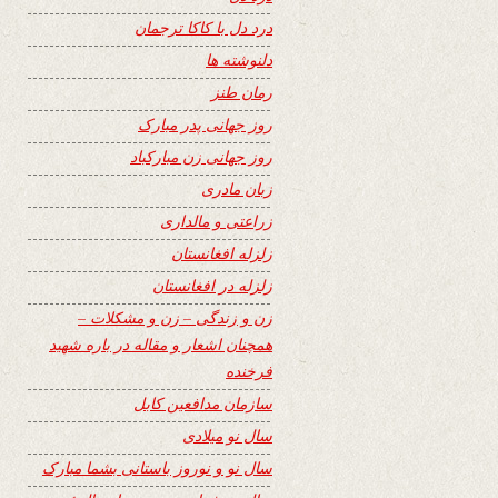
درد دل با کاکا ترجمان
دلنوشته ها
رمان طنز
روز جهانی پدر مبارک
روز جهانی زن مبارکباد
زبان مادری
زراعتی و مالداری
زلزله افغانستان
زلزله در افغانستان
زن و زندگی – زن و مشکلات –
همچنان اشعار و مقاله در باره شهید
فرخنده
سازمان مدافعین کابل
سال نو میلادی
سال نو و نوروز باستانی بشما مبارک