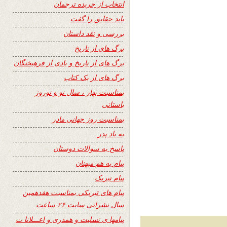
انتخاب از جریده ترجمان
باید حقایق را گفت
بررسی و نقد داستان
برگ های از تاریخ
برگ های از تاریخ و یادی از فرهیختگان
برگ های از یک کتاب
بمناسبت بهار ، سال نو و نوروز
باستانی
بمناسبت روز جهانی مادر
به یاد پدر
پاسخ به سوالات دوستان
پیام به هم میهنان
پیام تبریک
پیام های تبریکی بمناسبت هفدهمین
سال نشراتی سایت ۲۴ ساعت
پیامها ی تسلیت و همدری و اعـــلانا ت