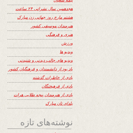
هجدهمین سال نشراتی ۲۴ ساعت
هشتم مارچ روز جهانی زن مبارک
هنرمندان موسیقی کشور
هنری و فرهنگی
ورزش
ویدیو ها
ویدیو های جالب دیدنی و شنیدنی
یاد بود از دانشمندان و فرهنگیان کشور
یادی از خاطرات گذشته
یادی از فرهیختگان
یادی از هنرمندان پنجه طلایی هرات
یلدای تان مبارک
نوشته‌های تازه