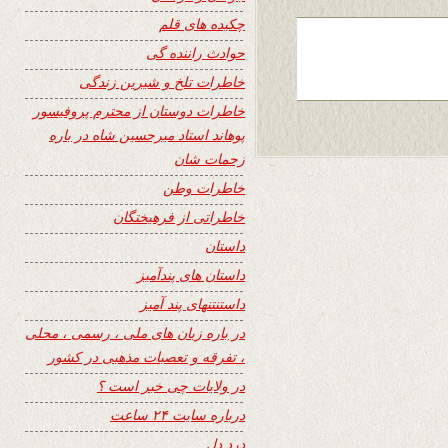
چکیده های قلم
حوادث راننده گی
خاطرات تلخ و شیرین زندگی
خاطرات دوستان از محترم پروفیسور
پوهاند استاد میرحسین شاه در باره
زحمات شان
خاطرات وطن
خاطراتی از فرهیختگان
داستان
داستان های پندآمیز
داستنتنهای پند آمیز
در باره زبان های ملی ، رسمی ، محلی
، تفرقه و تعصبات مذهبی در کشور
در ولایات چی خبر است ؟
درباره سایت ۲۴ ساعت
درد دل