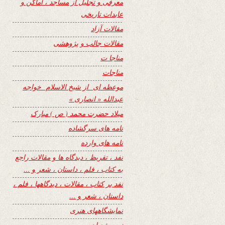
معرفی و تجلیل از مساجد ، اماکن و
عابدات تاریخی
مقالات آزاد
مقالات جالب و پژوهشی
مناجا ت
مناجات
موعظه ای از شیخ الاسلام خواجه
عبدالله « انصاری »
میلاد حضرت محمد ( ص ) مبارک
نامه های سرگشاده
نامه های وارده
نفد ، تقریظ ، دیدگاه ها و مقالات راجع
به کتاب ، فلم ، داستان ، شعر و …
نفد بر کتاب ، مقالات ، دیدگاهها ، فلم ،
داستان ، شعر و …
نمایشگاههای هنری
نیمه شعبان