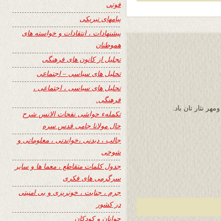
فوتی
پیامهای تبریکی
پیشنهادات ، انتقادات و خواسته های
هموطنان
تجلیل از کانون های فرهنگی
تحلیل های سیاسی – اجتماعی
تحلیل های سیاسی ، اجتماعی ،
فرهنگی.
مهر نثار تان باد.
تکملهء حواشی نفحات الانس شرح
حال مولانا جامی قدس سره
جالب ، دیدنی ،خواندنی ، معلوماتی و
شوخی
جدول کلمات متقاطع ، معما ها و سایر
سرگرمی های فکری
جرم ، جنایت ، خونریزی و بی امنیتی
در کشور
جوانان و کودکان