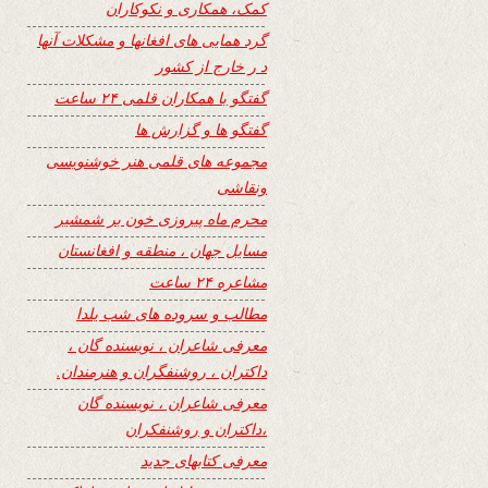
کمک، همکاری و نکوکاران
گرد همایی های افغانها و مشکلات آنها
د ر خارج از کشور
گفتگو با همکاران قلمی ۲۴ ساعت
گفتگو ها و گزارش ها
مجموعه های قلمی هنر خوشنویسی
ونقاشی
محرم ماه پیروزی خون بر شمشیر
مسایل جهان ، منطقه و افغانستان
مشاعره ۲۴ ساعت
مطالب و سروده های شب یلدا
معرفی شاعران ، نویسنده گان ،
داکتران ، روشنفگران و هنرمندان.
معرفی شاعران ، نویسنده گان
،داکتران و روشنفکران
معرفی کتابهای جدید