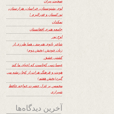
صحبت پیران
لوی پشتونستان، خراسان، هزارستان،
تورکستان و فدرالیزم !
نمکدان
جامعه هنری افغانستان
اوجِ نور
شاعر بانوی هنرمند ، هما طرزی از
زبان خودش (بخش دوم)
کشتی عشق
عیسا دمی کجاست که احیای ما کند
هویت و فرهنگ هرات از کجا ریشه می
گیرد(بخش هفتم)
مخمس بر غزل حضرت خواجه حافظ
شیرازی
آخرین دیدگاه‌ها