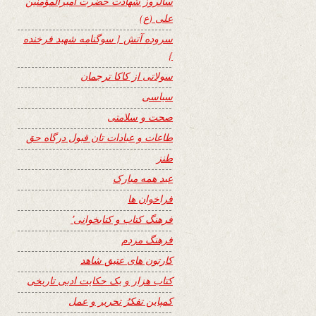
سالروز شهادت حضرت امیرالمؤمنین
علی (ع)
سروده آتش { سوگنامه شهید فرخنده
}
سولاتی از کاکا ترجمان
سیاسی
صحت و سلامتی
طاعات و عبادات تان قبول درگاه حق
طنز
عید همه مبارک
فراخوان ها
فرهنگ کتاب و کتابخوانی٬
فرهنگ مردم
کارتون های عتیق شاهد
کتاب هزار و یک حکایت ادبی تاریخی
کمپاین تفکرُ تحریر و عمل