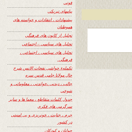
فوتی
پیامهای تبریکی
پیشنهادات ، انتقادات و خواسته های
هموطنان
تجلیل از کانون های فرهنگی
تحلیل های سیاسی – اجتماعی
تحلیل های سیاسی ، اجتماعی ،
فرهنگی.
تکملهء حواشی نفحات الانس شرح
حال مولانا جامی قدس سره
جالب ، دیدنی ،خواندنی ، معلوماتی و
شوخی
جدول کلمات متقاطع ، معما ها و سایر
سرگرمی های فکری
جرم ، جنایت ، خونریزی و بی امنیتی
در کشور
جوانان و کودکان