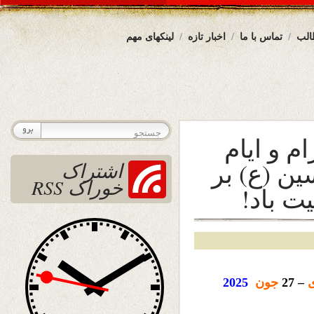
الب
تماس با ما
اخبار تازه
لینکهای مهم
م و ایام
ن (ع) بر
اشتراک
خوراک RSS
ت باد!
ی
– 27
جون
2025