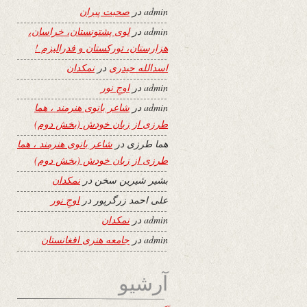
admin
در
صحبت پیران
admin
در
لوی پشتونستان، خراسان،
هزارستان، تورکستان و فدرالیزم !
اسدالله حیدری
در
نمکدان
admin
در
اوجِ نور
admin
در
شاعر بانوی هنرمند ، هما
طرزی از زبان خودش (بخش دوم)
هما طرزی
در
شاعر بانوی هنرمند ، هما
طرزی از زبان خودش (بخش دوم)
بشیر شیرین سخن
در
نمکدان
علی احمد زرگرپور
در
اوجِ نور
admin
در
نمکدان
admin
در
جامعه هنری افغانستان
آرشیو