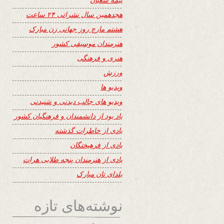
هجدهمین سال نشراتی ۲۴ ساعت
هشتم مارچ روز جهانی زن مبارک
هنرمندان موسیقی کشور
هنری و فرهنگی
ورزش
ویدیو ها
ویدیو های جالب دیدنی و شنیدنی
یاد بود از دانشمندان و فرهنگیان کشور
یادی از خاطرات گذشته
یادی از فرهیختگان
یادی از هنرمندان پنجه طلایی هرات
یلدای تان مبارک
نوشته‌های تازه