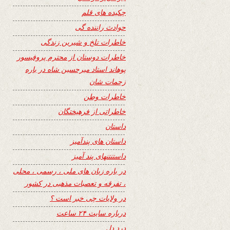
چکیده های قلم
حوادث راننده گی
خاطرات تلخ و شیرین زندگی
خاطرات دوستان از محترم پروفیسور
پوهاند استاد میرحسین شاه در باره
زحمات شان
خاطرات وطن
خاطراتی از فرهیختگان
داستان
داستان های پندآمیز
داستنتنهای پند آمیز
در باره زبان های ملی ، رسمی ، محلی
، تفرقه و تعصبات مذهبی در کشور
در ولایات چی خبر است ؟
درباره سایت ۲۴ ساعت
درد دل