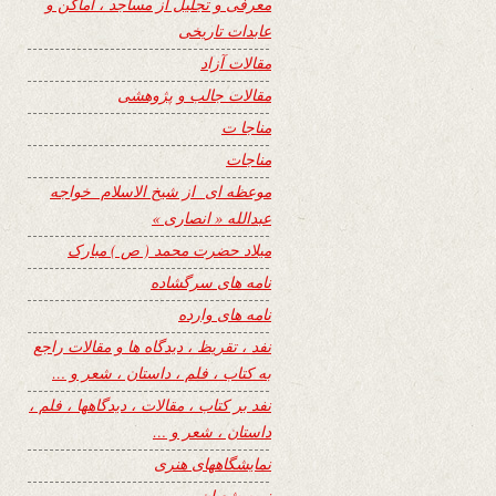
معرفی و تجلیل از مساجد ، اماکن و
عابدات تاریخی
مقالات آزاد
مقالات جالب و پژوهشی
مناجا ت
مناجات
موعظه ای از شیخ الاسلام خواجه
عبدالله « انصاری »
میلاد حضرت محمد ( ص ) مبارک
نامه های سرگشاده
نامه های وارده
نفد ، تقریظ ، دیدگاه ها و مقالات راجع
به کتاب ، فلم ، داستان ، شعر و …
نفد بر کتاب ، مقالات ، دیدگاهها ، فلم ،
داستان ، شعر و …
نمایشگاههای هنری
نیمه شعبان