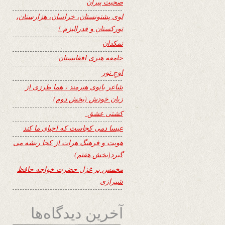
صحبت پیران
لوی پشتونستان، خراسان، هزارستان،
تورکستان و فدرالیزم !
نمکدان
جامعه هنری افغانستان
اوجِ نور
شاعر بانوی هنرمند ، هما طرزی از
زبان خودش (بخش دوم)
کشتی عشق
عیسا دمی کجاست که احیای ما کند
هویت و فرهنگ هرات از کجا ریشه می
گیرد(بخش هفتم)
مخمس بر غزل حضرت خواجه حافظ
شیرازی
آخرین دیدگاه‌ها