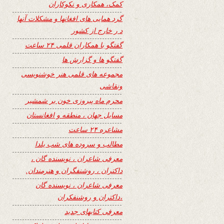
کمک، همکاری و نکوکاران
گرد همایی های افغانها و مشکلات آنها
د ر خارج از کشور
گفتگو با همکاران قلمی ۲۴ ساعت
گفتگو ها و گزارش ها
مجموعه های قلمی هنر خوشنویسی
ونقاشی
محرم ماه پیروزی خون بر شمشیر
مسایل جهان ، منطقه و افغانستان
مشاعره ۲۴ ساعت
مطالب و سروده های شب یلدا
معرفی شاعران ، نویسنده گان ،
داکتران ، روشنفگران و هنرمندان.
معرفی شاعران ، نویسنده گان
،داکتران و روشنفکران
معرفی کتابهای جدید