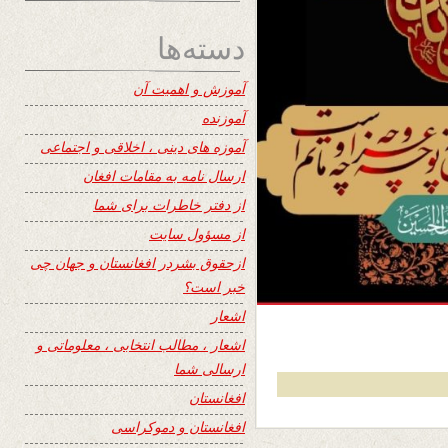
دسته‌ها
آموزش و اهمیت آن
آموزنده
آموزه های دینی ، اخلاقی و اجتماعی
ارسال نامه به مقامات افغان
از دفتر خاطرات برای شما
از مسؤول سایت
ازحقوق بشردر افغانستان و جهان چی
خبر است؟
اشعار
اشعار ، مطالب انتخابی ، معلوماتی و
ارسالی شما
افغانستان
افغانستان و دموکراسی