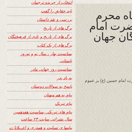
انتخاب از جریده ترجمان
اه محرم
باید حقایق را گفت
بررسی و نقد داستان
ضرت امام
برگ های از تاریخ
گان جهان
برگ های از تاریخ و یادی از فرهیختگان
برگ های از یک کتاب
بمناسبت بهار ، سال نو و نوروز
باستانی
بمناسبت روز جهانی مادر
به یاد پدر
ت امام حسین (ع) بر عموم
پاسخ به سوالات دوستان
پیام به هم میهنان
پیام تبریک
پیام های تبریکی بمناسبت هفدهمین
سال نشراتی سایت ۲۴ ساعت
پیامها ی تسلیت و همدری و اعـــلانا ت