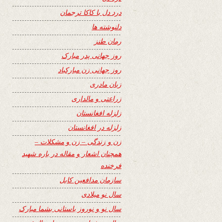
درد دل با کاکا ترجمان
دلنوشته ها
رمان طنز
روز جهانی پدر مبارک
روز جهانی زن مبارکباد
زبان مادری
زراعتی و مالداری
زلزله افغانستان
زلزله در افغانستان
زن و زندگی – زن و مشکلات –
همچنان اشعار و مقاله در باره شهید
فرخنده
سازمان مدافعین کابل
سال نو میلادی
سال نو و نوروز باستانی بشما مبارک