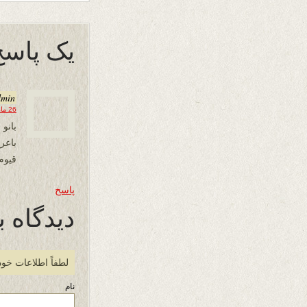
یک پاسخ
dmin
26 مارس 2025 در 13:47
بانو
باع
قیوم
پاسخ
دیدگاه ب
لطفاً اطلاعات خود
نام