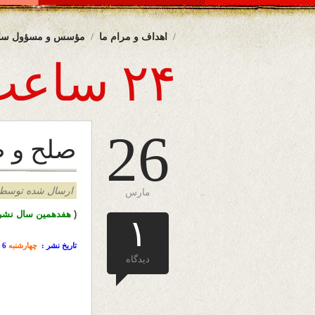
اهداف و مرام ما
مؤسس و مسؤول سا
۲۴ ساعت
26
صلح و ص
ارسال شده توسط admin د
مارس
(
هفدهمین سال نشرا
۱
تاریخ نشر :
چهارشنبه
6 حمل
دیدگاه