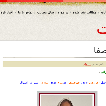
یت
مطالب نشر شده
در مورد ارسال مطالب
تماس با ما
اخبار تازه
فا
ر
اشعار
ت
ی
)
( فروردین )
1404
خورشیدی
–
26
مارچ
2025
میلادی
–
ملبورن
–
استرالیا