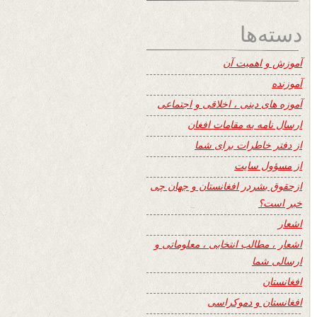
دسته‌ها
آموزش و اهمیت آن
آموزنده
آموزه های دینی ، اخلاقی و اجتماعی
ارسال نامه به مقامات افغان
از دفتر خاطرات برای شما
از مسؤول سایت
ازحقوق بشردر افغانستان و جهان چی
خبر است؟
اشعار
اشعار ، مطالب انتخابی ، معلوماتی و
ارسالی شما
افغانستان
افغانستان و دموکراسی