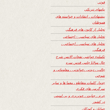
فوتی
پیامهای تبریکی
پیشنهادات ، انتقادات و خواسته های
هموطنان
تجلیل از کانون های فرهنگی
تحلیل های سیاسی – اجتماعی
تحلیل های سیاسی ، اجتماعی ،
فرهنگی.
تکملهء حواشی نفحات الانس شرح
حال مولانا جامی قدس سره
جالب ، دیدنی ،خواندنی ، معلوماتی و
شوخی
جدول کلمات متقاطع ، معما ها و سایر
سرگرمی های فکری
جرم ، جنایت ، خونریزی و بی امنیتی
در کشور
جوانان و کودکان