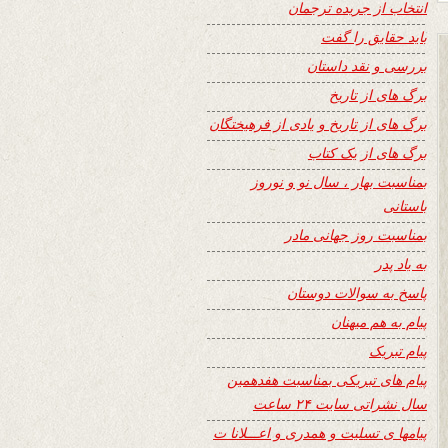
انتخاب از جریده ترجمان
باید حقایق را گفت
بررسی و نقد داستان
برگ های از تاریخ
برگ های از تاریخ و یادی از فرهیختگان
برگ های از یک کتاب
بمناسبت بهار ، سال نو و نوروز
باستانی
بمناسبت روز جهانی مادر
به یاد پدر
پاسخ به سوالات دوستان
پیام به هم میهنان
پیام تبریک
پیام های تبریکی بمناسبت هفدهمین
سال نشراتی سایت ۲۴ ساعت
پیامها ی تسلیت و همدری و اعـــلانا ت