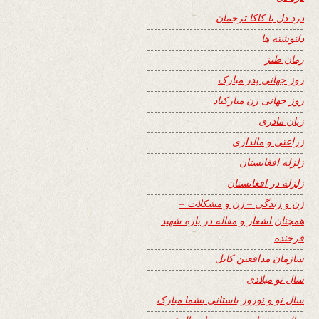
درد دل با کاکا ترجمان
دلنوشته ها
رمان طنز
روز جهانی پدر مبارک
روز جهانی زن مبارکباد
زبان مادری
زراعتی و مالداری
زلزله افغانستان
زلزله در افغانستان
زن و زندگی – زن و مشکلات –
همچنان اشعار و مقاله در باره شهید
فرخنده
سازمان مدافعین کابل
سال نو میلادی
سال نو و نوروز باستانی بشما مبارک