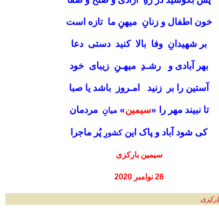
خون اطفال و زنانِ میهنِ ما تازه است
بر شهیدانِ وفا بالا کنید دستی دعا
بهر آبادی و رشـدِ میهـنِ زیبای خود
آستین را بر زنید امـروز باشد یا صبا
تا نبیند مهر را «
سیمین
»
مردمان
میانِ
کی شود آباد و پاک این
پُر ماجرا
کشورِ
سیمین بارکزی
26 نوامبر 2020
بارکزی