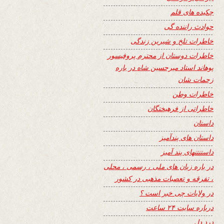
چکیده های قلم
حوادث راننده گی
خاطرات تلخ و شیرین زندگی
خاطرات دوستان از محترم پروفیسور
پوهاند استاد میرحسین شاه در باره
زحمات شان
خاطرات وطن
خاطراتی از فرهیختگان
داستان
داستان های پندآمیز
داستنتنهای پند آمیز
در باره زبان های ملی ، رسمی ، محلی
، تفرقه و تعصبات مذهبی در کشور
در ولایات چی خبر است ؟
درباره سایت ۲۴ ساعت
درد دل