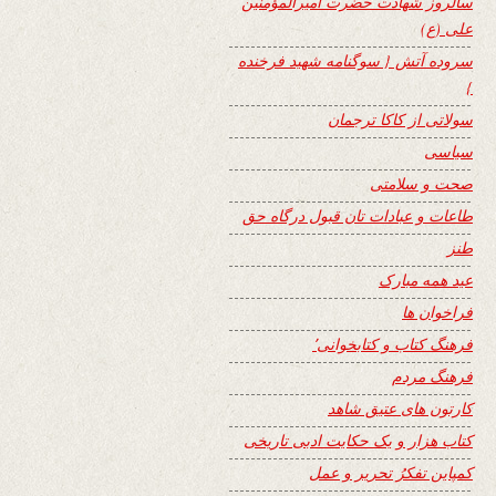
سالروز شهادت حضرت امیرالمؤمنین
علی (ع)
سروده آتش { سوگنامه شهید فرخنده
}
سولاتی از کاکا ترجمان
سیاسی
صحت و سلامتی
طاعات و عبادات تان قبول درگاه حق
طنز
عید همه مبارک
فراخوان ها
فرهنگ کتاب و کتابخوانی٬
فرهنگ مردم
کارتون های عتیق شاهد
کتاب هزار و یک حکایت ادبی تاریخی
کمپاین تفکرُ تحریر و عمل