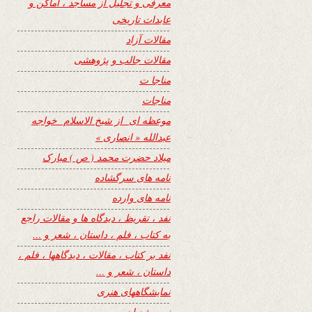
معرفی و تجلیل از مساجد ، اماکن و
عابدات تاریخی
مقالات آزاد
مقالات جالب و پژوهشی
مناجا ت
مناجات
موعظه ای از شیخ الاسلام خواجه
عبدالله « انصاری »
میلاد حضرت محمد ( ص ) مبارک
نامه های سرگشاده
نامه های وارده
نفد ، تقریظ ، دیدگاه ها و مقالات راجع
به کتاب ، فلم ، داستان ، شعر و …
نفد بر کتاب ، مقالات ، دیدگاهها ، فلم ،
داستان ، شعر و …
نمایشگاههای هنری
نیمه شعبان