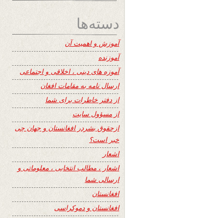
دسته‌ها
آموزش و اهمیت آن
آموزنده
آموزه های دینی ، اخلاقی و اجتماعی
ارسال نامه به مقامات افغان
از دفتر خاطرات برای شما
از مسؤول سایت
ازحقوق بشردر افغانستان و جهان چی
خبر است؟
اشعار
اشعار ، مطالب انتخابی ، معلوماتی و
ارسالی شما
افغانستان
افغانستان و دموکراسی