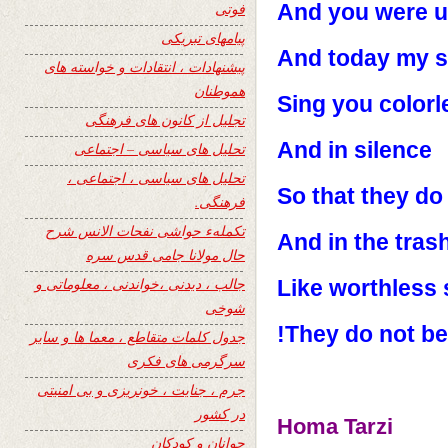
And you were 
فوتی
پیامهای تبریکی
And today my 
پیشنهادات ، انتقادات و خواسته های
هموطنان
Sing you colorl
تجلیل از کانون های فرهنگی
And in silence
تحلیل های سیاسی – اجتماعی
تحلیل های سیاسی ، اجتماعی ،
So that they do
فرهنگی.
تکملهء حواشی نفحات الانس شرح
And in the trash
حال مولانا جامی قدس سره
جالب ، دیدنی ،خواندنی ، معلوماتی و
Like worthless 
شوخی
They do not be
جدول کلمات متقاطع ، معما ها و سایر
سرگرمی های فکری
جرم ، جنایت ، خونریزی و بی امنیتی
در کشور
Homa Tarzi
جوانان و کودکان