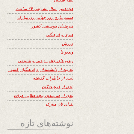
هجدهمین سال نشراتی ۲۴ ساعت
هشتم مارچ روز جهانی زن مبارک
هنرمندان موسیقی کشور
هنری و فرهنگی
ورزش
ویدیو ها
ویدیو های جالب دیدنی و شنیدنی
یاد بود از دانشمندان و فرهنگیان کشور
یادی از خاطرات گذشته
یادی از فرهیختگان
یادی از هنرمندان پنجه طلایی هرات
یلدای تان مبارک
نوشته‌های تازه