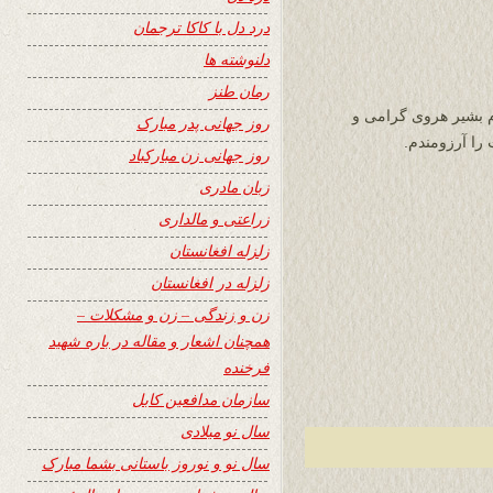
درد دل با کاکا ترجمان
دلنوشته ها
رمان طنز
 بشیر هروی گرامی و
روز جهانی پدر مبارک
روز جهانی زن مبارکباد
زبان مادری
زراعتی و مالداری
زلزله افغانستان
زلزله در افغانستان
زن و زندگی – زن و مشکلات –
همچنان اشعار و مقاله در باره شهید
فرخنده
سازمان مدافعین کابل
سال نو میلادی
سال نو و نوروز باستانی بشما مبارک