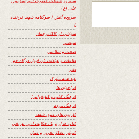
سالروز شهادت حضرت امیرالمؤمنین
علی (ع)
سروده آتش { سوگنامه شهید فرخنده
}
سولاتی از کاکا ترجمان
سیاسی
صحت و سلامتی
طاعات و عبادات تان قبول درگاه حق
طنز
عید همه مبارک
فراخوان ها
فرهنگ کتاب و کتابخوانی٬
فرهنگ مردم
کارتون های عتیق شاهد
کتاب هزار و یک حکایت ادبی تاریخی
کمپاین تفکرُ تحریر و عمل