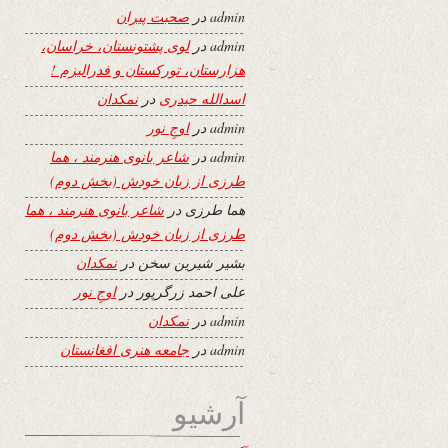
admin
در
صحبت پیران
admin
در
لوی پشتونستان، خراسان،
هزارستان، تورکستان و فدرالیزم !
اسدالله حیدری
در
نمکدان
admin
در
اوجِ نور
admin
در
شاعر بانوی هنرمند ، هما
طرزی از زبان خودش (بخش دوم)
هما طرزی
در
شاعر بانوی هنرمند ، هما
طرزی از زبان خودش (بخش دوم)
بشیر شیرین سخن
در
نمکدان
علی احمد زرگرپور
در
اوجِ نور
admin
در
نمکدان
admin
در
جامعه هنری افغانستان
آرشیو