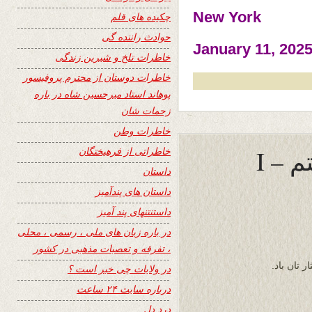
New York
چکیده های قلم
حوادث راننده گی
January 11, 202
خاطرات تلخ و شیرین زندگی
خاطرات دوستان از محترم پروفیسور
پوهاند استاد میرحسین شاه در باره
زحمات شان
خاطرات وطن
۳ پاسخ به “بال هایم را بستم – I
خاطراتی از فرهیختگان
داستان
داستان های پندآمیز
داستنتنهای پند آمیز
در باره زبان های ملی ، رسمی ، محلی
، تفرقه و تعصبات مذهبی در کشور
 تان باد.
در ولایات چی خبر است ؟
درباره سایت ۲۴ ساعت
درد دل