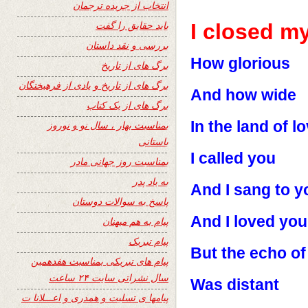
انتخاب از جریده ترجمان
باید حقایق را گفت
I closed m
بررسی و نقد داستان
How glorious
برگ های از تاریخ
برگ های از تاریخ و یادی از فرهیختگان
And how wide
برگ های از یک کتاب
In the land of l
بمناسبت بهار ، سال نو و نوروز
باستانی
I called you
بمناسبت روز جهانی مادر
به یاد پدر
And I sang to y
پاسخ به سوالات دوستان
And I loved you
پیام به هم میهنان
پیام تبریک
But the echo o
پیام های تبریکی بمناسبت هفدهمین
سال نشراتی سایت ۲۴ ساعت
Was distant
پیامها ی تسلیت و همدری و اعـــلانا ت