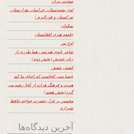
صحبت پیران
لوی پشتونستان، خراسان، هزارستان،
تورکستان و فدرالیزم !
نمکدان
جامعه هنری افغانستان
اوجِ نور
شاعر بانوی هنرمند ، هما طرزی از
زبان خودش (بخش دوم)
کشتی عشق
عیسا دمی کجاست که احیای ما کند
هویت و فرهنگ هرات از کجا ریشه می
گیرد(بخش هفتم)
مخمس بر غزل حضرت خواجه حافظ
شیرازی
آخرین دیدگاه‌ها