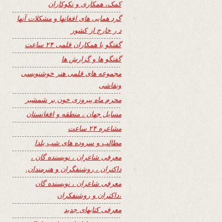
کمک، همکاری و نکوکاران
گرد همایی های افغانها و مشکلات آنها
د ر خارج از کشور
گفتگو با همکاران قلمی ۲۴ ساعت
گفتگو ها و گزارش ها
مجموعه های قلمی هنر خوشنویسی
ونقاشی
محرم ماه پیروزی خون بر شمشیر
مسایل جهان ، منطقه و افغانستان
مشاعره ۲۴ ساعت
مطالب و سروده های شب یلدا
معرفی شاعران ، نویسنده گان ،
داکتران ، روشنفگران و هنرمندان.
معرفی شاعران ، نویسنده گان
،داکتران و روشنفکران
معرفی کتابهای جدید