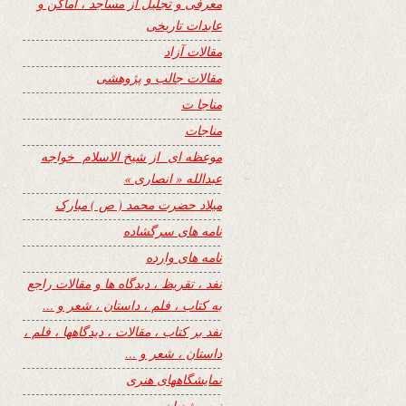
معرفی و تجلیل از مساجد ، اماکن و
عابدات تاریخی
مقالات آزاد
مقالات جالب و پژوهشی
مناجا ت
مناجات
موعظه ای از شیخ الاسلام خواجه
عبدالله « انصاری »
میلاد حضرت محمد ( ص ) مبارک
نامه های سرگشاده
نامه های وارده
نفد ، تقریظ ، دیدگاه ها و مقالات راجع
به کتاب ، فلم ، داستان ، شعر و …
نفد بر کتاب ، مقالات ، دیدگاهها ، فلم ،
داستان ، شعر و …
نمایشگاههای هنری
نیمه شعبان