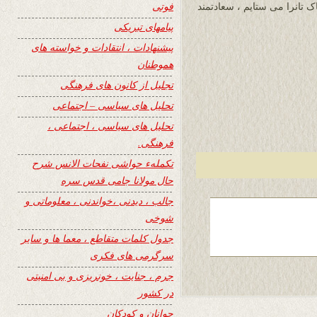
فوتی
ک تانرا می ستایم ، سعادتمند
پیامهای تبریکی
پیشنهادات ، انتقادات و خواسته های
هموطنان
تجلیل از کانون های فرهنگی
تحلیل های سیاسی – اجتماعی
تحلیل های سیاسی ، اجتماعی ،
فرهنگی.
تکملهء حواشی نفحات الانس شرح
حال مولانا جامی قدس سره
جالب ، دیدنی ،خواندنی ، معلوماتی و
شوخی
جدول کلمات متقاطع ، معما ها و سایر
سرگرمی های فکری
جرم ، جنایت ، خونریزی و بی امنیتی
در کشور
جوانان و کودکان