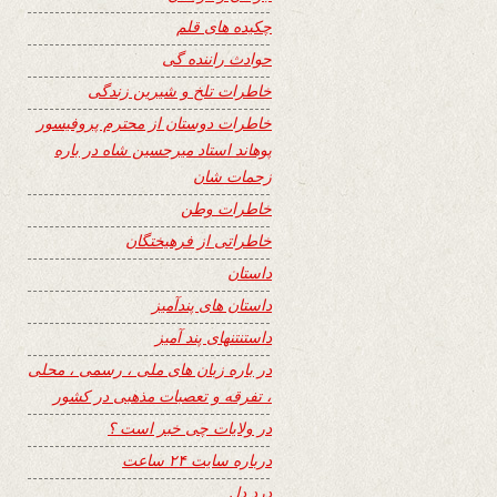
چکیده های قلم
حوادث راننده گی
خاطرات تلخ و شیرین زندگی
خاطرات دوستان از محترم پروفیسور
پوهاند استاد میرحسین شاه در باره
زحمات شان
خاطرات وطن
خاطراتی از فرهیختگان
داستان
داستان های پندآمیز
داستنتنهای پند آمیز
در باره زبان های ملی ، رسمی ، محلی
، تفرقه و تعصبات مذهبی در کشور
در ولایات چی خبر است ؟
درباره سایت ۲۴ ساعت
درد دل