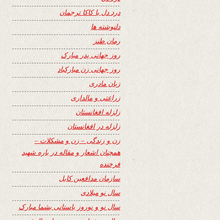
درد دل با کاکا ترجمان
دلنوشته ها
رمان طنز
روز جهانی پدر مبارک
روز جهانی زن مبارکباد
زبان مادری
زراعتی و مالداری
زلزله افغانستان
زلزله در افغانستان
زن و زندگی – زن و مشکلات –
همچنان اشعار و مقاله در باره شهید
فرخنده
سازمان مدافعین کابل
سال نو میلادی
سال نو و نوروز باستانی بشما مبارک