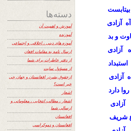
یتابست
دسته‌ها
 آزادی
آموزش و اهمیت آن
آموزنده
وت و بد
آموزه های دینی ، اخلاقی و اجتماعی
 آزادی
ارسال نامه به مقامات افغان
از دفتر خاطرات برای شما
ستبداد
از مسؤول سایت
آزادی
ازحقوق بشردر افغانستان و جهان چی
خبر است؟
ا دارد
اشعار
اشعار ، مطالب انتخابی ، معلوماتی و
 آزادی
ارسالی شما
رع شریف
افغانستان
افغانستان و دموکراسی
آزادی