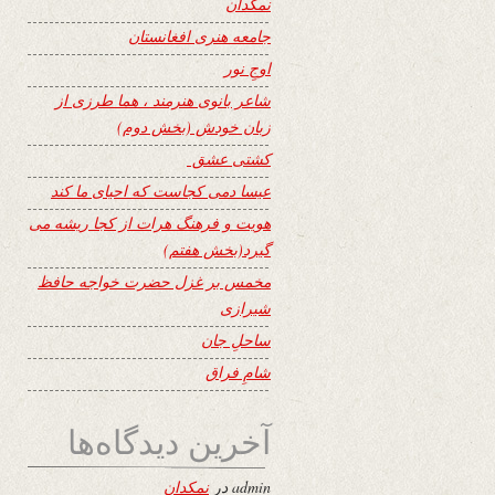
نمکدان
جامعه هنری افغانستان
اوجِ نور
شاعر بانوی هنرمند ، هما طرزی از
زبان خودش (بخش دوم)
کشتی عشق
عیسا دمی کجاست که احیای ما کند
هویت و فرهنگ هرات از کجا ریشه می
گیرد(بخش هفتم)
مخمس بر غزل حضرت خواجه حافظ
شیرازی
ساحلِ جان
شامِ فراق
آخرین دیدگاه‌ها
admin
در
نمکدان