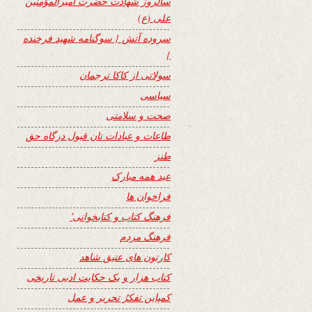
سالروز شهادت حضرت امیرالمؤمنین
علی (ع)
سروده آتش { سوگنامه شهید فرخنده
}
سولاتی از کاکا ترجمان
سیاسی
صحت و سلامتی
طاعات و عبادات تان قبول درگاه حق
طنز
عید همه مبارک
فراخوان ها
فرهنگ کتاب و کتابخوانی٬
فرهنگ مردم
کارتون های عتیق شاهد
کتاب هزار و یک حکایت ادبی تاریخی
کمپاین تفکرُ تحریر و عمل