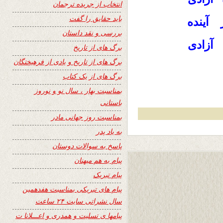
انتخاب از جریده ترجمان
باید حقایق را گفت
آینده
بررسی و نقد داستان
آزادی
برگ های از تاریخ
برگ های از تاریخ و یادی از فرهیختگان
برگ های از یک کتاب
بمناسبت بهار ، سال نو و نوروز
باستانی
بمناسبت روز جهانی مادر
به یاد پدر
پاسخ به سوالات دوستان
پیام به هم میهنان
پیام تبریک
پیام های تبریکی بمناسبت هفدهمین
سال نشراتی سایت ۲۴ ساعت
پیامها ی تسلیت و همدری و اعـــلانا ت