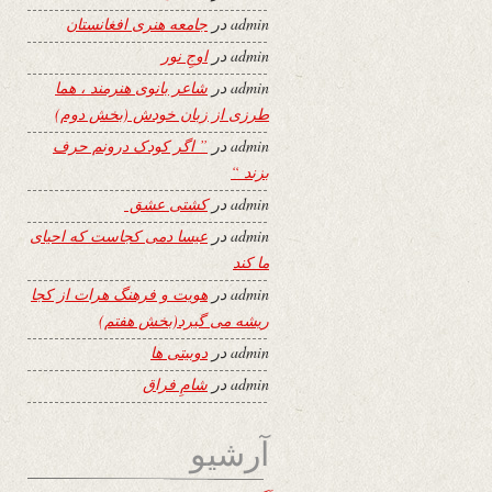
admin
در
جامعه هنری افغانستان
admin
در
اوجِ نور
admin
در
شاعر بانوی هنرمند ، هما
طرزی از زبان خودش (بخش دوم)
admin
در
” اگر کودک درونم حرف
بزند “
admin
در
کشتی عشق
admin
در
عیسا دمی کجاست که احیای
ما کند
admin
در
هویت و فرهنگ هرات از کجا
ریشه می گیرد(بخش هفتم)
admin
در
دوبیتی ها
admin
در
شامِ فراق
آرشیو