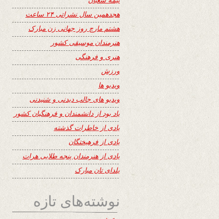
هجدهمین سال نشراتی ۲۴ ساعت
هشتم مارچ روز جهانی زن مبارک
هنرمندان موسیقی کشور
هنری و فرهنگی
ورزش
ویدیو ها
ویدیو های جالب دیدنی و شنیدنی
یاد بود از دانشمندان و فرهنگیان کشور
یادی از خاطرات گذشته
یادی از فرهیختگان
یادی از هنرمندان پنجه طلایی هرات
یلدای تان مبارک
نوشته‌های تازه