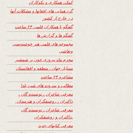
کمک، همکاری و نکوکاران
گرد همایی های افغانها و مشکلات آنها
د ر خارج از کشور
گفتگو با همکاران قلمی ۲۴ ساعت
گفتگو ها و گزارش ها
مجموعه های قلمی هنر خوشنویسی
ونقاشی
محرم ماه پیروزی خون بر شمشیر
مسایل جهان ، منطقه و افغانستان
مشاعره ۲۴ ساعت
مطالب و سروده های شب یلدا
معرفی شاعران ، نویسنده گان ،
داکتران ، روشنفگران و هنرمندان.
معرفی شاعران ، نویسنده گان
،داکتران و روشنفکران
معرفی کتابهای جدید