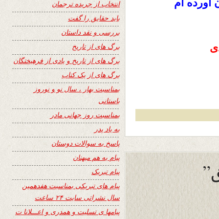
آورده ام
انتخاب از جریده ترجمان
باید حقایق را گفت
بررسی و نقد داستان
برگ های از تاریخ
برگ های از تاریخ و یادی از فرهیختگان
برگ های از یک کتاب
بمناسبت بهار ، سال نو و نوروز
باستانی
بمناسبت روز جهانی مادر
به یاد پدر
پاسخ به سوالات دوستان
پیام به هم میهنان
ق”
پیام تبریک
پیام های تبریکی بمناسبت هفدهمین
سال نشراتی سایت ۲۴ ساعت
پیامها ی تسلیت و همدری و اعـــلانا ت