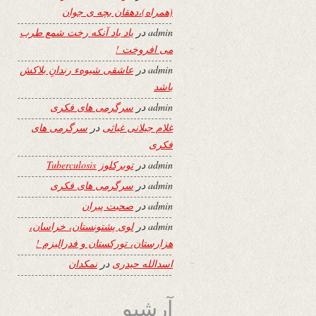
(همراه)،دهقان بچه ی جوان
admin
در
یاد باد آنکه رخت شمع طرب
می افروخت !
admin
در
عاشقی شیوهء رندانِ بلاکش
باشد
admin
در
سرگرمی های فکری
غلام جیلانی غیاثی
در
سرگرمی های
فکری
admin
در
توبرکلوز Tuberculosis
admin
در
سرگرمی های فکری
admin
در
صحبت پیران
admin
در
لوی پشتونستان، خراسان،
هزارستان، تورکستان و فدرالیزم !
اسدالله حیدری
در
نمکدان
آرشیو