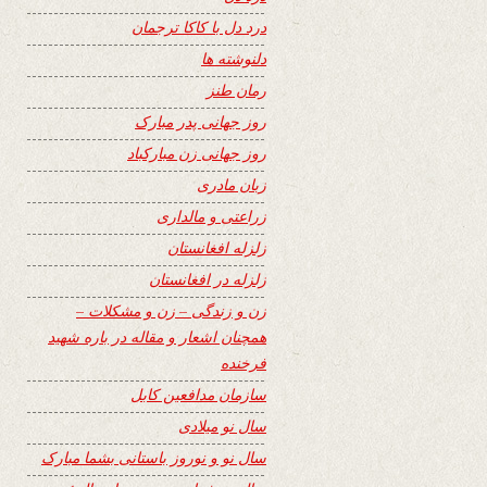
درد دل با کاکا ترجمان
دلنوشته ها
رمان طنز
روز جهانی پدر مبارک
روز جهانی زن مبارکباد
زبان مادری
زراعتی و مالداری
زلزله افغانستان
زلزله در افغانستان
زن و زندگی – زن و مشکلات –
همچنان اشعار و مقاله در باره شهید
فرخنده
سازمان مدافعین کابل
سال نو میلادی
سال نو و نوروز باستانی بشما مبارک