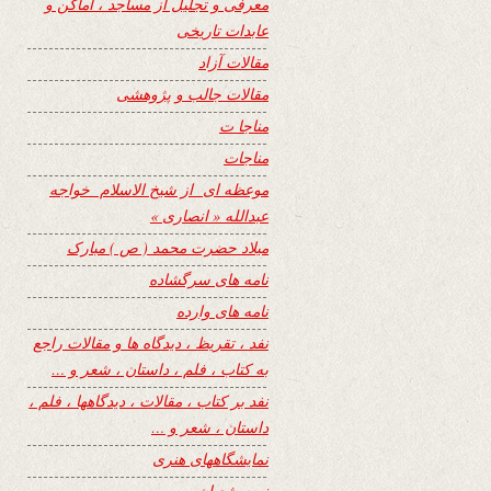
معرفی و تجلیل از مساجد ، اماکن و
عابدات تاریخی
مقالات آزاد
مقالات جالب و پژوهشی
مناجا ت
مناجات
موعظه ای از شیخ الاسلام خواجه
عبدالله « انصاری »
میلاد حضرت محمد ( ص ) مبارک
نامه های سرگشاده
نامه های وارده
نفد ، تقریظ ، دیدگاه ها و مقالات راجع
به کتاب ، فلم ، داستان ، شعر و …
نفد بر کتاب ، مقالات ، دیدگاهها ، فلم ،
داستان ، شعر و …
نمایشگاههای هنری
نیمه شعبان