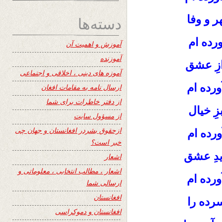
ر و وفا
دسته‌ها
رده ام
آموزش و اهمیت آن
آموزنده
ازِ عشق
آموزه های دینی ، اخلاقی و اجتماعی
رده ام
ارسال نامه به مقامات افغان
از دفتر خاطرات برای شما
ِ خیال
از مسؤول سایت
ازحقوق بشردر افغانستان و جهان چی
رده ام
خبر است؟
عشق
دِ
اشعار
اشعار ، مطالب انتخابی ، معلوماتی و
ورده ام
ارسالی شما
افغانستان
رده را
افغانستان و دموکراسی