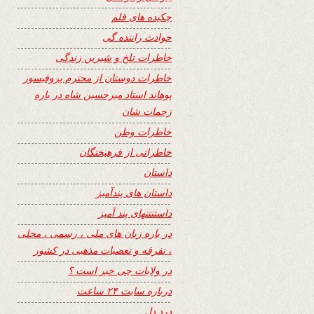
چکیده های قلم
حوادث راننده گی
خاطرات تلخ و شیرین زندگی
خاطرات دوستان از محترم پروفیسور
پوهاند استاد میرحسین شاه در باره
زحمات شان
خاطرات وطن
خاطراتی از فرهیختگان
داستان
داستان های پندآمیز
داستنتنهای پند آمیز
در باره زبان های ملی ، رسمی ، محلی
، تفرقه و تعصبات مذهبی در کشور
در ولایات چی خبر است ؟
درباره سایت ۲۴ ساعت
درد دل