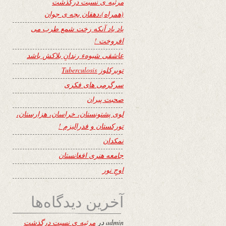
مرثیه ی نسبت درگذشت
(همراه)،دهقان بچه ی جوان
یاد باد آنکه رخت شمع طرب می
افروخت !
عاشقی شیوهء رندانِ بلاکش باشد
توبرکلوز Tuberculosis
سرگرمی های فکری
صحبت پیران
لوی پشتونستان، خراسان، هزارستان،
تورکستان و فدرالیزم !
نمکدان
جامعه هنری افغانستان
اوجِ نور
آخرین دیدگاه‌ها
admin
در
مرثیه ی نسبت درگذشت