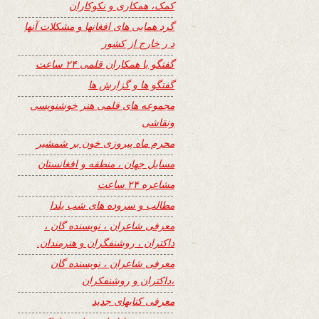
کمک، همکاری و نکوکاران
گرد همایی های افغانها و مشکلات آنها
د ر خارج از کشور
گفتگو با همکاران قلمی ۲۴ ساعت
گفتگو ها و گزارش ها
مجموعه های قلمی هنر خوشنویسی
ونقاشی
محرم ماه پیروزی خون بر شمشیر
مسایل جهان ، منطقه و افغانستان
مشاعره ۲۴ ساعت
مطالب و سروده های شب یلدا
معرفی شاعران ، نویسنده گان ،
داکتران ، روشنفگران و هنرمندان.
معرفی شاعران ، نویسنده گان
،داکتران و روشنفکران
معرفی کتابهای جدید