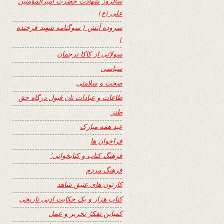
سالروز شهادت حضرت امیرالمؤمنین
علی (ع)
سروده آتش { سوگنامه شهید فرخنده
}
سولاتی از کاکا ترجمان
سیاسی
صحت و سلامتی
طاعات و عبادات تان قبول درگاه حق
طنز
عید همه مبارک
فراخوان ها
فرهنگ کتاب و کتابخوانی٬
فرهنگ مردم
کارتون های عتیق شاهد
کتاب هزار و یک حکایت ادبی تاریخی
کمپاین تفکرُ تحریر و عمل