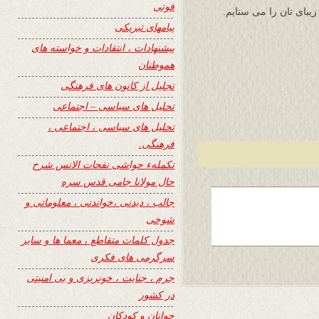
فوتی
زیبای تان را می ستایم.
پیامهای تبریکی
پیشنهادات ، انتقادات و خواسته های
هموطنان
تجلیل از کانون های فرهنگی
تحلیل های سیاسی – اجتماعی
تحلیل های سیاسی ، اجتماعی ،
فرهنگی.
تکملهء حواشی نفحات الانس شرح
حال مولانا جامی قدس سره
جالب ، دیدنی ،خواندنی ، معلوماتی و
شوخی
جدول کلمات متقاطع ، معما ها و سایر
سرگرمی های فکری
جرم ، جنایت ، خونریزی و بی امنیتی
در کشور
جوانان و کودکان