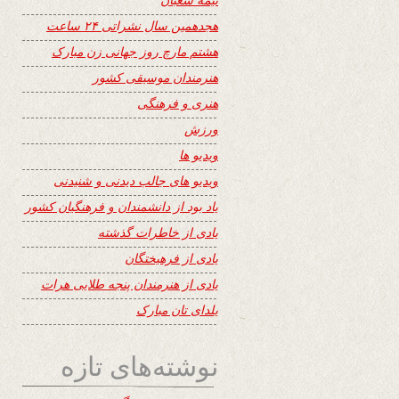
هجدهمین سال نشراتی ۲۴ ساعت
هشتم مارچ روز جهانی زن مبارک
هنرمندان موسیقی کشور
هنری و فرهنگی
ورزش
ویدیو ها
ویدیو های جالب دیدنی و شنیدنی
یاد بود از دانشمندان و فرهنگیان کشور
یادی از خاطرات گذشته
یادی از فرهیختگان
یادی از هنرمندان پنجه طلایی هرات
یلدای تان مبارک
نوشته‌های تازه