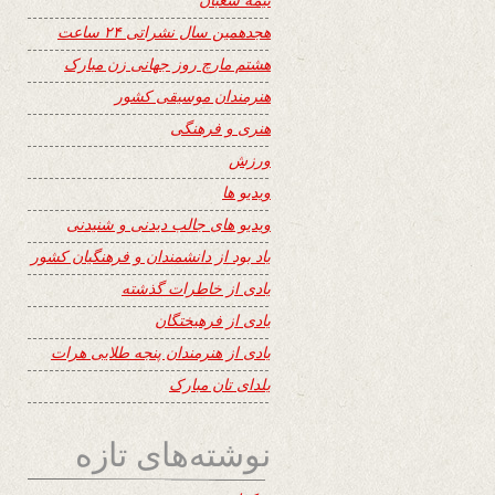
هجدهمین سال نشراتی ۲۴ ساعت
هشتم مارچ روز جهانی زن مبارک
هنرمندان موسیقی کشور
هنری و فرهنگی
ورزش
ویدیو ها
ویدیو های جالب دیدنی و شنیدنی
یاد بود از دانشمندان و فرهنگیان کشور
یادی از خاطرات گذشته
یادی از فرهیختگان
یادی از هنرمندان پنجه طلایی هرات
یلدای تان مبارک
نوشته‌های تازه