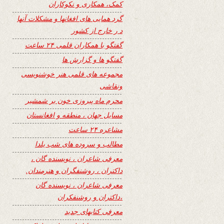
کمک، همکاری و نکوکاران
گرد همایی های افغانها و مشکلات آنها
د ر خارج از کشور
گفتگو با همکاران قلمی ۲۴ ساعت
گفتگو ها و گزارش ها
مجموعه های قلمی هنر خوشنویسی
ونقاشی
محرم ماه پیروزی خون بر شمشیر
مسایل جهان ، منطقه و افغانستان
مشاعره ۲۴ ساعت
مطالب و سروده های شب یلدا
معرفی شاعران ، نویسنده گان ،
داکتران ، روشنفگران و هنرمندان.
معرفی شاعران ، نویسنده گان
،داکتران و روشنفکران
معرفی کتابهای جدید