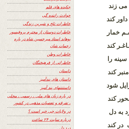
می زند
چکیده های قلم
حوادث راننده گی
اور کند
خاطرات تلخ و شیرین زندگی
ـم خمار
خاطرات دوستان از محترم پروفیسور
پوهاند استاد میرحسین شاه در باره
غـر کند
زحمات شان
خاطرات وطن
سینه را
خاطراتی از فرهیختگان
داستان
نبر کند
داستان های پندآمیز
ایل شود
داستنتنهای پند آمیز
در باره زبان های ملی ، رسمی ، محلی
ور کند
، تفرقه و تعصبات مذهبی در کشور
 به دل
در ولایات چی خبر است ؟
درباره سایت ۲۴ ساعت
گ در کند
درد دل