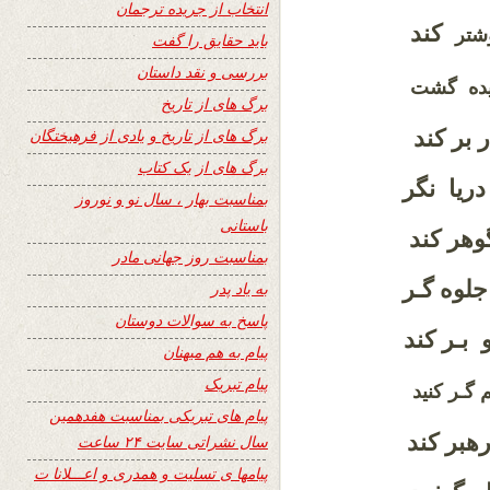
انتخاب از جریده ترجمان
کند
شتر
باید حقایق را گفت
بررسی و نقد داستان
یده گشت
برگ های از تاریخ
 بر کند
برگ های از تاریخ و یادی از فرهیختگان
برگ های از یک کتاب
ریا نگر
بمناسبت بهار ، سال نو و نوروز
باستانی
هر کند
بمناسبت روز جهانی مادر
لوه گـر
به یاد پدر
پاسخ به سوالات دوستان
 بـر کند
پیام به هم میهنان
پیام تبریک
ـر کنید
پیام های تبریکی بمناسبت هفدهمین
هبر کند
سال نشراتی سایت ۲۴ ساعت
پیامها ی تسلیت و همدری و اعـــلانا ت