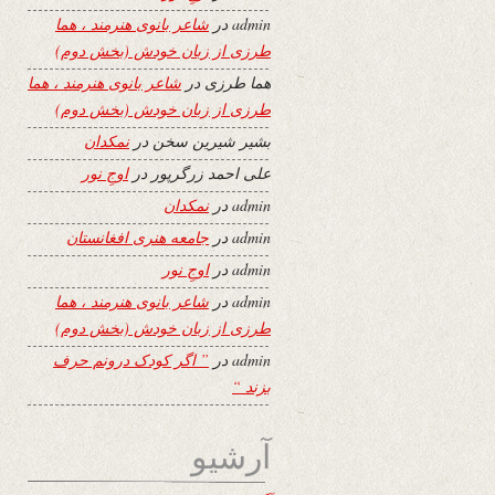
admin
در
شاعر بانوی هنرمند ، هما
طرزی از زبان خودش (بخش دوم)
هما طرزی
در
شاعر بانوی هنرمند ، هما
طرزی از زبان خودش (بخش دوم)
بشیر شیرین سخن
در
نمکدان
علی احمد زرگرپور
در
اوجِ نور
admin
در
نمکدان
admin
در
جامعه هنری افغانستان
admin
در
اوجِ نور
admin
در
شاعر بانوی هنرمند ، هما
طرزی از زبان خودش (بخش دوم)
admin
در
” اگر کودک درونم حرف
بزند “
آرشیو