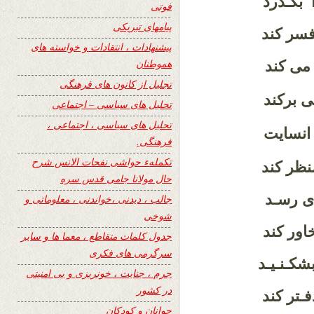
 بگـذرد
فوتی
پیامهای تبریکی
فسر کند
پیشنهادات ، انتقادات و خواسته های
هموطنان
ی کند
تجلیل از کانون های فرهنگی
ی برکند
تحلیل های سیاسی – اجتماعی
تحلیل های سیاسی ، اجتماعی ،
 انسایت
فرهنگی.
تکملهء حواشی نفحات الانس شرح
نظر کند
حال مولانا جامی قدس سره
دی رسـد
جالب ، دیدنی ،خواندنی ، معلوماتی و
شوخی
اور کند
جدول کلمات متقاطع ، معما ها و سایر
سرگرمی های فکری
شکـنـیـد
جرم ، جنایت ، خونریزی و بی امنیتی
در کشور
ـتر کند
جوانان و کودکان