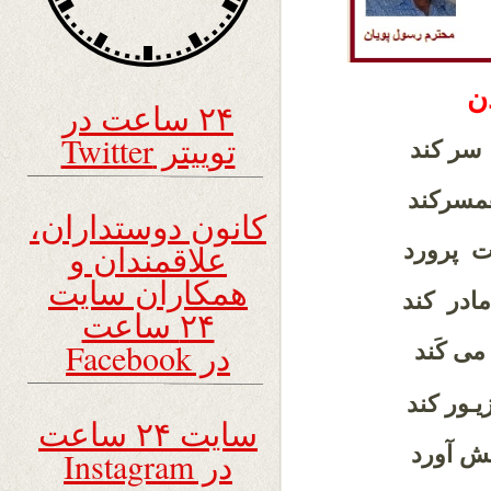
ن
۲۴ ساعت در
توییتر Twitter
 سر کند
مسرکند
کانون دوستداران،
ت پرورد
علاقمندان و
همکاران سایت
مادر کند
۲۴ ساعت
در Facebook
ی کَند
ـور کند
سایت ۲۴ ساعت
ش آورد
در Instagram