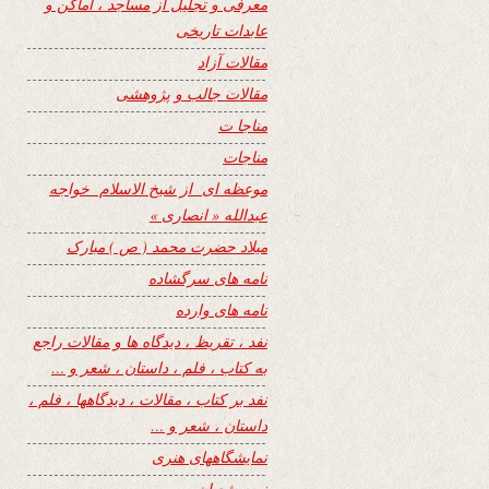
معرفی و تجلیل از مساجد ، اماکن و
عابدات تاریخی
مقالات آزاد
مقالات جالب و پژوهشی
مناجا ت
مناجات
موعظه ای از شیخ الاسلام خواجه
عبدالله « انصاری »
میلاد حضرت محمد ( ص ) مبارک
نامه های سرگشاده
نامه های وارده
نفد ، تقریظ ، دیدگاه ها و مقالات راجع
به کتاب ، فلم ، داستان ، شعر و …
نفد بر کتاب ، مقالات ، دیدگاهها ، فلم ،
داستان ، شعر و …
نمایشگاههای هنری
نیمه شعبان