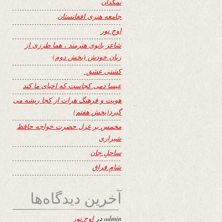
نمکدان
جامعه هنری افغانستان
اوجِ نور
شاعر بانوی هنرمند ، هما طرزی از
زبان خودش (بخش دوم)
کشتی عشق
عیسا دمی کجاست که احیای ما کند
هویت و فرهنگ هرات از کجا ریشه می
گیرد(بخش هفتم)
مخمس بر غزل حضرت خواجه حافظ
شیرازی
ساحلِ جان
شامِ فراق
آخرین دیدگاه‌ها
admin
در
اوجِ نور