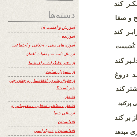
ـکـر کند
دسته‌ها
 و صفا
آموزش و اهمیت آن
بـر کند
آموزنده
آموزه های دینی ، اخلاقی و اجتماعی
 کُشیست
ارسال نامه به مقامات افغان
ـبر کند
از دفتر خاطرات برای شما
از مسؤول سایت
ـد دروغ
ازحقوق بشردر افغانستان و جهان چی
خبر است؟
شتر کند
اشعار
 پرکنید
اشعار ، مطالب انتخابی ، معلوماتی و
ارسالی شما
 بر کند
افغانستان
افغانستان و دموکراسی
ژی
میدهد