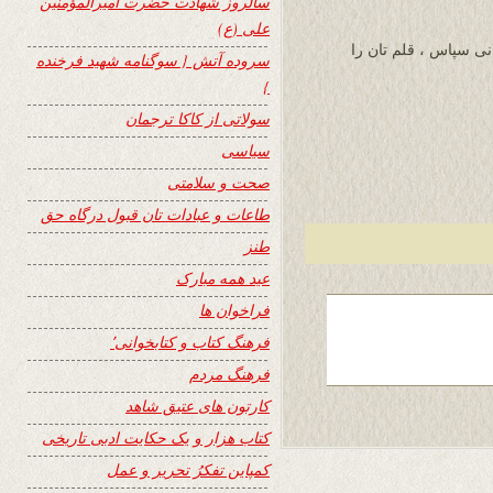
سالروز شهادت حضرت امیرالمؤمنین
علی (ع)
نی سپاس ، قلم تان را
سروده آتش { سوگنامه شهید فرخنده
}
سولاتی از کاکا ترجمان
سیاسی
صحت و سلامتی
طاعات و عبادات تان قبول درگاه حق
طنز
عید همه مبارک
فراخوان ها
فرهنگ کتاب و کتابخوانی٬
فرهنگ مردم
کارتون های عتیق شاهد
کتاب هزار و یک حکایت ادبی تاریخی
کمپاین تفکرُ تحریر و عمل