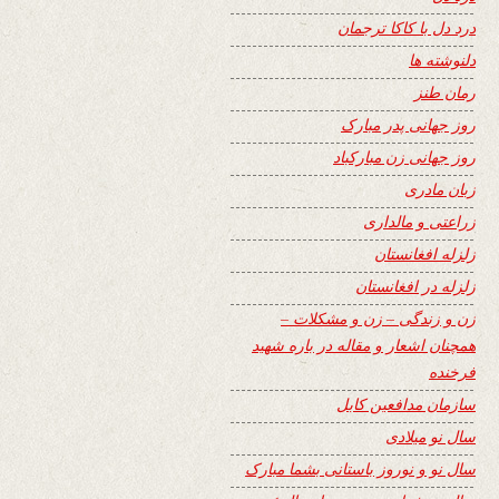
درد دل با کاکا ترجمان
دلنوشته ها
رمان طنز
روز جهانی پدر مبارک
روز جهانی زن مبارکباد
زبان مادری
زراعتی و مالداری
زلزله افغانستان
زلزله در افغانستان
زن و زندگی – زن و مشکلات –
همچنان اشعار و مقاله در باره شهید
فرخنده
سازمان مدافعین کابل
سال نو میلادی
سال نو و نوروز باستانی بشما مبارک