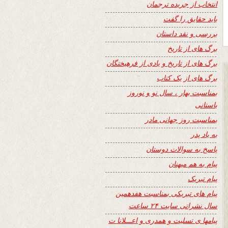
انتخاب از جریده ترجمان
باید حقایق را گفت
بررسی و نقد داستان
برگ های از تاریخ
برگ های از تاریخ و یادی از فرهیختگان
برگ های از یک کتاب
بمناسبت بهار ، سال نو و نوروز
باستانی
بمناسبت روز جهانی مادر
به یاد پدر
پاسخ به سوالات دوستان
پیام به هم میهنان
پیام تبریک
پیام های تبریکی بمناسبت هفدهمین
سال نشراتی سایت ۲۴ ساعت
پیامها ی تسلیت و همدری و اعـــلانا ت