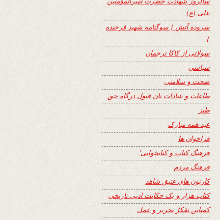
سالروز شهادت حضرت امیرالمؤمنین
علی (ع)
سروده آتش { سوگنامه شهید فرخنده
}
سولاتی از کاکا ترجمان
سیاسی
صحت و سلامتی
طاعات و عبادات تان قبول درگاه حق
طنز
عید همه مبارک
فراخوان ها
فرهنگ کتاب و کتابخوانی٬
فرهنگ مردم
کارتون های عتیق شاهد
کتاب هزار و یک حکایت ادبی تاریخی
کمپاین تفکرُ تحریر و عمل