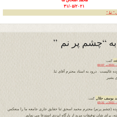
۳۱/۰۵/۲۰۲۱
 ثنا "
a
گفت:
ه عالیست . درود به استاد محترم آقای ثنا.
 بشیر
د یوسف جلال
گفت:
ه (چشم پرنم) محترم محمد اسحق ثنا حقایق جاری جامعه ما را منعکس
ه، برای شان توفیقات مزید از بارگاه ایزدی استدعا می نمایم.