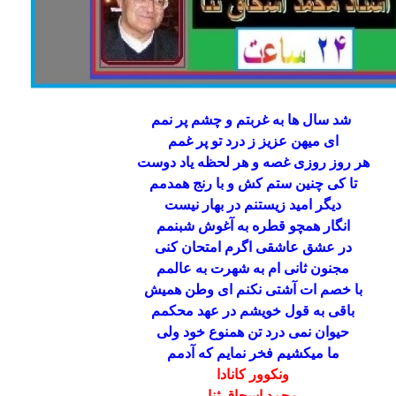
شد سال‌ ها به غربتم و چشم پر‌ نمم
ای‌ میهن عزیز ز درد تو پر غمم
هر روز روزی غصه و هر لحظه یاد دوست
تا کی چنین ستم کش و با رنج همدمم
دیگر امید زیستنم در بهار نیست
انگار همچو قطره به آغوش شبنمم
در عشق عاشقی اگرم امتحان کنی
مجنون ثانی ام به شهرت به عالمم
با خصم ات آشتی نکنم ای وطن همیش
باقی به قول خویشم در عهد محکمم
حیوان نمی درد تن همنوع خود ولی
ما میکشیم فخر نمایم که آدمم
ونکوور کانادا
محمد اسحاق ثنا