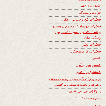
چکیده های قلم
حوادث راننده گی
خاطرات تلخ و شیرین زندگی
خاطرات دوستان از محترم پروفیسور
پوهاند استاد میرحسین شاه در باره
زحمات شان
خاطرات وطن
خاطراتی از فرهیختگان
داستان
داستان های پندآمیز
داستنتنهای پند آمیز
در باره زبان های ملی ، رسمی ، محلی
، تفرقه و تعصبات مذهبی در کشور
در ولایات چی خبر است ؟
درباره سایت ۲۴ ساعت
درد دل