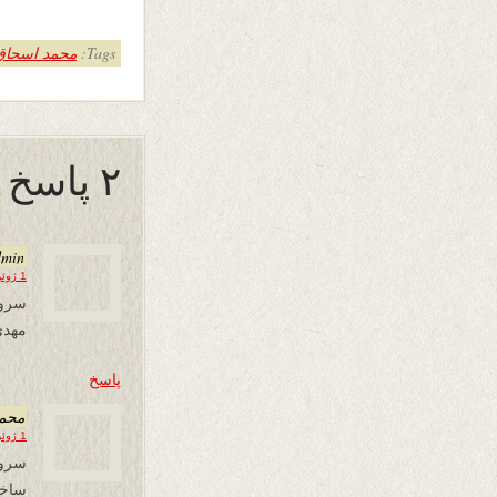
Tags:
محمد اسحاق "
۲ پاسخ به “چشم پر‌ نم ”
dmin
1 ژوئن 2021 در 00:07
سرود
مهدی
پاسخ
محم
1 ژوئن 2021 در 05:31
سرود
ساخت