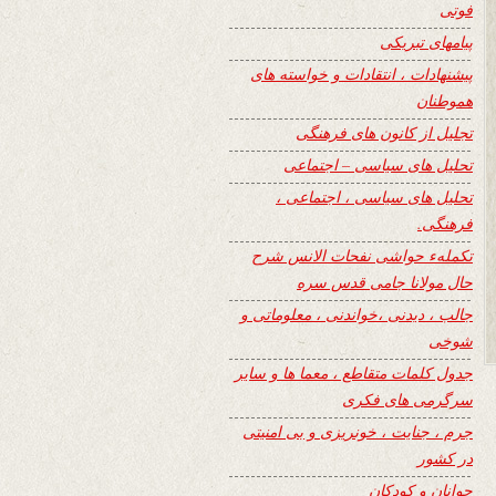
فوتی
پیامهای تبریکی
پیشنهادات ، انتقادات و خواسته های
هموطنان
تجلیل از کانون های فرهنگی
تحلیل های سیاسی – اجتماعی
تحلیل های سیاسی ، اجتماعی ،
فرهنگی.
تکملهء حواشی نفحات الانس شرح
حال مولانا جامی قدس سره
جالب ، دیدنی ،خواندنی ، معلوماتی و
شوخی
جدول کلمات متقاطع ، معما ها و سایر
سرگرمی های فکری
جرم ، جنایت ، خونریزی و بی امنیتی
در کشور
جوانان و کودکان