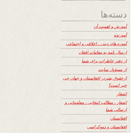
دسته‌ها
آموزش و اهمیت آن
آموزنده
آموزه های دینی ، اخلاقی و اجتماعی
ارسال نامه به مقامات افغان
از دفتر خاطرات برای شما
از مسؤول سایت
ازحقوق بشردر افغانستان و جهان چی
خبر است؟
اشعار
اشعار ، مطالب انتخابی ، معلوماتی و
ارسالی شما
افغانستان
افغانستان و دموکراسی