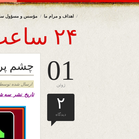
اهداف و مرام ما
مؤسس و مسؤول سا
۲۴ ساعت
01
چشم پر‌
ارسال شده توسط admin د
ژوئن
تاریخ نشر سه شنبه ۱۱
۲
دیدگاه