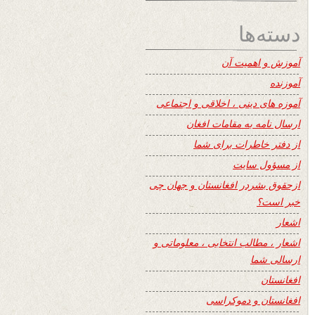
دسته‌ها
آموزش و اهمیت آن
آموزنده
آموزه های دینی ، اخلاقی و اجتماعی
ارسال نامه به مقامات افغان
از دفتر خاطرات برای شما
از مسؤول سایت
ازحقوق بشردر افغانستان و جهان چی
خبر است؟
اشعار
اشعار ، مطالب انتخابی ، معلوماتی و
ارسالی شما
افغانستان
افغانستان و دموکراسی