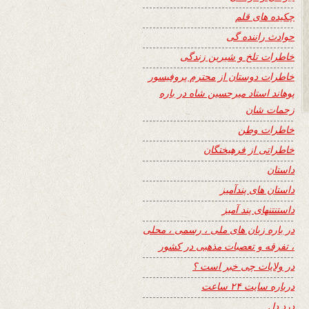
چکیده های قلم
حوادث راننده گی
خاطرات تلخ و شیرین زندگی
خاطرات دوستان از محترم پروفیسور
پوهاند استاد میرحسین شاه در باره
زحمات شان
خاطرات وطن
خاطراتی از فرهیختگان
داستان
داستان های پندآمیز
داستنتنهای پند آمیز
در باره زبان های ملی ، رسمی ، محلی
، تفرقه و تعصبات مذهبی در کشور
در ولایات چی خبر است ؟
درباره سایت ۲۴ ساعت
درد دل