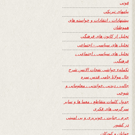
فوتی
پیامهای تبریکی
پیشنهادات ، انتقادات و خواسته های
هموطنان
تجلیل از کانون های فرهنگی
تحلیل های سیاسی – اجتماعی
تحلیل های سیاسی ، اجتماعی ،
فرهنگی.
تکملهء حواشی نفحات الانس شرح
حال مولانا جامی قدس سره
جالب ، دیدنی ،خواندنی ، معلوماتی و
شوخی
جدول کلمات متقاطع ، معما ها و سایر
سرگرمی های فکری
جرم ، جنایت ، خونریزی و بی امنیتی
در کشور
جوانان و کودکان