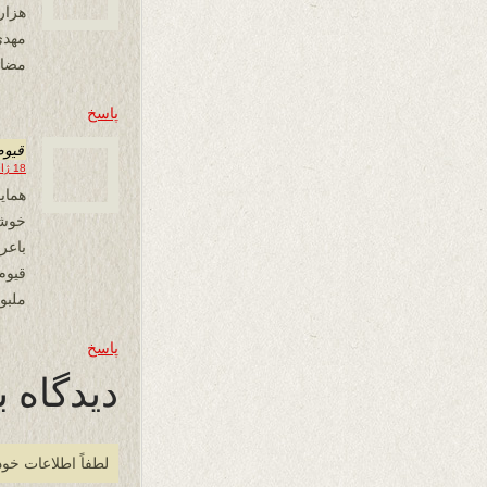
هزار
مهدی
مضاع
پاسخ
قیوم
18 ژانویه 2021 در 14:03
همای
خوشح
باع
قیوم
ملبور
پاسخ
دیدگاه ب
لطفاً اطلاعات خود