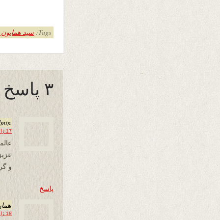
Tags:
سید همایون 
۳ پاسخ به “ره راستی”
dmin
17 ژانویه 2021 در 19:36
عالم
و گر
پاسخ
همای
18 ژانویه 2021 در 03:48