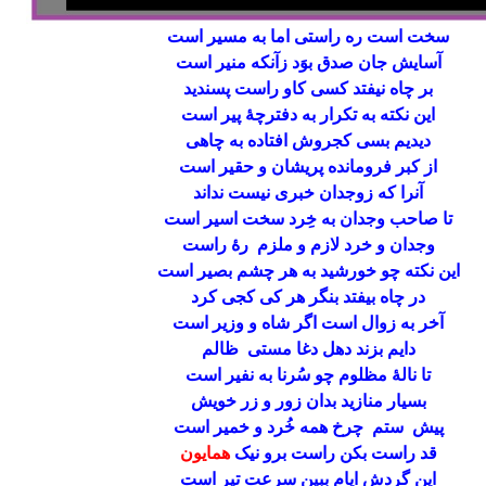
سخت است ره راستی اما به مسیر است
آسایش جان صدق بوَد زآنکه منیر است
بر چاه نیفتد کسی کاو راست پسندید
این نکته به تکرار به دفترچۀ پیر است
دیدیم بسی کجروش افتاده به چاهی
از کبر فرومانده پریشان و حقیر است
آنرا که زوجدان خبری نیست نداند
تا صاحب وجدان به خِرد سخت اسیر است
وجدان و خرد لازم و ملزم رۀ راست
این نکته چو خورشید به هر چشم بصیر است
در چاه بیفتد بنگر هر کی کجی کرد
آخر به زوال است اگر شاه و وزیر است
دایم بزند دهل دغا مستی ظالم
تا نالۀ مظلوم چو سُرنا به نفیر است
بسیار منازید بدان زور و زر خویش
پیش ستم چرخ همه خُرد و خمیر است
قد راست بکن راست برو نیک
همایون
این گردش ایام ببین سرعت تیر است