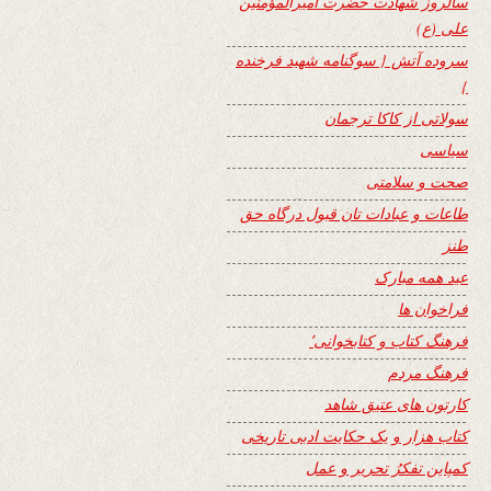
سالروز شهادت حضرت امیرالمؤمنین
علی (ع)
سروده آتش { سوگنامه شهید فرخنده
}
سولاتی از کاکا ترجمان
سیاسی
صحت و سلامتی
طاعات و عبادات تان قبول درگاه حق
طنز
عید همه مبارک
فراخوان ها
فرهنگ کتاب و کتابخوانی٬
فرهنگ مردم
کارتون های عتیق شاهد
کتاب هزار و یک حکایت ادبی تاریخی
کمپاین تفکرُ تحریر و عمل