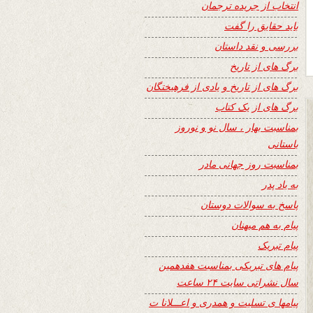
انتخاب از جریده ترجمان
باید حقایق را گفت
بررسی و نقد داستان
برگ های از تاریخ
برگ های از تاریخ و یادی از فرهیختگان
برگ های از یک کتاب
بمناسبت بهار ، سال نو و نوروز
باستانی
بمناسبت روز جهانی مادر
به یاد پدر
پاسخ به سوالات دوستان
پیام به هم میهنان
پیام تبریک
پیام های تبریکی بمناسبت هفدهمین
سال نشراتی سایت ۲۴ ساعت
پیامها ی تسلیت و همدری و اعـــلانا ت