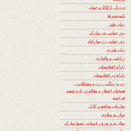
درد دل با کاکا ترجمان
دلنوشته ها
رمان طنز
روز جهانی پدر مبارک
روز جهانی زن مبارکباد
زبان مادری
زراعتی و مالداری
زلزله افغانستان
زلزله در افغانستان
زن و زندگی – زن و مشکلات –
همچنان اشعار و مقاله در باره شهید
فرخنده
سازمان مدافعین کابل
سال نو میلادی
سال نو و نوروز باستانی بشما مبارک