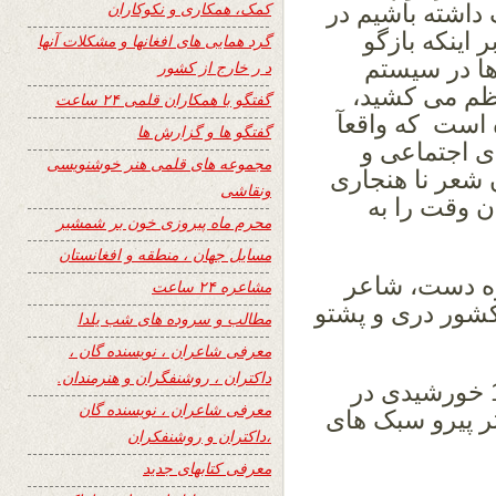
کمک، همکاری و نکوکاران
داشته باشیم در
 اینکه بازگو
گرد همایی های افغانها و مشکلات آنها
ها در سیستم
د ر خارج از کشور
 نظم می کشید،
گفتگو با همکاران قلمی ۲۴ ساعت
ه است که واقعآ
گفتگو ها و گزارش ها
ی اجتماعی و
مجموعه های قلمی هنر خوشنویسی
 شعر نا هنجاری
ونقاشی
ن وقت را به
محرم ماه پیروزی خون بر شمشیر
مسایل جهان ، منطقه و افغانستان
ره دست، شاعر
مشاعره ۲۴ ساعت
 کشور دری و پشتو
مطالب و سروده های شب یلدا
معرفی شاعران ، نویسنده گان ،
داکتران ، روشنفگران و هنرمندان.
نخستین مجموعه اشعارش در سال 1369 خورشیدی در
معرفی شاعران ، نویسنده گان
ر پیرو سبک های
،داکتران و روشنفکران
معرفی کتابهای جدید