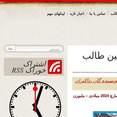
الب
تماس با ما
اخبار تازه
لینکهای مهم
سین طالب
اشتراک
خوراک RSS
یسنده گان ،داکتران
تاریخ نشر : چهار شنبه 16 حوت (اسفند) 1402 خورشیدی – 6 مارچ 2024 میلادی – ملبورن