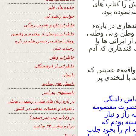
رش را کتاب های
چکیده های قلم
نموده بود.
حوادث راننده گی
دهاری در بارهء
خاطرات تلخ و شیرین زندگی
 وطن و بی وطنی
خاطرات دوستان از محترم پروفیسور
 ایرانی ها با
پوهاند استاد میرحسین شاه در باره
قندهاری که آدم
زحمات شان
خاطرات وطن
خاطراتی از فرهیختگان
 واقعهء عجیبی که
داستان
 با لبخندی پر
داستان های پندآمیز
داستنتنهای پند آمیز
ساس دلتنگی
در باره زبان های ملی ، رسمی ، محلی
ت حضرت معصومه
، تفرقه و تعصبات مذهبی در کشور
راز و نیاز
در ولایات چی خبر است ؟
ته بودم که
درباره سایت ۲۴ ساعت
 ام را بخود جلب
درد دل