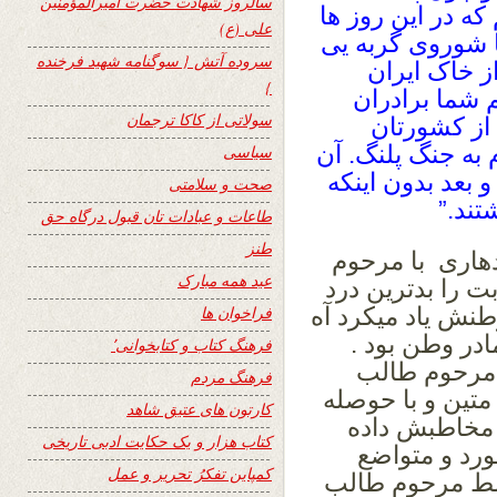
سالروز شهادت حضرت امیرالمؤمنین
 که در این روز ها
علی (ع)
 شوروی گربه یی
سروده آتش { سوگنامه شهید فرخنده
 خاک ایران
}
م شما برادران
سولاتی از کاکا ترجمان
 از کشورتان
 به جنگ پلنگ. آن
سیاسی
 بعد بدون اینکه
صحت و سلامتی
تند.”
طاعات و عبادات تان قبول درگاه حق
طنز
هاری با مرحوم
عید همه مبارک
ت را بدترین درد
طنش یاد میکرد آه
فراخوان ها
ادر وطن بود .
فرهنگ کتاب و کتابخوانی٬
 مرحوم طالب
فرهنگ مردم
ین و با حوصله
کارتون های عتیق شاهد
ی مخاطبش داده
کتاب هزار و یک حکایت ادبی تاریخی
ورد و متواضع
کمپاین تفکرُ تحریر و عمل
وسط مرحوم طالب