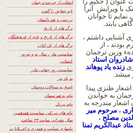
لب را قبلآ در سال 2014 تحت عنوان ( حکیم را
انتخاب از جریده ترجمان
نک با ویرایش آنرا
باید حقایق را گفت
مایم تا جوانان
بررسی و نقد داستان
هی یابند.
برگ های از تاریخ
ی آشنایی داشتم ،
برگ های از تاریخ و یادی از فرهیختگان
 بودند ، از
برگ های از یک کتاب
هء وزین ترجمان
بمناسبت بهار ، سال نو و نوروز
شادروان استاد
باستانی
زی
زنده
یاد پوهاند
بمناسبت روز جهانی مادر
 میشد.
به یاد پدر
اشعار طنزی پیدا
پاسخ به سوالات دوستان
جمان به خواندن
پیام به هم میهنان
 اشعار مندرجه به
پیام تبریک
ری
،
مرحوم میر
پیام های تبریکی بمناسبت هفدهمین
لدین مصلح
،
سال نشراتی سایت ۲۴ ساعت
اد عبدالکریم تمنا
پیامها ی تسلیت و همدری و اعـــلانا ت