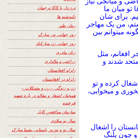
ضی و میانجی نیاز
 تو میان ما
درد دل با کاکا ترجمان
م. برای شان
دلنوشته ها
ستم، من یک مهاجر
رمان طنز
گونه میتوانم بین
روز جهانی پدر مبارک
روز جهانی زن مبارکباد
زبان مادری
ر افغانم، مثل
 متحد شدند و
زراعتی و مالداری
زلزله افغانستان
زلزله در افغانستان
غال کرده و تو
زن و زندگی – زن و مشکلات –
یخوری و میخوابی،
همچنان اشعار و مقاله در باره شهید
فرخنده
سازمان مدافعین کابل
سال نو میلادی
غانستان را اشغال
سال نو و نوروز باستانی بشما مبارک
و چون پلنگ