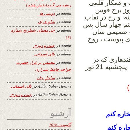
ت و همکار قلمی
ریشه می گیرد(بخش هفتم)
روز برج قوس
admin
در
دوبیتی ها
فته و رخ در نقاب
admin
در
شامِ فراق
فتم چهار سال پس
admin
در
حل معمای شطرنج شماره
یدی دوست صمیمی شان
(۶)
ی پیوست ، روح
admin
در
جنت و دوزخ
admin
در
بلای آسمانی
ندهاری که در
admin
در
مخمس بر غزل حضرت
شماره 4 سال پنجم جریده ترجمان مؤرخ پنچشنبه 21 ثور
خواجه حافظ شیرازی
admin
در
ساحلِ جان
Adiba Saber Herawi
در
بلای آسمانی
)
Adiba Saber Herawi
در
جنت و دوزخ
آرشیو
اره کنم
آگوست 2026
ره کنم