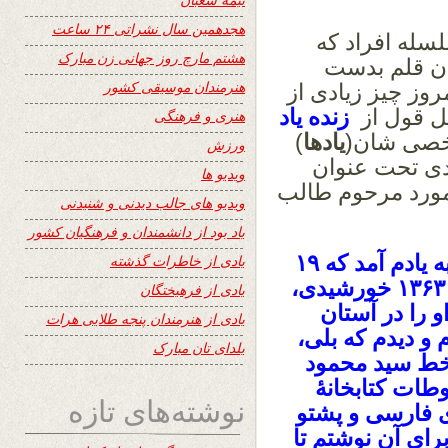
هجدهمین سال نشراتی ۲۴ ساعت
سله افراد که
هشتم مارچ روز جهانی زن مبارک
ان قلم بدست
هنرمندان موسیقی کشور
روز چیز زیادی از
ل قول از
زنده یاد
هنری و فرهنگی
خصی شان(
یادها
)
ورزش
ه بتاریخ ۱۳ اپریل ۲۰۰۸ میلادی تحت عنوان
ویدیو ها
 مورد مرحوم طالب
ویدیو های جالب دیدنی و شنیدنی
یاد بود از دانشمندان و فرهنگیان کشور
 یادم آمد که
۱۹
یادی از خاطرات گذشته
۱۳۶۳
خورشیدی،
یادی از فرهیختگان
 را در آستان
یادی از هنرمندان پنجه طلایی هرات
و دیدم که بلی،
یلدای تان مبارک
 خط سید محمود
ات کتابخانۀ
نوشته‌های تازه
 فارسی و پشتو
رای آن نوشتم تا