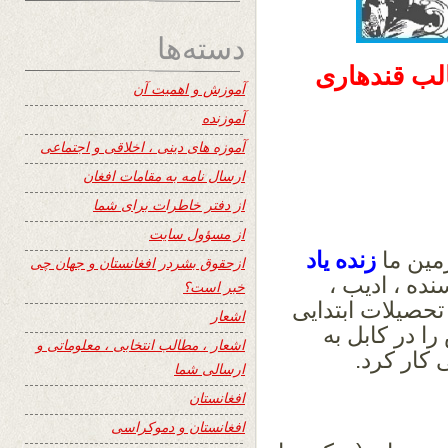
دسته‌ها
الب قندهاری
آموزش و اهمیت آن
آموزنده
آموزه های دینی ، اخلاقی و اجتماعی
ارسال نامه به مقامات افغان
از دفتر خاطرات برای شما
از مسؤول سایت
زمین ما
زنده یاد
ازحقوق بشردر افغانستان و جهان چی
ده ، ادیب ،
خبر است؟
حصیلات ابتدایی
اشعار
ا در کابل به
اشعار ، مطالب انتخابی ، معلوماتی و
 کار کرد.
ارسالی شما
افغانستان
افغانستان و دموکراسی