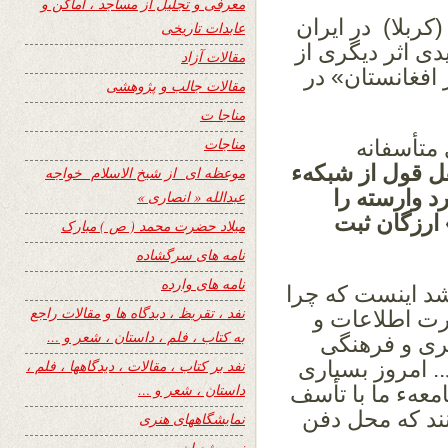
معرفی و تجلیل از مساجد ، اماکن و
ربلا) در ایران
عابدات تاریخی
آ در سال 1362 خورشیدی اثر دیگری از
مقالات آزاد
 افغانستان» در
مقالات جالب و پژوهشی
مناجا ت
مناجات
متأسفانه
قل قول از شبکهء
موعظه ای از شیخ الاسلام خواجه
د وارسته را
عبدالله « انصاری »
 ارزگان ثبت
میلاد حضرت محمد ( ص ) مبارک
نامه های سرگشاده
نامه های وارده
شد اینست که چرا
نفد ، تقریظ ، دیدگاه ها و مقالات راجع
رت اطلاعات و
به کتاب ، فلم ، داستان ، شعر و …
ی و فرهنگی
.. امروز بسیاری
نفد بر کتاب ، مقالات ، دیدگاهها ، فلم ،
داستان ، شعر و …
عهء ما با تأسف
نند که محل دفن
نمایشگاههای هنری
نیمه شعبان