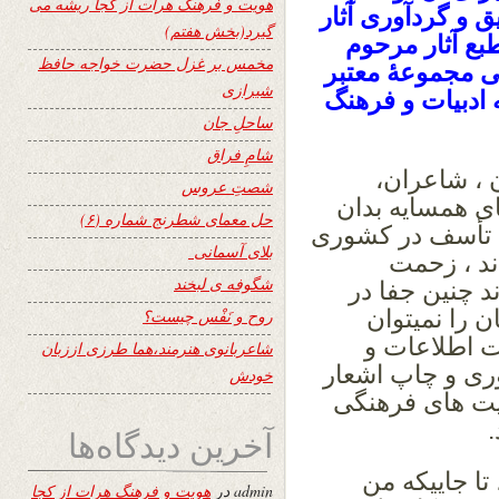
هویت و فرهنگ هرات از کجا ریشه می
ق و گردآوری آثار
گیرد(بخش هفتم)
بع آثار مرحوم
مخمس بر غزل حضرت خواجه حافظ
ی مجموعۀ معتبر
شیرازی
ه ادبیات و فرهنگ
ساحلِ جان
شامِ فراق
 ، شاعران،
شصتِ عروس
ی همسایه بدان
حل معمای شطرنج شماره (۶)
با تأسف در کشوری
بلای آسمانی
ند ، زحمت
شگوفه ى لبخند
 چنین جفا در
 را نمیتوان
روح و نَفْس چیست؟
ت اطلاعات و
شاعربانوی هنرمند،هما طرزی اززبان
ری و چاپ اشعار
خودش
یت های فرهنگی
آخرین دیدگاه‌ها
تا جاییکه من
admin
در
هویت و فرهنگ هرات از کجا