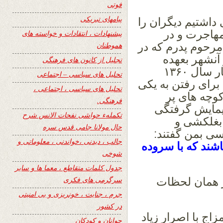
فوتی
پیامهای تبریکی
 داشتیم دیگران را
 مهاجرت و در
پیشنهادات ، انتقادات و خواسته های
مرحوم پدرم که در
هموطنان
آنشهر بعهده
تجلیل از کانون های فرهنگی
داشتند رفته بودم . در یکی از روز های بهار سال ۱۳۶۰
تحلیل های سیاسی – اجتماعی
رای رفتن به یکی
تحلیل های سیاسی ، اجتماعی ،
کوچه های پر
فرهنگی.
یمایش گرفتگی
تکملهء حواشی نفحات الانس شرح
 بغلکشی و
حال مولانا جامی قدس سره
ی بمن گفتند:
جالب ، دیدنی ،خواندنی ، معلوماتی و
شند که با سروده
شوخی
جدول کلمات متقاطع ، معما ها و سایر
سرگرمی های فکری
ر همان لحظات
جرم ، جنایت ، خونریزی و بی امنیتی
در کشور
اج با اصرار زیاد
جوانان و کودکان