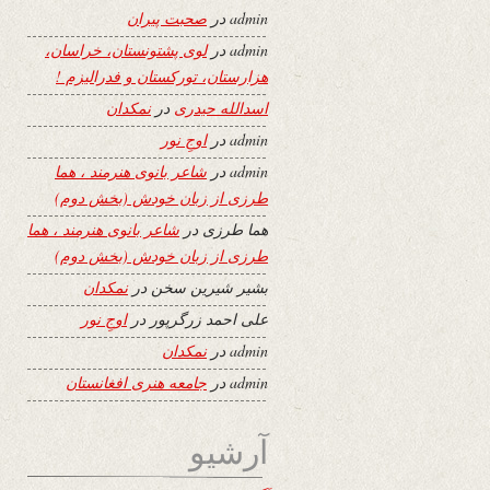
admin
در
صحبت پیران
admin
در
لوی پشتونستان، خراسان،
هزارستان، تورکستان و فدرالیزم !
اسدالله حیدری
در
نمکدان
admin
در
اوجِ نور
admin
در
شاعر بانوی هنرمند ، هما
طرزی از زبان خودش (بخش دوم)
هما طرزی
در
شاعر بانوی هنرمند ، هما
طرزی از زبان خودش (بخش دوم)
بشیر شیرین سخن
در
نمکدان
علی احمد زرگرپور
در
اوجِ نور
admin
در
نمکدان
admin
در
جامعه هنری افغانستان
آرشیو