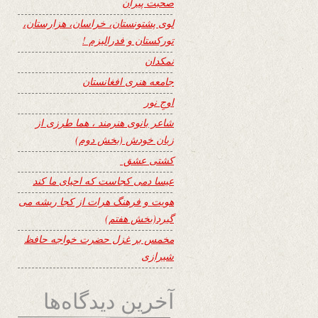
صحبت پیران
لوی پشتونستان، خراسان، هزارستان،
تورکستان و فدرالیزم !
نمکدان
جامعه هنری افغانستان
اوجِ نور
شاعر بانوی هنرمند ، هما طرزی از
زبان خودش (بخش دوم)
کشتی عشق
عیسا دمی کجاست که احیای ما کند
هویت و فرهنگ هرات از کجا ریشه می
گیرد(بخش هفتم)
مخمس بر غزل حضرت خواجه حافظ
شیرازی
آخرین دیدگاه‌ها