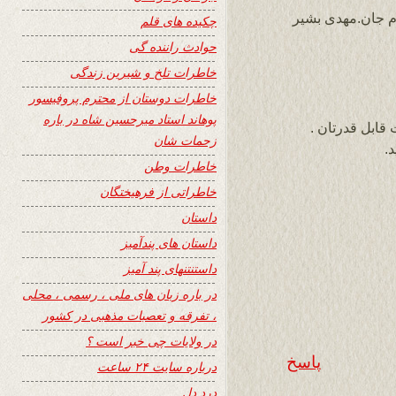
وم جان.مهدی بشیر
چکیده های قلم
حوادث راننده گی
خاطرات تلخ و شیرین زندگی
خاطرات دوستان از محترم پروفیسور
پوهاند استاد میرحسین شاه در باره
قابل قدرتان .
زحمات شان
.
خاطرات وطن
خاطراتی از فرهیختگان
داستان
داستان های پندآمیز
داستنتنهای پند آمیز
در باره زبان های ملی ، رسمی ، محلی
، تفرقه و تعصبات مذهبی در کشور
در ولایات چی خبر است ؟
پاسخ
درباره سایت ۲۴ ساعت
درد دل