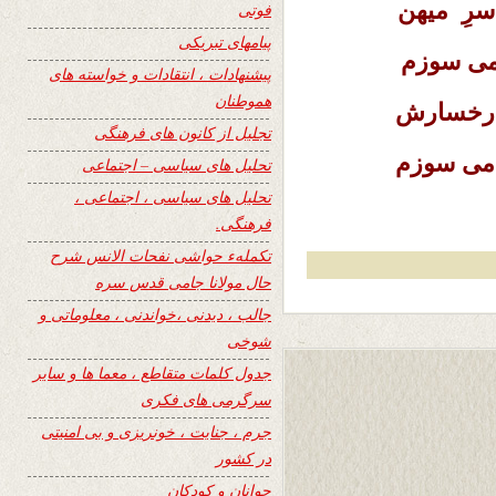
سرِ میهن
فوتی
پیامهای تبریکی
 می سوزم
پیشنهادات ، انتقادات و خواسته های
هموطنان
عِ رخسارش
تجلیل از کانون های فرهنگی
ه می سوزم
تحلیل های سیاسی – اجتماعی
تحلیل های سیاسی ، اجتماعی ،
فرهنگی.
تکملهء حواشی نفحات الانس شرح
حال مولانا جامی قدس سره
جالب ، دیدنی ،خواندنی ، معلوماتی و
شوخی
جدول کلمات متقاطع ، معما ها و سایر
سرگرمی های فکری
جرم ، جنایت ، خونریزی و بی امنیتی
در کشور
جوانان و کودکان