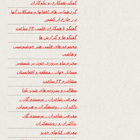
کمک، همکاری و نکوکاران
گرد همایی های افغانها و مشکلات آنها
د ر خارج از کشور
گفتگو با همکاران قلمی ۲۴ ساعت
گفتگو ها و گزارش ها
مجموعه های قلمی هنر خوشنویسی
ونقاشی
محرم ماه پیروزی خون بر شمشیر
مسایل جهان ، منطقه و افغانستان
مشاعره ۲۴ ساعت
مطالب و سروده های شب یلدا
معرفی شاعران ، نویسنده گان ،
داکتران ، روشنفگران و هنرمندان.
معرفی شاعران ، نویسنده گان
،داکتران و روشنفکران
معرفی کتابهای جدید