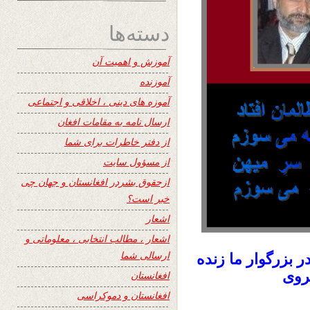
دسته‌ها
آموزش و اهمیت آن
آموزنده
آموزه های دینی ، اخلاقی و اجتماعی
ارسال نامه به مقامات افغان
از دفتر خاطرات برای شما
از مسؤول سایت
ازحقوق بشردر افغانستان و جهان چی
خبر است؟
اشعار
اشعار ، مطالب انتخابی ، معلوماتی و
ارسالی شما
بزرگوار ما زنده
روی
افغانستان
افغانستان و دموکراسی