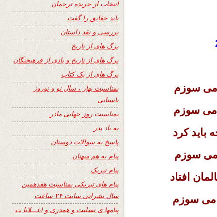
انتخاب از جریده ترجمان
باید حقایق را گفت
بررسی و نقد داستان
برگ های از تاریخ
برگ های از تاریخ و یادی از فرهیختگان
برگ های از یک کتاب
 می سوزم
بمناسبت بهار ، سال نو و نوروز
باستانی
ه می سوزم
بمناسبت روز جهانی مادر
به یاد پدر
باید کرد
پاسخ به سوالات دوستان
ه می سوزم
پیام به هم میهنان
پیام تبریک
مان افتاد
پیام های تبریکی بمناسبت هفدهمین
سال نشراتی سایت ۲۴ ساعت
 می سوزم
پیامها ی تسلیت و همدری و اعـــلانا ت