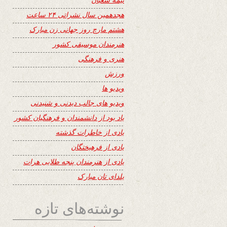
هجدهمین سال نشراتی ۲۴ ساعت
هشتم مارچ روز جهانی زن مبارک
هنرمندان موسیقی کشور
هنری و فرهنگی
ورزش
ویدیو ها
ویدیو های جالب دیدنی و شنیدنی
یاد بود از دانشمندان و فرهنگیان کشور
یادی از خاطرات گذشته
یادی از فرهیختگان
یادی از هنرمندان پنجه طلایی هرات
یلدای تان مبارک
نوشته‌های تازه