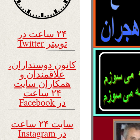
۲۴ ساعت در
توییتر Twitter
کانون دوستداران،
علاقمندان و
همکاران سایت
۲۴ ساعت
در Facebook
سایت ۲۴ ساعت
در Instagram