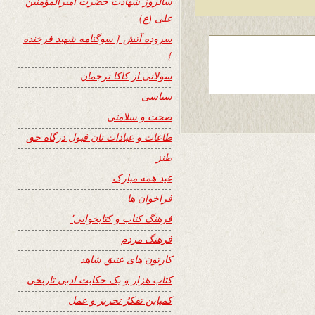
سالروز شهادت حضرت امیرالمؤمنین
علی (ع)
سروده آتش { سوگنامه شهید فرخنده
}
سولاتی از کاکا ترجمان
سیاسی
صحت و سلامتی
طاعات و عبادات تان قبول درگاه حق
طنز
عید همه مبارک
فراخوان ها
فرهنگ کتاب و کتابخوانی٬
فرهنگ مردم
کارتون های عتیق شاهد
کتاب هزار و یک حکایت ادبی تاریخی
کمپاین تفکرُ تحریر و عمل