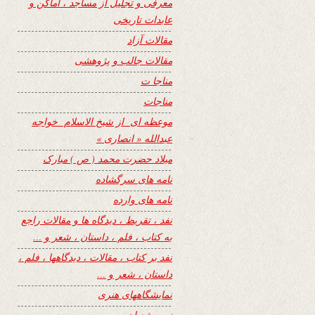
معرفی و تجلیل از مساجد ، اماکن و
عابدات تاریخی
مقالات آزاد
مقالات جالب و پژوهشی
مناجا ت
مناجات
موعظه ای از شیخ الاسلام خواجه
عبدالله « انصاری »
میلاد حضرت محمد ( ص ) مبارک
نامه های سرگشاده
نامه های وارده
نفد ، تقریظ ، دیدگاه ها و مقالات راجع
به کتاب ، فلم ، داستان ، شعر و …
نفد بر کتاب ، مقالات ، دیدگاهها ، فلم ،
داستان ، شعر و …
نمایشگاههای هنری
نیمه شعبان