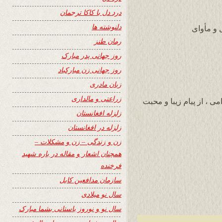
درد دل با کاکا ترجمان
دلنوشته ها
 و مأوای
رمان طنز
روز جهانی پدر مبارک
روز جهانی زن مبارکباد
زبان مادری
زراعتی و مالداری
 ، از پیام زیبا و محبت
زلزله افغانستان
زلزله در افغانستان
زن و زندگی – زن و مشکلات –
همچنان اشعار و مقاله در باره شهید
فرخنده
سازمان مدافعین کابل
سال نو میلادی
سال نو و نوروز باستانی بشما مبارک