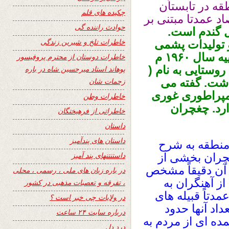
قه در تابستان
چکیده های قلم
 عمدتا مبتنی بر
حوادث راننده گی
گندم است.
خاطرات تلخ و شیرین زندگی
و تولیدات پشمى
توسط زنان انجام می شود. مطابق احصاییه سال ۱۹۶۰ م
خاطرات دوستان از محترم پروفیسور
ه روستایی به نام (
پوهاند استاد میرحسین شاه در باره
اشت. گفته می
زحمات شان
امپراطوری غوری
خاطرات وطن
ارد. چغچران
خاطراتی از فرهیختگان
داستان
داستان های پندآمیز
۱۲۹۳ هـ ش این منطقه به شرح
داستنتنهای پند آمیز
چران بخشی از
 آن دقیقاً مشخص
در باره زبان های ملی ، رسمی ، محلی
ز آهنگران به
، تفرقه و تعصبات مذهبی در کشور
دتاً قبیله های
در ولایات چی خبر است ؟
اد آنها حدود
درباره سایت ۲۴ ساعت
مده ای از مردم به
درد دل