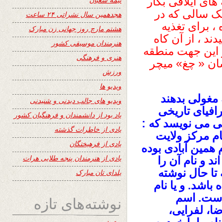
های ایلاقی بکار
ک سالی که در
هجدهمین سال نشراتی ۲۴ ساعت
ده ، برای تغذیه
هشتم مارچ روز جهانی زن مبارک
د ، از آن کاه
هنرمندان موسیقی کشور
ز این جهت منطقه
هنری و فرهنگی
ان « چغ» میچر
ورزش
ویدیو ها
 مغولی بدهند
ویدیو های جالب دیدنی و شنیدنی
افیای تاریخی
یاد بود از دانشمندان و فرهنگیان کشور
بی می نویسد که :
یادی از خاطرات گذشته
م مرکز ولایت
یادی از فرهیختگان
 همین آبادی بوده
یادی از هنرمندان پنجه طلایی هرات
د و نام آن را
 تا حال نوشته
یلدای تان مبارک
باشد. و یا نام
است. اسم
نوشته‌های تازه
ا، لفرایی،