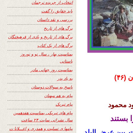
انتخاب از جریده ترجمان
باید حقایق را گفت
بررسی و نقد داستان
برگ های از تاریخ
برگ های از تاریخ و یادی از فرهیختگان
برگ های از یک کتاب
بمناسبت بهار ، سال نو و نوروز
باستانی
بمناسبت روز جهانی مادر
۴۶)
به یاد پدر
پاسخ به سوالات دوستان
پیام به هم میهنان
د محمود
پیام تبریک
پیام های تبریکی بمناسبت هفدهمین
 بستند
سال نشراتی سایت ۲۴ ساعت
پیامها ی تسلیت و همدری و اعـــلانا ت
. بین عرض البلد