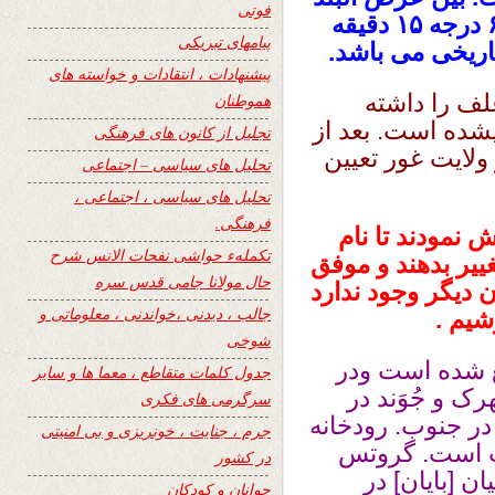
فوتی
۳۴ درجه ۳۲ دقیقه شمالی و طول البلد ۶۵ درجه ۱۵ دقیقه
پیامهای تبریکی
اریخی می باشد.
پیشنهادات ، انتقادات و خواسته های
لف را داشته
هموطنان
شده است. بعد از
تجلیل از کانون های فرهنگی
 مرکز ولایت غور تعیین
تحلیل های سیاسی – اجتماعی
تحلیل های سیاسی ، اجتماعی ،
فرهنگی.
 نمودند تا نام
تکملهء حواشی نفحات الانس شرح
ییر بدهند و موفق
حال مولانا جامی قدس سره
دیگر وجود ندارد
جالب ، دیدنی ،خواندنی ، معلوماتی و
شیم .
شوخی
 شده است ودر
جدول کلمات متقاطع ، معما ها و سایر
 و جُوَند در
سرگرمی های فکری
ر جنوب. رودخانه
جرم ، جنایت ، خونریزی و بی امنیتی
ب است. گروتس
در کشور
ن‌ [بایان] در
جوانان و کودکان