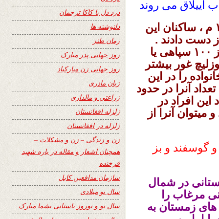
ب اییلاق می روند
درد دل با کاکا ترجمان
از زمان قیام فیروزکوهی ها در سال ۱۸۸۷ م ، ساکنان این
دلنوشته ها
 دست دادند .
رمان طنز
نیروهای مسلح در این ولسوالی ۱۹۰۴ م از ۱۰۰ سپاهی یا
روز جهانی پدر مبارک
اصه دار در پوزلیچ غور بیشتر
روز جهانی زن مبارکباد
 ارقام میجر وانلیس انگلیسی ۵۵۰۰ خانواده را در این
زبان مادری
داد آنرا در حدود
زراعتی و مالداری
عداد این افراد در
 میتوان آنرا از
زلزله افغانستان
زلزله در افغانستان
زن و زندگی – زن و مشکلات –
۱۵۰۰، الاغ هزار و گوسفند و بز
همچنان اشعار و مقاله در باره شهید
فرخنده
سازمان مدافعین کابل
ستانی در شمال
سال نو میلادی
نی مرغاب را
ه های زمستان به
سال نو و نوروز باستانی بشما مبارک