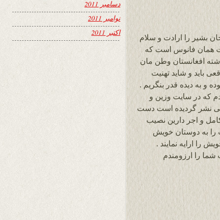
دسامبر 2011
نوامبر 2011
اکتبر 2011
ان بشیر را ارادت و سلام
ساعت در حقیقت همان فانوس است که
گذشته افغانستان وطن مان
ی باید و شاید تهنیت
ه و به دیده قدر بنگریم .
دم که در سایت وزین و
 بسیار عالی نشر گردیده است دست
امل و اجر دارین نصیب
ب را به دوستان خویش
ش را ارایه نمایند .
شما را ارزومندم