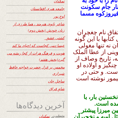
ام را با خود به
نمکدان
نار جام سکونت
جامعه هنری افغانستان
 فیروزکوه مسما
اوجِ نور
شاعر بانوی هنرمند ، هما طرزی از
زبان خودش (بخش دوم)
تقاق نام چغچران
ابها با این گونه
کشتی عشق
 نه تنها مغولی
عیسا دمی کجاست که احیای ما کند
ینی از عطا الملک
هویت و فرهنگ هرات از کجا ریشه می
ه، تاریخ وصاف از
گیرد(بخش هفتم)
گیز و اولاده او
مخمس بر غزل حضرت خواجه حافظ
ست. و حتی در
شیرازی
یمور نوشته است
ساحلِ جان
شامِ فراق
نخستین بار، با
آخرین دیدگاه‌ها
مده است.
 میرزا پیشتر
ل اوبه و نخچیرآن
admin
در
نمکدان