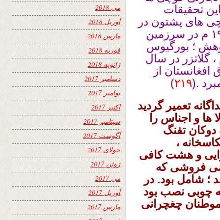
می 2018
این تحقیقات
چی های پشتون در
آوریل 2018
افغانستان مرکزی در سالهای ۱۹۶۰ و ۱۹۷۰ م در سرزمین
مارس 2018
وهش ؛ بورگیوس
فوریه 2018
 ۱۹۷۲ م ، جینتش در سال ۱۹۷۳ م ، گلاتزر در سال
ژانویه 2018
۱۹ م ، و در شرق افغانستان از
دسامبر 2017
)
۲۱۹
نوامبر 2017
 با نقشه جداگانه تعمیر گردید
اکتبر 2017
 ها و اجناس را
سپتامبر 2017
 دوکان تفنگ
آگوست 2017
کاسخانه ،
جولای 2017
وایی و هشت کافی
ژوئن 2017
امی فروشی که
؛ شامل بود. در
می 2017
یه چوبی نصب بود
آوریل 2017
هموطنان چغچرانی
مارس 2017