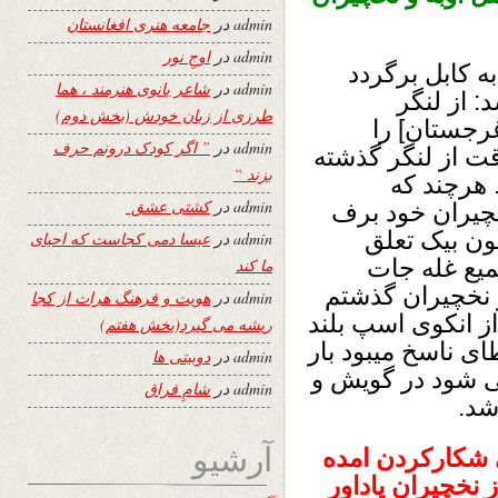
admin
در
جامعه هنری افغانستان
admin
در
اوجِ نور
ه کابل برگردد
admin
در
شاعر بانوی هنرمند ، هما
 از لنگر
طرزی از زبان خودش (بخش دوم)
رجستان] را
admin
در
” اگر کودک درونم حرف
قت از لنگر گذشته
بزند “
 هرچند که
admin
در
کشتی عشق
خچیران خود برف
نون بیک تعلق
admin
در
عیسا دمی کجاست که احیای
میع غله جات
ما کند
ز نخچیران گذشتم
admin
در
هویت و فرهنگ هرات از کجا
ز انکوی اسپ بلند
ریشه می گیرد(بخش هفتم)
ای ناسخ میبود بار
admin
در
دوبیتی ها
می شود در گویش و
admin
در
شامِ فراق
شد.
آرشیو
ی شکارکردن امده
 نخچیران یاداور