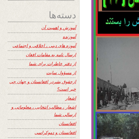
دسته‌ها
آموزش و اهمیت آن
آموزنده
آموزه های دینی ، اخلاقی و اجتماعی
ارسال نامه به مقامات افغان
از دفتر خاطرات برای شما
از مسؤول سایت
ازحقوق بشردر افغانستان و جهان چی
خبر است؟
اشعار
اشعار ، مطالب انتخابی ، معلوماتی و
ارسالی شما
افغانستان
افغانستان و دموکراسی