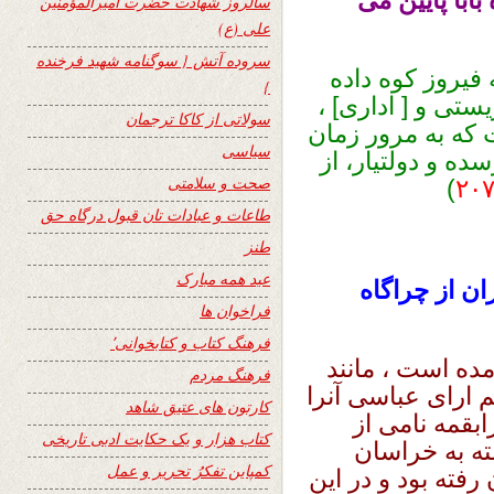
ابا پایین می
سالروز شهادت حضرت امیرالمؤمنین
علی (ع)
سروده آتش { سوگنامه شهید فرخنده
فیروز کوه داده
}
ستی و [ اداری] ،
سولاتی از کاکا ترجمان
 که به مرور زمان
سیاسی
ده و دولتیار، از
صحت و سلامتی
)
۲۰
طاعات و عبادات تان قبول درگاه حق
طنز
عید همه مبارک
ان از چراگاه
فراخوان ها
فرهنگ کتاب و کتابخوانی٬
ده است ، مانند
فرهنگ مردم
 ارای عباسی آنرا
کارتون های عتیق شاهد
بقمه نامی از
کتاب هزار و یک حکایت ادبی تاریخی
ته به خراسان
کمپاین تفکرُ تحریر و عمل
فته بود و در این