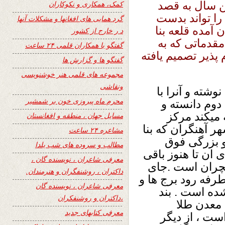
ن سال به قصد
کمک، همکاری و نکوکاران
را تواند بدست
گرد همایی های افغانها و مشکلات آنها
آمده قلعه بنا
د ر خارج از کشور
مقدماتی که به
گفتگو با همکاران قلمی ۲۴ ساعت
ذیر تصمیم یافته
گفتگو ها و گزارش ها
مجموعه های قلمی هنر خوشنویسی
ونقاشی
شته و آنرا با
محرم ماه پیروزی خون بر شمشیر
وم دانسته و
 میکند مرکز
مسایل جهان ، منطقه و افغانستان
آهنگران که بنا
مشاعره ۲۴ ساعت
 بزرگی فوق
مطالب و سروده های شب یلدا
 ان تا هنوز باقی
معرفی شاعران ، نویسنده گان ،
قچران است .جای
داکتران ، روشنفگران و هنرمندان.
فه رود برج ها و
معرفی شاعران ، نویسنده گان
ده است . بند
،داکتران و روشنفکران
 معدن طلا
معرفی کتابهای جدید
ست ، از دیگر