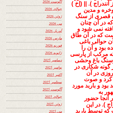
آگوست 2026
نندراج ). || (اِخ )
جولای 2026
وخره و مدین
ن قصری از سنگ
ژوئن 2026
ه در آن چنان
می 2026
افته نمی شود و
آوریل 2026
ست که در آن طاق
مارس 2026
آن حوالی باغی
فوریه 2026
 بود و آن را
ژانویه 2026
که مرکب از پارسی
رسنگ باغ وحشی
دسامبر 2025
 گونه شکاری در
نوامبر 2025
روزی در آن
اکتبر 2025
 کرد و صوت
سپتامبر 2025
بود و باربد مورد
آگوست 2025
ور به
جولای 2025
 آنجا حضور
اج ). در این
ژوئن 2025
که توسط باربد
می 2025