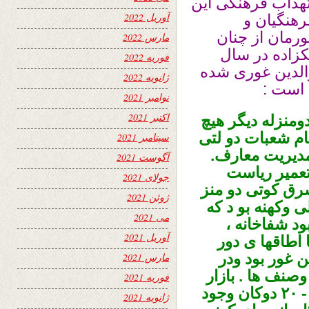
 تهداب فرهنگی این
آوریل 2022
رهنگیان و
رمان از چنان
مارس 2022
لکزاده در سال
فوریه 2022
الدین غوری شده
ژانویه 2022
ه است :
نوامبر 2021
اکتبر 2021
ومنزله دیگر هیچ
ام شعبات دو لتی
سپتامبر 2021
 مدیریت معارف.
آگوست 2021
تعمیر ریاست
جولای 2021
رق کوتی دو منز
ژوئن 2021
 وکهنه بو د که
می 2021
ود شفاخانه ،
آوریل 2021
اطاقها ی دور
 غور بود ودر
مارس 2021
وصنف ها . بازار
فوریه 2021
درجاده زیرجنگل دهن کندیوال درحدود ۱۵- ۲۰ دوکان وجود
ژانویه 2021