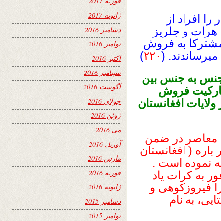
فوریه 2017
ژانویه 2017
را افراد از
 هرات و جلریز
دسامبر 2016
مشترکا به فروش
نوامبر 2016
یرساندند. (
۲۲۰
)
اکتبر 2016
سپتامبر 2016
جنس به جنس بین
آگوست 2016
 مارکیت فروش
جولای 2016
ولایات افغانستان
ژوئن 2016
می 2016
ه معاصر در ضمن
آوریل 2016
 باره ( افغانستان
مارس 2016
ه نموده است .
فوریه 2016
ر به کرات یاد
ا فیروزکوهی و
ژانویه 2016
یی، به نام
دسامبر 2015
نوامبر 2015