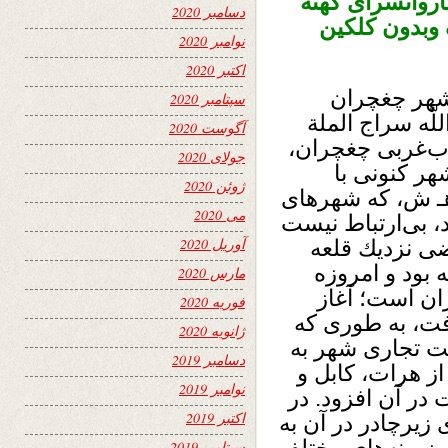
روانسرای کهنه
دسامبر 2020
 وبدون کلکین
نوامبر 2020
اکتبر 2020
 شهر چغچران
سپتامبر 2020
لّه‌ سراج الملة
آگوست 2020
ب‌غربى چغچران،
جولای 2020
هر كنونى با
ژوئن 2020
ث راه ماشین‌ رو هندوكش در ۱۳۱۲ هـ ش، كه شهرهاى
می 2020
، بی‌ارتباط نیست
آوریل 2020
 ش در اراضى نزدیك قلعه
بود و امروزه
مارس 2020
ن است؛ آغاز
فوریه 2020
ت، به‌ طورى كه
ژانویه 2020
 تجارى شهر به
دسامبر 2019
ز هرات، كابل و
نوامبر 2019
 در آن افزود. در
اکتبر 2019
 زیرچادر در آن به
سپتامبر 2019