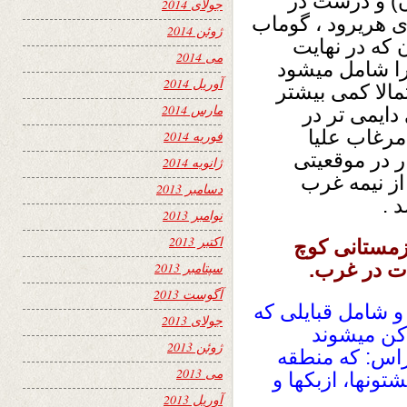
ن) و درست در
جولای 2014
 هریرود ، گوماب
ژوئن 2014
که در نهایت
می 2014
 تاجران را شامل میشود
آوریل 2014
احتمالا کمی بیشتر
مارس 2014
دایمی تر در
مرغاب علیا
فوریه 2014
ر در موقعیتی
ژانویه 2014
از نیمه غرب
دسامبر 2013
 .
نوامبر 2013
اکتبر 2013
زمستانی کوچ
ت در غرب.
سپتامبر 2013
آگوست 2013
 شامل قبایلی که
جولای 2013
کن میشوند
ژوئن 2013
چراس: که منطقه
می 2013
نها، ازبکها و
آوریل 2013