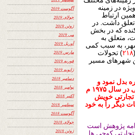
 زمینه‌هاى مختلف
یژه در زمینه
آگوست 2019
مین ارتباط
جولای 2019
تعلق داشت. در
ژوئن 2019
كنده كه در بخش
می 2019
، متعلق به
آوریل 2019
 شهر، به سبب كمى
۲۱۸
) تحولات
مارس 2019
ین شهرهاى مسیر
فوریه 2019
ژانویه 2019
دسامبر 2018
ه بدل نمود و
نوامبر 2018
انکشاف نمود . تحقیقات نویسنده دنمارکی در سال ۱۹۷۵ م
 تجارتی خویش
اکتبر 2018
 دیگر را به خود
سپتامبر 2018
آگوست 2018
جولای 2018
 م ) در اصل ادامه پژوهش است
ژوئن 2018
 م برای مسیر تجارتی کوچی ها