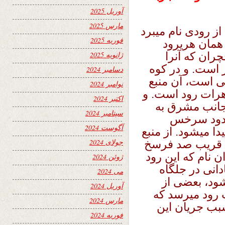
آوریل 2025
مارس 2025
ز رودی نام میبرد
فوریه 2025
 همان هریرود
ران که آنرا
ژانویه 2025
ر است. و در کوه
دسامبر 2024
 است، آن منبع
نوامبر 2024
هرات رود است. و
اکتبر 2024
جانب مشرق به
سپتامبر 2024
حدود سرخس
آگوست 2024
دا میشود. از منبع
جولای 2024
د قریب صد فرسخ
 نام که این رود
ژوئن 2024
دانی در جلگاه
می 2024
شود، بعضی از
آوریل 2024
ت رود میرسد که
مارس 2024
سبب جریان این
فوریه 2024