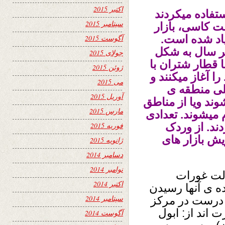
اکتبر 2015
تفاده میکردند
سپتامبر 2015
ومت کاسی، بازار
اد شده است.
آگوست 2015
هر سال به شکل
جولای 2015
 قطار شتران با
ژوئن 2015
را آغاز میکنند و
می 2015
لی منطقه ی
آوریل 2015
د ویا از مناطق
مارس 2015
میشوند. تعدادی
ند. از وردک
فوریه 2015
یش بازار های
ژانویه 2015
دسامبر 2014
نوامبر 2014
الت غورات
اکتبر 2014
ه ی آنها رسیدن
سپتامبر 2014
ه درست در مرکز
ت اند از: ابول
آگوست 2014