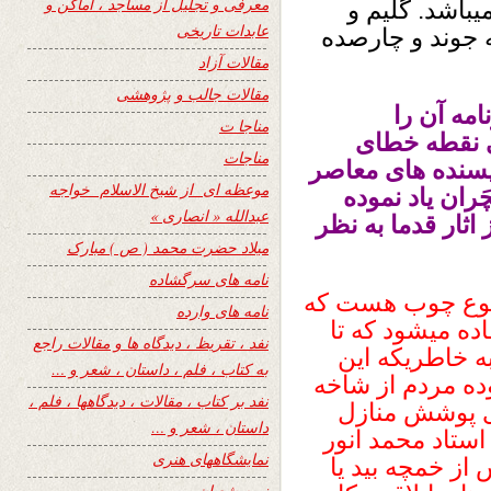
معرفی و تجلیل از مساجد ، اماکن و
باشد. گلیم و
عابدات تاریخی
 جوند و چارصده
مقالات آزاد
مقالات جالب و پژوهشی
مه آن را
مناجا ت
ی نقطه خطای
مناجات
یسنده های معاصر
موعظه ای از شیخ الاسلام خواجه
ران یاد نموده
عبدالله « انصاری »
اثار قدما به نظر
میلاد حضرت محمد ( ص ) مبارک
نامه های سرگشاده
 نوع چوب هست که
نامه های وارده
ده میشود که تا
نفد ، تقریظ ، دیدگاه ها و مقالات راجع
ه خاطریکه این
به کتاب ، فلم ، داستان ، شعر و …
ده مردم از شاخه
نفد بر کتاب ، مقالات ، دیدگاهها ، فلم ،
ای پوشش منازل
داستان ، شعر و …
استاد محمد انور
نمایشگاههای هنری
از خمچه بید یا
نیمه شعبان