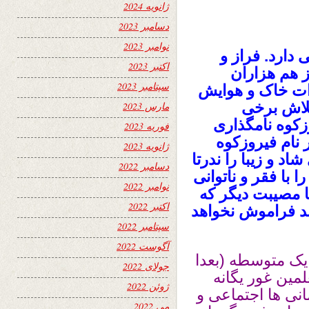
ژانویه 2024
دسامبر 2023
نوامبر 2023
دارد. فراز و
اکتبر 2023
 هم هزاران
سپتامبر 2023
رات خاک و هوایش
 تلاش برخی
مارس 2023
زکوه نامگذاری
فوریه 2023
ر نام فیروزکوه
ژانویه 2023
 و زیبا را ندرتا
دسامبر 2022
 با فقر و ناتوانی
نوامبر 2022
 مصیبت دیگر که
اکتبر 2022
ند فراموش نخواهد
سپتامبر 2022
آگوست 2022
ک متوسطه (بعدا
جولای 2022
مین غور یگانه
ژوئن 2022
انی ها اجتماعی و
می 2022