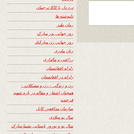
درد دل با کاکا ترجمان
دلنوشته ها
رمان طنز
روز جهانی پدر مبارک
روز جهانی زن مبارکباد
زبان مادری
زراعتی و مالداری
زلزله افغانستان
زلزله در افغانستان
زن و زندگی – زن و مشکلات –
همچنان اشعار و مقاله در باره شهید
فرخنده
سازمان مدافعین کابل
سال نو میلادی
سال نو و نوروز باستانی بشما مبارک