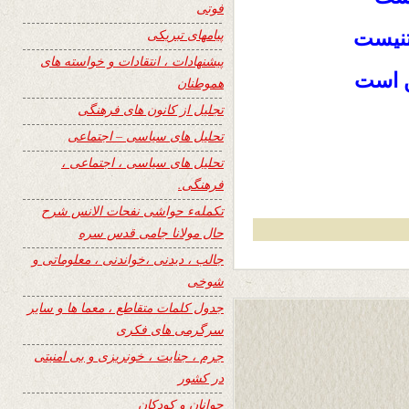
فوتی
پیامهای تبریکی
تنیست
پیشنهادات ، انتقادات و خواسته های
 است
هموطنان
تجلیل از کانون های فرهنگی
تحلیل های سیاسی – اجتماعی
تحلیل های سیاسی ، اجتماعی ،
فرهنگی.
تکملهء حواشی نفحات الانس شرح
حال مولانا جامی قدس سره
جالب ، دیدنی ،خواندنی ، معلوماتی و
شوخی
جدول کلمات متقاطع ، معما ها و سایر
سرگرمی های فکری
جرم ، جنایت ، خونریزی و بی امنیتی
در کشور
جوانان و کودکان