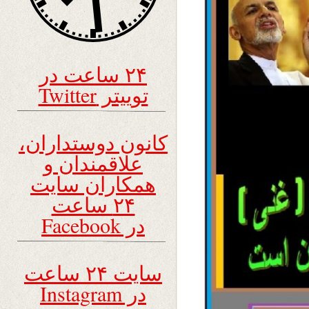
۲۴ ساعت در
توییتر Twitter
کانون دوستداران،
علاقمندان و
همکاران سایت
۲۴ ساعت
در Facebook
سایت ۲۴ ساعت
در Instagram