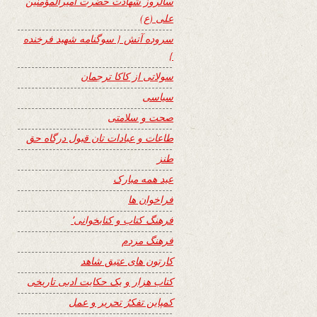
سالروز شهادت حضرت امیرالمؤمنین
علی (ع)
سروده آتش { سوگنامه شهید فرخنده
}
سولاتی از کاکا ترجمان
سیاسی
صحت و سلامتی
طاعات و عبادات تان قبول درگاه حق
طنز
عید همه مبارک
فراخوان ها
فرهنگ کتاب و کتابخوانی٬
فرهنگ مردم
کارتون های عتیق شاهد
کتاب هزار و یک حکایت ادبی تاریخی
کمپاین تفکرُ تحریر و عمل