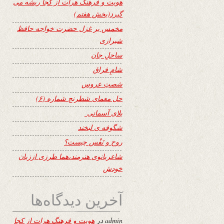
هویت و فرهنگ هرات از کجا ریشه می
گیرد(بخش هفتم)
مخمس بر غزل حضرت خواجه حافظ
شیرازی
ساحلِ جان
شامِ فراق
شصتِ عروس
حل معمای شطرنج شماره (۶)
بلای آسمانی
شگوفه ى لبخند
روح و نَفْس چیست؟
شاعربانوی هنرمند،هما طرزی اززبان
خودش
آخرین دیدگاه‌ها
admin
در
هویت و فرهنگ هرات از کجا