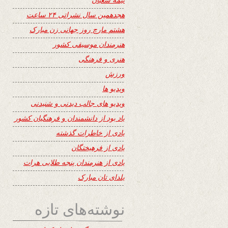
هجدهمین سال نشراتی ۲۴ ساعت
هشتم مارچ روز جهانی زن مبارک
هنرمندان موسیقی کشور
هنری و فرهنگی
ورزش
ویدیو ها
ویدیو های جالب دیدنی و شنیدنی
یاد بود از دانشمندان و فرهنگیان کشور
یادی از خاطرات گذشته
یادی از فرهیختگان
یادی از هنرمندان پنجه طلایی هرات
یلدای تان مبارک
نوشته‌های تازه