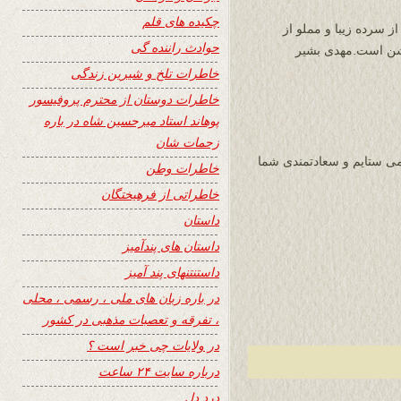
چکیده های قلم
ز سرده زیبا و مملو از
حوادث راننده گی
شن است.مهدی بشیر
خاطرات تلخ و شیرین زندگی
خاطرات دوستان از محترم پروفیسور
پوهاند استاد میرحسین شاه در باره
زحمات شان
 می ستایم و سعادتمندی شما
خاطرات وطن
خاطراتی از فرهیختگان
داستان
داستان های پندآمیز
داستنتنهای پند آمیز
در باره زبان های ملی ، رسمی ، محلی
، تفرقه و تعصبات مذهبی در کشور
در ولایات چی خبر است ؟
درباره سایت ۲۴ ساعت
درد دل