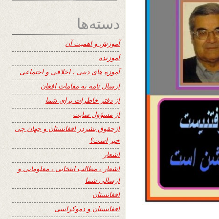
دسته‌ها
آموزش و اهمیت آن
آموزنده
آموزه های دینی ، اخلاقی و اجتماعی
ارسال نامه به مقامات افغان
از دفتر خاطرات برای شما
از مسؤول سایت
ازحقوق بشردر افغانستان و جهان چی
خبر است؟
اشعار
اشعار ، مطالب انتخابی ، معلوماتی و
ارسالی شما
افغانستان
افغانستان و دموکراسی