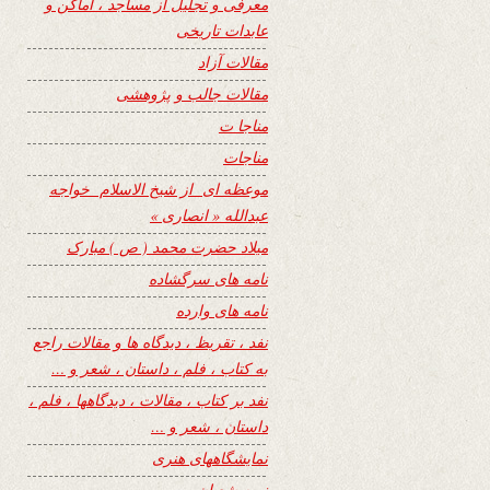
معرفی و تجلیل از مساجد ، اماکن و
عابدات تاریخی
مقالات آزاد
مقالات جالب و پژوهشی
مناجا ت
مناجات
موعظه ای از شیخ الاسلام خواجه
عبدالله « انصاری »
میلاد حضرت محمد ( ص ) مبارک
نامه های سرگشاده
نامه های وارده
نفد ، تقریظ ، دیدگاه ها و مقالات راجع
به کتاب ، فلم ، داستان ، شعر و …
نفد بر کتاب ، مقالات ، دیدگاهها ، فلم ،
داستان ، شعر و …
نمایشگاههای هنری
نیمه شعبان