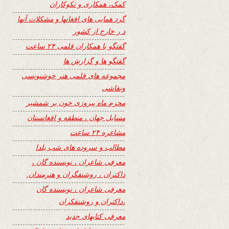
کمک، همکاری و نکوکاران
گرد همایی های افغانها و مشکلات آنها
د ر خارج از کشور
گفتگو با همکاران قلمی ۲۴ ساعت
گفتگو ها و گزارش ها
مجموعه های قلمی هنر خوشنویسی
ونقاشی
محرم ماه پیروزی خون بر شمشیر
مسایل جهان ، منطقه و افغانستان
مشاعره ۲۴ ساعت
مطالب و سروده های شب یلدا
معرفی شاعران ، نویسنده گان ،
داکتران ، روشنفگران و هنرمندان.
معرفی شاعران ، نویسنده گان
،داکتران و روشنفکران
معرفی کتابهای جدید