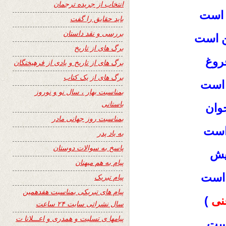
انتخاب از جریده ترجمان
 است
باید حقایق را گفت
بررسی و نقد داستان
ن است
برگ های از تاریخ
فروغ
برگ های از تاریخ و یادی از فرهیختگان
برگ های از یک کتاب
 است
بمناسبت بهار ، سال نو و نوروز
باستانی
جوان
بمناسبت روز جهانی مادر
ن است
به یاد پدر
پاسخ به سوالات دوستان
ویش
پیام به هم میهنان
 است
پیام تبریک
پیام های تبریکی بمناسبت هفدهمین
نی
)
سال نشراتی سایت ۲۴ ساعت
پیامها ی تسلیت و همدری و اعـــلانا ت
است