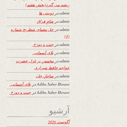
ریشه می گیرد(بخش هفتم)
admin
در
دوبیتی ها
admin
در
شامِ فراق
admin
در
حل معمای شطرنج شماره
(۶)
admin
در
جنت و دوزخ
admin
در
بلای آسمانی
admin
در
مخمس بر غزل حضرت
خواجه حافظ شیرازی
admin
در
ساحلِ جان
Adiba Saber Herawi
در
بلای آسمانی
Adiba Saber Herawi
در
جنت و دوزخ
آرشیو
آگوست 2026