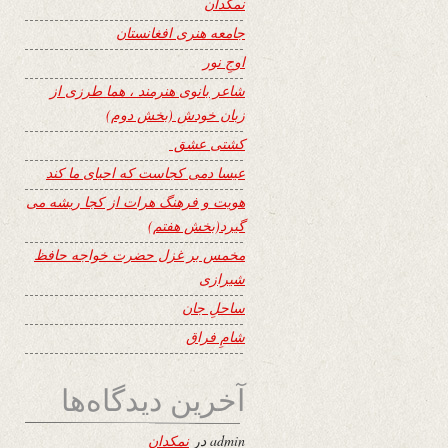
نمکدان
جامعه هنری افغانستان
اوجِ نور
شاعر بانوی هنرمند ، هما طرزی از
زبان خودش (بخش دوم)
کشتی عشق
عیسا دمی کجاست که احیای ما کند
هویت و فرهنگ هرات از کجا ریشه می
گیرد(بخش هفتم)
مخمس بر غزل حضرت خواجه حافظ
شیرازی
ساحلِ جان
شامِ فراق
آخرین دیدگاه‌ها
admin
در
نمکدان