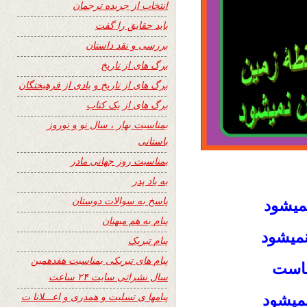
انتخاب از جریده ترجمان
باید حقایق را گفت
بررسی و نقد داستان
برگ های از تاریخ
برگ های از تاریخ و یادی از فرهیختگان
برگ های از یک کتاب
بمناسبت بهار ، سال نو و نوروز
باستانی
بمناسبت روز جهانی مادر
به یاد پدر
پاسخ به سوالات دوستان
نمیشود
پیام به هم میهنان
نمیشود
پیام تبریک
پیام های تبریکی بمناسبت هفدهمین
هـاست
سال نشراتی سایت ۲۴ ساعت
پیامها ی تسلیت و همدری و اعـــلانا ت
نمیشود