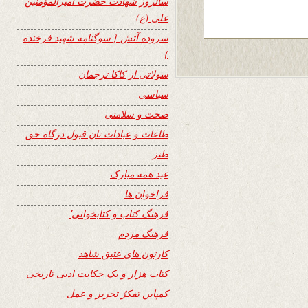
سالروز شهادت حضرت امیرالمؤمنین
علی (ع)
سروده آتش { سوگنامه شهید فرخنده
}
سولاتی از کاکا ترجمان
سیاسی
صحت و سلامتی
طاعات و عبادات تان قبول درگاه حق
طنز
عید همه مبارک
فراخوان ها
فرهنگ کتاب و کتابخوانی٬
فرهنگ مردم
کارتون های عتیق شاهد
کتاب هزار و یک حکایت ادبی تاریخی
کمپاین تفکرُ تحریر و عمل