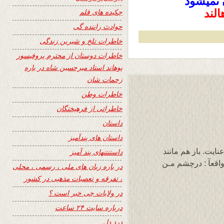
 نمیشود
چکیده های قلم
حوادث راننده گی
خاطرات تلخ و شیرین زندگی
خاطرات دوستان از محترم پروفیسور
پوهاند استاد میرحسین شاه در باره
زحمات شان
خاطرات وطن
خاطراتی از فرهیختگان
داستان
داستان های پندآمیز
ایت. باز هم مانند
داستنتنهای پند آمیز
اقعآ : درچشم مـن
در باره زبان های ملی ، رسمی ، محلی
، تفرقه و تعصبات مذهبی در کشور
در ولایات چی خبر است ؟
درباره سایت ۲۴ ساعت
درد دل