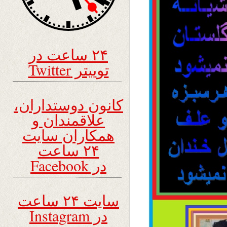
۲۴ ساعت در
توییتر Twitter
کانون دوستداران،
علاقمندان و
همکاران سایت
۲۴ ساعت
در Facebook
سایت ۲۴ ساعت
در Instagram