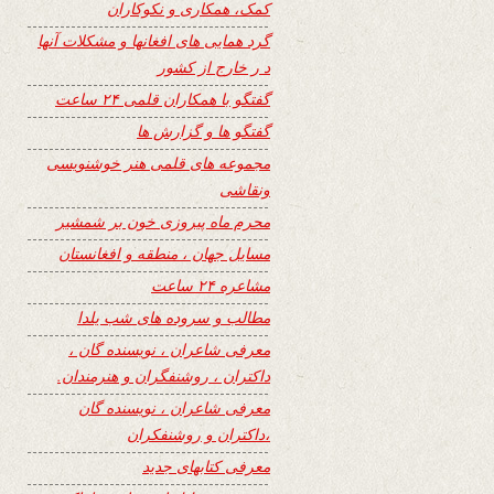
کمک، همکاری و نکوکاران
گرد همایی های افغانها و مشکلات آنها
د ر خارج از کشور
گفتگو با همکاران قلمی ۲۴ ساعت
گفتگو ها و گزارش ها
مجموعه های قلمی هنر خوشنویسی
ونقاشی
محرم ماه پیروزی خون بر شمشیر
مسایل جهان ، منطقه و افغانستان
مشاعره ۲۴ ساعت
مطالب و سروده های شب یلدا
معرفی شاعران ، نویسنده گان ،
داکتران ، روشنفگران و هنرمندان.
معرفی شاعران ، نویسنده گان
،داکتران و روشنفکران
معرفی کتابهای جدید