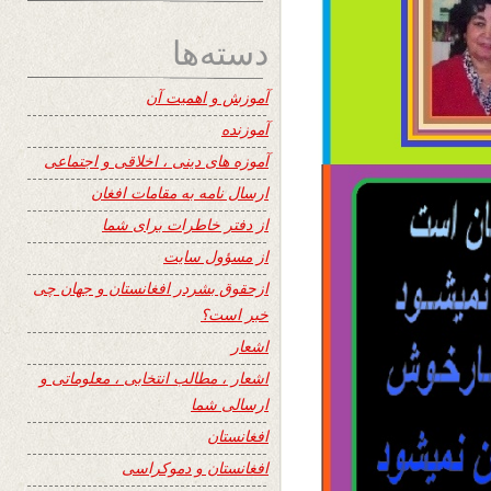
دسته‌ها
آموزش و اهمیت آن
آموزنده
آموزه های دینی ، اخلاقی و اجتماعی
ارسال نامه به مقامات افغان
از دفتر خاطرات برای شما
از مسؤول سایت
ازحقوق بشردر افغانستان و جهان چی
خبر است؟
اشعار
اشعار ، مطالب انتخابی ، معلوماتی و
ارسالی شما
افغانستان
افغانستان و دموکراسی