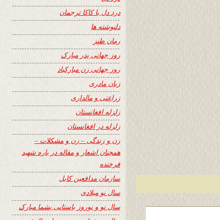
درد دل با کاکا ترجمان
دلنوشته ها
رمان طنز
روز جهانی پدر مبارک
روز جهانی زن مبارکباد
زبان مادری
زراعتی و مالداری
زلزله افغانستان
زلزله در افغانستان
زن و زندگی – زن و مشکلات –
همچنان اشعار و مقاله در باره شهید
فرخنده
سازمان مدافعین کابل
سال نو میلادی
سال نو و نوروز باستانی بشما مبارک