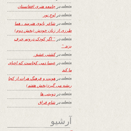
admin
در
جامعه هنری افغانستان
admin
در
اوجِ نور
admin
در
شاعر بانوی هنرمند ، هما
طرزی از زبان خودش (بخش دوم)
admin
در
” اگر کودک درونم حرف
بزند “
admin
در
کشتی عشق
admin
در
عیسا دمی کجاست که احیای
ما کند
admin
در
هویت و فرهنگ هرات از کجا
ریشه می گیرد(بخش هفتم)
admin
در
دوبیتی ها
admin
در
شامِ فراق
آرشیو