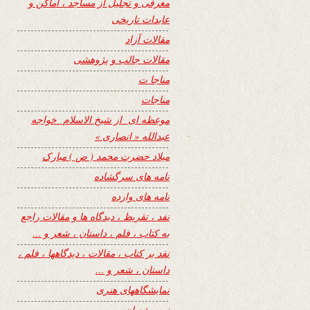
معرفی و تجلیل از مساجد ، اماکن و
عابدات تاریخی
مقالات آزاد
مقالات جالب و پژوهشی
مناجا ت
مناجات
موعظه ای از شیخ الاسلام خواجه
عبدالله « انصاری »
میلاد حضرت محمد ( ص ) مبارک
نامه های سرگشاده
نامه های وارده
نفد ، تقریظ ، دیدگاه ها و مقالات راجع
به کتاب ، فلم ، داستان ، شعر و …
نفد بر کتاب ، مقالات ، دیدگاهها ، فلم ،
داستان ، شعر و …
نمایشگاههای هنری
نیمه شعبان