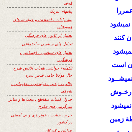
فوتی
مررا
پیامهای تبریکی
پیشنهادات ، انتقادات و خواسته های
 نمیشود
هموطنان
تجلیل از کانون های فرهنگی
 کنند
تحلیل های سیاسی – اجتماعی
نمیشود
تحلیل های سیاسی ، اجتماعی ،
فرهنگی.
ان است
تکملهء حواشی نفحات الانس شرح
حال مولانا جامی قدس سره
نمیشــود
جالب ، دیدنی ،خواندنی ، معلوماتی و
شوخی
ارخـوش
جدول کلمات متقاطع ، معما ها و سایر
 نمیشود
سرگرمی های فکری
جرم ، جنایت ، خونریزی و بی امنیتی
طۀ زمین
در کشور
جوانان و کودکان