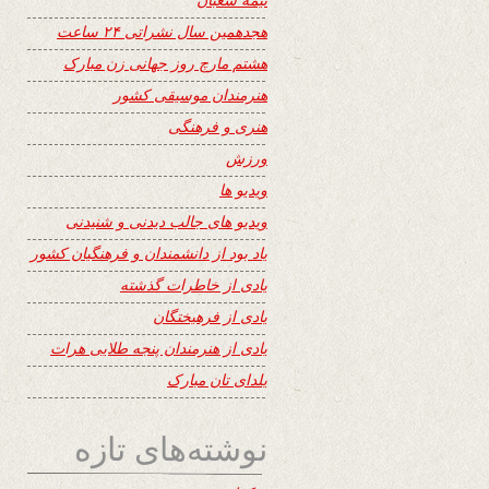
هجدهمین سال نشراتی ۲۴ ساعت
هشتم مارچ روز جهانی زن مبارک
هنرمندان موسیقی کشور
هنری و فرهنگی
ورزش
ویدیو ها
ویدیو های جالب دیدنی و شنیدنی
یاد بود از دانشمندان و فرهنگیان کشور
یادی از خاطرات گذشته
یادی از فرهیختگان
یادی از هنرمندان پنجه طلایی هرات
یلدای تان مبارک
نوشته‌های تازه