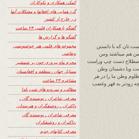
کمک، همکاری و نکوکاران
گرد همایی های افغانها و مشکلات آنها
د ر خارج از کشور
گفتگو با همکاران قلمی ۲۴ ساعت
گفتگو ها و گزارش ها
مجموعه های قلمی هنر خوشنویسی
ست تان که با دانستن
ونقاشی
ن هم میباشند ومن
ه اصطلاح دست چپ وراست
محرم ماه پیروزی خون بر شمشیر
ست وبا دشمنان وطن
مسایل جهان ، منطقه و افغانستان
لوم وطن ما را در هر
مشاعره ۲۴ ساعت
رچه زودتر به قهر وغضب
مطالب و سروده های شب یلدا
معرفی شاعران ، نویسنده گان ،
داکتران ، روشنفگران و هنرمندان.
معرفی شاعران ، نویسنده گان
،داکتران و روشنفکران
معرفی کتابهای جدید