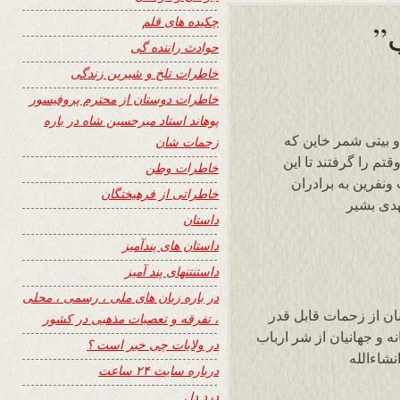
چکیده های قلم
حوادث راننده گی
خاطرات تلخ و شیرین زندگی
خاطرات دوستان از محترم پروفیسور
پوهاند استاد میرحسین شاه در باره
و بیتی شمر خاین که
زحمات شان
قتم را گرفتند تا این
خاطرات وطن
ونفرین به برادران
خاطراتی از فرهیختگان
دی بشیر
داستان
داستان های پندآمیز
داستنتنهای پند آمیز
در باره زبان های ملی ، رسمی ، محلی
ان از زحمات قابل قدر
، تفرقه و تعصبات مذهبی در کشور
ه و جهانیان از شر ارباب
در ولایات چی خبر است ؟
نشاءالله
درباره سایت ۲۴ ساعت
درد دل