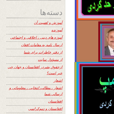
دسته‌ها
آموزش و اهمیت آن
آموزنده
آموزه های دینی ، اخلاقی و اجتماعی
ارسال نامه به مقامات افغان
از دفتر خاطرات برای شما
از مسؤول سایت
ازحقوق بشردر افغانستان و جهان چی
خبر است؟
اشعار
اشعار ، مطالب انتخابی ، معلوماتی و
ارسالی شما
افغانستان
افغانستان و دموکراسی