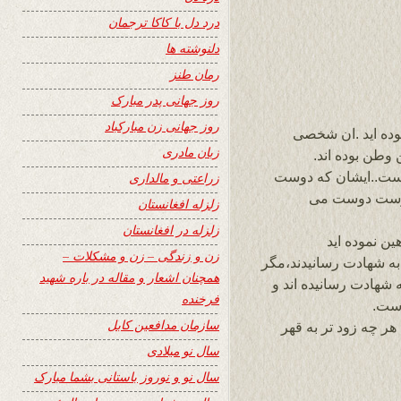
درد دل با کاکا ترجمان
دلنوشته ها
رمان طنز
روز جهانی پدر مبارک
روز جهانی زن مبارکباد
نموده اید .ان شخصی
زبان مادری
وطن بوده اند.
ست..ایشان که دوست
زراعتی و مالداری
دوست دوست می
زلزله افغانستان
زلزله در افغانستان
ین نموده اید
زن و زندگی – زن و مشکلات –
یدیان در واقعهء کربلا 72 تن را به شهادت رسانیدند،مگر
همچنان اشعار و مقاله در باره شهید
 شهادت رسانیده اند و
فرخنده
ست.
سازمان مدافعین کابل
هر چه زود تر به قهر
سال نو میلادی
سال نو و نوروز باستانی بشما مبارک