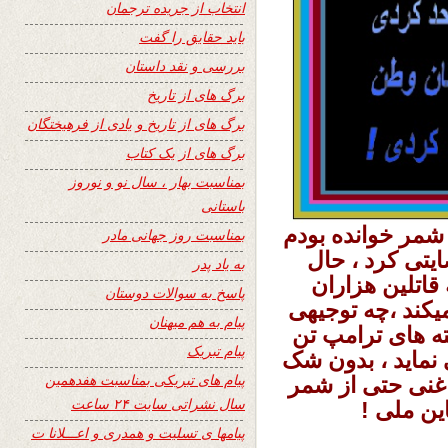
انتخاب از جریده ترجمان
باید حقایق را گفت
بررسی و نقد داستان
برگ های از تاریخ
برگ های از تاریخ و یادی از فرهیختگان
برگ های از یک کتاب
بمناسبت بهار ، سال نو و نوروز
باستانی
 شمر خوانده بودم
بمناسبت روز جهانی مادر
یتی کرد ، حال
به یاد پدر
اتلین هزاران
پاسخ به سوالات دوستان
یکند ،چه توجیهی
پیام به هم میهنان
ته های ترامپ تن
پیام تبریک
نماید ، بدون شک
پیام های تبریکی بمناسبت هفدهمین
غنی حتی از شمر
سال نشراتی سایت ۲۴ ساعت
ین ملی !
پیامها ی تسلیت و همدری و اعـــلانا ت