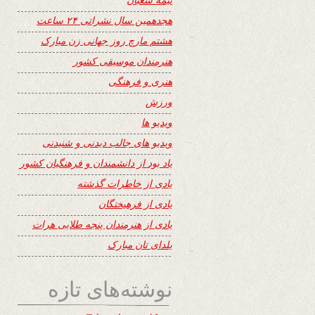
هجدهمین سال نشراتی ۲۴ ساعت
هشتم مارچ روز جهانی زن مبارک
هنرمندان موسیقی کشور
هنری و فرهنگی
ورزش
ویدیو ها
ویدیو های جالب دیدنی و شنیدنی
یاد بود از دانشمندان و فرهنگیان کشور
یادی از خاطرات گذشته
یادی از فرهیختگان
یادی از هنرمندان پنجه طلایی هرات
یلدای تان مبارک
نوشته‌های تازه