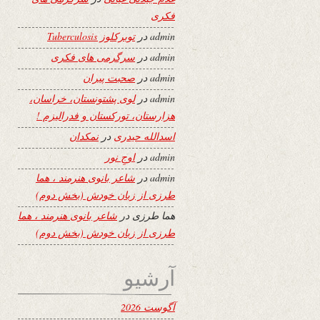
فکری
admin
در
توبرکلوز Tuberculosis
admin
در
سرگرمی های فکری
admin
در
صحبت پیران
admin
در
لوی پشتونستان، خراسان،
هزارستان، تورکستان و فدرالیزم !
اسدالله حیدری
در
نمکدان
admin
در
اوجِ نور
admin
در
شاعر بانوی هنرمند ، هما
طرزی از زبان خودش (بخش دوم)
هما طرزی
در
شاعر بانوی هنرمند ، هما
طرزی از زبان خودش (بخش دوم)
آرشیو
آگوست 2026