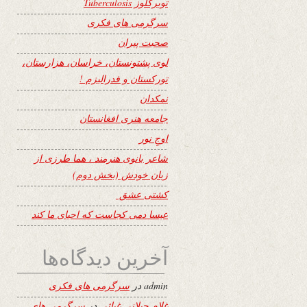
توبرکلوز Tuberculosis
سرگرمی های فکری
صحبت پیران
لوی پشتونستان، خراسان، هزارستان،
تورکستان و فدرالیزم !
نمکدان
جامعه هنری افغانستان
اوجِ نور
شاعر بانوی هنرمند ، هما طرزی از
زبان خودش (بخش دوم)
کشتی عشق
عیسا دمی کجاست که احیای ما کند
آخرین دیدگاه‌ها
admin
در
سرگرمی های فکری
غلام جیلانی غیاثی
در
سرگرمی های