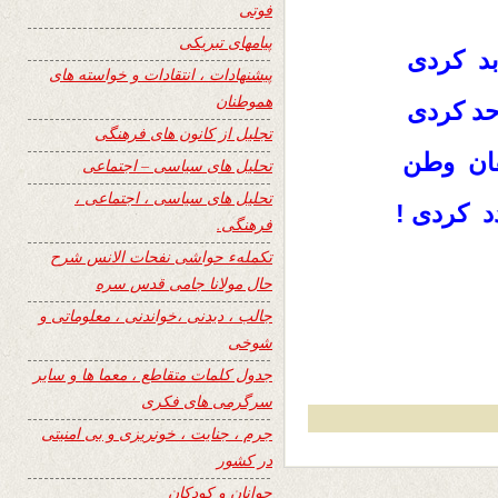
فوتی
پیامهای تبریکی
بد کردی
پیشنهادات ، انتقادات و خواسته های
هموطنان
حد کردی
تجلیل از کانون های فرهنگی
ان وطن
تحلیل های سیاسی – اجتماعی
تحلیل های سیاسی ، اجتماعی ،
 کردی !
فرهنگی.
تکملهء حواشی نفحات الانس شرح
حال مولانا جامی قدس سره
جالب ، دیدنی ،خواندنی ، معلوماتی و
شوخی
جدول کلمات متقاطع ، معما ها و سایر
سرگرمی های فکری
جرم ، جنایت ، خونریزی و بی امنیتی
در کشور
جوانان و کودکان