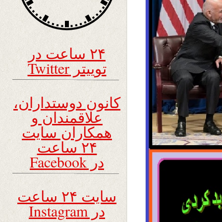
۲۴ ساعت در
توییتر Twitter
کانون دوستداران،
علاقمندان و
همکاران سایت
۲۴ ساعت
در Facebook
سایت ۲۴ ساعت
در Instagram