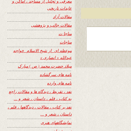
معرفی و تجلیل از مساجد ، اماکن و
عابدات تاریخی
مقالات آزاد
مقالات جالب و پژوهشی
مناجا ت
مناجات
موعظه ای از شیخ الاسلام خواجه
عبدالله « انصاری »
میلاد حضرت محمد ( ص ) مبارک
نامه های سرگشاده
نامه های وارده
نفد ، تقریظ ، دیدگاه ها و مقالات راجع
به کتاب ، فلم ، داستان ، شعر و …
نفد بر کتاب ، مقالات ، دیدگاهها ، فلم ،
داستان ، شعر و …
نمایشگاههای هنری
نیمه شعبان