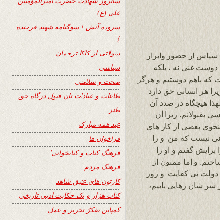
سالروز شهادت حضرت امیرالمؤمنین
علی (ع)
سروده آتش { سوگنامه شهید فرخنده
}
سولاتی از کاکا ترجمان
 سپاس از حضور وابراز
سیاسی
 دوست غنی نه ، بلکه
که باهم دوستیم و هرگز
صحت و سلامتی
را هر انسانی حق دارد
طاعات و عبادات تان قبول درگاه حق
 لهذا هیچگاه در صدد آن
طنز
سی بقبولانم. زیرا آن
عید همه مبارک
نحوی بعضی از کار های
نی نیست که من او را
فراخوان ها
رایش گفتم و او را
فرهنگ کتاب و کتابخوانی٬
تم. و اما ممنون از
فرهنگ مردم
و دولت بی کفایت او روز
کارتون های عتیق شاهد
ز شر شان رهایی یابیم،
کتاب هزار و یک حکایت ادبی تاریخی
کمپاین تفکرُ تحریر و عمل