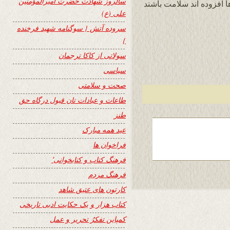
سالروز شهادت حضرت امیرالمؤمنین
 افزوده اند سلامت باشند
علی (ع)
سروده آتش { سوگنامه شهید فرخنده
}
سولاتی از کاکا ترجمان
سیاسی
صحت و سلامتی
طاعات و عبادات تان قبول درگاه حق
طنز
عید همه مبارک
فراخوان ها
فرهنگ کتاب و کتابخوانی٬
فرهنگ مردم
کارتون های عتیق شاهد
کتاب هزار و یک حکایت ادبی تاریخی
کمپاین تفکرُ تحریر و عمل