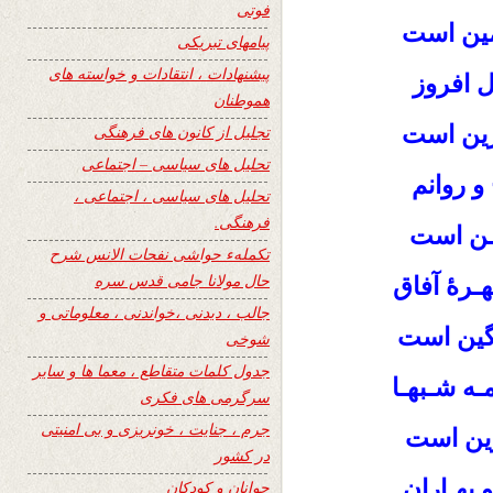
فوتی
مین است
پیامهای تبریکی
پیشنهادات ، انتقادات و خواسته های
ل افروز
هموطنان
رین است
تجلیل از کانون های فرهنگی
تحلیل های سیاسی – اجتماعی
و روانم
تحلیل های سیاسی ، اجتماعی ،
فرهنگی.
یـن است
تکملهء حواشی نفحات الانس شرح
حال مولانا جامی قدس سره
هـرۀ آفاق
جالب ، دیدنی ،خواندنی ، معلوماتی و
گین است
شوخی
جدول کلمات متقاطع ، معما ها و سایر
ه شـبهـا
سرگرمی های فکری
جرم ، جنایت ، خونریزی و بی امنیتی
رین است
در کشور
 بهـاران
جوانان و کودکان