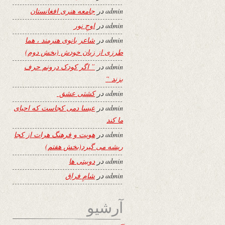
admin
در
جامعه هنری افغانستان
admin
در
اوجِ نور
admin
در
شاعر بانوی هنرمند ، هما
طرزی از زبان خودش (بخش دوم)
admin
در
” اگر کودک درونم حرف
بزند “
admin
در
کشتی عشق
admin
در
عیسا دمی کجاست که احیای
ما کند
admin
در
هویت و فرهنگ هرات از کجا
ریشه می گیرد(بخش هفتم)
admin
در
دوبیتی ها
admin
در
شامِ فراق
آرشیو