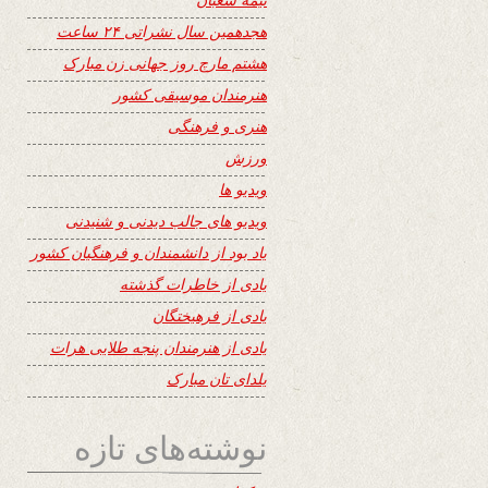
هجدهمین سال نشراتی ۲۴ ساعت
هشتم مارچ روز جهانی زن مبارک
هنرمندان موسیقی کشور
هنری و فرهنگی
ورزش
ویدیو ها
ویدیو های جالب دیدنی و شنیدنی
یاد بود از دانشمندان و فرهنگیان کشور
یادی از خاطرات گذشته
یادی از فرهیختگان
یادی از هنرمندان پنجه طلایی هرات
یلدای تان مبارک
نوشته‌های تازه