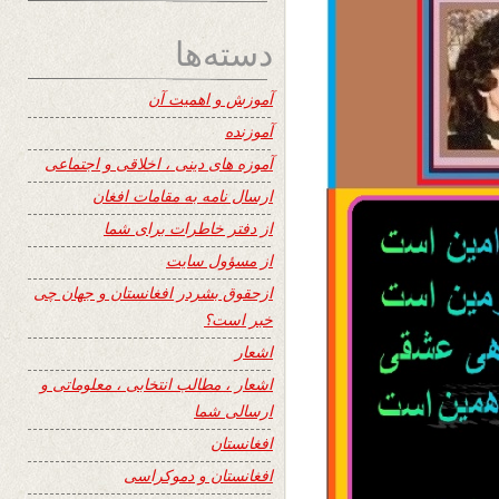
دسته‌ها
آموزش و اهمیت آن
آموزنده
آموزه های دینی ، اخلاقی و اجتماعی
ارسال نامه به مقامات افغان
از دفتر خاطرات برای شما
از مسؤول سایت
ازحقوق بشردر افغانستان و جهان چی
خبر است؟
اشعار
اشعار ، مطالب انتخابی ، معلوماتی و
ارسالی شما
افغانستان
افغانستان و دموکراسی