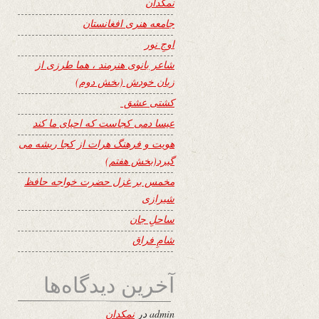
نمکدان
جامعه هنری افغانستان
اوجِ نور
شاعر بانوی هنرمند ، هما طرزی از
زبان خودش (بخش دوم)
کشتی عشق
عیسا دمی کجاست که احیای ما کند
هویت و فرهنگ هرات از کجا ریشه می
گیرد(بخش هفتم)
مخمس بر غزل حضرت خواجه حافظ
شیرازی
ساحلِ جان
شامِ فراق
آخرین دیدگاه‌ها
admin
در
نمکدان