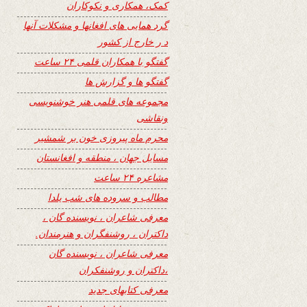
کمک، همکاری و نکوکاران
گرد همایی های افغانها و مشکلات آنها
د ر خارج از کشور
گفتگو با همکاران قلمی ۲۴ ساعت
گفتگو ها و گزارش ها
مجموعه های قلمی هنر خوشنویسی
ونقاشی
محرم ماه پیروزی خون بر شمشیر
مسایل جهان ، منطقه و افغانستان
مشاعره ۲۴ ساعت
مطالب و سروده های شب یلدا
معرفی شاعران ، نویسنده گان ،
داکتران ، روشنفگران و هنرمندان.
معرفی شاعران ، نویسنده گان
،داکتران و روشنفکران
معرفی کتابهای جدید