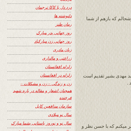
درد دل با کاکا ترجمان
دلنوشته ها
وشحالم که بازهم از شما
رمان طنز
روز جهانی پدر مبارک
روز جهانی زن مبارکباد
زبان مادری
زراعتی و مالداری
زلزله افغانستان
زلزله در افغانستان
د مهدی بشیر تقدیم است
 .
زن و زندگی – زن و مشکلات –
همچنان اشعار و مقاله در باره شهید
فرخنده
سازمان مدافعین کابل
سال نو میلادی
سال نو و نوروز باستانی بشما مبارک
 میکنم که با حسن نظر و