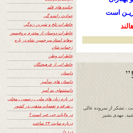
چکیده های قلم
یـن است
حوادث راننده گی
خاطرات تلخ و شیرین زندگی
خاطرات دوستان از محترم پروفیسور
پوهاند استاد میرحسین شاه در باره
زحمات شان
خاطرات وطن
خاطراتی از فرهیختگان
داستان
داستان های پندآمیز
داستنتنهای پند آمیز
در باره زبان های ملی ، رسمی ، محلی
، تفرقه و تعصبات مذهبی در کشور
یت ، تشکر از سروده عالی
در ولایات چی خبر است ؟
ید. مهدی بشیر
درباره سایت ۲۴ ساعت
درد دل