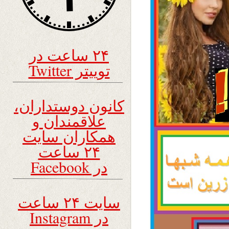
۲۴ ساعت در
توییتر Twitter
کانون دوستداران،
علاقمندان و
همکاران سایت
۲۴ ساعت
در Facebook
سایت ۲۴ ساعت
در Instagram