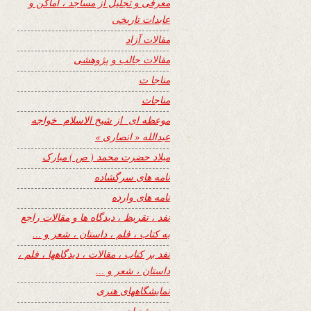
معرفی و تجلیل از مساجد ، اماکن و
عابدات تاریخی
مقالات آزاد
مقالات جالب و پژوهشی
مناجا ت
مناجات
موعظه ای از شیخ الاسلام خواجه
عبدالله « انصاری »
میلاد حضرت محمد ( ص ) مبارک
نامه های سرگشاده
نامه های وارده
نفد ، تقریظ ، دیدگاه ها و مقالات راجع
به کتاب ، فلم ، داستان ، شعر و …
نفد بر کتاب ، مقالات ، دیدگاهها ، فلم ،
داستان ، شعر و …
نمایشگاههای هنری
نیمه شعبان