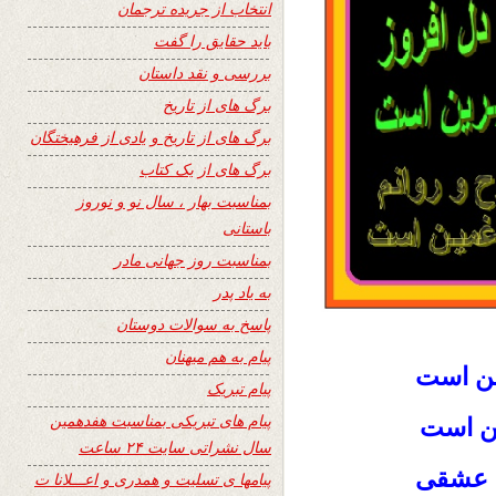
انتخاب از جریده ترجمان
باید حقایق را گفت
بررسی و نقد داستان
برگ های از تاریخ
برگ های از تاریخ و یادی از فرهیختگان
برگ های از یک کتاب
بمناسبت بهار ، سال نو و نوروز
باستانی
بمناسبت روز جهانی مادر
به یاد پدر
پاسخ به سوالات دوستان
پیام به هم میهنان
مین است
پیام تبریک
پیام های تبریکی بمناسبت هفدهمین
ین است
سال نشراتی سایت ۲۴ ساعت
ی عشقی
پیامها ی تسلیت و همدری و اعـــلانا ت