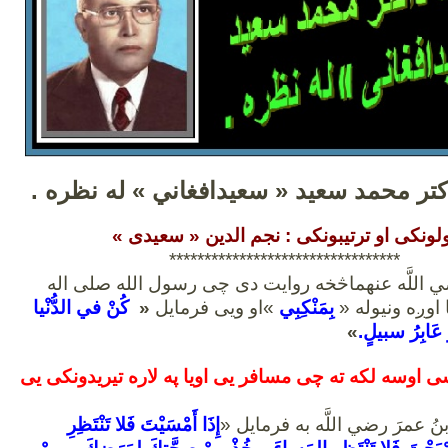
تر محمد سعيد « سعيدافغاني » له نظره .
لونکی او ترتیبونکی : نجم الدین « سعیدی »
***
******************************
ي اللَّه عنهماڅخه روایت دی چی رسول الله صلی اله
اوږه ونیوله «
بِمَنْكِبِي
»او ویی فرمایل
«
كُنْ في الدُّنْيا
 عَابِرُ سبيلٍ.
»
سی اوسه لکه ته چی مسافر یی اویا په لاره تیریدونکی یی
 عمرَ رضي اللَّه به فرمایل «
إِذَا أَمْسَيْتَ فَلا تَنْتَظِرِ