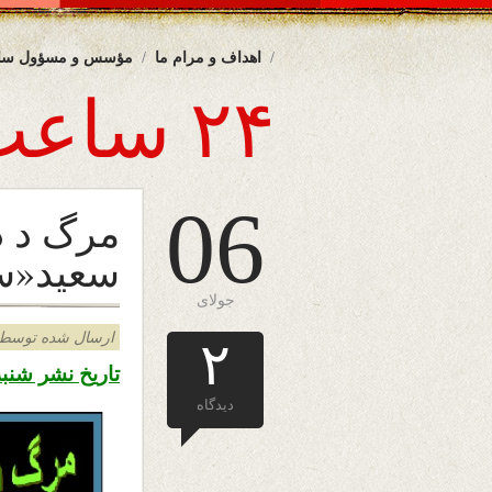
اهداف و مرام ما
مؤسس و مسؤول سا
۲۴ ساعت
06
مرگ د د
سعيد«سع
جولای
ارسال شده توسط admin د
۲
تاریخ نشر شنبه ۱۵ سرطان ۱۳۹۸ – ششم جولای ۰۱۹
دیدگاه