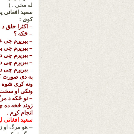
له مخی . )
سعید افغانی پ
کوی :
– اکثرا خلق د 
– ځکه ؟
– بيريږم چی خ
– بيريږم چی ب
– بيريږم چی د
– بيريږم چی د
– بيريږم چی د
په دی صورت کی
ونه کړی شوه . 
ونکی او سخت 
– نو ځکه د مر
ژوند څخه ده چ
انجام کړم .
سعید افغانی ل
– هو مرگ او ژو