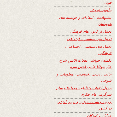
فوتی
پیامهای تبریکی
پیشنهادات ، انتقادات و خواسته های
هموطنان
تجلیل از کانون های فرهنگی
تحلیل های سیاسی – اجتماعی
تحلیل های سیاسی ، اجتماعی ،
فرهنگی.
تکملهء حواشی نفحات الانس شرح
حال مولانا جامی قدس سره
جالب ، دیدنی ،خواندنی ، معلوماتی و
شوخی
جدول کلمات متقاطع ، معما ها و سایر
سرگرمی های فکری
جرم ، جنایت ، خونریزی و بی امنیتی
در کشور
جوانان و کودکان