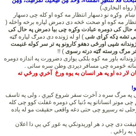
صْبَحْتَ فَلا تَنْتَظِرِ المَساءَ، وخُذْ مِنْ صِحَّتِكَ لمَرَضِكَ، ومِنْ
 رواه البخاري.)
ښام وکړه نو دسهار انتظار مه کوه او کله چی دسهار
تظار مه کوه او صحت څخه دی دمرض لپاره برخه واخله (
 حال کی دومره عبادت وکړه چی بیا دمرض په حال کی
لی تشه ډکه کړای شی
) او له ژونده دی دمرګ لپاره ګټه
وندانه شپی اورځی دهغو کارونو په تر سر کوله غنیمت
ر مرګ ورسته ګټه درته رسوی
) !!
ژوندانه باور مه کوه بلکی یوازی دضرورت په اندازه دومره
اته څومره چی مسافر دپردی وطن سره ساتی .
 لار ده او په هر انسان به يوه ورځ آخري ورځي ته
!
ی په مرگ سره د آخرت سفر شروع کېږي ، ولی په تاسف
 چی مونږ انسانانو په دُنيا کي دومره غفلت کوو چی کله
حلی ته رسیږو چی حتی دغه واقعی حقیقت مو له یاده
ت دی چي د هر اورېدونکي په غوږ کي يې دا اعلان
ه راځي .