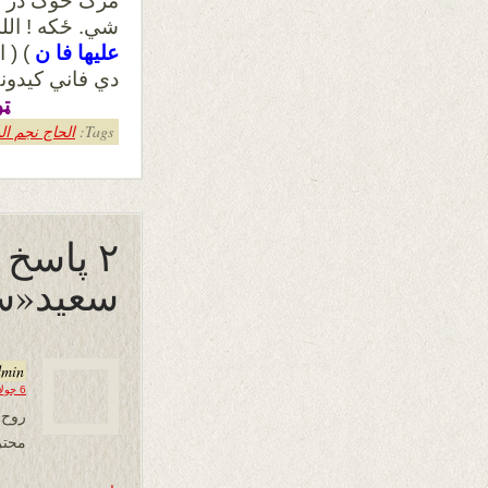
مرگ څوک در څ
شي. ځکه ! الل
عليها فا ن
دي فاني کيدونک
ټو
Tags:
الحاج نجم ا
۲ پاسخ
سعيد«سع
dmin
6 جولای 2019 در 12:49
روح 
محتر