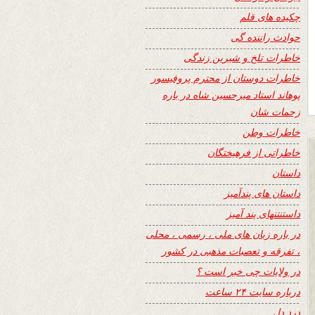
چکیده های قلم
حوادث راننده گی
خاطرات تلخ و شیرین زندگی
خاطرات دوستان از محترم پروفیسور
پوهاند استاد میرحسین شاه در باره
زحمات شان
خاطرات وطن
خاطراتی از فرهیختگان
داستان
داستان های پندآمیز
داستنتنهای پند آمیز
در باره زبان های ملی ، رسمی ، محلی
، تفرقه و تعصبات مذهبی در کشور
در ولایات چی خبر است ؟
درباره سایت ۲۴ ساعت
درد دل