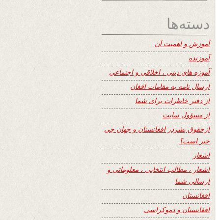
دسته‌ها
آموزش و اهمیت آن
آموزنده
آموزه های دینی ، اخلاقی و اجتماعی
ارسال نامه به مقامات افغان
از دفتر خاطرات برای شما
از مسؤول سایت
ازحقوق بشردر افغانستان و جهان چی
خبر است؟
اشعار
اشعار ، مطالب انتخابی ، معلوماتی و
ارسالی شما
افغانستان
افغانستان و دموکراسی