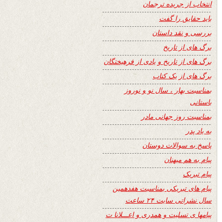
انتخاب از جریده ترجمان
باید حقایق را گفت
بررسی و نقد داستان
برگ های از تاریخ
برگ های از تاریخ و یادی از فرهیختگان
برگ های از یک کتاب
بمناسبت بهار ، سال نو و نوروز
باستانی
بمناسبت روز جهانی مادر
به یاد پدر
پاسخ به سوالات دوستان
پیام به هم میهنان
پیام تبریک
پیام های تبریکی بمناسبت هفدهمین
سال نشراتی سایت ۲۴ ساعت
پیامها ی تسلیت و همدری و اعـــلانا ت