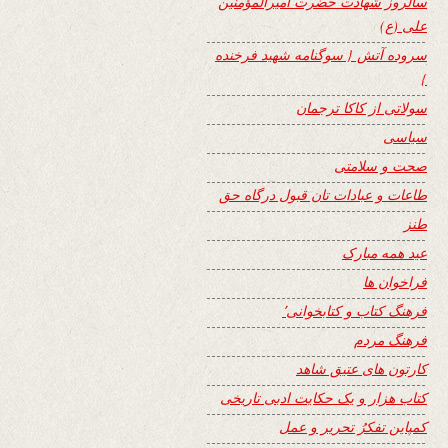
سالروز شهادت حضرت امیرالمؤمنین
علی (ع)
سروده آتش { سوگنامه شهید فرخنده
}
سولاتی از کاکا ترجمان
سیاسی
صحت و سلامتی
طاعات و عبادات تان قبول درگاه حق
طنز
عید همه مبارک
فراخوان ها
فرهنگ کتاب و کتابخوانی٬
فرهنگ مردم
کارتون های عتیق شاهد
کتاب هزار و یک حکایت ادبی تاریخی
کمپاین تفکرُ تحریر و عمل