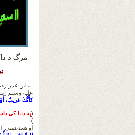
مرگ د داک
ټو
له ابن عمر رض
علیه وسلم زما 
كأَنَّكَ غريبٌ، أَوْ
(
په دنیا کی دا
)
او همدغسی ابنُ