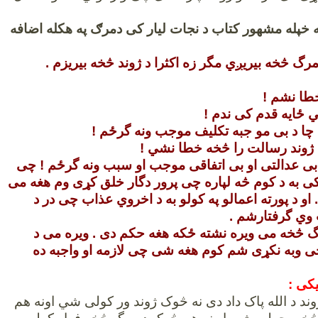
ه خپله مشهور کتاب د نجات ليار کی دمرګ په هکله اضافه
مرگ څخه بيريږي مگر زه اکثرا د ژوند څخه بيريزم .
طا نشم !
ي ځايه قدم کی ندم !
 چا د بی مو جبه تکليف موجب ونه گرځم !
 ژوند رسالت را څخه خطا نشي !
بی عدالتی او بی اتفاقی موجب او سبب ونه گرځم ! چی
 به د کوم څه لپاره چی پرور دگار خلق کړی وم هغه می
او د پورته اعمالو په کولو به د اخروي عذاب چی در د
وي گرفتارشم .
گ څخه می ويره نشته ځکه هغه حکم دی . ويره می د
ی وبه نکړی شم کوم هغه شی چی لازمه او واجبه ده
یکی :
ند د الله پاک داد دی نه څوک ژوند ور کولی شي اونه هم