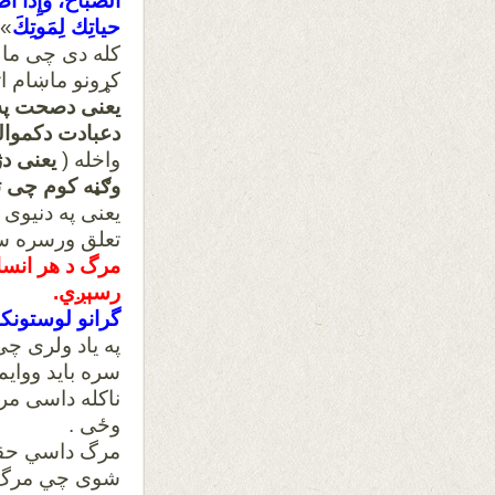
الصَّباحَ، وإِذَا أَ
حياتِك لِمَوتِكَ
»(
کله دی چی ما 
کړونو ماښام ا
یعنی دصحت په
دعبادت دکموا
واخله (
یعنی دژ
وګڼه کوم چی ت
یعنی په دنیوی 
تعلق ورسره س
مرگ د هر انسان
رسېږي.
گرانو لوستونکو
په یاد ولری چ
سره باید ووایم
ناکله داسی مر
وځی .
مرگ داسي حقيق
شوی چي مرگ ب