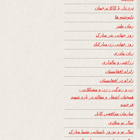
درد دل با کاکا ترجمان
دلنوشته ها
رمان طنز
روز جهانی پدر مبارک
روز جهانی زن مبارکباد
زبان مادری
زراعتی و مالداری
زلزله افغانستان
زلزله در افغانستان
زن و زندگی – زن و مشکلات –
همچنان اشعار و مقاله در باره شهید
فرخنده
سازمان مدافعین کابل
سال نو میلادی
سال نو و نوروز باستانی بشما مبارک