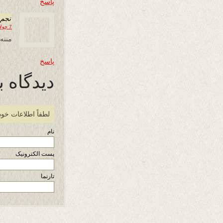
پاسخ
نجم 
7 جولای 2019 در 08:23
مننه
پاسخ
دیدگاه ب
لطفاً اطلاعات خود
نام
پست الکترونیک
تارنما