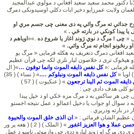
نا دکتور محمد سعيد سعيد افغاني د مولوي عبدالمجيد
مان ولايت عمرزايو دخير ابات دکلي اوسیدونکی دمرګ
ح جدائي ته مرگ وائي په دی معنی چی جسم مري او
يا پيدا کونکي در بارته ځي .
»
ي «
چی ! مرگ د نوي ژوند اغاز يا شروع ده
.»«
اوياهم د
 او رنځونو انجام ته مرگ وائي.
»
د افغانی دمرګ دتعریف په هکله فرمایی « مرگ يو
او هيڅوک تری د خلاصون ليار نلري لکه چی قرآن عظیم
ه فرمایی :«
کل نفس ذايقه الموت وانما توفون …
»( ال
کل نفس ذايقه الموت ونبلوکم ….
» ( نساء ) ( 35)
ايقه الموت ثم الينا ترجعون
» ( عنکبوت ) ( 57 )
اتو کلی هدف دادی چی :
 چی هر ساکښ به د مرگ مزه څکي او د خپل پيدا
ه د سوال او جواب يا دخپل اعمالو د عمل نتيجه اخستو
ار در بارته ودريږي .
عظیم الشان فرمائي : «
ان الذی خلق الموت والحيوة
حسن عملا و هوا العزيز اغفور
» ( الملک ) ( 2 ) ( هغه پر ور
کړی دی مرگ او ژوند لپاره ددی چی وازموئي تاسو د عمل