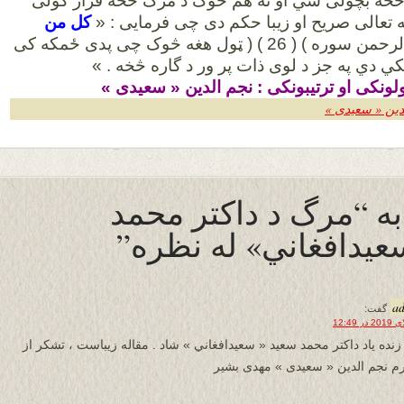
خه بچولی شي او نه هم څوک د مرگ څخه فرار کولی
ه تعالی صریح او زیبا حکم دی چی فرمایی : «
کل من
) ( الرحمن سوره ) ( 26 ) ( ټول هغه څوک چی پدی ځمکه کی
ي دي په جز د لوی ذات پر ور د گاره څخه . »
لونکی او ترتیبونکی : نجم الدین « سعیدی »
لدین « سعیدی »
 به “مرگ د داکتر محمد
يدافغاني» له نظره”
a
گفت:
زنده یاد داکتر محمد سعيد « سعيدافغاني » شاد . مقاله زیباست ، تشکر از
م نجم الدین « سعیدی » مهدی بشیر