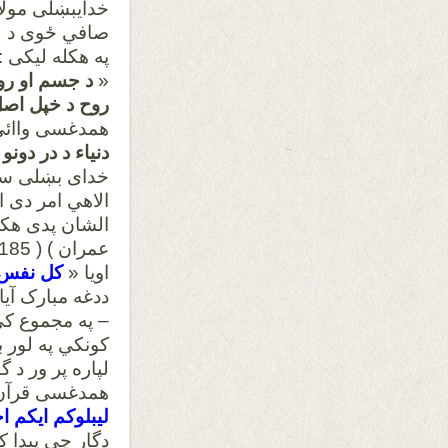
خدايبښلی مولا
صافي ځوی د لغ
په هکله لیکی :
«
د جسم او رو
روح د خپل اصل 
همدغسی واائ
دنياء د در دونو
خدای بښلی سعی
الاهي امر دی 
الشان پدی هکل
عمران ) ( 185) اویا «
اویا «
کل نفس ذ
ددغه مبارک آی
– په مجموع کی
کونکي په لور ب
لپاره پر ور د گ
همدغسی قرآن 
ليبلوکم ايکم ا
دگار چی پيدا 