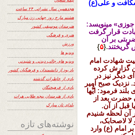
کافت و علی(ع)
هجدهمین سال نشراتی ۲۴ ساعت
هشتم مارچ روز جهانی زن مبارک
جوزی» مینویسد:
هنرمندان موسیقی کشور
ادت قرار گرفت
هنری و فرهنگی
ضربتی بر آن
ورزش
 گریختند
.{
۵
}
ویدیو ها
فیت شهادت امام
ویدیو های جالب دیدنی و شنیدنی
ن گزارش کرده
یاد بود از دانشمندان و فرهنگیان کشور
 دیگر نیز در
یادی از خاطرات گذشته
. نزدیک صبح امیر
یادی از فرهیختگان
ند فرمود: ایُّها
یادی از هنرمندان پنجه طلایی هرات
آن حضرت بعد از
 قبل از آن.
یلدای تان مبارک
ر آن لحظه شنیدم
لا لاصحابک،
نوشته‌های تازه
 امام (ع) وارد