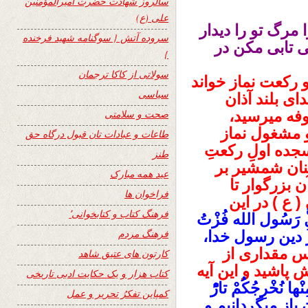
سالروز شهادت حضرت امیرالمؤمنین
علی (ع)
 مرگ تو را دیدار
سروده آتش { سوگنامه شهید فرخنده
ی تابی مکن در
}
سولاتی از کاکا ترجمان
رکعت نماز خواند
سیاسی
ای بلند آذان
فه میرسید،
صحت و سلامتی
و مشغول نماز
طاعات و عبادات تان قبول درگاه حق
جده اولِ رکعتِ
طنز
چنان شمشیر بر
عید همه مبارک
بزرگوار تا
فراخوان ها
ع ) در این
فرهنگ کتاب و کتابخوانی٬
َِْ رَسُول الله فُزْتُ
فرهنگ مردم
 بر دین رسول خدا،
 مقداری از
کارتون های عتیق شاهد
اشید و این آیه
کتاب هزار و یک حکایت ادبی تاریخی
ْها نُخْرِجُکُمْ تارًَْ
کمپاین تفکرُ تحریر و عمل
 باز میگردانیم و