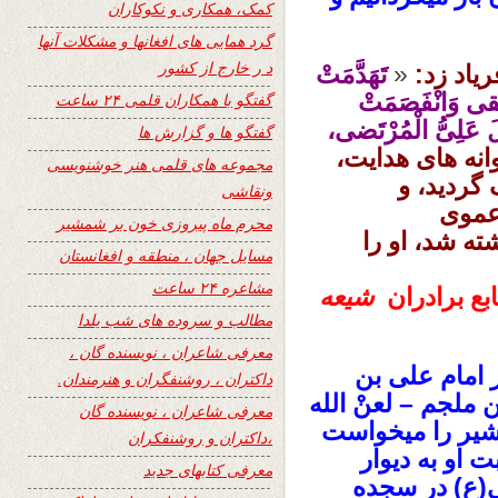
کمک، همکاری و نکوکاران
گرد همایی های افغانها و مشکلات آنها
د ر خارج از کشور
یاد زد:
«
تَهَدَّمَتْ
ُقی وَانْفَصَمَتْ
گفتگو با همکاران قلمی ۲۴ ساعت
لَ عَلِیُّ الْمُرْتَضی،
گفتگو ها و گزارش ها
نه‏ های هدایت،
مجموعه های قلمی هنر خوشنویسی
 گردید، و
ونقاشی
عموی
محرم ماه پیروزی خون بر شمشیر
 شد، او را
مسایل جهان ، منطقه و افغانستان
مشاعره ۲۴ ساعت
ابع برادران
شیعه
مطالب و سروده های شب یلدا
معرفی شاعران ، نویسنده گان ،
 امام علی بن
داکتران ، روشنفگران و هنرمندان.
ملجم – لعنْ الله
معرفی شاعران ، نویسنده گان
یر را میخواست
،داکتران و روشنفکران
او به دیوار
معرفی کتابهای جدید
ی(ع) در سجده