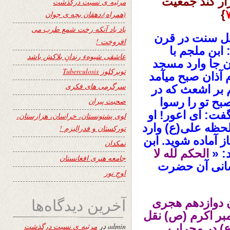
رار کند جمعیت
مرثیه ی نسبت درگذشت
}
(همراه)،دهقان بچه ی جوان
یاد باد آنکه رخت شمع طرب می
هل سنت در قرن
افروخت !
ابن ملجم با
عاشقی شیوهء رندانِ بلاکش باشد
ن جا وارد مسجد
توبرکلوز Tuberculosis
آذان صبح میآمد
سرگرمی های فکری
م بر اشعث که در
بح تو را رسوا
صحبت پیران
فت: ای اعور! او
لوی پشتونستان، خراسان، هزارستان،
 لحظه علی(ع) وارد
تورکستان و فدرالیزم !
ز آماده شوید. ابن
نمکدان
د: «
الحکم لله لا
جامعه هنری افغانستان
شانی آن حضرت
اوجِ نور
آخرین دیدگاه‌ها
ن دوازدهم هجری
امبر اکرم (ص) نقل
admin
در
مرثیه ی نسبت درگذشت
ع) در محراب