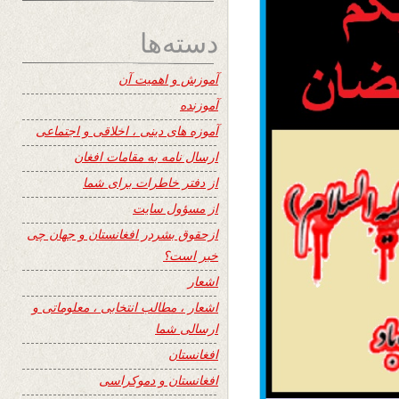
دسته‌ها
آموزش و اهمیت آن
آموزنده
آموزه های دینی ، اخلاقی و اجتماعی
ارسال نامه به مقامات افغان
از دفتر خاطرات برای شما
از مسؤول سایت
ازحقوق بشردر افغانستان و جهان چی
خبر است؟
اشعار
اشعار ، مطالب انتخابی ، معلوماتی و
ارسالی شما
افغانستان
افغانستان و دموکراسی