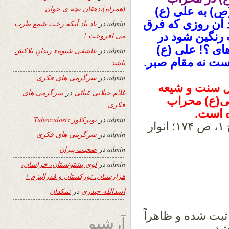
(همراه)،دهقان بچه ی جوان
ص) به علی (ع)
د آن روزی که فرق
admin
در
یاد باد آنکه رخت شمع طرب
رنگین شود در
می افروخت !
ای ؟! علی (ع)
admin
در
عاشقی شیوهء رندانِ بلاکش
است نه مقام صبر.
باشد
admin
در
سرگرمی های فکری
هل سنت و شیعه
غلام جیلانی غیاثی
در
سرگرمی های
لی(ع) محراب
فکری
ه است.
admin
در
توبرکلوز Tuberculosis
].فروغ ولایت، ص ۶۹۷؛ منتهی الاَّمال، ج ۱، ص ۱۷۴؛ انوار
admin
در
سرگرمی های فکری
admin
در
صحبت پیران
admin
در
لوی پشتونستان، خراسان،
هزارستان، تورکستان و فدرالیزم !
اسدالله حیدری
در
نمکدان
بت شده و ظاهراً
آرشیو
شد.