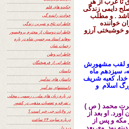
 تا غرب از هر
چکیده های قلم
 صلح دایمی زندگی
باشد . و مطلب
حوادث راننده گی
ان خواننده
خاطرات تلخ و شیرین زندگی
و خوشبختی آرزو
خاطرات دوستان از محترم پروفیسور
پوهاند استاد میرحسین شاه در باره
زحمات شان
خاطرات وطن
خاطراتی از فرهیختگان
 و لقب مشهورش
ه، سیزدهم ماه
داستان
خدا، کعبه شریف
داستان های پندآمیز
زرگ اسلام و
داستنتنهای پند آمیز
در باره زبان های ملی ، رسمی ، محلی
، تفرقه و تعصبات مذهبی در کشور
حضرت محمد ( ص )
در ولایات چی خبر است ؟
آورد. او بعد از
 مکه و پس از
درباره سایت ۲۴ ساعت
ینه بود. وی بعد
درد دل