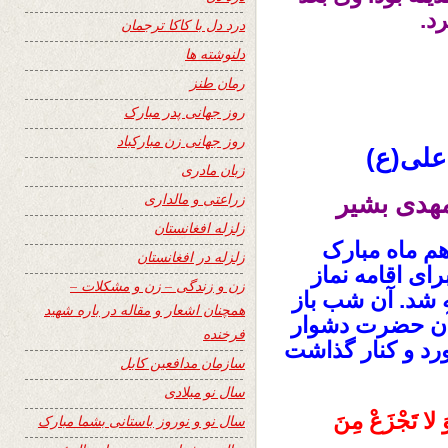
د.
درد دل با کاکا ترجمان
دلنوشته ها
رمان طنز
روز جهانی پدر مبارک
روز جهانی زن مبارکباد
لی(ع)
زبان مادری
زراعتی و مالداری
مهدی بشیر
زلزله افغانستان
م ماه مبارک
زلزله در افغانستان
ی اقامه نماز
زن و زندگی – زن و مشکلات –
 شد. آن شب باز
همچنان اشعار و مقاله در باره شهید
ی آن حضرت دشوار
فرخنده
ورد و کنار گذاشت
سازمان مدافعین کابل
سال نو میلادی
 لا تَجْزَعْ مِنَ
سال نو و نوروز باستانی بشما مبارک