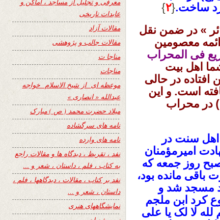
معرفی و تجلیل از مساجد ، اماکن و
رد ساخت.
{
۲
}
عابدات تاریخی
مقالات آزاد
ئر » در ضمن نقل
 ائمه معصومین
مقالات جالب و پژوهشی
ریع فی المحراب
مناجا ت
ما اهل بیت
مناجات
 افتاده در حالی
موعظه ای از شیخ الاسلام خواجه
ته است. و این
عبدالله « انصاری »
) در محراب
میلاد حضرت محمد ( ص ) مبارک
نامه های سرگشاده
 اهل سنت در
نامه های وارده
هادت امیرمؤمنان
نفد ، تقریظ ، دیدگاه ها و مقالات راجع
بح روز جمعه که
به کتاب ، فلم ، داستان ، شعر و …
 باقی مانده بود،
نفد بر کتاب ، مقالات ، دیدگاهها ، فلم ،
رد مسجد شد و
داستان ، شعر و …
 کرد ابن ‏ملجم
نمایشگاههای هنری
لله لا لک یا علی
نیمه شعبان