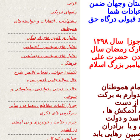
ستان وجهان ضمن
فوتی
بادات شما
پیامهای تبریکی
د قبولی درگاه حق
پیشنهادات ، انتقادات و خواسته های
هموطنان
تجلیل از کانون های فرهنگی
خواننده گان محترم ، امروز جمعه سوم جوزا سال ١٣٩۸
تحلیل های سیاسی – اجتماعی
ارک رمضان سال
تحلیل های سیاسی ، اجتماعی ،
وردن حضرت علی
فرهنگی.
مبر بزرگ اسلام
تکملهء حواشی نفحات الانس شرح
حال مولانا جامی قدس سره
مام هموطنان
جالب ، دیدنی ،خواندنی ، معلوماتی و
دوارم به برکت
شوخی
 از دست
جدول کلمات متقاطع ، معما ها و سایر
، آدمکش ها ،
سرگرمی های فکری
فاسد و دولت
جرم ، جنایت ، خونریزی و بی امنیتی
و یا برادران
در کشور
صبین رهایی یابد
جوانان و کودکان