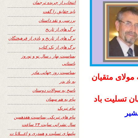
انتخاب از جریده ترجمان
باید حقایق را گفت
بررسی و نقد داستان
برگ های از تاریخ
برگ های از تاریخ و یادی از فرهیختگان
برگ های از یک کتاب
بمناسبت بهار ، سال نو و نوروز
باستانی
بمناسبت روز جهانی مادر
مولای متقیان
به یاد پدر
پاسخ به سوالات دوستان
ان تسلیت باد
پیام به هم میهنان
پیام تبریک
بشیر
پیام های تبریکی بمناسبت هفدهمین
سال نشراتی سایت ۲۴ ساعت
پیامها ی تسلیت و همدری و اعـــلانا ت