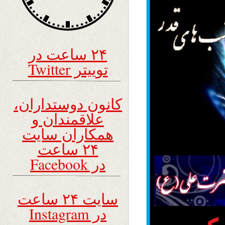
۲۴ ساعت در
توییتر Twitter
کانون دوستداران،
علاقمندان و
همکاران سایت
۲۴ ساعت
در Facebook
سایت ۲۴ ساعت
در Instagram