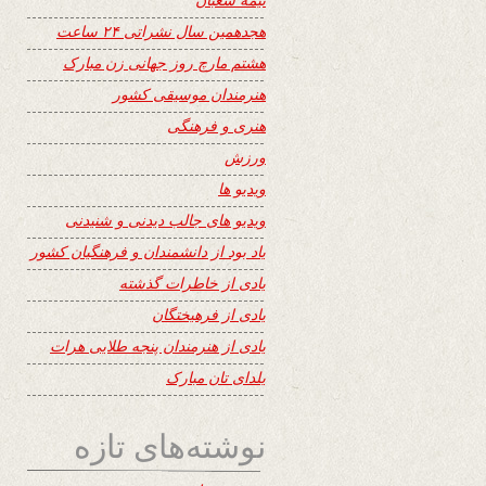
هجدهمین سال نشراتی ۲۴ ساعت
هشتم مارچ روز جهانی زن مبارک
هنرمندان موسیقی کشور
هنری و فرهنگی
ورزش
ویدیو ها
ویدیو های جالب دیدنی و شنیدنی
یاد بود از دانشمندان و فرهنگیان کشور
یادی از خاطرات گذشته
یادی از فرهیختگان
یادی از هنرمندان پنجه طلایی هرات
یلدای تان مبارک
نوشته‌های تازه