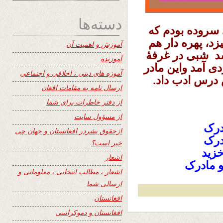
دسته‌ها
 سروده بودم که
زد، پهره دار هم
آموزش و اهمیت آن
د شبی در غرفهٔ
آموزنده
ی آمد واین مادر
آموزه های دینی ، اخلاقی و اجتماعی
 درس ادب داد.
ارسال نامه به مقامات افغان
از دفتر خاطرات برای شما
از مسؤول سایت
درک
ازحقوق بشردر افغانستان و جهان چی
درک
خبر است؟
خزید
اشعار
مادرک
اشعار ، مطالب انتخابی ، معلوماتی و
ارسالی شما
افغانستان
افغانستان و دموکراسی