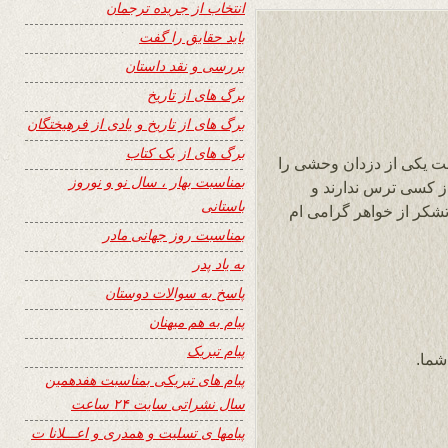
انتخاب از جریده ترجمان
باید حقایق را گفت
بررسی و نقد داستان
برگ های از تاریخ
برگ های از تاریخ و یادی از فرهیختگان
برگ های از یک کتاب
ت یکی از دزدان وحشی را
بمناسبت بهار ، سال نو و نوروز
از کسی ترس ندارند و
باستانی
تشکر از خواهر گرامی ام
بمناسبت روز جهانی مادر
به یاد پدر
پاسخ به سوالات دوستان
پیام به هم میهنان
پیام تبریک
شما.
پیام های تبریکی بمناسبت هفدهمین
سال نشراتی سایت ۲۴ ساعت
پیامها ی تسلیت و همدری و اعـــلانا ت