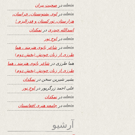
admin
در
صحبت پیران
admin
در
لوی پشتونستان، خراسان،
هزارستان، تورکستان و فدرالیزم !
اسدالله حیدری
در
نمکدان
admin
در
اوجِ نور
admin
در
شاعر بانوی هنرمند ، هما
طرزی از زبان خودش (بخش دوم)
هما طرزی
در
شاعر بانوی هنرمند ، هما
طرزی از زبان خودش (بخش دوم)
بشیر شیرین سخن
در
نمکدان
علی احمد زرگرپور
در
اوجِ نور
admin
در
نمکدان
admin
در
جامعه هنری افغانستان
آرشیو