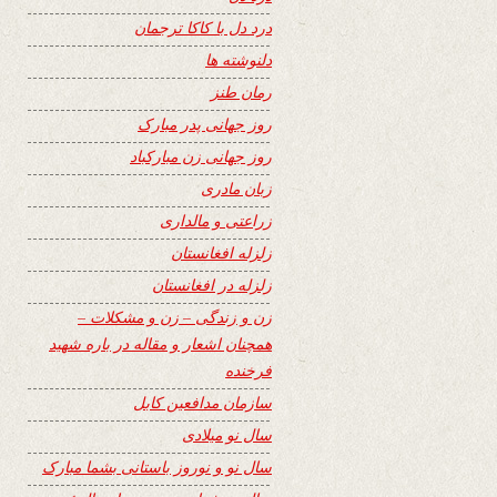
درد دل با کاکا ترجمان
دلنوشته ها
رمان طنز
روز جهانی پدر مبارک
روز جهانی زن مبارکباد
زبان مادری
زراعتی و مالداری
زلزله افغانستان
زلزله در افغانستان
زن و زندگی – زن و مشکلات –
همچنان اشعار و مقاله در باره شهید
فرخنده
سازمان مدافعین کابل
سال نو میلادی
سال نو و نوروز باستانی بشما مبارک