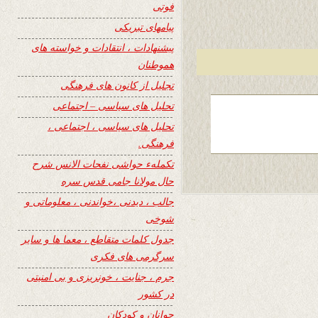
فوتی
پیامهای تبریکی
پیشنهادات ، انتقادات و خواسته های
هموطنان
تجلیل از کانون های فرهنگی
تحلیل های سیاسی – اجتماعی
تحلیل های سیاسی ، اجتماعی ،
فرهنگی.
تکملهء حواشی نفحات الانس شرح
حال مولانا جامی قدس سره
جالب ، دیدنی ،خواندنی ، معلوماتی و
شوخی
جدول کلمات متقاطع ، معما ها و سایر
سرگرمی های فکری
جرم ، جنایت ، خونریزی و بی امنیتی
در کشور
جوانان و کودکان