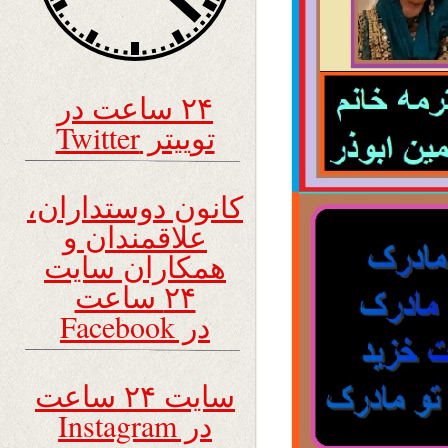
۲۴ ساعت در
توییتر Twitter
کانون دوستداران،
علاقمندان و
همکاران سایت
۲۴ ساعت
در Facebook
سایت ۲۴ ساعت
در Instagram