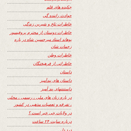
چکیده های قلم
حوادث راننده گی
خاطرات تلخ و شیرین زندگی
خاطرات دوستان از محترم پروفیسور
پوهاند استاد میرحسین شاه در باره
زحمات شان
خاطرات وطن
خاطراتی از فرهیختگان
داستان
داستان های پندآمیز
داستنتنهای پند آمیز
در باره زبان های ملی ، رسمی ، محلی
، تفرقه و تعصبات مذهبی در کشور
در ولایات چی خبر است ؟
درباره سایت ۲۴ ساعت
درد دل