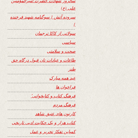
سالروز شهادت حضرت امیرالمؤمنین
علی (ع)
سروده آتش { سوگنامه شهید فرخنده
}
سولاتی از کاکا ترجمان
سیاسی
صحت و سلامتی
طاعات و عبادات تان قبول درگاه حق
طنز
عید همه مبارک
فراخوان ها
فرهنگ کتاب و کتابخوانی٬
فرهنگ مردم
کارتون های عتیق شاهد
کتاب هزار و یک حکایت ادبی تاریخی
کمپاین تفکرُ تحریر و عمل