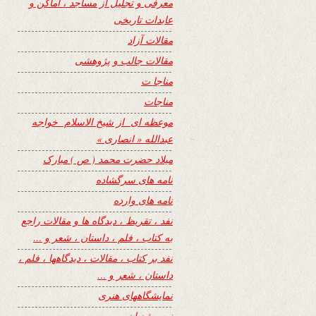
معرفی و تجلیل از مساجد ، اماکن و
عابدات تاریخی
مقالات آزاد
مقالات جالب و پژوهشی
مناجا ت
مناجات
موعظه ای از شیخ الاسلام خواجه
عبدالله « انصاری »
میلاد حضرت محمد ( ص ) مبارک
نامه های سرگشاده
نامه های وارده
نفد ، تقریظ ، دیدگاه ها و مقالات راجع
به کتاب ، فلم ، داستان ، شعر و …
نفد بر کتاب ، مقالات ، دیدگاهها ، فلم ،
داستان ، شعر و …
نمایشگاههای هنری
نیمه شعبان