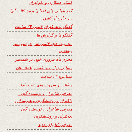
کمک، همکاری و نکوکاران
گرد همایی های افغانها و مشکلات آنها
د ر خارج از کشور
گفتگو با همکاران قلمی ۲۴ ساعت
گفتگو ها و گزارش ها
مجموعه های قلمی هنر خوشنویسی
ونقاشی
محرم ماه پیروزی خون بر شمشیر
مسایل جهان ، منطقه و افغانستان
مشاعره ۲۴ ساعت
مطالب و سروده های شب یلدا
معرفی شاعران ، نویسنده گان ،
داکتران ، روشنفگران و هنرمندان.
معرفی شاعران ، نویسنده گان
،داکتران و روشنفکران
معرفی کتابهای جدید