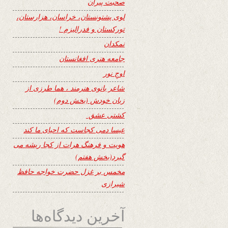
صحبت پیران
لوی پشتونستان، خراسان، هزارستان،
تورکستان و فدرالیزم !
نمکدان
جامعه هنری افغانستان
اوجِ نور
شاعر بانوی هنرمند ، هما طرزی از
زبان خودش (بخش دوم)
کشتی عشق
عیسا دمی کجاست که احیای ما کند
هویت و فرهنگ هرات از کجا ریشه می
گیرد(بخش هفتم)
مخمس بر غزل حضرت خواجه حافظ
شیرازی
آخرین دیدگاه‌ها