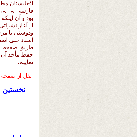
افغانستان مطال
فارسی بی بی س
بود و آن اینک
از آغاز نشرات
ودوستی با مرح
استاد علی اصغ
طریق صفحه بی
حفظ مأخذ آن 
نماییم:
نقل از صفحه 
نخستین ر