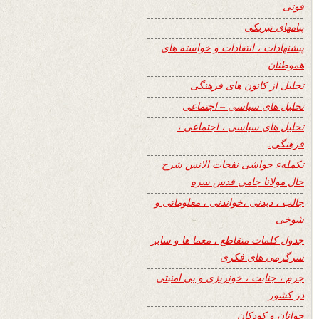
فوتی
پیامهای تبریکی
پیشنهادات ، انتقادات و خواسته های
هموطنان
تجلیل از کانون های فرهنگی
تحلیل های سیاسی – اجتماعی
تحلیل های سیاسی ، اجتماعی ،
فرهنگی.
تکملهء حواشی نفحات الانس شرح
حال مولانا جامی قدس سره
جالب ، دیدنی ،خواندنی ، معلوماتی و
شوخی
جدول کلمات متقاطع ، معما ها و سایر
سرگرمی های فکری
جرم ، جنایت ، خونریزی و بی امنیتی
در کشور
جوانان و کودکان