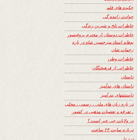
چکیده های قلم
حوادث راننده گی
خاطرات تلخ و شیرین زندگی
خاطرات دوستان از محترم پروفیسور
پوهاند استاد میرحسین شاه در باره
زحمات شان
خاطرات وطن
خاطراتی از فرهیختگان
داستان
داستان های پندآمیز
داستنتنهای پند آمیز
در باره زبان های ملی ، رسمی ، محلی
، تفرقه و تعصبات مذهبی در کشور
در ولایات چی خبر است ؟
درباره سایت ۲۴ ساعت
درد دل