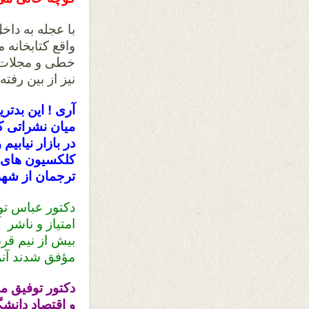
با عجله به دا
واقع کتابخانه 
خطی و مجلات و
نیز از بین رفت
آری ! این بدتری
میان نشراتی ک
در بازار نیابی
کلکسیون های هف
ترجمان از شهر
دکتور عباس تو
امتیاز و ناشر 
بیش از نیم قر
مؤفق شدند آنر
دکتور توفیق م
و اقتصاد دانش