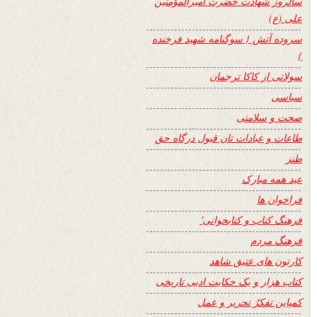
سالروز شهادت حضرت امیرالمؤمنین
علی (ع)
سروده آتش { سوگنامه شهید فرخنده
}
سولاتی از کاکا ترجمان
سیاسی
صحت و سلامتی
طاعات و عبادات تان قبول درگاه حق
طنز
عید همه مبارک
فراخوان ها
فرهنگ کتاب و کتابخوانی٬
فرهنگ مردم
کارتون های عتیق شاهد
کتاب هزار و یک حکایت ادبی تاریخی
کمپاین تفکرُ تحریر و عمل