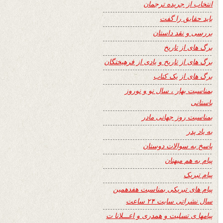
انتخاب از جریده ترجمان
باید حقایق را گفت
بررسی و نقد داستان
برگ های از تاریخ
برگ های از تاریخ و یادی از فرهیختگان
برگ های از یک کتاب
بمناسبت بهار ، سال نو و نوروز
باستانی
بمناسبت روز جهانی مادر
به یاد پدر
پاسخ به سوالات دوستان
پیام به هم میهنان
پیام تبریک
پیام های تبریکی بمناسبت هفدهمین
سال نشراتی سایت ۲۴ ساعت
پیامها ی تسلیت و همدری و اعـــلانا ت