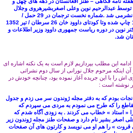
هفته نامه فکاهی – طنز افغانستان در دهه های چهل و
وسط عبدالرحیم نوین وعلی اصغربشیرهروی وجلال
نورانی درکابل نشرمی شد .شماره نخست ترجمان در 29 حمل /
فروردین 1347 چاپ شده وتا کودتای داوود خان 26 سرطان / تیر 1352
کتر نوین در دوره ریاست جمهوری داوود وزیر اطلاعات و
ان شد.
ه ادامه این مطلب بپردازیم لازم است به یک نکته اشاره ای
 آن اینکه مرحوم جلال نورانی از سال دوم نشراتی
اش را با این جریده آغاز نموده بود، چنانچه خودش در
ر نوشته است :
جات بودم که به دفتر مجله ژوندون سر می زدم و جدول
اطع را که طرح می نمودم به مردی می سپردم که
ا « استاد » خطاب می کردند . به زودی آگاه شدم که
علی اصغر بشیر نام دارد و صفحات طنز مجله ژوندون زیر
قروت » را هم او می نویسد و کارتون های آن صفحات