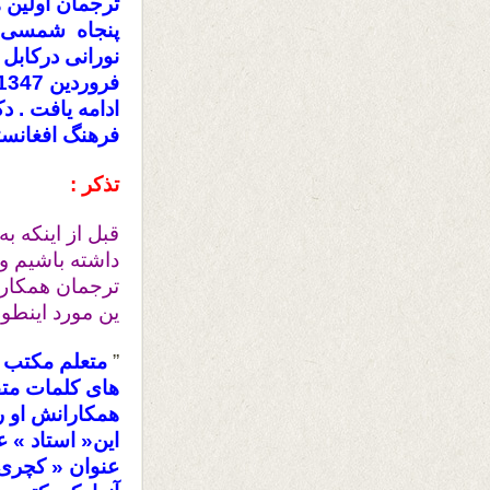
ترجمان اولین 
پنجاه شمسی ت
ادامه یافت . د
فرهنگ افغانست
تذکر :
قبل از اینکه ب
داشته باشیم و
ترجمان همکاری 
ین مورد اینطو
”
متعلم مکتب ن
های کلمات متق
همکارانش او ر
این« استاد » 
عنوان « کچری 