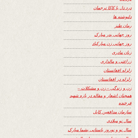
درد دل با کاکا ترجمان
دلنوشته ها
رمان طنز
روز جهانی پدر مبارک
روز جهانی زن مبارکباد
زبان مادری
زراعتی و مالداری
زلزله افغانستان
زلزله در افغانستان
زن و زندگی – زن و مشکلات –
همچنان اشعار و مقاله در باره شهید
فرخنده
سازمان مدافعین کابل
سال نو میلادی
سال نو و نوروز باستانی بشما مبارک