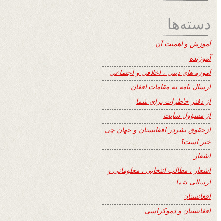
دسته‌ها
آموزش و اهمیت آن
آموزنده
آموزه های دینی ، اخلاقی و اجتماعی
ارسال نامه به مقامات افغان
از دفتر خاطرات برای شما
از مسؤول سایت
ازحقوق بشردر افغانستان و جهان چی
خبر است؟
اشعار
اشعار ، مطالب انتخابی ، معلوماتی و
ارسالی شما
افغانستان
افغانستان و دموکراسی