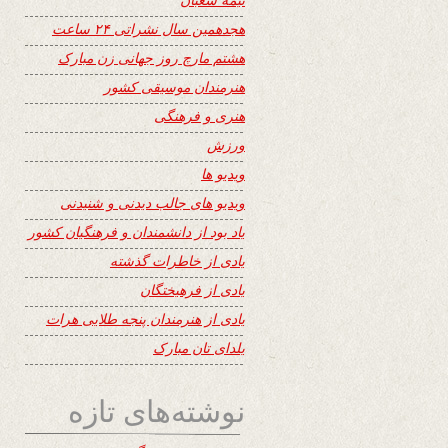
هجدهمین سال نشراتی ۲۴ ساعت
هشتم مارچ روز جهانی زن مبارک
هنرمندان موسیقی کشور
هنری و فرهنگی
ورزش
ویدیو ها
ویدیو های جالب دیدنی و شنیدنی
یاد بود از دانشمندان و فرهنگیان کشور
یادی از خاطرات گذشته
یادی از فرهیختگان
یادی از هنرمندان پنجه طلایی هرات
یلدای تان مبارک
نوشته‌های تازه