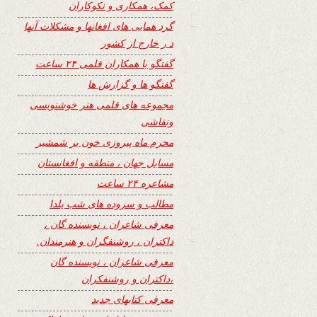
کمک، همکاری و نکوکاران
گرد همایی های افغانها و مشکلات آنها
د ر خارج از کشور
گفتگو با همکاران قلمی ۲۴ ساعت
گفتگو ها و گزارش ها
مجموعه های قلمی هنر خوشنویسی
ونقاشی
محرم ماه پیروزی خون بر شمشیر
مسایل جهان ، منطقه و افغانستان
مشاعره ۲۴ ساعت
مطالب و سروده های شب یلدا
معرفی شاعران ، نویسنده گان ،
داکتران ، روشنفگران و هنرمندان.
معرفی شاعران ، نویسنده گان
،داکتران و روشنفکران
معرفی کتابهای جدید