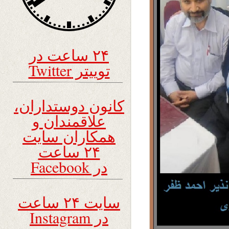
۲۴ ساعت در
توییتر Twitter
کانون دوستداران،
علاقمندان و
همکاران سایت
۲۴ ساعت
در Facebook
سایت ۲۴ ساعت
در Instagram