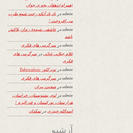
(همراه)،دهقان بچه ی جوان
admin
در
یاد باد آنکه رخت شمع طرب
می افروخت !
admin
در
عاشقی شیوهء رندانِ بلاکش
باشد
admin
در
سرگرمی های فکری
غلام جیلانی غیاثی
در
سرگرمی های
فکری
admin
در
توبرکلوز Tuberculosis
admin
در
سرگرمی های فکری
admin
در
صحبت پیران
admin
در
لوی پشتونستان، خراسان،
هزارستان، تورکستان و فدرالیزم !
اسدالله حیدری
در
نمکدان
آرشیو