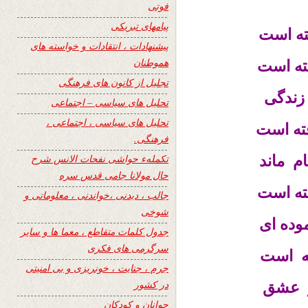
فوتی
پیامهای تبریکی
فته است
پیشنهادات ، انتقادات و خواسته های
هموطنان
فته است
تجلیل از کانون های فرهنگی
زندگی
تحلیل های سیاسی – اجتماعی
تحلیل های سیاسی ، اجتماعی ،
فته است
فرهنگی.
م ماند
تکملهء حواشی نفحات الانس شرح
حال مولانا جامی قدس سره
فته است
جالب ، دیدنی ،خواندنی ، معلوماتی و
شوخی
وده ای
جدول کلمات متقاطع ، معما ها و سایر
سرگرمی های فکری
فته است
جرم ، جنایت ، خونریزی و بی امنیتی
در کشور
رِ عشق
جوانان و کودکان