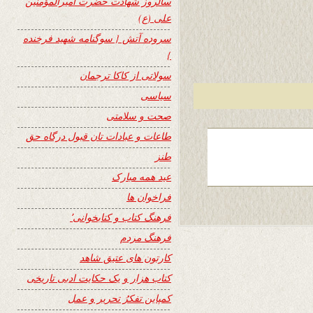
سالروز شهادت حضرت امیرالمؤمنین
علی (ع)
سروده آتش { سوگنامه شهید فرخنده
}
سولاتی از کاکا ترجمان
سیاسی
صحت و سلامتی
طاعات و عبادات تان قبول درگاه حق
طنز
عید همه مبارک
فراخوان ها
فرهنگ کتاب و کتابخوانی٬
فرهنگ مردم
کارتون های عتیق شاهد
کتاب هزار و یک حکایت ادبی تاریخی
کمپاین تفکرُ تحریر و عمل