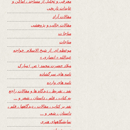
معرفی و تجلیل از مساجد ، اماکن و
عابدات تاریخی
مقالات آزاد
مقالات جالب و پژوهشی
مناجا ت
مناجات
موعظه ای از شیخ الاسلام خواجه
عبدالله « انصاری »
میلاد حضرت محمد ( ص ) مبارک
نامه های سرگشاده
نامه های وارده
نفد ، تقریظ ، دیدگاه ها و مقالات راجع
به کتاب ، فلم ، داستان ، شعر و …
نفد بر کتاب ، مقالات ، دیدگاهها ، فلم ،
داستان ، شعر و …
نمایشگاههای هنری
نیمه شعبان