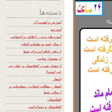
دسته‌ها
آموزش و اهمیت آن
آموزنده
آموزه های دینی ، اخلاقی و اجتماعی
ارسال نامه به مقامات افغان
از دفتر خاطرات برای شما
از مسؤول سایت
ازحقوق بشردر افغانستان و جهان چی
خبر است؟
اشعار
اشعار ، مطالب انتخابی ، معلوماتی و
ارسالی شما
افغانستان
افغانستان و دموکراسی