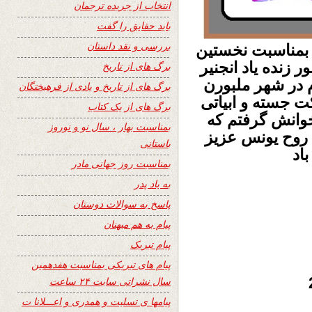
انتخاب از جریده ترجمان
باید حقایق را گفت
بررسی و نقد داستان
م دسامبر 2018 محفلی بمناسبت نخستین
ور
زنده یاد انجنیر
برگ های از تاریخ
 در شهر ملبورن
برگ های از تاریخ و یادی از فرهیختگان
کت جسته و ابیاتی
برگ های از یک کتاب
وانش گرفتم که
بمناسبت بهار ، سال نو و نوروز
. روح یونس عزیز
باستانی
اد
بمناسبت روز جهانی مادر
به یاد پدر
پاسخ به سوالات دوستان
پیام به هم میهنان
پیام تبریک
پیام های تبریکی بمناسبت هفدهمین
سال نشراتی سایت ۲۴ ساعت
پیامها ی تسلیت و همدری و اعـــلانا ت