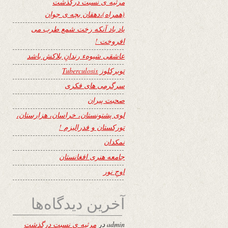
مرثیه ی نسبت درگذشت
(همراه)،دهقان بچه ی جوان
یاد باد آنکه رخت شمع طرب می
افروخت !
عاشقی شیوهء رندانِ بلاکش باشد
توبرکلوز Tuberculosis
سرگرمی های فکری
صحبت پیران
لوی پشتونستان، خراسان، هزارستان،
تورکستان و فدرالیزم !
نمکدان
جامعه هنری افغانستان
اوجِ نور
آخرین دیدگاه‌ها
admin
در
مرثیه ی نسبت درگذشت