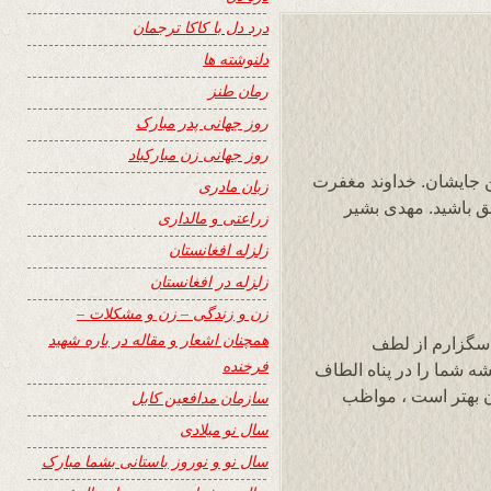
درد دل با کاکا ترجمان
دلنوشته ها
رمان طنز
روز جهانی پدر مبارک
روز جهانی زن مبارکباد
ین جایشان. خداوند مغفرت
زبان مادری
ق باشید. مهدی بشیر
زراعتی و مالداری
زلزله افغانستان
زلزله در افغانستان
زن و زندگی – زن و مشکلات –
همچنان اشعار و مقاله در باره شهید
اسگزارم از لطف
فرخنده
ه شما را در پناه الطاف
ن بهتر است ، مواظب
سازمان مدافعین کابل
سال نو میلادی
سال نو و نوروز باستانی بشما مبارک