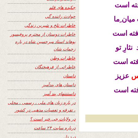
ته است
چکیده های قلم
حوادث راننده گی
یان ِما
خاطرات تلخ و شیرین زندگی
رفته است
خاطرات دوستان از محترم پروفیسور
پوهاند استاد میرحسین شاه در باره
ارِ تو
زحمات شان
خاطرات وطن
فته است
خاطراتی از فرهیختگان
س
عزیز
داستان
داستان های پندآمیز
فته است
داستنتنهای پند آمیز
در باره زبان های ملی ، رسمی ، محلی
، تفرقه و تعصبات مذهبی در کشور
در ولایات چی خبر است ؟
درباره سایت ۲۴ ساعت
درد دل