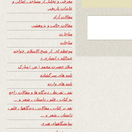
معرفی و تجلیل از مساجد ، اماکن و
عابدات تاریخی
مقالات آزاد
مقالات جالب و پژوهشی
مناجا ت
مناجات
موعظه ای از شیخ الاسلام خواجه
عبدالله « انصاری »
میلاد حضرت محمد ( ص ) مبارک
نامه های سرگشاده
نامه های وارده
نفد ، تقریظ ، دیدگاه ها و مقالات راجع
به کتاب ، فلم ، داستان ، شعر و …
نفد بر کتاب ، مقالات ، دیدگاهها ، فلم ،
داستان ، شعر و …
نمایشگاههای هنری
نیمه شعبان