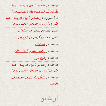
admin
در
شاعر بانوی هنرمند ، هما
طرزی از زبان خودش (بخش دوم)
هما طرزی
در
شاعر بانوی هنرمند ، هما
طرزی از زبان خودش (بخش دوم)
بشیر شیرین سخن
در
نمکدان
علی احمد زرگرپور
در
اوجِ نور
admin
در
نمکدان
admin
در
جامعه هنری افغانستان
admin
در
اوجِ نور
admin
در
شاعر بانوی هنرمند ، هما
طرزی از زبان خودش (بخش دوم)
admin
در
” اگر کودک درونم حرف
بزند “
آرشیو