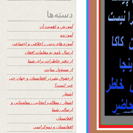
دسته‌ها
آموزش و اهمیت آن
آموزنده
آموزه های دینی ، اخلاقی و اجتماعی
ارسال نامه به مقامات افغان
از دفتر خاطرات برای شما
از مسؤول سایت
ازحقوق بشردر افغانستان و جهان چی
خبر است؟
اشعار
اشعار ، مطالب انتخابی ، معلوماتی و
ارسالی شما
افغانستان
افغانستان و دموکراسی