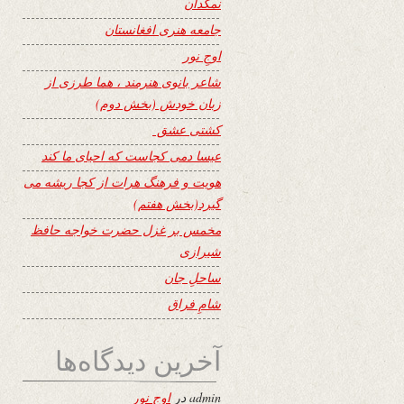
نمکدان
جامعه هنری افغانستان
اوجِ نور
شاعر بانوی هنرمند ، هما طرزی از
زبان خودش (بخش دوم)
کشتی عشق
عیسا دمی کجاست که احیای ما کند
هویت و فرهنگ هرات از کجا ریشه می
گیرد(بخش هفتم)
مخمس بر غزل حضرت خواجه حافظ
شیرازی
ساحلِ جان
شامِ فراق
آخرین دیدگاه‌ها
admin
در
اوجِ نور