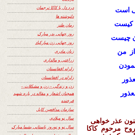
درد دل با کاکا ترجمان
ی است
دلنوشته ها
 کیست
رمان طنز
روز جهانی پدر مبارک
ن چیست
روز جهانی زن مبارکباد
از من
زبان مادری
زراعتی و مالداری
مودن
زلزله افغانستان
زلزله در افغانستان
عذور
زن و زندگی – زن و مشکلات –
عذور
همچنان اشعار و مقاله در باره شهید
فرخنده
سازمان مدافعین کابل
سال نو میلادی
نون عذر خواهی
سال نو و نوروز باستانی بشما مبارک
 روح مرحوم کاکا