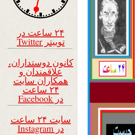
۲۴ ساعت در
توییتر Twitter
کانون دوستداران،
علاقمندان و
همکاران سایت
۲۴ ساعت
در Facebook
سایت ۲۴ ساعت
در Instagram