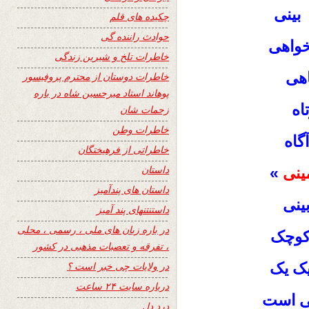
بینی
چکیده های قلم
حوادث راننده گی
خواهی
خاطرات تلخ و شیرین زندگی
اهی
خاطرات دوستان از محترم پروفیسور
پوهاند استاد میرحسین شاه در باره
اه
زحمات شان
خاطرات وطن
گاه
خاطراتی از فرهیختگان
داستان
ینی
»
داستان های پندآمیز
ینی
داستنتنهای پند آمیز
در باره زبان های ملی ، رسمی ، محلی
کوچک
، تفرقه و تعصبات مذهبی در کشور
یک یک
در ولایات چی خبر است ؟
درباره سایت ۲۴ ساعت
فی است
درد دل