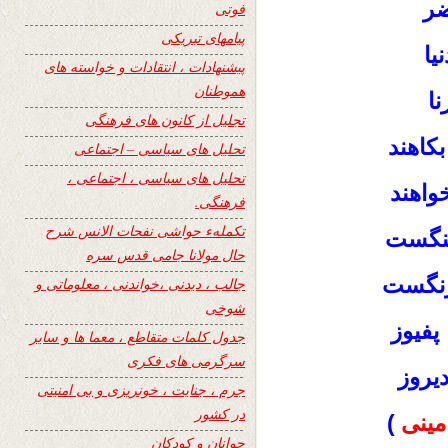
ضر
فوتی
پیامهای تبریکی
یا
پیشنهادات ، انتقادات و خواسته های
هموطنان
ا
تجلیل از کانون های فرهنگی
کاهند
تحلیل های سیاسی – اجتماعی
تحلیل های سیاسی ، اجتماعی ،
واهند
فرهنگی.
تکملهء حواشی نفحات الانس شرح
تنگست
حال مولانا جامی قدس سره
رنگست
جالب ، دیدنی ،خواندنی ، معلوماتی و
شوخی
فیوز
جدول کلمات متقاطع ، معما ها و سایر
سرگرمی های فکری
یروز
جرم ، جنایت ، خونریزی و بی امنیتی
در کشور
ینی
)
جوانان و کودکان