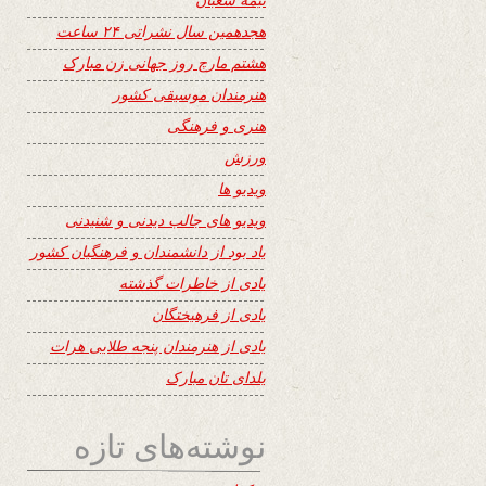
هجدهمین سال نشراتی ۲۴ ساعت
هشتم مارچ روز جهانی زن مبارک
هنرمندان موسیقی کشور
هنری و فرهنگی
ورزش
ویدیو ها
ویدیو های جالب دیدنی و شنیدنی
یاد بود از دانشمندان و فرهنگیان کشور
یادی از خاطرات گذشته
یادی از فرهیختگان
یادی از هنرمندان پنجه طلایی هرات
یلدای تان مبارک
نوشته‌های تازه