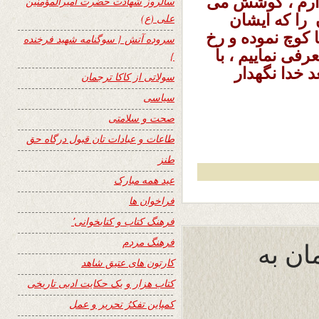
دارم ، کوشش می
سالروز شهادت حضرت امیرالمؤمنین
را که ایشان
علی (ع)
ا کوچ نموده و رخ
سروده آتش { سوگنامه شهید فرخنده
فی نماییم ، با
}
 خدا نگهدار
سولاتی از کاکا ترجمان
سیاسی
صحت و سلامتی
طاعات و عبادات تان قبول درگاه حق
طنز
عید همه مبارک
فراخوان ها
فرهنگ کتاب و کتابخوانی٬
فرهنگ مردم
ان به
کارتون های عتیق شاهد
کتاب هزار و یک حکایت ادبی تاریخی
کمپاین تفکرُ تحریر و عمل