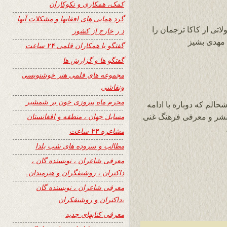
کمک، همکاری و نکوکاران
گرد همایی های افغانها و مشکلات آنها
ی از کاکا ترجمان را
د ر خارج از کشور
 مهدی بشیز
گفتگو با همکاران قلمی ۲۴ ساعت
گفتگو ها و گزارش ها
مجموعه های قلمی هنر خوشنویسی
ونقاشی
محرم ماه پیروزی خون بر شمشیر
الم که دوباره با ادامه
مسایل جهان ، منطقه و افغانستان
راه نشر و معرفی فرهنگ غنی
مشاعره ۲۴ ساعت
مطالب و سروده های شب یلدا
معرفی شاعران ، نویسنده گان ،
داکتران ، روشنفگران و هنرمندان.
معرفی شاعران ، نویسنده گان
،داکتران و روشنفکران
معرفی کتابهای جدید