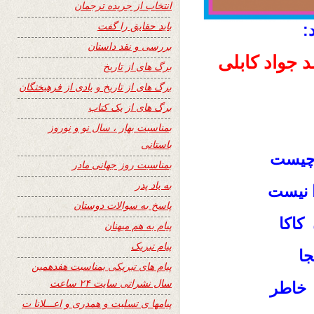
انتخاب از جریده ترجمان
باید حقایق را گفت
:
بررسی و نقد داستان
 جواد کابلی
برگ های از تاریخ
برگ های از تاریخ و یادی از فرهیختگان
برگ های از یک کتاب
بمناسبت بهار ، سال نو و نوروز
باستانی
 چیست
بمناسبت روز جهانی مادر
به یاد پدر
 نیست
پاسخ به سوالات دوستان
کاکا
پیام به هم میهنان
پیام تبریک
جا
پیام های تبریکی بمناسبت هفدهمین
سال نشراتی سایت ۲۴ ساعت
 خاطر
پیامها ی تسلیت و همدری و اعـــلانا ت