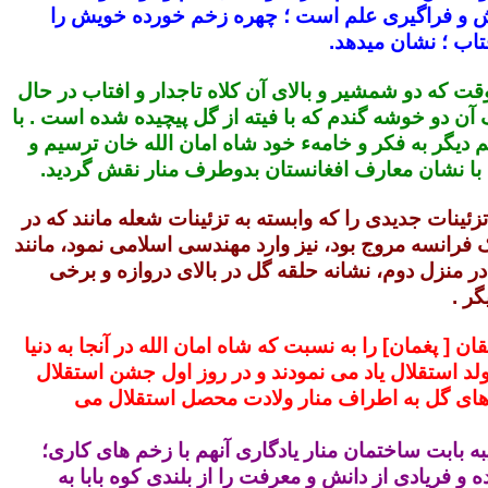
ش و فراگیری علم است ؛ چهره زخم خورده خویش را
تاب ؛ نشان میدهد.
 که دو شمشیر و بالای آن کلاه تاجدار و افتاب در حال
آن دو خوشه گندم که با فیته از گل پیچیده شده است . با
یگر به فکر و خامهء خود شاه امان الله خان ترسیم و
ود با نشان معارف افغانستان بدوطرف منار نقش گردید.
تزئینات جدیدی را که وابسته به تزئینات شعله مانند که در
فرانسه مروج بود، نیز وارد مهندسی اسلامی نمود، مانند
ر منزل دوم، نشانه حلقه گل در بالای دروازه و برخی
ر .
ن [ پغمان] را به نسبت که شاه امان الله در آنجا به دنیا
لد استقلال یاد می نمودند و در روز اول جشن استقلال
ل های گل به اطراف منار ولادت محصل استقلال می
یبه بابت ساختمان منار یادگاری آنهم با زخم های کاری؛
 و فریادی از دانش و معرفت را از بلندی کوه بابا به