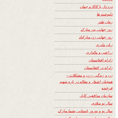
درد دل با کاکا ترجمان
دلنوشته ها
رمان طنز
روز جهانی پدر مبارک
روز جهانی زن مبارکباد
زبان مادری
زراعتی و مالداری
زلزله افغانستان
زلزله در افغانستان
زن و زندگی – زن و مشکلات –
همچنان اشعار و مقاله در باره شهید
فرخنده
سازمان مدافعین کابل
سال نو میلادی
سال نو و نوروز باستانی بشما مبارک