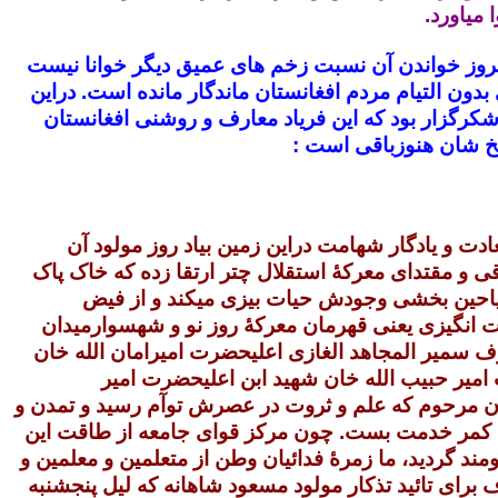
 میاورد.
مروز خواندن آن نسبت زخم های عمیق دیگر خوانا نیست
بدون التیام مردم افغانستان ماندگار مانده است. دراین
شکرگزار بود که این فریاد معارف و روشنی افغانستان
خ شان هنوزباقی است :
ادت و یادگار شهامت دراین زمین بیاد روز مولود آن
ی و مقتدای معرکۀ استقلال چتر ارتقا زده که خاک پاک
ریاحین بخشی وجودش حیات بیزی میکند و از فیض
انگیزی یعنی قهرمان معرکۀ روز نو و شهسوارمیدان
رف سمیر المجاهد الغازی اعلیحضرت امیرامان الله خان
امیر حبیب الله خان شهید ابن اعلیحضرت امیر
 مرحوم که علم و ثروت در عصرش توآم رسید و تمدن و
 کمر خدمت بست. چون مرکز قوای جامعه از طاقت این
ند گردید، ما زمرۀ فدائیان وطن از متعلمین و معلمین و
برای تائید تذکار مولود مسعود شاهانه که لیل پنجشنبه