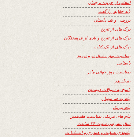
انتخاب از جریده ترجمان
باید حقایق را گفت
بررسی و نقد داستان
برگ های از تاریخ
برگ های از تاریخ و یادی از فرهیختگان
برگ های از یک کتاب
بمناسبت بهار ، سال نو و نوروز
باستانی
بمناسبت روز جهانی مادر
به یاد پدر
پاسخ به سوالات دوستان
پیام به هم میهنان
پیام تبریک
پیام های تبریکی بمناسبت هفدهمین
سال نشراتی سایت ۲۴ ساعت
پیامها ی تسلیت و همدری و اعـــلانا ت