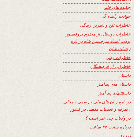
چکیده های قلم
حوادث راننده گی
خاطرات تلخ و شیرین زندگی
خاطرات دوستان از محترم پروفیسور
پوهاند استاد میرحسین شاه در باره
زحمات شان
خاطرات وطن
خاطراتی از فرهیختگان
داستان
داستان های پندآمیز
داستنتنهای پند آمیز
در باره زبان های ملی ، رسمی ، محلی
، تفرقه و تعصبات مذهبی در کشور
در ولایات چی خبر است ؟
درباره سایت ۲۴ ساعت
درد دل