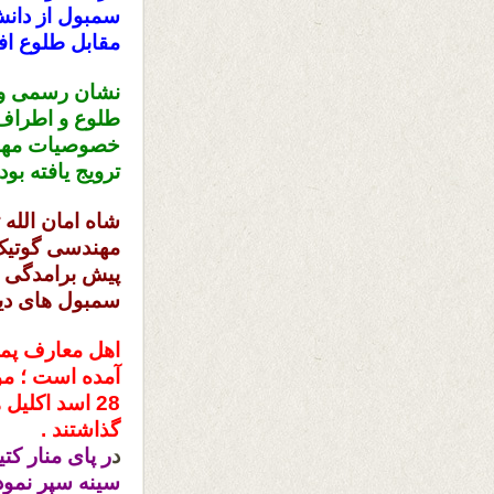
سمبول از دان
مقابل طلوع اف
نشان رسمی وقت
طلوع و اطراف 
خصوصیات مهم د
ترویج یافته ب
شاه امان الله 
مهندسی گوتیک 
پیش برامدگی د
سمبول های دیگ
اهل معارف پمقا
آمده است ؛ مو
28 اسد اکلی
گذاشتند .
د
ر پای منار کت
سینه سپر نموده