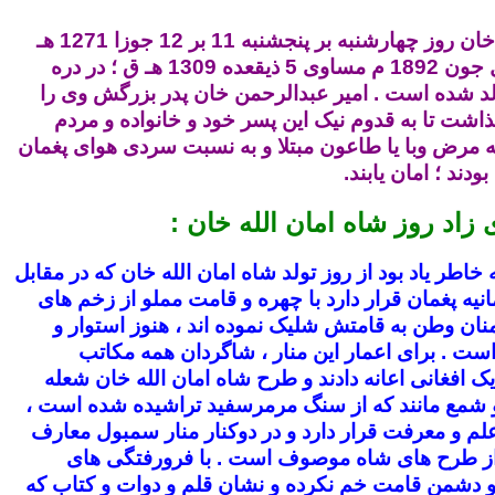
شاه امان الله خان روز چهارشنبه بر پنجشنبه 11 بر 12 جوزا 1271 هـ
ش مطابق اول جون 1892 م مساوی 5 ذیقعده 1309 هـ ق ؛ در دره
لد شده است . امیر عبدالرحمن خان پدر بزرگش وی را
گذاشت تا به قدوم نیک این پسر خود و خانواده و مردم
ه مرض وبا یا طاعون مبتلا و به نسبت سردی هوای پغمان
ودند ؛ امان یابند.
ی زاد روز شاه امان الله خان :
 خاطر یاد بود از روز تولد شاه امان الله خان که در مقابل
یه پغمان قرار دارد با چهره و قامت مملو از زخم های
ان وطن به قامتش شلیک نموده اند ، هنوز استوار و
ست . برای اعمار این منار ، شاگردان همه مکاتب
ک افغانی اعانه دادند و طرح شاه امان الله خان شعله
دو شمع مانند که از سنگ مرمرسفید تراشیده شده است ،
علم و معرفت قرار دارد و در دوکنار منار سمبول معارف
از طرح های شاه موصوف است . با فرورفتگی های
دشمن قامت خم نکرده و نشان قلم و دوات و کتاب که