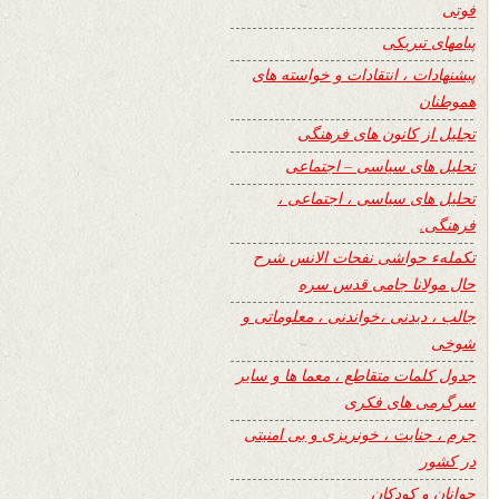
فوتی
پیامهای تبریکی
پیشنهادات ، انتقادات و خواسته های
هموطنان
تجلیل از کانون های فرهنگی
تحلیل های سیاسی – اجتماعی
تحلیل های سیاسی ، اجتماعی ،
فرهنگی.
تکملهء حواشی نفحات الانس شرح
حال مولانا جامی قدس سره
جالب ، دیدنی ،خواندنی ، معلوماتی و
شوخی
جدول کلمات متقاطع ، معما ها و سایر
سرگرمی های فکری
جرم ، جنایت ، خونریزی و بی امنیتی
در کشور
جوانان و کودکان