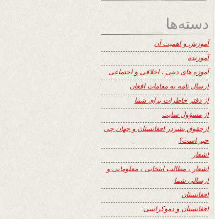
دسته‌ها
آموزش و اهمیت آن
آموزنده
آموزه های دینی ، اخلاقی و اجتماعی
ارسال نامه به مقامات افغان
از دفتر خاطرات برای شما
از مسؤول سایت
ازحقوق بشردر افغانستان و جهان چی
خبر است؟
اشعار
اشعار ، مطالب انتخابی ، معلوماتی و
ارسالی شما
افغانستان
افغانستان و دموکراسی