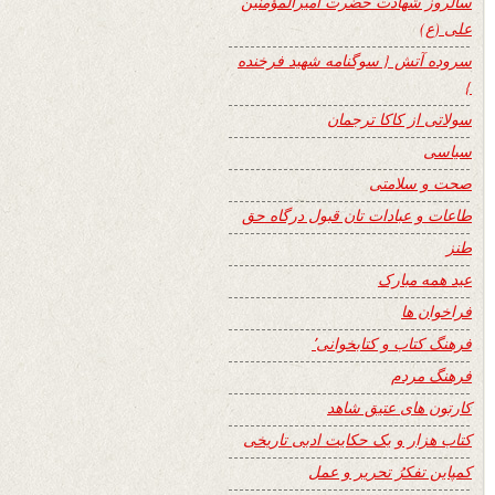
سالروز شهادت حضرت امیرالمؤمنین
علی (ع)
سروده آتش { سوگنامه شهید فرخنده
}
سولاتی از کاکا ترجمان
سیاسی
صحت و سلامتی
طاعات و عبادات تان قبول درگاه حق
طنز
عید همه مبارک
فراخوان ها
فرهنگ کتاب و کتابخوانی٬
فرهنگ مردم
کارتون های عتیق شاهد
کتاب هزار و یک حکایت ادبی تاریخی
کمپاین تفکرُ تحریر و عمل