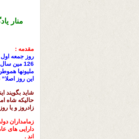
منار یاد
مقدمه :
126 مین سال
ملیونها هموطن
این روز اصلا” 
شاید بگویند ای
حالیکه شاه ام
زادروز و یا روز
زمامداران دول
دارایی های عا
اند .