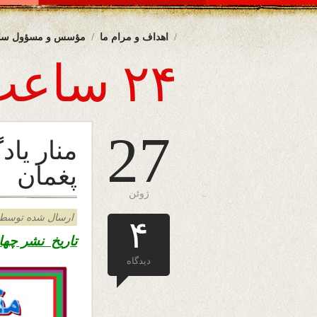
اهداف و مرام ما
مؤسس و مسؤول سا
۲۴ ساعت
27
منار یاد
پغمان
ژوئن
ارسال شده توسط admin د
۴
تاریخ نشر چها
دیدگاه