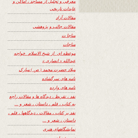
معرفی و تجلیل از مساجد ، اماکن و
عابدات تاریخی
مقالات آزاد
مقالات جالب و پژوهشی
مناجا ت
مناجات
موعظه ای از شیخ الاسلام خواجه
عبدالله « انصاری »
میلاد حضرت محمد ( ص ) مبارک
نامه های سرگشاده
نامه های وارده
نفد ، تقریظ ، دیدگاه ها و مقالات راجع
به کتاب ، فلم ، داستان ، شعر و …
نفد بر کتاب ، مقالات ، دیدگاهها ، فلم ،
داستان ، شعر و …
نمایشگاههای هنری
نیمه شعبان