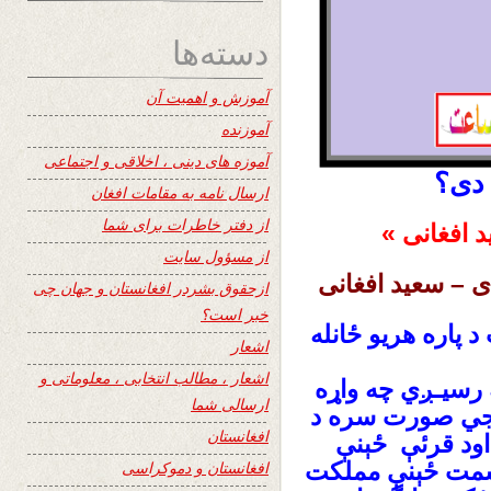
دسته‌ها
آموزش و اهمیت آن
آموزنده
آموزه های دینی ، اخلاقی و اجتماعی
 دی؟
ارسال نامه به مقامات افغان
از دفتر خاطرات برای شما
 افغانی »
از مسؤول سایت
ی – سعید افغانی
ازحقوق بشردر افغانستان و جهان چی
خبر است؟
 پاره هریو ځانله
اشعار
اشعار ، مطالب انتخابی ، معلوماتی و
 رسیـږي چه واړه
ارسالی شما
ریجي صورت سره د
افغانستان
اود قرئې ځېنې
 سمت ځېنې مملکت
افغانستان و دموکراسی