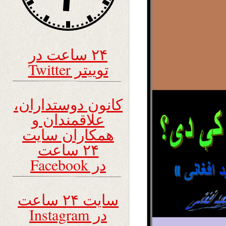
۲۴ ساعت در
توییتر Twitter
کانون دوستداران،
علاقمندان و
همکاران سایت
۲۴ ساعت
در Facebook
سایت ۲۴ ساعت
در Instagram