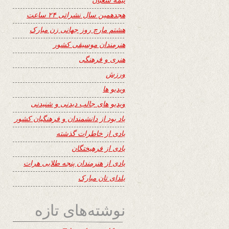
هجدهمین سال نشراتی ۲۴ ساعت
هشتم مارچ روز جهانی زن مبارک
هنرمندان موسیقی کشور
هنری و فرهنگی
ورزش
ویدیو ها
ویدیو های جالب دیدنی و شنیدنی
یاد بود از دانشمندان و فرهنگیان کشور
یادی از خاطرات گذشته
یادی از فرهیختگان
یادی از هنرمندان پنجه طلایی هرات
یلدای تان مبارک
نوشته‌های تازه