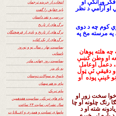
فکر وړانگې او
انتخاب از جریده ترجمان
ي او آرامي د نظر
باید حقایق را گفت
بررسی و نقد داستان
برگ های از تاریخ
ي کوم چه د دوی
برگ های از تاریخ و یادی از فرهیختگان
په مرسته مخ په
برگ های از یک کتاب
بمناسبت بهار ، سال نو و نوروز
 چه هلته پوهان
باستانی
معه او وطن کښې
بمناسبت روز جهانی مادر
، دعمل اوعامل
به یاد پدر
 او دقیقې ئې ټول
پاسخ به سوالات دوستان
و ځېنې پوده او
پیام به هم میهنان
پیام تبریک
خوا سخت زور او
پیام های تبریکی بمناسبت هفدهمین
رنګ چلونه او چا
سال نشراتی سایت ۲۴ ساعت
ادونه شته او د
پیامها ی تسلیت و همدری و اعـــلانا ت
د پاره ئې خبرې