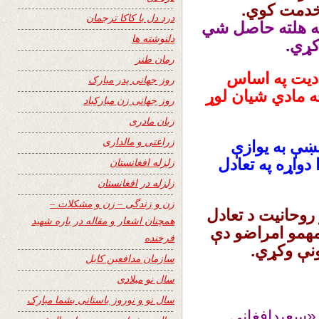
 خدمت کوي.
درد دل با کاکا ترجمان
ه هلته حاصل شي
دلنوشته ها
کړي.
رمان طنز
ادیت په اساس
روز جهانی پدر مبارک
ه مادي شیان لوړ
روز جهانی زن مبارکباد
زبان مادری
زراعتی و مالداری
کښې به یوازې
دواړه په تعادل
زلزله افغانستان
زلزله در افغانستان
زن و زندگی – زن و مشکلات –
 روحانیت د تعادل
همچنان اشعار و مقاله در باره شهید
مهمو امراضو دې
فرخنده
نې وکړي.
سازمان مدافعین کابل
سال نو میلادی
سال نو و نوروز باستانی بشما مبارک
«سعیدافغانی