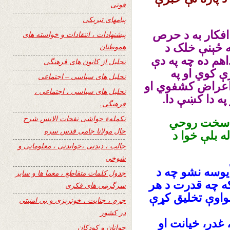
فوتی
پیامهای تبریکی
افکار به د حرص
پیشنهادات ، انتقادات و خواسته های
 ځېنې خلک د
هموطنان
اهم ده چه په دې
تجلیل از کانون های فرهنگی
ې کوي او په
تحلیل های سیاسی – اجتماعی
 اعراض کشفوي او
تحلیل های سیاسی ، اجتماعی ،
په دا کښې دا.
فرهنگی.
تکملهء حواشی نفحات الانس شرح
وا سخت روحي
حال مولانا جامی قدس سره
ه بلې خوا د
جالب ، دیدنی ،خواندنی ، معلوماتی و
شوخی
مأیوسه نشو چه د
جدول کلمات متقاطع ، معما ها و سایر
که چه قدرت د هر
سرگرمی های فکری
اوې تخلیق کړې
جرم ، جنایت ، خونریزی و بی امنیتی
در کشور
غدر، خیانت او
جوانان و کودکان