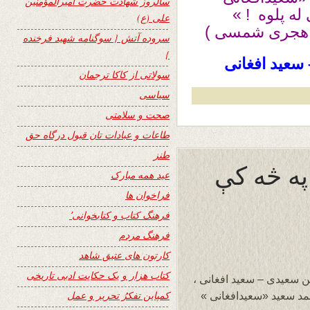
سالروز شهادت حضرت امیرالمؤمنین
له پلوه ! »
علی (ع)
سروده آتش { سوگنامه شهید فرخنده
}
 سعید افغانی
سولاتی از کاکا ترجمان
سیاسی
صحت و سلامتی
طاعات و عبادات تان قبول درگاه حق
طنز
په څه کې
عید همه مبارک
فراخوان ها
فرهنگ کتاب و کتابخوانی٬
فرهنگ مردم
کارتون های عتیق شاهد
کتاب هزار و یک حکایت ادبی تاریخی
ن سعیدی – سعید افغانی ،
کمپاین تفکرُ تحریر و عمل
مد سعید «سعیدافغانی »