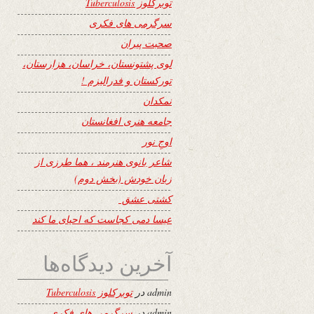
توبرکلوز Tuberculosis
سرگرمی های فکری
صحبت پیران
لوی پشتونستان، خراسان، هزارستان،
تورکستان و فدرالیزم !
نمکدان
جامعه هنری افغانستان
اوجِ نور
شاعر بانوی هنرمند ، هما طرزی از
زبان خودش (بخش دوم)
کشتی عشق
عیسا دمی کجاست که احیای ما کند
آخرین دیدگاه‌ها
admin
در
توبرکلوز Tuberculosis
admin
در
سرگرمی های فکری