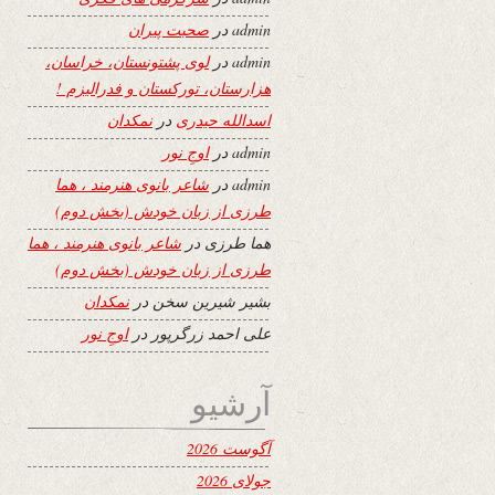
admin
در
صحبت پیران
admin
در
لوی پشتونستان، خراسان،
هزارستان، تورکستان و فدرالیزم !
اسدالله حیدری
در
نمکدان
admin
در
اوجِ نور
admin
در
شاعر بانوی هنرمند ، هما
طرزی از زبان خودش (بخش دوم)
هما طرزی
در
شاعر بانوی هنرمند ، هما
طرزی از زبان خودش (بخش دوم)
بشیر شیرین سخن
در
نمکدان
علی احمد زرگرپور
در
اوجِ نور
آرشیو
آگوست 2026
جولای 2026