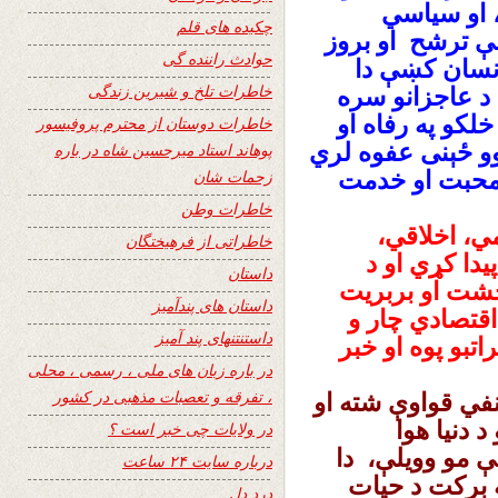
، او سیاسي
چکیده های قلم
ې ترشح او بروز
حوادث راننده گی
انسان کښې دا
خاطرات تلخ و شیرین زندگی
 عاجزانو سره
لکو په رفاه او
خاطرات دوستان از محترم پروفیسور
 ځېنی عفوه لري
پوهاند استاد میرحسین شاه در باره
 محبت او خدمت
زحمات شان
خاطرات وطن
ي، اخلاقي،
خاطراتی از فرهیختگان
یدا کړي او د
داستان
حشت او بربریت
داستان های پندآمیز
اقتصادي چار و
داستنتنهای پند آمیز
تبو پوه او خبر
در باره زبان های ملی ، رسمی ، محلی
، تفرقه و تعصبات مذهبی در کشور
في قواوې شته او
 دنیا هوا
در ولایات چی خبر است ؟
ې مو وویلې، دا
درباره سایت ۲۴ ساعت
 برکت د حیات
درد دل