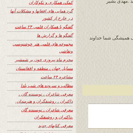
د .مهدی بشیر
کمک، همکاری و نکوکاران
گرد همایی های افغانها و مشکلات آنها
د ر خارج از کشور
گفتگو با همکاران قلمی ۲۴ ساعت
گفتگو ها و گزارش ها
 همیشگی شما خداوند
مجموعه های قلمی هنر خوشنویسی
ونقاشی
محرم ماه پیروزی خون بر شمشیر
مسایل جهان ، منطقه و افغانستان
مشاعره ۲۴ ساعت
مطالب و سروده های شب یلدا
معرفی شاعران ، نویسنده گان ،
داکتران ، روشنفگران و هنرمندان.
معرفی شاعران ، نویسنده گان
،داکتران و روشنفکران
معرفی کتابهای جدید