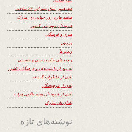
هجدهمین سال نشراتی ۲۴ ساعت
هشتم مارچ روز جهانی زن مبارک
هنرمندان موسیقی کشور
هنری و فرهنگی
ورزش
ویدیو ها
ویدیو های جالب دیدنی و شنیدنی
یاد بود از دانشمندان و فرهنگیان کشور
یادی از خاطرات گذشته
یادی از فرهیختگان
یادی از هنرمندان پنجه طلایی هرات
یلدای تان مبارک
نوشته‌های تازه