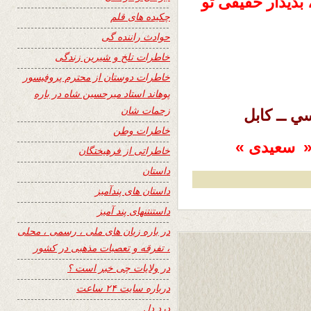
بدیدار حقیقی تو
چکیده های قلم
حوادث راننده گی
خاطرات تلخ و شیرین زندگی
خاطرات دوستان از محترم پروفیسور
پوهاند استاد میرحسین شاه در باره
زحمات شان
خاطرات وطن
 « سعیدی »
خاطراتی از فرهیختگان
داستان
داستان های پندآمیز
داستنتنهای پند آمیز
در باره زبان های ملی ، رسمی ، محلی
، تفرقه و تعصبات مذهبی در کشور
در ولایات چی خبر است ؟
درباره سایت ۲۴ ساعت
درد دل