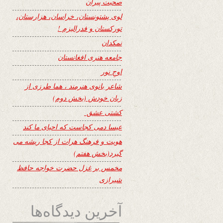
صحبت پیران
لوی پشتونستان، خراسان، هزارستان،
تورکستان و فدرالیزم !
نمکدان
جامعه هنری افغانستان
اوجِ نور
شاعر بانوی هنرمند ، هما طرزی از
زبان خودش (بخش دوم)
کشتی عشق
عیسا دمی کجاست که احیای ما کند
هویت و فرهنگ هرات از کجا ریشه می
گیرد(بخش هفتم)
مخمس بر غزل حضرت خواجه حافظ
شیرازی
آخرین دیدگاه‌ها