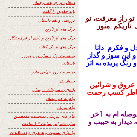
انتخاب از جریده ترجمان
باید حقایق را گفت
تو راز معرفت، تو
بررسی و نقد داستان
 تاریکم
منور
برگ های از تاریخ
برگ های از تاریخ و یادی از فرهیختگان
دل و فکرم
دانا
برگ های از یک کتاب
و این سوز و گداز
بمناسبت بهار ، سال نو و نوروز
رنگ پریده به اثر
باستانی
بمناسبت روز جهانی مادر
به یاد پدر
 عروق و شرائین
پاسخ به سوالات دوستان
طر کسب رحمت
پیام به هم میهنان
پیام تبریک
صله ام به ٲخر
پیام های تبریکی بمناسبت هفدهمین
، دیدار
به
حبیب
و
سال نشراتی سایت ۲۴ ساعت
پیامها ی تسلیت و همدری و اعـــلانا ت