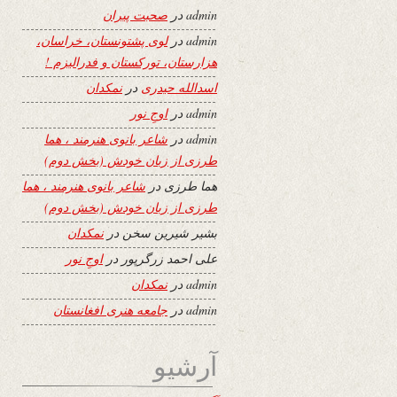
admin
در
صحبت پیران
admin
در
لوی پشتونستان، خراسان،
هزارستان، تورکستان و فدرالیزم !
اسدالله حیدری
در
نمکدان
admin
در
اوجِ نور
admin
در
شاعر بانوی هنرمند ، هما
طرزی از زبان خودش (بخش دوم)
هما طرزی
در
شاعر بانوی هنرمند ، هما
طرزی از زبان خودش (بخش دوم)
بشیر شیرین سخن
در
نمکدان
علی احمد زرگرپور
در
اوجِ نور
admin
در
نمکدان
admin
در
جامعه هنری افغانستان
آرشیو