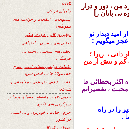
فوتی
رد من
،
دور و دراز
پیامهای تبریکی
 بی پایان را
پیشنهادات ، انتقادات و خواسته های
هموطنان
 امید دیدار تو
تجلیل از کانون های فرهنگی
عجز میگویم
:
تحلیل های سیاسی – اجتماعی
تحلیل های سیاسی ، اجتماعی ،
ر دانی
،
زیرا
؛
فرهنگی.
م و بیش از من
تکملهء حواشی نفحات الانس شرح
حال مولانا جامی قدس سره
ه اکثر بخطائی ها
جالب ، دیدنی ،خواندنی ، معلوماتی و
محبت ،
تقصیراتم
شوخی
جدول کلمات متقاطع ، معما ها و سایر
سرگرمی های فکری
ر را در راه
جرم ، جنایت ، خونریزی و بی امنیتی
 .
در کشور
جوانان و کودکان