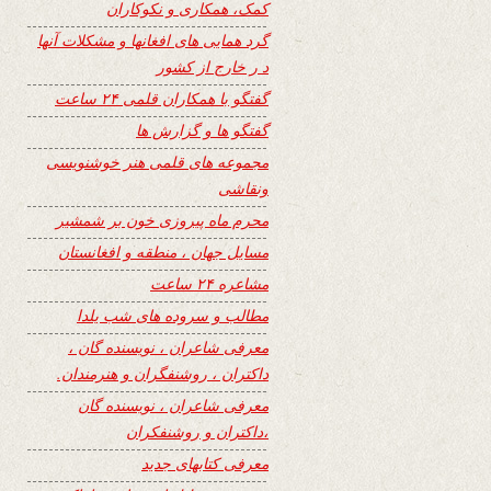
کمک، همکاری و نکوکاران
گرد همایی های افغانها و مشکلات آنها
د ر خارج از کشور
گفتگو با همکاران قلمی ۲۴ ساعت
گفتگو ها و گزارش ها
مجموعه های قلمی هنر خوشنویسی
ونقاشی
محرم ماه پیروزی خون بر شمشیر
مسایل جهان ، منطقه و افغانستان
مشاعره ۲۴ ساعت
مطالب و سروده های شب یلدا
معرفی شاعران ، نویسنده گان ،
داکتران ، روشنفگران و هنرمندان.
معرفی شاعران ، نویسنده گان
،داکتران و روشنفکران
معرفی کتابهای جدید