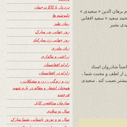
درد دل با کاکا ترجمان
 برهان الدین « سعیدی »
دلنوشته ها
 محمد سعید « سعید افغاني
رمان طنز
هدی بشیر
روز جهانی پدر مبارک
روز جهانی زن مبارکباد
زبان مادری
زراعتی و مالداری
زلزله افغانستان
اصتآ شادروان استاد
زلزله در افغانستان
 ار لطف و محبت شما ،
بیشتر نصیب کند . سعیدی
زن و زندگی – زن و مشکلات –
همچنان اشعار و مقاله در باره شهید
فرخنده
سازمان مدافعین کابل
سال نو میلادی
سال نو و نوروز باستانی بشما مبارک