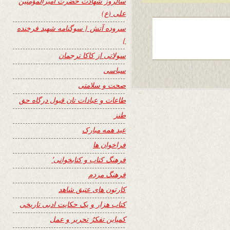
سالروز شهادت حضرت امیرالمؤمنین
علی (ع)
سروده آتش { سوگنامه شهید فرخنده
}
سولاتی از کاکا ترجمان
سیاسی
صحت و سلامتی
طاعات و عبادات تان قبول درگاه حق
طنز
عید همه مبارک
فراخوان ها
فرهنگ کتاب و کتابخوانی٬
فرهنگ مردم
کارتون های عتیق شاهد
کتاب هزار و یک حکایت ادبی تاریخی
کمپاین تفکرُ تحریر و عمل