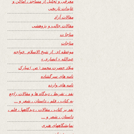
معرفی و تجلیل از مساجد ، اماکن و
عابدات تاریخی
مقالات آزاد
مقالات جالب و پژوهشی
مناجا ت
مناجات
موعظه ای از شیخ الاسلام خواجه
عبدالله « انصاری »
میلاد حضرت محمد ( ص ) مبارک
نامه های سرگشاده
نامه های وارده
نفد ، تقریظ ، دیدگاه ها و مقالات راجع
به کتاب ، فلم ، داستان ، شعر و …
نفد بر کتاب ، مقالات ، دیدگاهها ، فلم ،
داستان ، شعر و …
نمایشگاههای هنری
نیمه شعبان