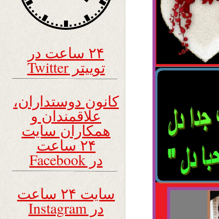
۲۴ ساعت در
توییتر Twitter
کانون دوستداران،
علاقمندان و
همکاران سایت
۲۴ ساعت
در Facebook
سایت ۲۴ ساعت
در Instagram