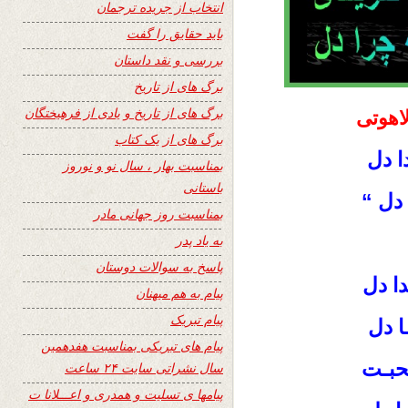
انتخاب از جریده ترجمان
باید حقایق را گفت
بررسی و نقد داستان
برگ های از تاریخ
برگ های از تاریخ و یادی از فرهیختگان
اهوتی
برگ های از یک کتاب
ا دل
بمناسبت بهار ، سال نو و نوروز
باستانی
 دل “
بمناسبت روز جهانی مادر
به یاد پدر
پاسخ به سوالات دوستان
دا دل
پیام به هم میهنان
پیام تبریک
ا دل
پیام های تبریکی بمناسبت هفدهمین
محبـت
سال نشراتی سایت ۲۴ ساعت
پیامها ی تسلیت و همدری و اعـــلانا ت