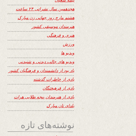
هجدهمین سال نشراتی ۲۴ ساعت
هشتم مارچ روز جهانی زن مبارک
هنرمندان موسیقی کشور
هنری و فرهنگی
ورزش
ویدیو ها
ویدیو های جالب دیدنی و شنیدنی
یاد بود از دانشمندان و فرهنگیان کشور
یادی از خاطرات گذشته
یادی از فرهیختگان
یادی از هنرمندان پنجه طلایی هرات
یلدای تان مبارک
نوشته‌های تازه