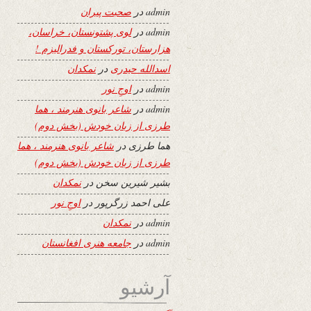
admin
در
صحبت پیران
admin
در
لوی پشتونستان، خراسان،
هزارستان، تورکستان و فدرالیزم !
اسدالله حیدری
در
نمکدان
admin
در
اوجِ نور
admin
در
شاعر بانوی هنرمند ، هما
طرزی از زبان خودش (بخش دوم)
هما طرزی
در
شاعر بانوی هنرمند ، هما
طرزی از زبان خودش (بخش دوم)
بشیر شیرین سخن
در
نمکدان
علی احمد زرگرپور
در
اوجِ نور
admin
در
نمکدان
admin
در
جامعه هنری افغانستان
آرشیو