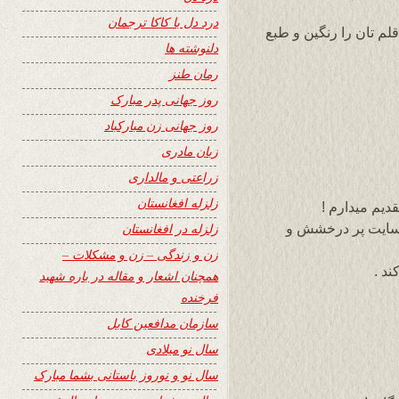
درد دل با کاکا ترجمان
قلم تان را رنگین و طبع
دلنوشته ها
رمان طنز
روز جهانی پدر مبارک
روز جهانی زن مبارکباد
زبان مادری
زراعتی و مالداری
زلزله افغانستان
دیم میدارم !
رسایت پر درخشش و
زلزله در افغانستان
زن و زندگی – زن و مشکلات –
د .
همچنان اشعار و مقاله در باره شهید
فرخنده
سازمان مدافعین کابل
سال نو میلادی
سال نو و نوروز باستانی بشما مبارک