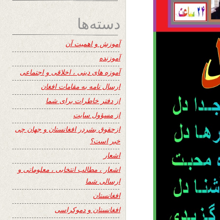
دسته‌ها
آموزش و اهمیت آن
آموزنده
آموزه های دینی ، اخلاقی و اجتماعی
ارسال نامه به مقامات افغان
از دفتر خاطرات برای شما
از مسؤول سایت
ازحقوق بشردر افغانستان و جهان چی
خبر است؟
اشعار
اشعار ، مطالب انتخابی ، معلوماتی و
ارسالی شما
افغانستان
افغانستان و دموکراسی