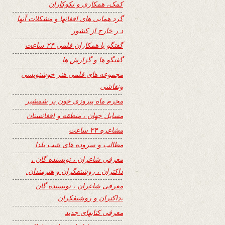
کمک، همکاری و نکوکاران
گرد همایی های افغانها و مشکلات آنها
د ر خارج از کشور
گفتگو با همکاران قلمی ۲۴ ساعت
گفتگو ها و گزارش ها
مجموعه های قلمی هنر خوشنویسی
ونقاشی
محرم ماه پیروزی خون بر شمشیر
مسایل جهان ، منطقه و افغانستان
مشاعره ۲۴ ساعت
مطالب و سروده های شب یلدا
معرفی شاعران ، نویسنده گان ،
داکتران ، روشنفگران و هنرمندان.
معرفی شاعران ، نویسنده گان
،داکتران و روشنفکران
معرفی کتابهای جدید