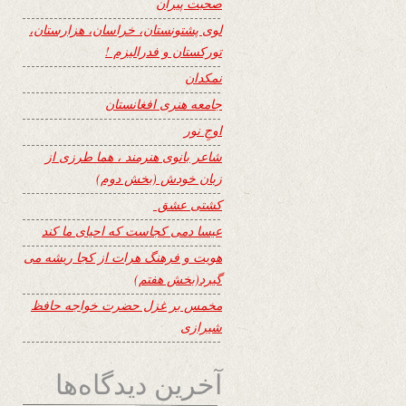
صحبت پیران
لوی پشتونستان، خراسان، هزارستان،
تورکستان و فدرالیزم !
نمکدان
جامعه هنری افغانستان
اوجِ نور
شاعر بانوی هنرمند ، هما طرزی از
زبان خودش (بخش دوم)
کشتی عشق
عیسا دمی کجاست که احیای ما کند
هویت و فرهنگ هرات از کجا ریشه می
گیرد(بخش هفتم)
مخمس بر غزل حضرت خواجه حافظ
شیرازی
آخرین دیدگاه‌ها