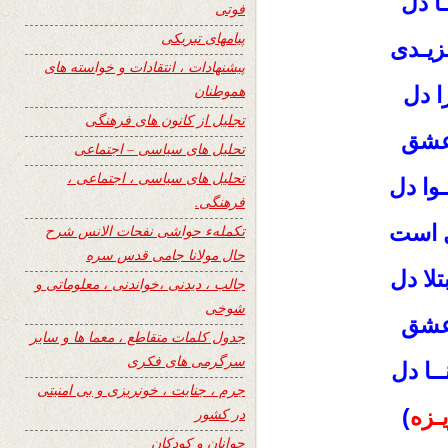
ا دل
فوتی
پیامهای تبریکی
یـدی
پیشنهادات ، انتقادات و خواسته های
هموطنان
ا دل
تجلیل از کانون های فرهنگی
 عشق
تحلیل های سیاسی – اجتماعی
تحلیل های سیاسی ، اجتماعی ،
ـوا دل
فرهنگی.
ل است
تکملهء حواشی نفحات الانس شرح
حال مولانا جامی قدس سره
لا دل
جالب ، دیدنی ،خواندنی ، معلوماتی و
شوخی
 عشق
جدول کلمات متقاطع ، معما ها و سایر
سرگرمی های فکری
ــا دل
جرم ، جنایت ، خونریزی و بی امنیتی
ـزه
)
در کشور
جوانان و کودکان