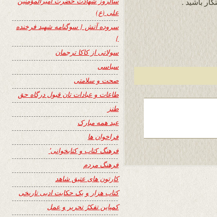
سالروز شهادت حضرت امیرالمؤمنین
ار باشید .
علی (ع)
سروده آتش { سوگنامه شهید فرخنده
}
سولاتی از کاکا ترجمان
سیاسی
صحت و سلامتی
طاعات و عبادات تان قبول درگاه حق
طنز
عید همه مبارک
فراخوان ها
فرهنگ کتاب و کتابخوانی٬
فرهنگ مردم
کارتون های عتیق شاهد
کتاب هزار و یک حکایت ادبی تاریخی
کمپاین تفکرُ تحریر و عمل