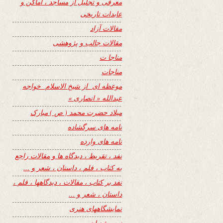
معرفی و تجلیل از مساجد ، اماکن و
عابدات تاریخی
مقالات آزاد
مقالات جالب و پژوهشی
مناجا ت
مناجات
موعظه ای از شیخ الاسلام خواجه
عبدالله « انصاری »
میلاد حضرت محمد ( ص ) مبارک
نامه های سرگشاده
نامه های وارده
نفد ، تقریظ ، دیدگاه ها و مقالات راجع
به کتاب ، فلم ، داستان ، شعر و …
نفد بر کتاب ، مقالات ، دیدگاهها ، فلم ،
داستان ، شعر و …
نمایشگاههای هنری
نیمه شعبان