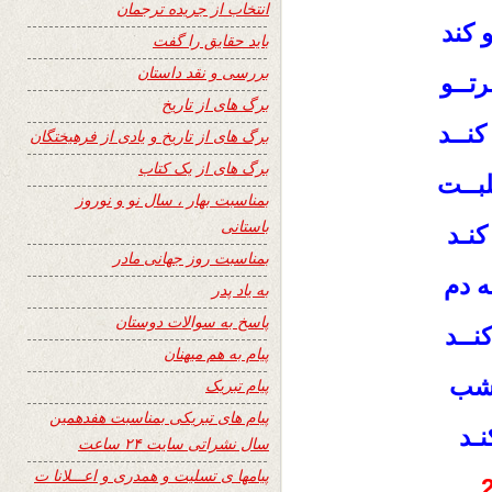
انتخاب از جریده ترجمان
و کند
باید حقایق را گفت
بررسی و نقد داستان
تــو
برگ های از تاریخ
کنــد
برگ های از تاریخ و یادی از فرهیختگان
برگ های از یک کتاب
بــت
بمناسبت بهار ، سال نو و نوروز
باستانی
کنـد
بمناسبت روز جهانی مادر
 دم
به یاد پدر
پاسخ به سوالات دوستان
نــد
پیام به هم میهنان
 شب
پیام تبریک
پیام های تبریکی بمناسبت هفدهمین
نـد
سال نشراتی سایت ۲۴ ساعت
پیامها ی تسلیت و همدری و اعـــلانا ت