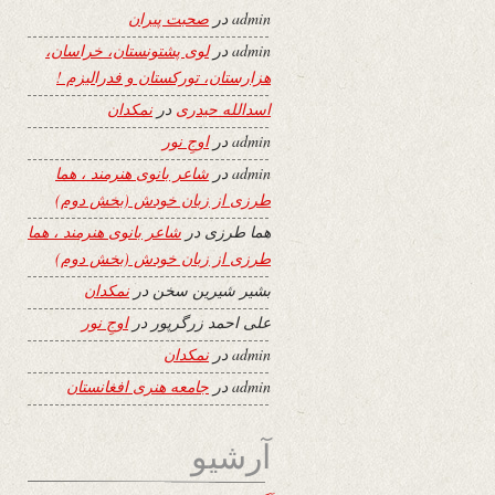
admin
در
صحبت پیران
admin
در
لوی پشتونستان، خراسان،
هزارستان، تورکستان و فدرالیزم !
اسدالله حیدری
در
نمکدان
admin
در
اوجِ نور
admin
در
شاعر بانوی هنرمند ، هما
طرزی از زبان خودش (بخش دوم)
هما طرزی
در
شاعر بانوی هنرمند ، هما
طرزی از زبان خودش (بخش دوم)
بشیر شیرین سخن
در
نمکدان
علی احمد زرگرپور
در
اوجِ نور
admin
در
نمکدان
admin
در
جامعه هنری افغانستان
آرشیو