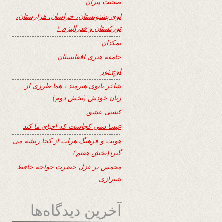
صحبت پیران
لوی پشتونستان، خراسان، هزارستان،
تورکستان و فدرالیزم !
نمکدان
جامعه هنری افغانستان
اوجِ نور
شاعر بانوی هنرمند ، هما طرزی از
زبان خودش (بخش دوم)
کشتی عشق
عیسا دمی کجاست که احیای ما کند
هویت و فرهنگ هرات از کجا ریشه می
گیرد(بخش هفتم)
مخمس بر غزل حضرت خواجه حافظ
شیرازی
آخرین دیدگاه‌ها