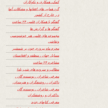
کمک، همکاری و نکوکاران
گرد همایی های افغانها و مشکلات آنها
د ر خارج از کشور
گفتگو با همکاران قلمی ۲۴ ساعت
گفتگو ها و گزارش ها
مجموعه های قلمی هنر خوشنویسی
ونقاشی
محرم ماه پیروزی خون بر شمشیر
مسایل جهان ، منطقه و افغانستان
مشاعره ۲۴ ساعت
مطالب و سروده های شب یلدا
معرفی شاعران ، نویسنده گان ،
داکتران ، روشنفگران و هنرمندان.
معرفی شاعران ، نویسنده گان
،داکتران و روشنفکران
معرفی کتابهای جدید