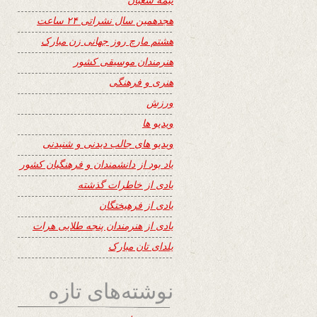
هجدهمین سال نشراتی ۲۴ ساعت
هشتم مارچ روز جهانی زن مبارک
هنرمندان موسیقی کشور
هنری و فرهنگی
ورزش
ویدیو ها
ویدیو های جالب دیدنی و شنیدنی
یاد بود از دانشمندان و فرهنگیان کشور
یادی از خاطرات گذشته
یادی از فرهیختگان
یادی از هنرمندان پنجه طلایی هرات
یلدای تان مبارک
نوشته‌های تازه