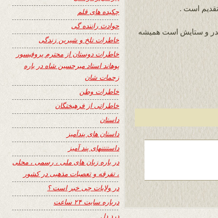
قدیم است .
چکیده های قلم
حوادث راننده گی
 قدر و ستایش است همیشه
خاطرات تلخ و شیرین زندگی
خاطرات دوستان از محترم پروفیسور
پوهاند استاد میرحسین شاه در باره
زحمات شان
خاطرات وطن
خاطراتی از فرهیختگان
داستان
داستان های پندآمیز
داستنتنهای پند آمیز
در باره زبان های ملی ، رسمی ، محلی
، تفرقه و تعصبات مذهبی در کشور
در ولایات چی خبر است ؟
درباره سایت ۲۴ ساعت
درد دل