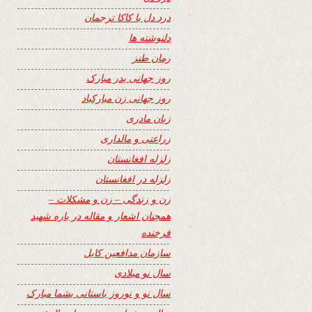
درد دل با کاکا ترجمان
دلنوشته ها
رمان طنز
روز جهانی پدر مبارک
روز جهانی زن مبارکباد
زبان مادری
زراعتی و مالداری
زلزله افغانستان
زلزله در افغانستان
زن و زندگی – زن و مشکلات –
همچنان اشعار و مقاله در باره شهید
فرخنده
سازمان مدافعین کابل
سال نو میلادی
سال نو و نوروز باستانی بشما مبارک