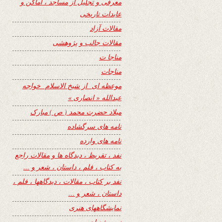
معرفی و تجلیل از مساجد ، اماکن و
عابدات تاریخی
مقالات آزاد
مقالات جالب و پژوهشی
مناجا ت
مناجات
موعظه ای از شیخ الاسلام خواجه
عبدالله « انصاری »
میلاد حضرت محمد ( ص ) مبارک
نامه های سرگشاده
نامه های وارده
نفد ، تقریظ ، دیدگاه ها و مقالات راجع
به کتاب ، فلم ، داستان ، شعر و …
نفد بر کتاب ، مقالات ، دیدگاهها ، فلم ،
داستان ، شعر و …
نمایشگاههای هنری
نیمه شعبان