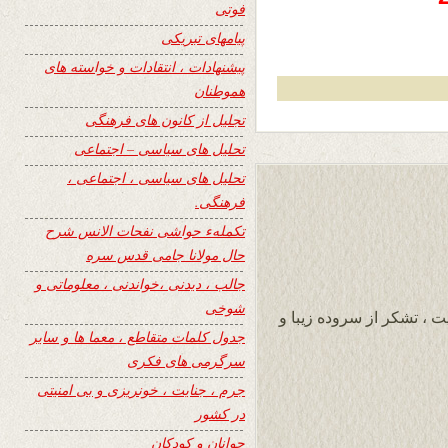
فوتی
پیامهای تبریکی
پیشنهادات ، انتقادات و خواسته های
هموطنان
تجلیل از کانون های فرهنگی
تحلیل های سیاسی – اجتماعی
تحلیل های سیاسی ، اجتماعی ،
فرهنگی.
تکملهء حواشی نفحات الانس شرح
حال مولانا جامی قدس سره
جالب ، دیدنی ،خواندنی ، معلوماتی و
شوخی
ت ، تشکر از سروده زیبا و
جدول کلمات متقاطع ، معما ها و سایر
سرگرمی های فکری
جرم ، جنایت ، خونریزی و بی امنیتی
در کشور
جوانان و کودکان