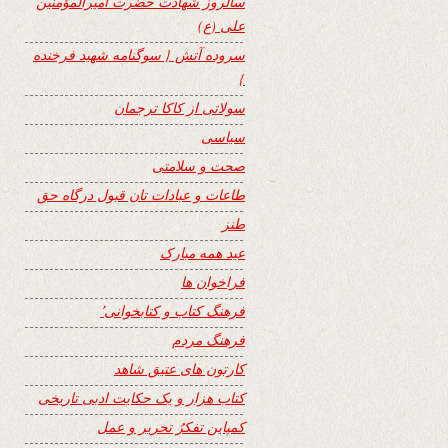
سالروز شهادت حضرت امیرالمؤمنین
علی (ع)
سروده آتش { سوگنامه شهید فرخنده
}
سولاتی از کاکا ترجمان
سیاسی
صحت و سلامتی
طاعات و عبادات تان قبول درگاه حق
طنز
عید همه مبارک
فراخوان ها
فرهنگ کتاب و کتابخوانی٬
فرهنگ مردم
کارتون های عتیق شاهد
کتاب هزار و یک حکایت ادبی تاریخی
کمپاین تفکرُ تحریر و عمل