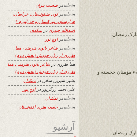
admin
در
صحبت پیران
admin
در
لوی پشتونستان، خراسان،
هزارستان، تورکستان و فدرالیزم !
اسدالله حیدری
در
نمکدان
مبارک رمضان
admin
در
اوجِ نور
admin
در
شاعر بانوی هنرمند ، هما
طرزی از زبان خودش (بخش دوم)
هما طرزی
در
شاعر بانوی هنرمند ، هما
طرزی از زبان خودش (بخش دوم)
هء مؤمنان خجسته و
بشیر شیرین سخن
در
نمکدان
علی احمد زرگرپور
در
اوجِ نور
admin
در
نمکدان
admin
در
جامعه هنری افغانستان
آرشیو
مبارک رمضان