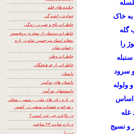
لسله
چکیده های قلم
 به خاک
حوادث راننده گی
خاطرات تلخ و شیرین زندگی
 گله
خاطرات دوستان از محترم پروفیسور
پوهاند استاد میرحسین شاه در باره
ژ را
زحمات شان
خاطرات وطن
سنبله
خاطراتی از فرهیختگان
و سرود
داستان
داستان های پندآمیز
 ولوله
داستنتنهای پند آمیز
 اساس
در باره زبان های ملی ، رسمی ، محلی
، تفرقه و تعصبات مذهبی در کشور
 غله
در ولایات چی خبر است ؟
درباره سایت ۲۴ ساعت
 و نسیج
درد دل