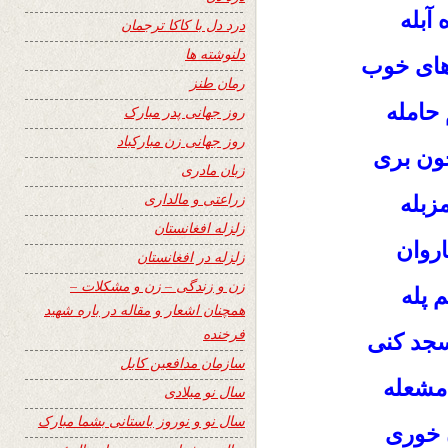
آبله
درد دل با کاکا ترجمان
دلنوشته ها
های خوب
رمان طنز
حامله
روز جهانی پدر مبارک
روز جهانی زن مبارکباد
چون بری
زبان مادری
زراعتی و مالداری
زبله
زلزله افغانستان
اروان
زلزله در افغانستان
زن و زندگی – زن و مشکلات –
 پله
همچنان اشعار و مقاله در باره شهید
فرخنده
سجد کنی
سازمان مدافعین کابل
 مشعله
سال نو میلادی
سال نو و نوروز باستانی بشما مبارک
 خوری