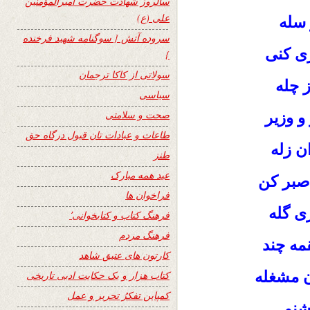
سالروز شهادت حضرت امیرالمؤمنین
علی (ع)
 سله
سروده آتش { سوگنامه شهید فرخنده
ری کنی
}
سولاتی از کاکا ترجمان
ز چله
سیاسی
صحت و سلامتی
 وزیر
طاعات و عبادات تان قبول درگاه حق
ن زله
طنز
عید همه مبارک
صبر کن
فراخوان ها
ی گله
فرهنگ کتاب و کتابخوانی٬
فرهنگ مردم
مه چند
کارتون های عتیق شاهد
ن مشغله
کتاب هزار و یک حکایت ادبی تاریخی
کمپاین تفکرُ تحریر و عمل
نو