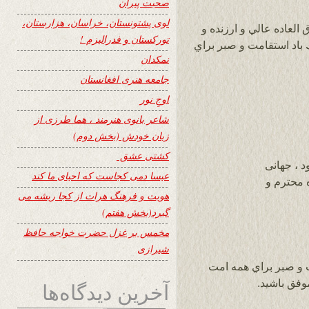
صحبت پیران
لوی پشتونستان، خراسان، هزارستان،
لعاده عالي و ارزنده و
تورکستان و فدرالیزم !
ك باد استقامت و صبر براي
نمکدان
جامعه هنری افغانستان
اوجِ نور
شاعر بانوی هنرمند ، هما طرزی از
زبان خودش (بخش دوم)
کشتی عشق
 ، جهانی
عیسا دمی کجاست که احیای ما کند
 محترم و
هویت و فرهنگ هرات از کجا ریشه می
گیرد(بخش هفتم)
مخمس بر غزل حضرت خواجه حافظ
شیرازی
 و صبر براي همه امت
وفق باشید.
آخرین دیدگاه‌ها