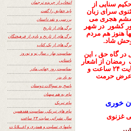
انتخاب از جریده ترجمان
حکیم سنایی از
ثنوی‌ سرای زبان
باید حقایق را گفت
شم هجری‌ می‌
بررسی و نقد داستان
ور کشور در شهر
برگ های از تاریخ
ا هنوز هم مردم
برگ های از تاریخ و یادی از فرهیختگان
روحش شاد.
برگ های از یک کتاب
در گاه حق ، این
بمناسبت بهار ، سال نو و نوروز
باستانی
ک رمضان از اشعار
وی انتخاب نموده و با شما عزیزان سایت ۲۴ ساعت و
بمناسبت روز جهانی مادر
ا عرض حرمت
به یاد پدر
پاسخ به سوالات دوستان
پیام به هم میهنان
ن خوری
پیام تبریک
پیام های تبریکی بمناسبت هفدهمین
ی غزنوی
سال نشراتی سایت ۲۴ ساعت
پیامها ی تسلیت و همدری و اعـــلانا ت
شیر