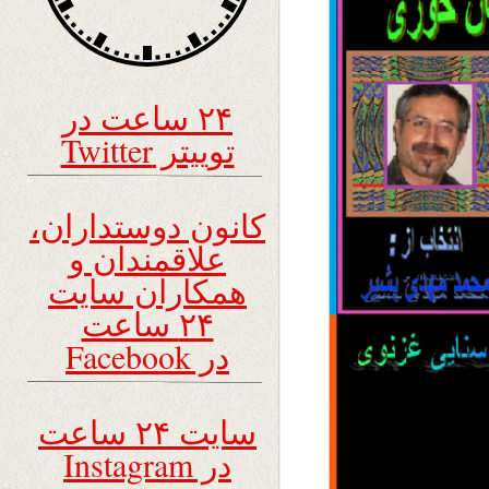
۲۴ ساعت در
توییتر Twitter
کانون دوستداران،
علاقمندان و
همکاران سایت
۲۴ ساعت
در Facebook
سایت ۲۴ ساعت
در Instagram