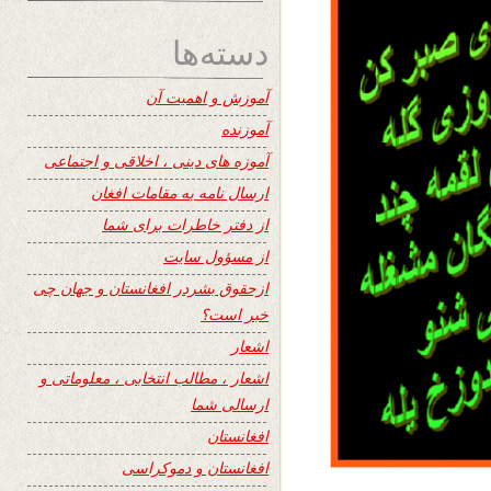
دسته‌ها
آموزش و اهمیت آن
آموزنده
آموزه های دینی ، اخلاقی و اجتماعی
ارسال نامه به مقامات افغان
از دفتر خاطرات برای شما
از مسؤول سایت
ازحقوق بشردر افغانستان و جهان چی
خبر است؟
اشعار
اشعار ، مطالب انتخابی ، معلوماتی و
ارسالی شما
افغانستان
افغانستان و دموکراسی