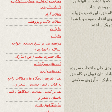
که با گذشت سالها هنوز
معرفی و تجلیل از مساجد ، اماکن و
د ، روحش شاد.
عابدات تاریخی
 حق ، این قصیده زیبا و
مقالات آزاد
ی انتخاب نموده و با شما
مقالات جالب و پژوهشی
مناجا ت
مناجات
موعظه ای از شیخ الاسلام خواجه
عبدالله « انصاری »
میلاد حضرت محمد ( ص ) مبارک
نامه های سرگشاده
هدی جان و انتخاب سروده
نامه های وارده
ادات تان قبول در گاه حق
نفد ، تقریظ ، دیدگاه ها و مقالات راجع
مبارک. به آرزوی سلامتی
به کتاب ، فلم ، داستان ، شعر و …
نفد بر کتاب ، مقالات ، دیدگاهها ، فلم ،
داستان ، شعر و …
نمایشگاههای هنری
نیمه شعبان