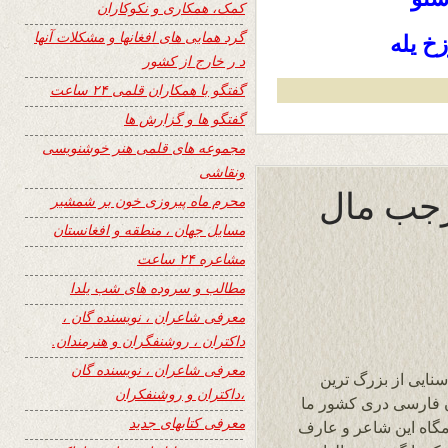
کمک، همکاری و نکوکاران
گرد همایی های افغانها و مشکلات آنها
خ یله
د ر خارج از کشور
گفتگو با همکاران قلمی ۲۴ ساعت
گفتگو ها و گزارش ها
مجموعه های قلمی هنر خوشنویسی
ونقاشی
 رجب مال
محرم ماه پیروزی خون بر شمشیر
مسایل جهان ، منطقه و افغانستان
مشاعره ۲۴ ساعت
مطالب و سروده های شب یلدا
معرفی شاعران ، نویسنده گان ،
داکتران ، روشنفگران و هنرمندان.
معرفی شاعران ، نویسنده گان
نایی از بزرگ‌ ترین
،داکتران و روشنفکران
ان فارسی دری کشور ما
معرفی کتابهای جدید
گاه این شاعر و عارف