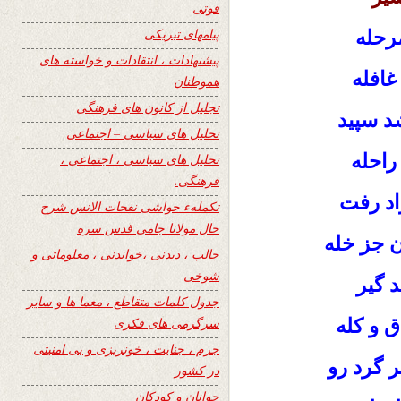
فوتی
پیامهای تبریکی
رحله
پیشنهادات ، انتقادات و خواسته های
غافله
هموطنان
تجلیل از کانون های فرهنگی
د سپید
تحلیل های سیاسی – اجتماعی
راحله
تحلیل های سیاسی ، اجتماعی ،
فرهنگی.
زاد رفت
تکملهء حواشی نفحات الانس شرح
حال مولانا جامی قدس سره
ن جز خله
جالب ، دیدنی ،خواندنی ، معلوماتی و
شوخی
د گیر
جدول کلمات متقاطع ، معما ها و سایر
ق و کله
سرگرمی های فکری
جرم ، جنایت ، خونریزی و بی امنیتی
 گرد رو
در کشور
جوانان و کودکان