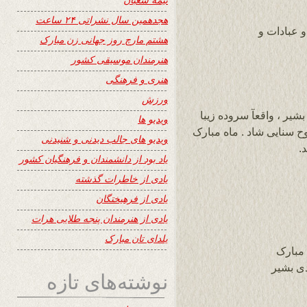
هجدهمین سال نشراتی ۲۴ ساعت
 عبادات و
هشتم مارچ روز جهانی زن مبارک
هنرمندان موسیقی کشور
هنری و فرهنگی
ورزش
یر ، واقعآ سروده زیبا
ویدیو ها
وح سنایی شاد . ماه مبارک
ویدیو های جالب دیدنی و شنیدنی
.
یاد بود از دانشمندان و فرهنگیان کشور
یادی از خاطرات گذشته
یادی از فرهیختگان
یادی از هنرمندان پنجه طلایی هرات
یلدای تان مبارک
 مبارک
دی بشیر
نوشته‌های تازه