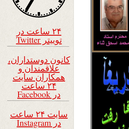
۲۴ ساعت در
توییتر Twitter
کانون دوستداران،
علاقمندان و
همکاران سایت
۲۴ ساعت
در Facebook
سایت ۲۴ ساعت
در Instagram