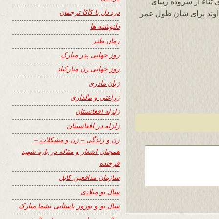
 ثناء از سروده زیبای
درد دل با کاکا ترجمان
اوند برای شان طول عمر
دلنوشته ها
رمان طنز
روز جهانی پدر مبارک
روز جهانی زن مبارکباد
زبان مادری
زراعتی و مالداری
زلزله افغانستان
زلزله در افغانستان
زن و زندگی – زن و مشکلات –
همچنان اشعار و مقاله در باره شهید
فرخنده
سازمان مدافعین کابل
سال نو میلادی
سال نو و نوروز باستانی بشما مبارک