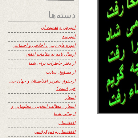
دسته‌ها
آموزش و اهمیت آن
آموزنده
آموزه های دینی ، اخلاقی و اجتماعی
ارسال نامه به مقامات افغان
از دفتر خاطرات برای شما
از مسؤول سایت
ازحقوق بشردر افغانستان و جهان چی
خبر است؟
اشعار
اشعار ، مطالب انتخابی ، معلوماتی و
ارسالی شما
افغانستان
افغانستان و دموکراسی