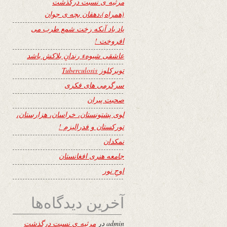
مرثیه ی نسبت درگذشت
(همراه)،دهقان بچه ی جوان
یاد باد آنکه رخت شمع طرب می
افروخت !
عاشقی شیوهء رندانِ بلاکش باشد
توبرکلوز Tuberculosis
سرگرمی های فکری
صحبت پیران
لوی پشتونستان، خراسان، هزارستان،
تورکستان و فدرالیزم !
نمکدان
جامعه هنری افغانستان
اوجِ نور
آخرین دیدگاه‌ها
admin
در
مرثیه ی نسبت درگذشت