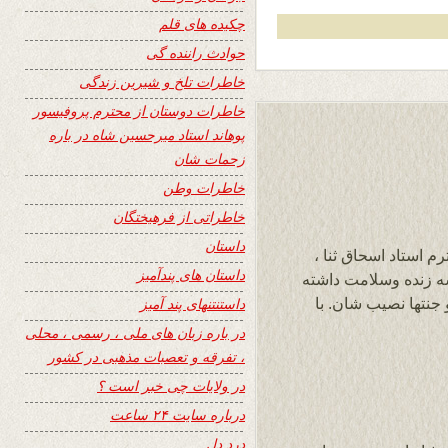
چکیده های قلم
حوادث راننده گی
خاطرات تلخ و شیرین زندگی
خاطرات دوستان از محترم پروفیسور
پوهاند استاد میرحسین شاه در باره
زحمات شان
خاطرات وطن
خاطراتی از فرهیختگان
داستان
م استاد اسحاق ثنا ،
داستان های پندآمیز
شه زنده وسلامت داشته
جنتها نصیب شان. با
داستنتنهای پند آمیز
در باره زبان های ملی ، رسمی ، محلی
، تفرقه و تعصبات مذهبی در کشور
در ولایات چی خبر است ؟
درباره سایت ۲۴ ساعت
درد دل