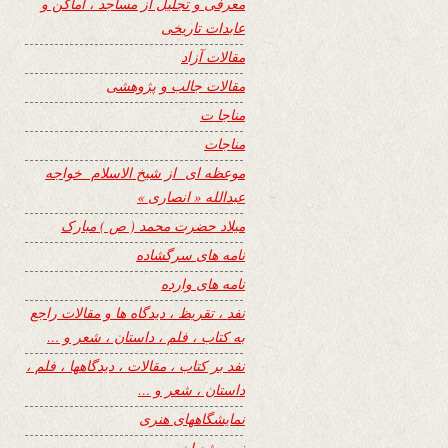
معرفی و تجلیل از مساجد ، اماکن و
عابدات تاریخی
مقالات آزاد
مقالات جالب و پژوهشی
مناجا ت
مناجات
موعظه ای از شیخ الاسلام خواجه
عبدالله « انصاری »
میلاد حضرت محمد ( ص ) مبارک
نامه های سرگشاده
نامه های وارده
نفد ، تقریظ ، دیدگاه ها و مقالات راجع
به کتاب ، فلم ، داستان ، شعر و …
نفد بر کتاب ، مقالات ، دیدگاهها ، فلم ،
داستان ، شعر و …
نمایشگاههای هنری
نیمه شعبان