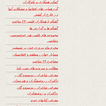
کمک، همکاری و نکوکاران
گرد همایی های افغانها و مشکلات آنها
د ر خارج از کشور
گفتگو با همکاران قلمی ۲۴ ساعت
گفتگو ها و گزارش ها
مجموعه های قلمی هنر خوشنویسی
ونقاشی
محرم ماه پیروزی خون بر شمشیر
مسایل جهان ، منطقه و افغانستان
مشاعره ۲۴ ساعت
مطالب و سروده های شب یلدا
معرفی شاعران ، نویسنده گان ،
داکتران ، روشنفگران و هنرمندان.
معرفی شاعران ، نویسنده گان
،داکتران و روشنفکران
معرفی کتابهای جدید