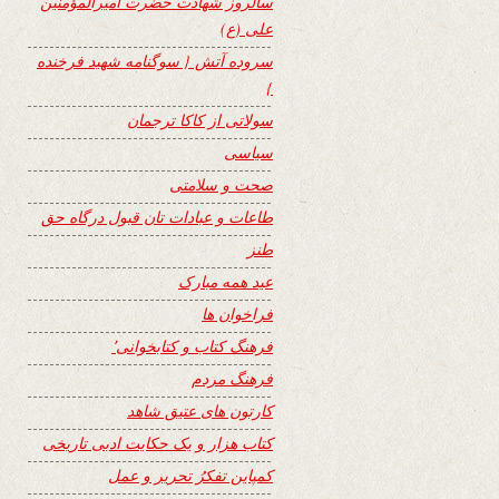
سالروز شهادت حضرت امیرالمؤمنین
علی (ع)
سروده آتش { سوگنامه شهید فرخنده
}
سولاتی از کاکا ترجمان
سیاسی
صحت و سلامتی
طاعات و عبادات تان قبول درگاه حق
طنز
عید همه مبارک
فراخوان ها
فرهنگ کتاب و کتابخوانی٬
فرهنگ مردم
کارتون های عتیق شاهد
کتاب هزار و یک حکایت ادبی تاریخی
کمپاین تفکرُ تحریر و عمل