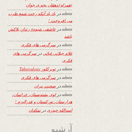
(همراه)،دهقان بچه ی جوان
admin
در
یاد باد آنکه رخت شمع طرب
می افروخت !
admin
در
عاشقی شیوهء رندانِ بلاکش
باشد
admin
در
سرگرمی های فکری
غلام جیلانی غیاثی
در
سرگرمی های
فکری
admin
در
توبرکلوز Tuberculosis
admin
در
سرگرمی های فکری
admin
در
صحبت پیران
admin
در
لوی پشتونستان، خراسان،
هزارستان، تورکستان و فدرالیزم !
اسدالله حیدری
در
نمکدان
آرشیو