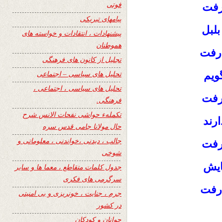
فوتی
رفت
پیامهای تبریکی
لبل
پیشنهادات ، انتقادات و خواسته های
هموطنان
رفت
تجلیل از کانون های فرهنگی
تحلیل های سیاسی – اجتماعی
ویم
تحلیل های سیاسی ، اجتماعی ،
 رفت
فرهنگی.
تکملهء حواشی نفحات الانس شرح
رند
حال مولانا جامی قدس سره
جالب ، دیدنی ،خواندنی ، معلوماتی و
رفت
شوخی
ایش
جدول کلمات متقاطع ، معما ها و سایر
سرگرمی های فکری
 رفت
جرم ، جنایت ، خونریزی و بی امنیتی
در کشور
جوانان و کودکان