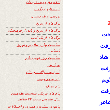
انتخاب از جریده ترجمان
باید حقایق را گفت
بررسی و نقد داستان
برگ های از تاریخ
برگ های از تاریخ و یادی از فرهیختگان
فت
برگ های از یک کتاب
بمناسبت بهار ، سال نو و نوروز
رفت
باستانی
شاد
بمناسبت روز جهانی مادر
به یاد پدر
رفت
پاسخ به سوالات دوستان
ویم
پیام به هم میهنان
پیام تبریک
رفت
پیام های تبریکی بمناسبت هفدهمین
سال نشراتی سایت ۲۴ ساعت
اعر
پیامها ی تسلیت و همدری و اعـــلانا ت