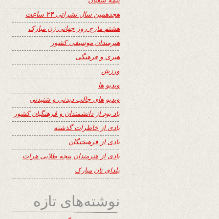
هجدهمین سال نشراتی ۲۴ ساعت
هشتم مارچ روز جهانی زن مبارک
هنرمندان موسیقی کشور
هنری و فرهنگی
ورزش
ویدیو ها
ویدیو های جالب دیدنی و شنیدنی
یاد بود از دانشمندان و فرهنگیان کشور
یادی از خاطرات گذشته
یادی از فرهیختگان
یادی از هنرمندان پنجه طلایی هرات
یلدای تان مبارک
نوشته‌های تازه