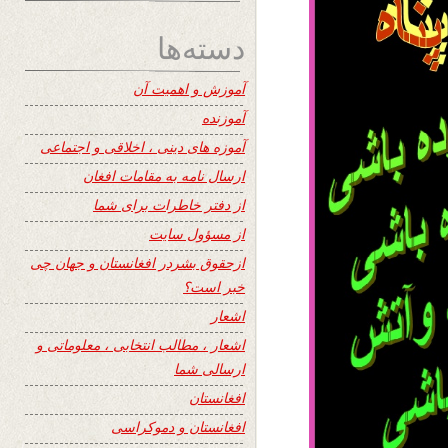
دسته‌ها
آموزش و اهمیت آن
آموزنده
آموزه های دینی ، اخلاقی و اجتماعی
ارسال نامه به مقامات افغان
از دفتر خاطرات برای شما
از مسؤول سایت
ازحقوق بشردر افغانستان و جهان چی
خبر است؟
اشعار
اشعار ، مطالب انتخابی ، معلوماتی و
ارسالی شما
افغانستان
افغانستان و دموکراسی