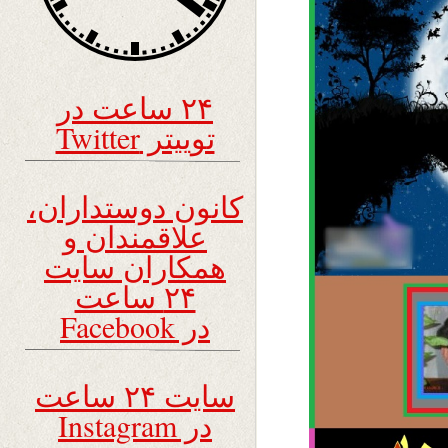
۲۴ ساعت در
توییتر Twitter
کانون دوستداران،
علاقمندان و
همکاران سایت
۲۴ ساعت
در Facebook
سایت ۲۴ ساعت
در Instagram