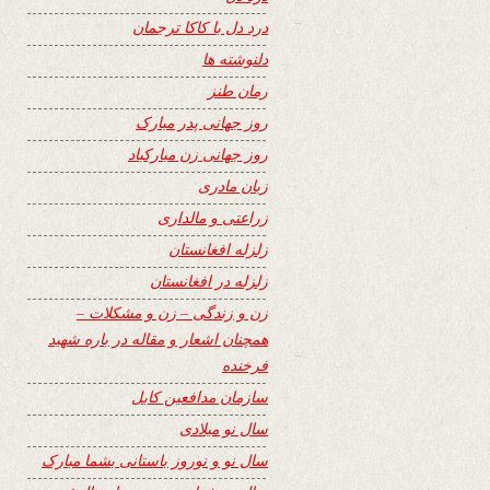
درد دل با کاکا ترجمان
دلنوشته ها
رمان طنز
روز جهانی پدر مبارک
روز جهانی زن مبارکباد
زبان مادری
زراعتی و مالداری
زلزله افغانستان
زلزله در افغانستان
زن و زندگی – زن و مشکلات –
همچنان اشعار و مقاله در باره شهید
فرخنده
سازمان مدافعین کابل
سال نو میلادی
سال نو و نوروز باستانی بشما مبارک