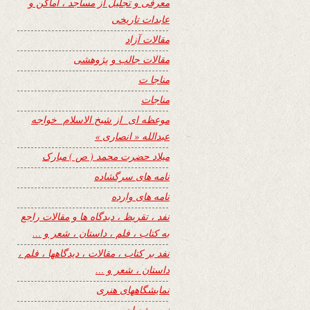
معرفی و تجلیل از مساجد ، اماکن و
عابدات تاریخی
مقالات آزاد
مقالات جالب و پژوهشی
مناجا ت
مناجات
موعظه ای از شیخ الاسلام خواجه
عبدالله « انصاری »
میلاد حضرت محمد ( ص ) مبارک
نامه های سرگشاده
نامه های وارده
نفد ، تقریظ ، دیدگاه ها و مقالات راجع
به کتاب ، فلم ، داستان ، شعر و …
نفد بر کتاب ، مقالات ، دیدگاهها ، فلم ،
داستان ، شعر و …
نمایشگاههای هنری
نیمه شعبان