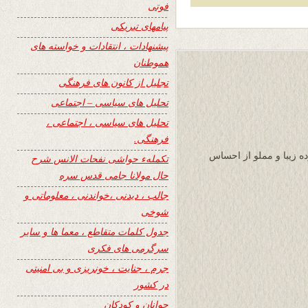
فوتی
پیامهای تبریکی
پیشنهادات ، انتقادات و خواسته های
هموطنان
تجلیل از کانون های فرهنگی
تحلیل های سیاسی – اجتماعی
تحلیل های سیاسی ، اجتماعی ،
فرهنگی.
ده زیبا و مملو از احساس
تکملهء حواشی نفحات الانس شرح
حال مولانا جامی قدس سره
جالب ، دیدنی ،خواندنی ، معلوماتی و
شوخی
جدول کلمات متقاطع ، معما ها و سایر
سرگرمی های فکری
جرم ، جنایت ، خونریزی و بی امنیتی
در کشور
جوانان و کودکان