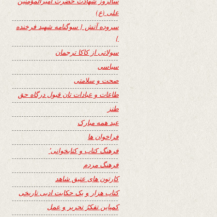
سالروز شهادت حضرت امیرالمؤمنین
علی (ع)
سروده آتش { سوگنامه شهید فرخنده
}
سولاتی از کاکا ترجمان
سیاسی
صحت و سلامتی
طاعات و عبادات تان قبول درگاه حق
طنز
عید همه مبارک
فراخوان ها
فرهنگ کتاب و کتابخوانی٬
فرهنگ مردم
کارتون های عتیق شاهد
کتاب هزار و یک حکایت ادبی تاریخی
کمپاین تفکرُ تحریر و عمل