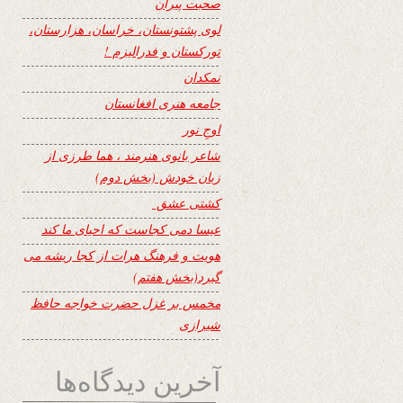
صحبت پیران
لوی پشتونستان، خراسان، هزارستان،
تورکستان و فدرالیزم !
نمکدان
جامعه هنری افغانستان
اوجِ نور
شاعر بانوی هنرمند ، هما طرزی از
زبان خودش (بخش دوم)
کشتی عشق
عیسا دمی کجاست که احیای ما کند
هویت و فرهنگ هرات از کجا ریشه می
گیرد(بخش هفتم)
مخمس بر غزل حضرت خواجه حافظ
شیرازی
آخرین دیدگاه‌ها