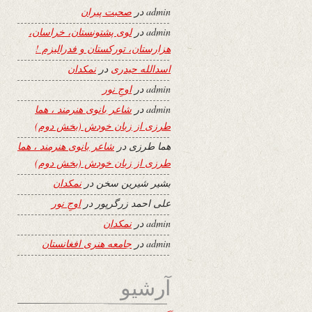
admin
در
صحبت پیران
admin
در
لوی پشتونستان، خراسان،
هزارستان، تورکستان و فدرالیزم !
اسدالله حیدری
در
نمکدان
admin
در
اوجِ نور
admin
در
شاعر بانوی هنرمند ، هما
طرزی از زبان خودش (بخش دوم)
هما طرزی
در
شاعر بانوی هنرمند ، هما
طرزی از زبان خودش (بخش دوم)
بشیر شیرین سخن
در
نمکدان
علی احمد زرگرپور
در
اوجِ نور
admin
در
نمکدان
admin
در
جامعه هنری افغانستان
آرشیو