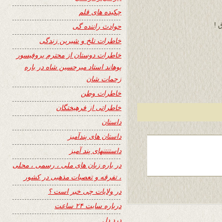
چکیده های قلم
 !
حوادث راننده گی
خاطرات تلخ و شیرین زندگی
خاطرات دوستان از محترم پروفیسور
پوهاند استاد میرحسین شاه در باره
زحمات شان
خاطرات وطن
خاطراتی از فرهیختگان
داستان
داستان های پندآمیز
داستنتنهای پند آمیز
در باره زبان های ملی ، رسمی ، محلی
، تفرقه و تعصبات مذهبی در کشور
در ولایات چی خبر است ؟
درباره سایت ۲۴ ساعت
درد دل