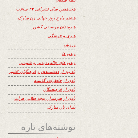
هجدهمین سال نشراتی ۲۴ ساعت
هشتم مارچ روز جهانی زن مبارک
هنرمندان موسیقی کشور
هنری و فرهنگی
ورزش
ویدیو ها
ویدیو های جالب دیدنی و شنیدنی
یاد بود از دانشمندان و فرهنگیان کشور
یادی از خاطرات گذشته
یادی از فرهیختگان
یادی از هنرمندان پنجه طلایی هرات
یلدای تان مبارک
نوشته‌های تازه