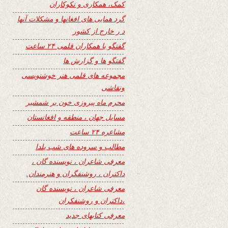
کمک، همکاری و نکوکاران
گرد همایی های افغانها و مشکلات آنها
د ر خارج از کشور
گفتگو با همکاران قلمی ۲۴ ساعت
گفتگو ها و گزارش ها
مجموعه های قلمی هنر خوشنویسی
ونقاشی
محرم ماه پیروزی خون بر شمشیر
مسایل جهان ، منطقه و افغانستان
مشاعره ۲۴ ساعت
مطالب و سروده های شب یلدا
معرفی شاعران ، نویسنده گان ،
داکتران ، روشنفگران و هنرمندان.
معرفی شاعران ، نویسنده گان
،داکتران و روشنفکران
معرفی کتابهای جدید