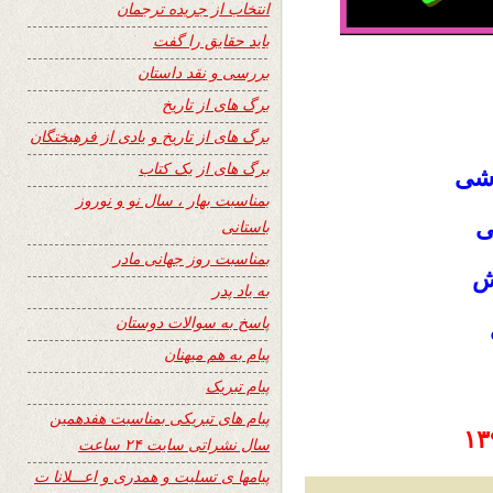
انتخاب از جریده ترجمان
باید حقایق را گفت
بررسی و نقد داستان
برگ های از تاریخ
برگ های از تاریخ و یادی از فرهیختگان
برگ های از یک کتاب
اشی
بمناسبت بهار ، سال نو و نوروز
ی
باستانی
بمناسبت روز جهانی مادر
ش
به یاد پدر
پاسخ به سوالات دوستان
پیام به هم میهنان
پیام تبریک
پیام های تبریکی بمناسبت هفدهمین
سال نشراتی سایت ۲۴ ساعت
پیامها ی تسلیت و همدری و اعـــلانا ت