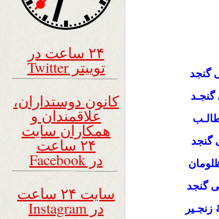
۲۴ ساعت در
توییتر Twitter
 گنجد
 گنجـد
کانون دوستداران،
علاقمندان و
 طالـب
همکاران سایت
 گنجد
۲۴ ساعت
در Facebook
ظلومان
ی گنجد
سایت ۲۴ ساعت
در Instagram
زنجـیر