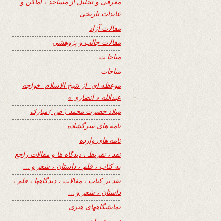
معرفی و تجلیل از مساجد ، اماکن و
عابدات تاریخی
مقالات آزاد
مقالات جالب و پژوهشی
مناجا ت
مناجات
موعظه ای از شیخ الاسلام خواجه
عبدالله « انصاری »
میلاد حضرت محمد ( ص ) مبارک
نامه های سرگشاده
نامه های وارده
نفد ، تقریظ ، دیدگاه ها و مقالات راجع
به کتاب ، فلم ، داستان ، شعر و …
نفد بر کتاب ، مقالات ، دیدگاهها ، فلم ،
داستان ، شعر و …
نمایشگاههای هنری
نیمه شعبان