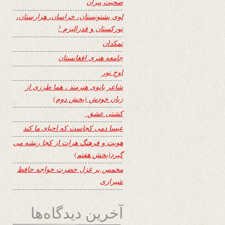
صحبت پیران
لوی پشتونستان، خراسان، هزارستان،
تورکستان و فدرالیزم !
نمکدان
جامعه هنری افغانستان
اوجِ نور
شاعر بانوی هنرمند ، هما طرزی از
زبان خودش (بخش دوم)
کشتی عشق
عیسا دمی کجاست که احیای ما کند
هویت و فرهنگ هرات از کجا ریشه می
گیرد(بخش هفتم)
مخمس بر غزل حضرت خواجه حافظ
شیرازی
آخرین دیدگاه‌ها