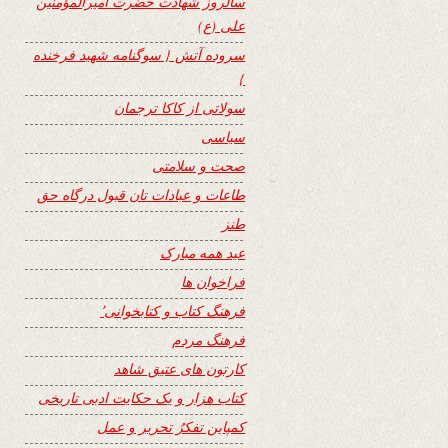
سالروز شهادت حضرت امیرالمؤمنین
علی (ع)
سروده آتش { سوگنامه شهید فرخنده
}
سولاتی از کاکا ترجمان
سیاسی
صحت و سلامتی
طاعات و عبادات تان قبول درگاه حق
طنز
عید همه مبارک
فراخوان ها
فرهنگ کتاب و کتابخوانی٬
فرهنگ مردم
کارتون های عتیق شاهد
کتاب هزار و یک حکایت ادبی تاریخی
کمپاین تفکرُ تحریر و عمل