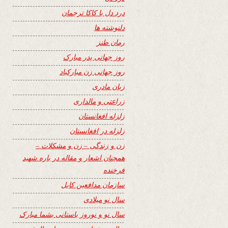
درد دل با کاکا ترجمان
دلنوشته ها
رمان طنز
روز جهانی پدر مبارک
روز جهانی زن مبارکباد
زبان مادری
زراعتی و مالداری
زلزله افغانستان
زلزله در افغانستان
زن و زندگی – زن و مشکلات –
همچنان اشعار و مقاله در باره شهید
فرخنده
سازمان مدافعین کابل
سال نو میلادی
سال نو و نوروز باستانی بشما مبارک