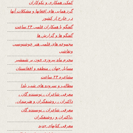
کمک، همکاری و نکوکاران
گرد همایی های افغانها و مشکلات آنها
د ر خارج از کشور
گفتگو با همکاران قلمی ۲۴ ساعت
گفتگو ها و گزارش ها
مجموعه های قلمی هنر خوشنویسی
ونقاشی
محرم ماه پیروزی خون بر شمشیر
مسایل جهان ، منطقه و افغانستان
مشاعره ۲۴ ساعت
مطالب و سروده های شب یلدا
معرفی شاعران ، نویسنده گان ،
داکتران ، روشنفگران و هنرمندان.
معرفی شاعران ، نویسنده گان
،داکتران و روشنفکران
معرفی کتابهای جدید