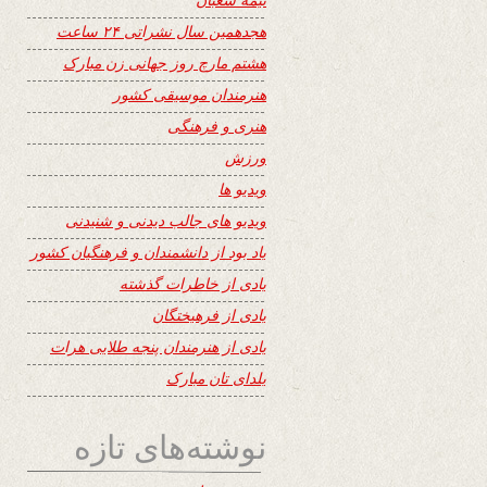
هجدهمین سال نشراتی ۲۴ ساعت
هشتم مارچ روز جهانی زن مبارک
هنرمندان موسیقی کشور
هنری و فرهنگی
ورزش
ویدیو ها
ویدیو های جالب دیدنی و شنیدنی
یاد بود از دانشمندان و فرهنگیان کشور
یادی از خاطرات گذشته
یادی از فرهیختگان
یادی از هنرمندان پنجه طلایی هرات
یلدای تان مبارک
نوشته‌های تازه