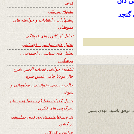
ی دان
فوتی
پیامهای تبریکی
 گنجد
پیشنهادات ، انتقادات و خواسته های
هموطنان
تجلیل از کانون های فرهنگی
تحلیل های سیاسی – اجتماعی
تحلیل های سیاسی ، اجتماعی ،
فرهنگی.
تکملهء حواشی نفحات الانس شرح
حال مولانا جامی قدس سره
جالب ، دیدنی ،خواندنی ، معلوماتی و
شوخی
جدول کلمات متقاطع ، معما ها و سایر
سرگرمی های فکری
ت. موفق باشید. مهدی بشیر
جرم ، جنایت ، خونریزی و بی امنیتی
در کشور
جوانان و کودکان