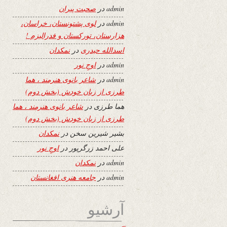
admin
در
صحبت پیران
admin
در
لوی پشتونستان، خراسان،
هزارستان، تورکستان و فدرالیزم !
اسدالله حیدری
در
نمکدان
admin
در
اوجِ نور
admin
در
شاعر بانوی هنرمند ، هما
طرزی از زبان خودش (بخش دوم)
هما طرزی
در
شاعر بانوی هنرمند ، هما
طرزی از زبان خودش (بخش دوم)
بشیر شیرین سخن
در
نمکدان
علی احمد زرگرپور
در
اوجِ نور
admin
در
نمکدان
admin
در
جامعه هنری افغانستان
آرشیو