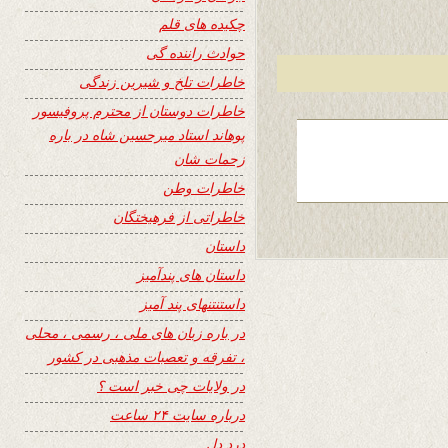
چکیده های قلم
حوادث راننده گی
خاطرات تلخ و شیرین زندگی
خاطرات دوستان از محترم پروفیسور
پوهاند استاد میرحسین شاه در باره
زحمات شان
خاطرات وطن
خاطراتی از فرهیختگان
داستان
داستان های پندآمیز
داستنتنهای پند آمیز
در باره زبان های ملی ، رسمی ، محلی
، تفرقه و تعصبات مذهبی در کشور
در ولایات چی خبر است ؟
درباره سایت ۲۴ ساعت
درد دل