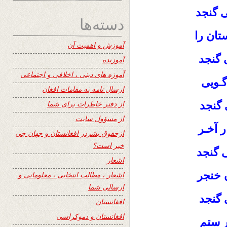
 گنجد
دسته‌ها
ان را
آموزش و اهمیت آن
 گنجد
آموزنده
آموزه های دینی ، اخلاقی و اجتماعی
گـویی
ارسال نامه به مقامات افغان
از دفتر خاطرات برای شما
 گنجد
از مسؤول سایت
 آخـر
ازحقوق بشردر افغانستان و جهان چی
خبر است؟
 گنجد
اشعار
 خنجر
اشعار ، مطالب انتخابی ، معلوماتی و
ارسالی شما
 گنجد
افغانستان
افغانستان و دموکراسی
ر ستم