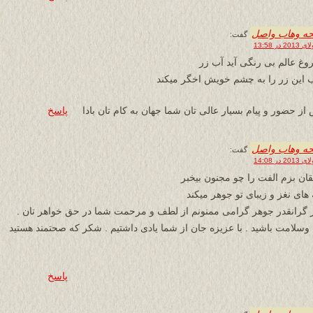
حه وهاب واصل
گفت:
روغ عالم بی رنگی آید آب زر
 این زر را به چشم خویش اخگر میکند
ز حضور و پیام بسیار عالی تان شما جهان به کام تان بادا
پاسخ
حه وهاب واصل
گفت:
ان بزم الفت را چو مجنون بیخبر
 های نغز و زیبای تو جوهر میکند
 گرانقدر جوهر گرامی ممنونم از لطف و مرحمت شما در حق خواهر تان .
 وسلامت باشید . با عزیزه جان از شما یادی داشتیم . شکر که صحتمند هستید
پاسخ