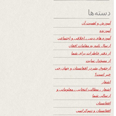
دسته‌ها
آموزش و اهمیت آن
آموزنده
آموزه های دینی ، اخلاقی و اجتماعی
ارسال نامه به مقامات افغان
از دفتر خاطرات برای شما
از مسؤول سایت
ازحقوق بشردر افغانستان و جهان چی
خبر است؟
اشعار
اشعار ، مطالب انتخابی ، معلوماتی و
ارسالی شما
افغانستان
افغانستان و دموکراسی