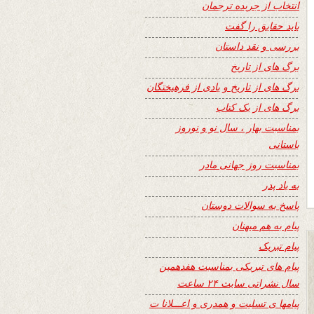
انتخاب از جریده ترجمان
باید حقایق را گفت
بررسی و نقد داستان
برگ های از تاریخ
برگ های از تاریخ و یادی از فرهیختگان
برگ های از یک کتاب
بمناسبت بهار ، سال نو و نوروز
باستانی
بمناسبت روز جهانی مادر
به یاد پدر
پاسخ به سوالات دوستان
پیام به هم میهنان
پیام تبریک
پیام های تبریکی بمناسبت هفدهمین
سال نشراتی سایت ۲۴ ساعت
پیامها ی تسلیت و همدری و اعـــلانا ت