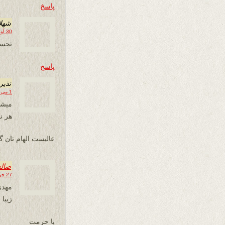
پاسخ
شهلا
30 آوریل 2013 در 15:38
تحسی
پاسخ
نذیر
1 می 2013 در 01:35
میشـ
هر ن
عالیست الهام تان گر
صال
27 جولای 2013 در 13:51
مهدی
زیبا
با حرمت