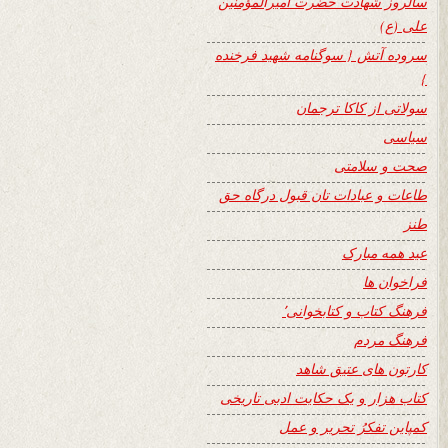
سالروز شهادت حضرت امیرالمؤمنین
علی (ع)
سروده آتش { سوگنامه شهید فرخنده
}
سولاتی از کاکا ترجمان
سیاسی
صحت و سلامتی
طاعات و عبادات تان قبول درگاه حق
طنز
عید همه مبارک
فراخوان ها
فرهنگ کتاب و کتابخوانی٬
فرهنگ مردم
کارتون های عتیق شاهد
کتاب هزار و یک حکایت ادبی تاریخی
کمپاین تفکرُ تحریر و عمل