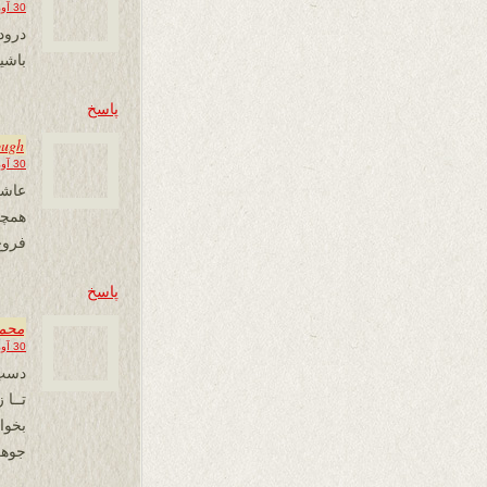
30 آوریل 2013 در 09:55
درود
باشی
پاسخ
ough
30 آوریل 2013 در 12:27
عاشق
همچو
فروغ
پاسخ
محمد
30 آوریل 2013 در 15:26
دستِ
تــا 
بخوا
جوهر