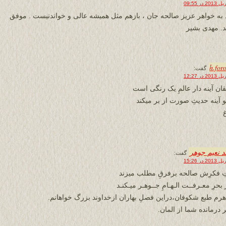
 به خواهر عزیز صالحه جان ، بازهم مثل همیشه عالی و خواندنیست . موفق
د. مهدی بشیر
h.for
گفت:
ان آینه دار عالمِ یک رنگی است
 آینه حدیثِ صورت از بر میکند
 نعیم جوهر
گفت:
 فکرِش صالحه برفرقِ مطلب میزند
ز بحرِ معـرفــت الـهـامِ جــوهـر میـکنـد
هرم طبع شکوفان،دراین فصلِ بهاران ازخداوند بزرگ خواهانم.
 درمانده شما از المان.