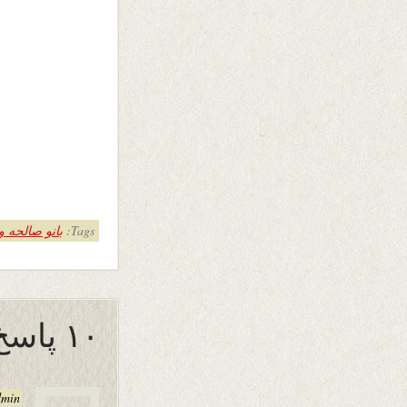
Tags:
بانو صالحه 
۱۰ پاسخ به “خانۀ حباب”
dmin