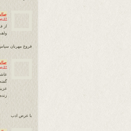
صال
27 جولای 2013 در 13:58
از ف
واهب
فروغ مهربان سپاس ا
صال
27 جولای 2013 در 14:08
عاشق
گفته
عزیز
زنده
.
با عرض ادب