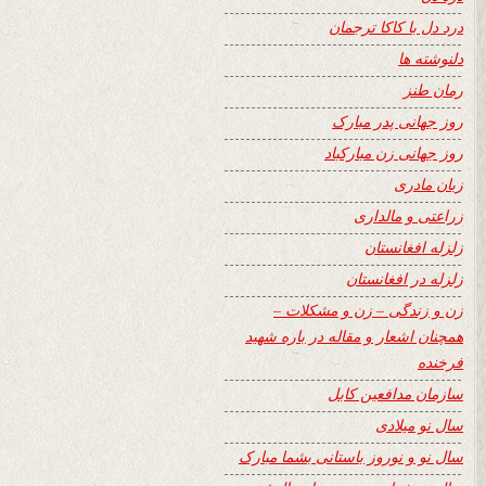
درد دل با کاکا ترجمان
دلنوشته ها
رمان طنز
روز جهانی پدر مبارک
روز جهانی زن مبارکباد
زبان مادری
زراعتی و مالداری
زلزله افغانستان
زلزله در افغانستان
زن و زندگی – زن و مشکلات –
همچنان اشعار و مقاله در باره شهید
فرخنده
سازمان مدافعین کابل
سال نو میلادی
سال نو و نوروز باستانی بشما مبارک