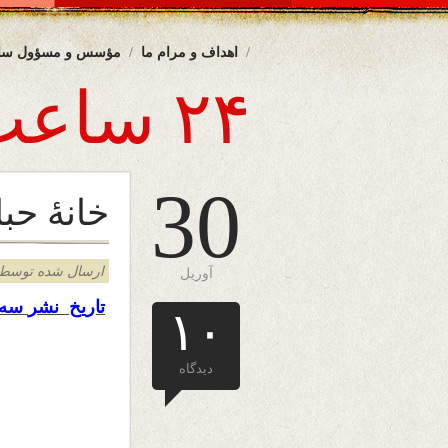
اهداف و مرام ما
مؤسس و مسؤول سا
۲۴ ساعت
30
خانۀ حب
ارسال شده توسط admin د
آوریل
تاریخ نشر
سه 
۱۰
دیدگاه