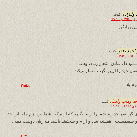
 ولیزاده
گفت:
ن برانگیز!
 احمد ظفر
گفت:
ـــود دل شایق اشعار زیبای وهاب
فس خود را ازین نگهت معطر میکند
م باد
پاسخ
حه وهاب واصل
گفت:
 گرانقدر خداوند شما را از ما نگیرد که از برکت شما این بزم ما تا این حد
 و صمیمیست . همیشه شاد و ارام و صحتمند باشید مه ربان دوست همه .
پاسخ