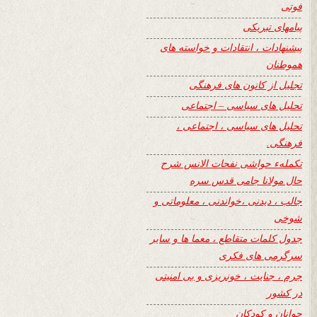
فوتی
پیامهای تبریکی
پیشنهادات ، انتقادات و خواسته های
هموطنان
تجلیل از کانون های فرهنگی
تحلیل های سیاسی – اجتماعی
تحلیل های سیاسی ، اجتماعی ،
فرهنگی.
تکملهء حواشی نفحات الانس شرح
حال مولانا جامی قدس سره
جالب ، دیدنی ،خواندنی ، معلوماتی و
شوخی
جدول کلمات متقاطع ، معما ها و سایر
سرگرمی های فکری
جرم ، جنایت ، خونریزی و بی امنیتی
در کشور
جوانان و کودکان