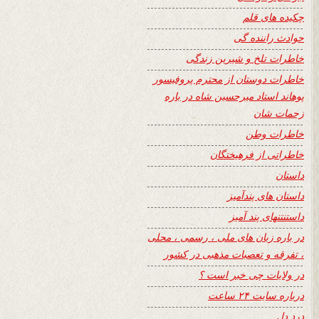
چکیده های قلم
حوادث راننده گی
خاطرات تلخ و شیرین زندگی
خاطرات دوستان از محترم پروفیسور
پوهاند استاد میرحسین شاه در باره
زحمات شان
خاطرات وطن
خاطراتی از فرهیختگان
داستان
داستان های پندآمیز
داستنتنهای پند آمیز
در باره زبان های ملی ، رسمی ، محلی
، تفرقه و تعصبات مذهبی در کشور
در ولایات چی خبر است ؟
درباره سایت ۲۴ ساعت
درد دل