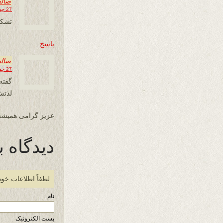
صال
27 جولای 2013 در 14:08
تشکر
پاسخ
صال
27 جولای 2013 در 14:14
گفته
لذتش
عزیز گرامی همیشه
دیدگاه ب
لطفاً اطلاعات خود
نام
پست الکترونیک