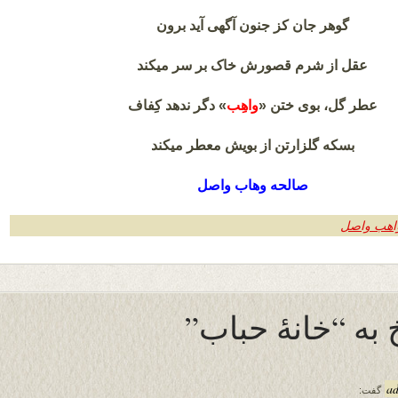
گوهر جان کز جنون آگهی آید برون
عقل از شرم قصورش خاک بر سر میکند
عطر گل، بوی ختن «
واهِب
» دگر ندهد کِفاف
بسکه گلزارتن از بویش معطر میکند
صالحه وهاب واصل
واهب واصل
a
گفت: