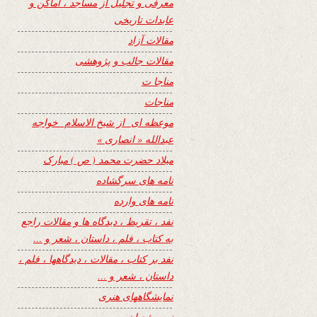
معرفی و تجلیل از مساجد ، اماکن و
عابدات تاریخی
مقالات آزاد
مقالات جالب و پژوهشی
مناجا ت
مناجات
موعظه ای از شیخ الاسلام خواجه
عبدالله « انصاری »
میلاد حضرت محمد ( ص ) مبارک
نامه های سرگشاده
نامه های وارده
نفد ، تقریظ ، دیدگاه ها و مقالات راجع
به کتاب ، فلم ، داستان ، شعر و …
نفد بر کتاب ، مقالات ، دیدگاهها ، فلم ،
داستان ، شعر و …
نمایشگاههای هنری
نیمه شعبان