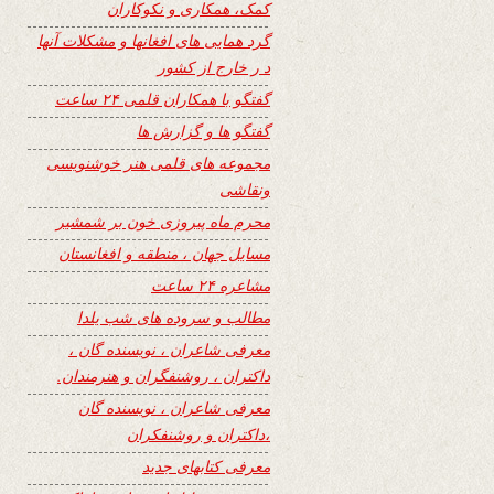
کمک، همکاری و نکوکاران
گرد همایی های افغانها و مشکلات آنها
د ر خارج از کشور
گفتگو با همکاران قلمی ۲۴ ساعت
گفتگو ها و گزارش ها
مجموعه های قلمی هنر خوشنویسی
ونقاشی
محرم ماه پیروزی خون بر شمشیر
مسایل جهان ، منطقه و افغانستان
مشاعره ۲۴ ساعت
مطالب و سروده های شب یلدا
معرفی شاعران ، نویسنده گان ،
داکتران ، روشنفگران و هنرمندان.
معرفی شاعران ، نویسنده گان
،داکتران و روشنفکران
معرفی کتابهای جدید