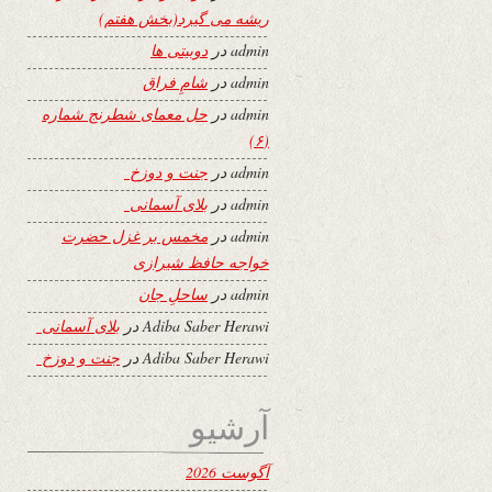
ریشه می گیرد(بخش هفتم)
admin
در
دوبیتی ها
admin
در
شامِ فراق
admin
در
حل معمای شطرنج شماره
(۶)
admin
در
جنت و دوزخ
admin
در
بلای آسمانی
admin
در
مخمس بر غزل حضرت
خواجه حافظ شیرازی
admin
در
ساحلِ جان
Adiba Saber Herawi
در
بلای آسمانی
Adiba Saber Herawi
در
جنت و دوزخ
آرشیو
آگوست 2026