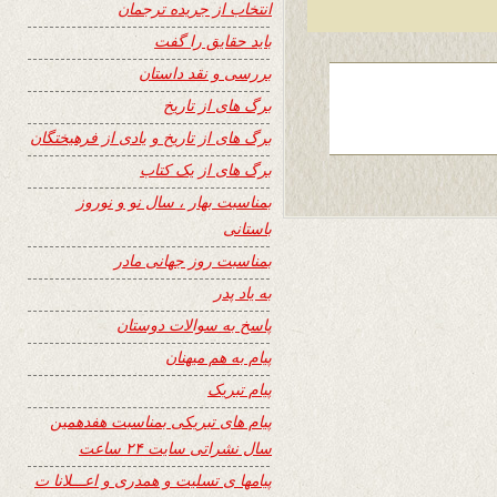
انتخاب از جریده ترجمان
باید حقایق را گفت
بررسی و نقد داستان
برگ های از تاریخ
برگ های از تاریخ و یادی از فرهیختگان
برگ های از یک کتاب
بمناسبت بهار ، سال نو و نوروز
باستانی
بمناسبت روز جهانی مادر
به یاد پدر
پاسخ به سوالات دوستان
پیام به هم میهنان
پیام تبریک
پیام های تبریکی بمناسبت هفدهمین
سال نشراتی سایت ۲۴ ساعت
پیامها ی تسلیت و همدری و اعـــلانا ت