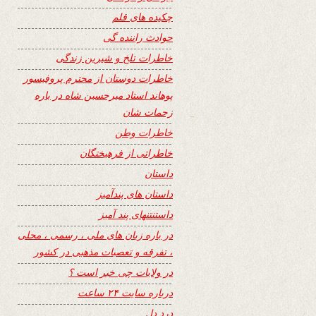
چکیده های قلم
حوادث راننده گی
خاطرات تلخ و شیرین زندگی
خاطرات دوستان از محترم پروفیسور
پوهاند استاد میرحسین شاه در باره
زحمات شان
خاطرات وطن
خاطراتی از فرهیختگان
داستان
داستان های پندآمیز
داستنتنهای پند آمیز
در باره زبان های ملی ، رسمی ، محلی
، تفرقه و تعصبات مذهبی در کشور
در ولایات چی خبر است ؟
درباره سایت ۲۴ ساعت
درد دل