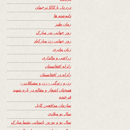
درد دل با کاکا ترجمان
دلنوشته ها
رمان طنز
روز جهانی پدر مبارک
روز جهانی زن مبارکباد
زبان مادری
زراعتی و مالداری
زلزله افغانستان
زلزله در افغانستان
زن و زندگی – زن و مشکلات –
همچنان اشعار و مقاله در باره شهید
فرخنده
سازمان مدافعین کابل
سال نو میلادی
سال نو و نوروز باستانی بشما مبارک