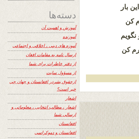
ین بار
دسته‌ها
م کن
آموزش و اهمیت آن
 نگویم
آموزنده
آموزه های دینی ، اخلاقی و اجتماعی
رم کن
ارسال نامه به مقامات افغان
از دفتر خاطرات برای شما
از مسؤول سایت
ازحقوق بشردر افغانستان و جهان چی
خبر است؟
اشعار
اشعار ، مطالب انتخابی ، معلوماتی و
ارسالی شما
افغانستان
افغانستان و دموکراسی