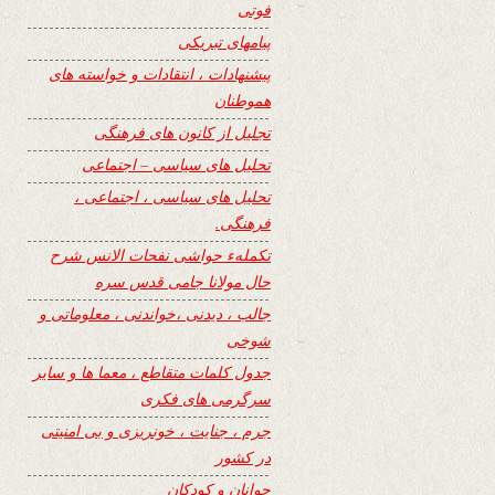
فوتی
پیامهای تبریکی
پیشنهادات ، انتقادات و خواسته های
هموطنان
تجلیل از کانون های فرهنگی
تحلیل های سیاسی – اجتماعی
تحلیل های سیاسی ، اجتماعی ،
فرهنگی.
تکملهء حواشی نفحات الانس شرح
حال مولانا جامی قدس سره
جالب ، دیدنی ،خواندنی ، معلوماتی و
شوخی
جدول کلمات متقاطع ، معما ها و سایر
سرگرمی های فکری
جرم ، جنایت ، خونریزی و بی امنیتی
در کشور
جوانان و کودکان