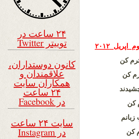
۲۴ ساعت در
توییتر Twitter
رم کن
کانون دوستداران،
علاقمندان و
رم کن
همکاران سایت
شیدند
۲۴ ساعت
در Facebook
م کن
 زبانم
سایت ۲۴ ساعت
در Instagram
م کن