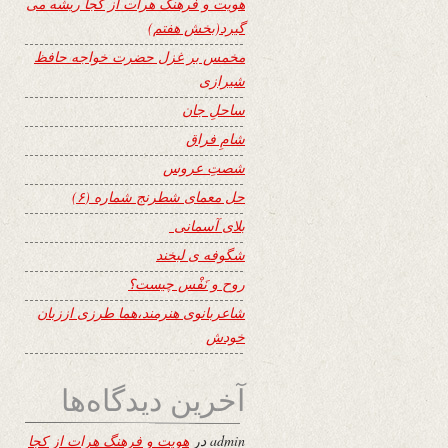
هویت و فرهنگ هرات از کجا ریشه می
گیرد(بخش هفتم)
مخمس بر غزل حضرت خواجه حافظ
شیرازی
ساحلِ جان
شامِ فراق
شصتِ عروس
حل معمای شطرنج شماره (۶)
بلای آسمانی
شگوفه ى لبخند
روح و نَفْس چیست؟
شاعربانوی هنرمند،هما طرزی اززبان
خودش
آخرین دیدگاه‌ها
admin
در
هویت و فرهنگ هرات از کجا