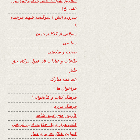
سالروز شهادت حضرت امیرالمؤمنین
علی (ع)
سروده آتش { سوگنامه شهید فرخنده
}
سولاتی از کاکا ترجمان
سیاسی
صحت و سلامتی
طاعات و عبادات تان قبول درگاه حق
طنز
عید همه مبارک
فراخوان ها
فرهنگ کتاب و کتابخوانی٬
فرهنگ مردم
کارتون های عتیق شاهد
کتاب هزار و یک حکایت ادبی تاریخی
کمپاین تفکرُ تحریر و عمل