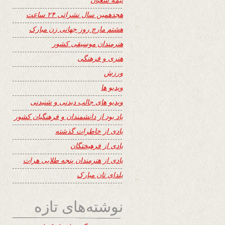
هجدهمین سال نشراتی ۲۴ ساعت
هشتم مارچ روز جهانی زن مبارک
هنرمندان موسیقی کشور
هنری و فرهنگی
ورزش
ویدیو ها
ویدیو های جالب دیدنی و شنیدنی
یاد بود از دانشمندان و فرهنگیان کشور
یادی از خاطرات گذشته
یادی از فرهیختگان
یادی از هنرمندان پنجه طلایی هرات
یلدای تان مبارک
نوشته‌های تازه