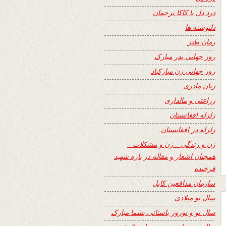
درد دل با کاکا ترجمان
دلنوشته ها
رمان طنز
روز جهانی پدر مبارک
روز جهانی زن مبارکباد
زبان مادری
زراعتی و مالداری
زلزله افغانستان
زلزله در افغانستان
زن و زندگی – زن و مشکلات –
همچنان اشعار و مقاله در باره شهید
فرخنده
سازمان مدافعین کابل
سال نو میلادی
سال نو و نوروز باستانی بشما مبارک