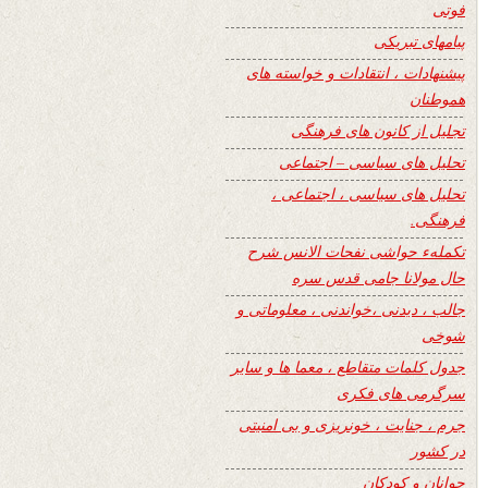
فوتی
پیامهای تبریکی
پیشنهادات ، انتقادات و خواسته های
هموطنان
تجلیل از کانون های فرهنگی
تحلیل های سیاسی – اجتماعی
تحلیل های سیاسی ، اجتماعی ،
فرهنگی.
تکملهء حواشی نفحات الانس شرح
حال مولانا جامی قدس سره
جالب ، دیدنی ،خواندنی ، معلوماتی و
شوخی
جدول کلمات متقاطع ، معما ها و سایر
سرگرمی های فکری
جرم ، جنایت ، خونریزی و بی امنیتی
در کشور
جوانان و کودکان