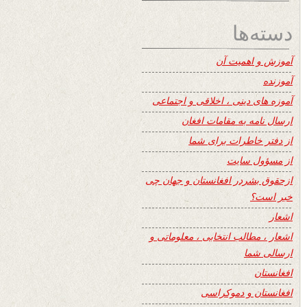
دسته‌ها
آموزش و اهمیت آن
آموزنده
آموزه های دینی ، اخلاقی و اجتماعی
ارسال نامه به مقامات افغان
از دفتر خاطرات برای شما
از مسؤول سایت
ازحقوق بشردر افغانستان و جهان چی
خبر است؟
اشعار
اشعار ، مطالب انتخابی ، معلوماتی و
ارسالی شما
افغانستان
افغانستان و دموکراسی