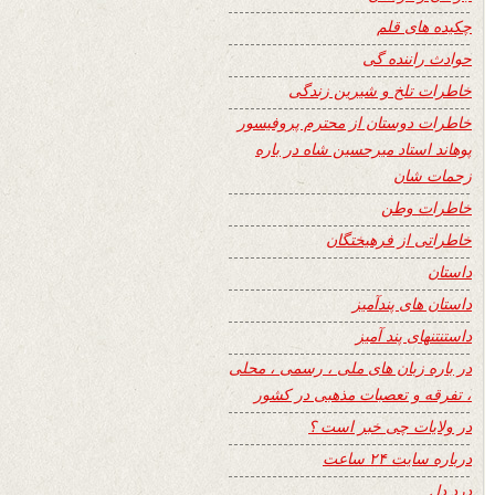
چکیده های قلم
حوادث راننده گی
خاطرات تلخ و شیرین زندگی
خاطرات دوستان از محترم پروفیسور
پوهاند استاد میرحسین شاه در باره
زحمات شان
خاطرات وطن
خاطراتی از فرهیختگان
داستان
داستان های پندآمیز
داستنتنهای پند آمیز
در باره زبان های ملی ، رسمی ، محلی
، تفرقه و تعصبات مذهبی در کشور
در ولایات چی خبر است ؟
درباره سایت ۲۴ ساعت
درد دل