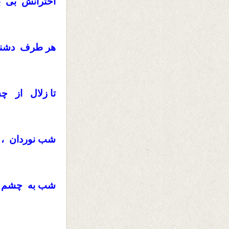
اخترانش بی 
هر طرف دشنام
تا زلال از 
شب نوردان ،
شب به چشم تا