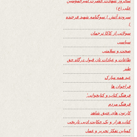
سالروز شهادت حضرت امیرالمؤمنین
علی (ع)
سروده آتش { سوگنامه شهید فرخنده
}
سولاتی از کاکا ترجمان
سیاسی
صحت و سلامتی
طاعات و عبادات تان قبول درگاه حق
طنز
عید همه مبارک
فراخوان ها
فرهنگ کتاب و کتابخوانی٬
فرهنگ مردم
کارتون های عتیق شاهد
کتاب هزار و یک حکایت ادبی تاریخی
کمپاین تفکرُ تحریر و عمل