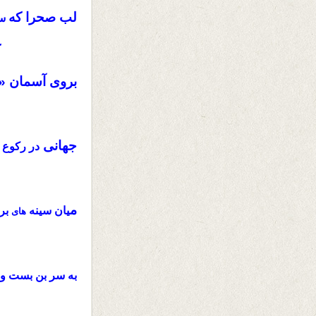
لب صحرا که
سی
ک
بروی آسمان «
جهانی
و
در رکوع
م
یان سینه
بر
های
به سر بن بست و 