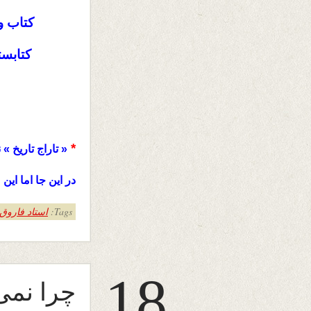
کتاب 
کتابست
*
« تاراج تاریخ » 
در این جا اما این
Tags:
استاد فاروق 
18
چرا نم