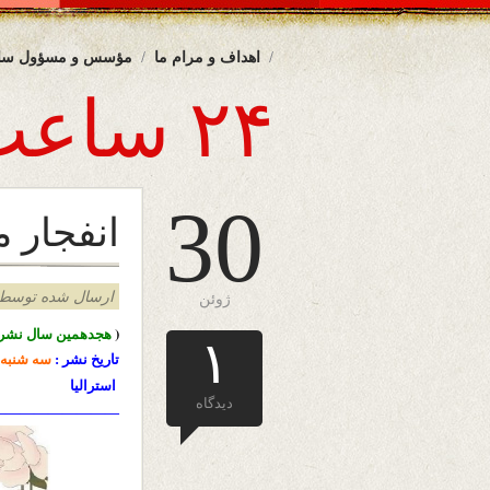
اهداف و مرام ما
مؤسس و مسؤول سا
۲۴ ساعت
30
انفجار
ارسال شده توسط admin د
ژوئن
(
هجدهمین سال نشرا
۱
تاریخ نشر :
سه شنبه
استرالیا
دیدگاه
————————-