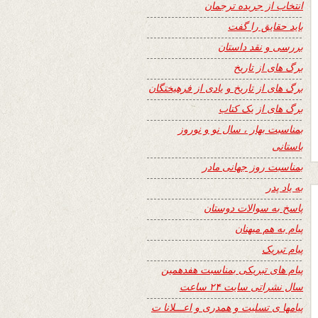
انتخاب از جریده ترجمان
باید حقایق را گفت
بررسی و نقد داستان
برگ های از تاریخ
برگ های از تاریخ و یادی از فرهیختگان
برگ های از یک کتاب
بمناسبت بهار ، سال نو و نوروز
باستانی
بمناسبت روز جهانی مادر
به یاد پدر
پاسخ به سوالات دوستان
پیام به هم میهنان
پیام تبریک
پیام های تبریکی بمناسبت هفدهمین
سال نشراتی سایت ۲۴ ساعت
پیامها ی تسلیت و همدری و اعـــلانا ت