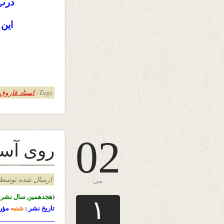
درب
این
Tags:
استاد فاروق 
02
روی آسم
ارسال شده توسط admin د
می
(
هجدهمین سال نشرا
۱
تاریخ نشر :
شنبه
مؤر
————————–