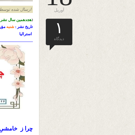
ارسال شده توسط admin د
آوریل
(
هجدهمین سال نشرا
۱
تاریخ نشر :
شنبه
مؤر
استرالیا
دیدگاه
—————————
چرا ز خامشی