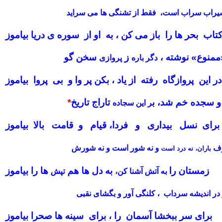
راب سراب است، فقط از تشنگی ها می سراید
تاب بحر ها را باز می کن ، به او از سوره ی دریا بیاموز
ممنوع» نوشته ،
ز
سخن گو
دگر باره
پروازی
در این پروازگاه رفته از یاد ، بکن پر وا و بی پروا بیاموز
 سجده خم شد، ب
تاراج تاریخ
*
ر این سجاده
برای نسل بیداری و فردا، قیام و قامت بالا بیاموز
ف
و نه شور است و نه شورش
باران، نه درد است
زمستان را
به دل ها هم
ها را بیاموز
به آتش آشنا کن،
تپش
در اندیشه سرداب ، کلنگی آور و بگشای نقبی
برای سر ببخشا آسمان را ، برای سینه ها صحرا بیاموز