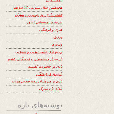
هجدهمین سال نشراتی ۲۴ ساعت
هشتم مارچ روز جهانی زن مبارک
هنرمندان موسیقی کشور
هنری و فرهنگی
ورزش
ویدیو ها
ویدیو های جالب دیدنی و شنیدنی
یاد بود از دانشمندان و فرهنگیان کشور
یادی از خاطرات گذشته
یادی از فرهیختگان
یادی از هنرمندان پنجه طلایی هرات
یلدای تان مبارک
نوشته‌های تازه