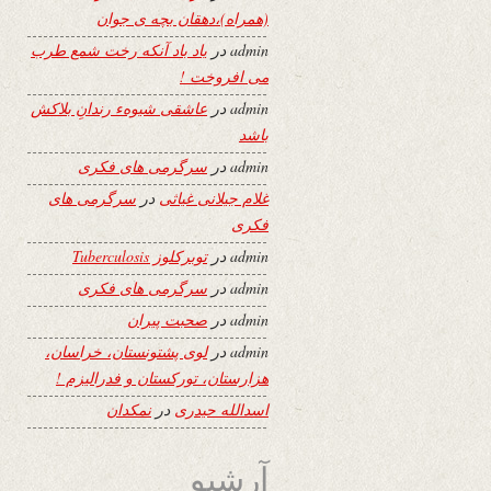
(همراه)،دهقان بچه ی جوان
admin
در
یاد باد آنکه رخت شمع طرب
می افروخت !
admin
در
عاشقی شیوهء رندانِ بلاکش
باشد
admin
در
سرگرمی های فکری
غلام جیلانی غیاثی
در
سرگرمی های
فکری
admin
در
توبرکلوز Tuberculosis
admin
در
سرگرمی های فکری
admin
در
صحبت پیران
admin
در
لوی پشتونستان، خراسان،
هزارستان، تورکستان و فدرالیزم !
اسدالله حیدری
در
نمکدان
آرشیو