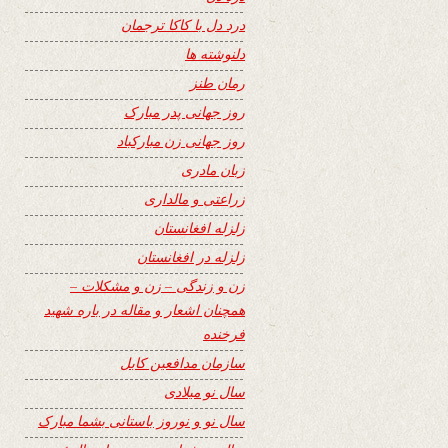
درد دل با کاکا ترجمان
دلنوشته ها
رمان طنز
روز جهانی پدر مبارک
روز جهانی زن مبارکباد
زبان مادری
زراعتی و مالداری
زلزله افغانستان
زلزله در افغانستان
زن و زندگی – زن و مشکلات –
همچنان اشعار و مقاله در باره شهید
فرخنده
سازمان مدافعین کابل
سال نو میلادی
سال نو و نوروز باستانی بشما مبارک