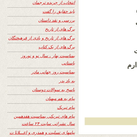
انتخاب از جریده ترجمان
باید حقایق را گفت
بررسی و نقد داستان
برگ های از تاریخ
برگ های از تاریخ و یادی از فرهیختگان
برگ های از یک کتاب
بمناسبت بهار ، سال نو و نوروز
باستانی
رم
بمناسبت روز جهانی مادر
به یاد پدر
پاسخ به سوالات دوستان
پیام به هم میهنان
پیام تبریک
پیام های تبریکی بمناسبت هفدهمین
سال نشراتی سایت ۲۴ ساعت
پیامها ی تسلیت و همدری و اعـــلانا ت