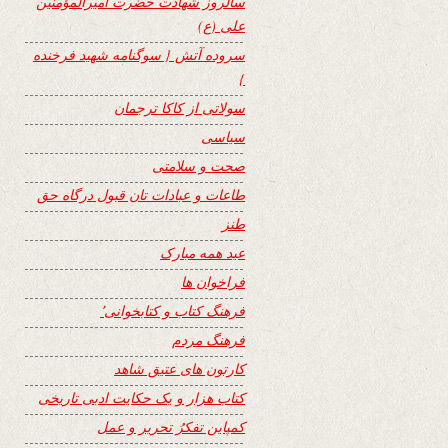
سالروز شهادت حضرت امیرالمؤمنین
علی (ع)
سروده آتش { سوگنامه شهید فرخنده
}
سولاتی از کاکا ترجمان
سیاسی
صحت و سلامتی
طاعات و عبادات تان قبول درگاه حق
طنز
عید همه مبارک
فراخوان ها
فرهنگ کتاب و کتابخوانی٬
فرهنگ مردم
کارتون های عتیق شاهد
کتاب هزار و یک حکایت ادبی تاریخی
کمپاین تفکرُ تحریر و عمل