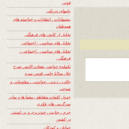
فوتی
پیامهای تبریکی
پیشنهادات ، انتقادات و خواسته های
هموطنان
تجلیل از کانون های فرهنگی
تحلیل های سیاسی – اجتماعی
تحلیل های سیاسی ، اجتماعی ،
فرهنگی.
تکملهء حواشی نفحات الانس شرح
حال مولانا جامی قدس سره
جالب ، دیدنی ،خواندنی ، معلوماتی و
شوخی
جدول کلمات متقاطع ، معما ها و سایر
سرگرمی های فکری
جرم ، جنایت ، خونریزی و بی امنیتی
در کشور
جوانان و کودکان