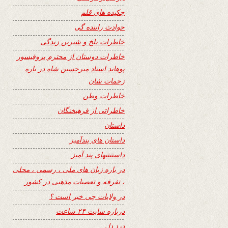
چکیده های قلم
حوادث راننده گی
خاطرات تلخ و شیرین زندگی
خاطرات دوستان از محترم پروفیسور
پوهاند استاد میرحسین شاه در باره
زحمات شان
خاطرات وطن
خاطراتی از فرهیختگان
داستان
داستان های پندآمیز
داستنتنهای پند آمیز
در باره زبان های ملی ، رسمی ، محلی
، تفرقه و تعصبات مذهبی در کشور
در ولایات چی خبر است ؟
درباره سایت ۲۴ ساعت
درد دل