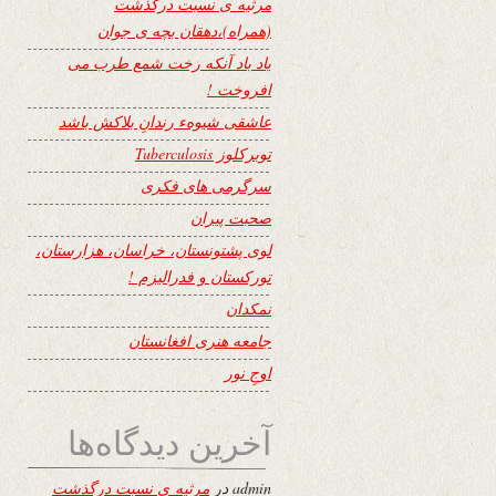
مرثیه ی نسبت درگذشت
(همراه)،دهقان بچه ی جوان
یاد باد آنکه رخت شمع طرب می
افروخت !
عاشقی شیوهء رندانِ بلاکش باشد
توبرکلوز Tuberculosis
سرگرمی های فکری
صحبت پیران
لوی پشتونستان، خراسان، هزارستان،
تورکستان و فدرالیزم !
نمکدان
جامعه هنری افغانستان
اوجِ نور
آخرین دیدگاه‌ها
admin
در
مرثیه ی نسبت درگذشت