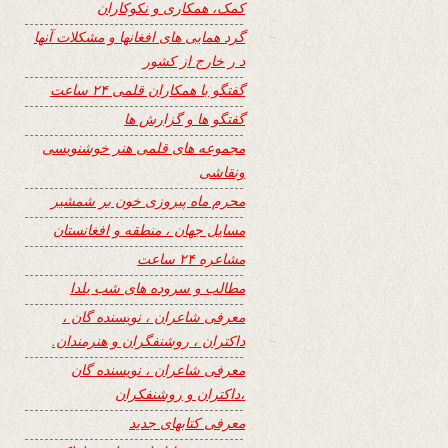
کمک، همکاری و نکوکاران
گرد همایی های افغانها و مشکلات آنها
د ر خارج از کشور
گفتگو با همکاران قلمی ۲۴ ساعت
گفتگو ها و گزارش ها
مجموعه های قلمی هنر خوشنویسی
ونقاشی
محرم ماه پیروزی خون بر شمشیر
مسایل جهان ، منطقه و افغانستان
مشاعره ۲۴ ساعت
مطالب و سروده های شب یلدا
معرفی شاعران ، نویسنده گان ،
داکتران ، روشنفگران و هنرمندان.
معرفی شاعران ، نویسنده گان
،داکتران و روشنفکران
معرفی کتابهای جدید