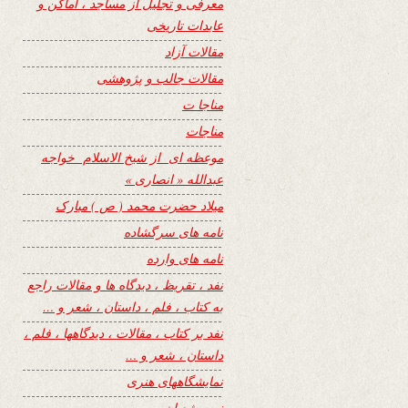
معرفی و تجلیل از مساجد ، اماکن و
عابدات تاریخی
مقالات آزاد
مقالات جالب و پژوهشی
مناجا ت
مناجات
موعظه ای از شیخ الاسلام خواجه
عبدالله « انصاری »
میلاد حضرت محمد ( ص ) مبارک
نامه های سرگشاده
نامه های وارده
نفد ، تقریظ ، دیدگاه ها و مقالات راجع
به کتاب ، فلم ، داستان ، شعر و …
نفد بر کتاب ، مقالات ، دیدگاهها ، فلم ،
داستان ، شعر و …
نمایشگاههای هنری
نیمه شعبان