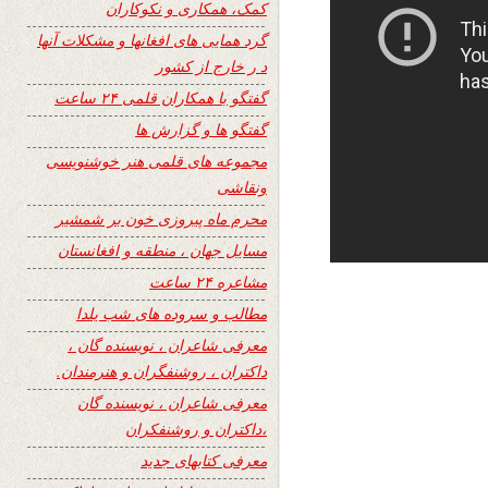
کمک، همکاری و نکوکاران
گرد همایی های افغانها و مشکلات آنها
د ر خارج از کشور
گفتگو با همکاران قلمی ۲۴ ساعت
گفتگو ها و گزارش ها
مجموعه های قلمی هنر خوشنویسی
ونقاشی
محرم ماه پیروزی خون بر شمشیر
مسایل جهان ، منطقه و افغانستان
مشاعره ۲۴ ساعت
مطالب و سروده های شب یلدا
معرفی شاعران ، نویسنده گان ،
داکتران ، روشنفگران و هنرمندان.
معرفی شاعران ، نویسنده گان
،داکتران و روشنفکران
معرفی کتابهای جدید