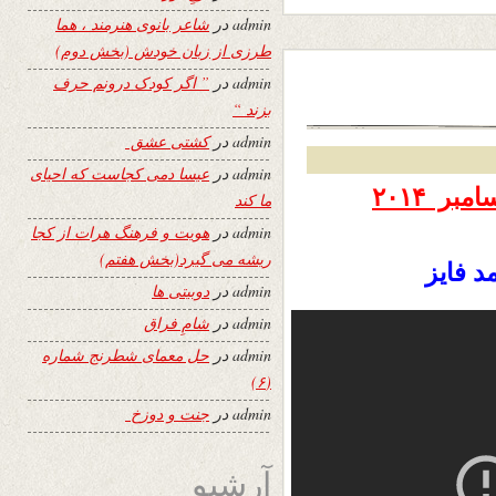
admin
در
شاعر بانوی هنرمند ، هما
طرزی از زبان خودش (بخش دوم)
admin
در
” اگر کودک درونم حرف
بزند “
admin
در
کشتی عشق
admin
در
عیسا دمی کجاست که احیای
تاریخ نشر دوشنبه ۲۴ قوس ۱۳۹۳ – ۱۵ دسامبر ۲۰۱۴
ما کند
admin
در
هویت و فرهنگ هرات از کجا
ریشه می گیرد(بخش هفتم)
د فایز
admin
در
دوبیتی ها
admin
در
شامِ فراق
admin
در
حل معمای شطرنج شماره
(۶)
admin
در
جنت و دوزخ
آرشیو