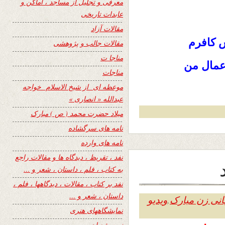
معرفی و تجلیل از مساجد ، اماکن و
عابدات تاریخی
مقالات آزاد
 کافرم
مقالات جالب و پژوهشی
مناجا ت
عمال من
مناجات
موعظه ای از شیخ الاسلام خواجه
عبدالله « انصاری »
میلاد حضرت محمد ( ص ) مبارک
نامه های سرگشاده
نامه های وارده
نفد ، تقریظ ، دیدگاه ها و مقالات راجع
به کتاب ، فلم ، داستان ، شعر و …
نفد بر کتاب ، مقالات ، دیدگاهها ، فلم ،
داستان ، شعر و …
انی زن مبارک
,
ویدیو
نمایشگاههای هنری
نیمه شعبان