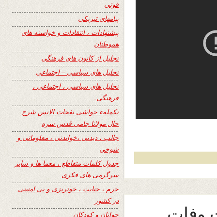
فوتی
پیامهای تبریکی
پیشنهادات ، انتقادات و خواسته های
هموطنان
تجلیل از کانون های فرهنگی
تحلیل های سیاسی – اجتماعی
تحلیل های سیاسی ، اجتماعی ،
فرهنگی.
تکملهء حواشی نفحات الانس شرح
حال مولانا جامی قدس سره
جالب ، دیدنی ،خواندنی ، معلوماتی و
شوخی
جدول کلمات متقاطع ، معما ها و سایر
سرگرمی های فکری
جرم ، جنایت ، خونریزی و بی امنیتی
در کشور
گشت وفات
جوانان و کودکان