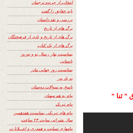
انتخاب از جریده ترجمان
باید حقایق را گفت
بررسی و نقد داستان
برگ های از تاریخ
برگ های از تاریخ و یادی از فرهیختگان
برگ های از یک کتاب
بمناسبت بهار ، سال نو و نوروز
باستانی
بمناسبت روز جهانی مادر
به یاد پدر
پاسخ به سوالات دوستان
” ثنا ”
پیام به هم میهنان
پیام تبریک
پیام های تبریکی بمناسبت هفدهمین
سال نشراتی سایت ۲۴ ساعت
پیامها ی تسلیت و همدری و اعـــلانا ت