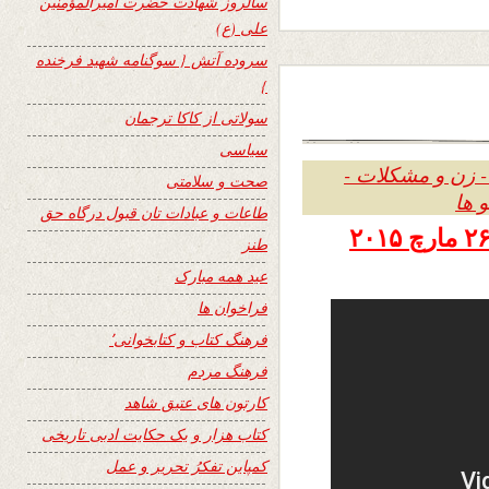
سالروز شهادت حضرت امیرالمؤمنین
علی (ع)
سروده آتش { سوگنامه شهید فرخنده
}
سولاتی از کاکا ترجمان
سیاسی
- زن و مشکلات -
صحت و سلامتی
و ها
طاعات و عبادات تان قبول درگاه حق
تاریخ نشر پنجشنبه ششم حمل ۱۳۹۴ – ۲۶ مارچ ۲۰۱۵
طنز
عید همه مبارک
فراخوان ها
فرهنگ کتاب و کتابخوانی٬
فرهنگ مردم
کارتون های عتیق شاهد
کتاب هزار و یک حکایت ادبی تاریخی
کمپاین تفکرُ تحریر و عمل