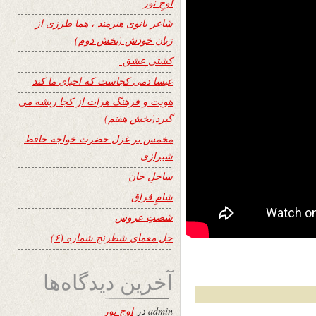
اوجِ نور
شاعر بانوی هنرمند ، هما طرزی از
زبان خودش (بخش دوم)
کشتی عشق
عیسا دمی کجاست که احیای ما کند
هویت و فرهنگ هرات از کجا ریشه می
گیرد(بخش هفتم)
مخمس بر غزل حضرت خواجه حافظ
شیرازی
ساحلِ جان
شامِ فراق
شصتِ عروس
حل معمای شطرنج شماره (۶)
آخرین دیدگاه‌ها
admin
در
اوجِ نور