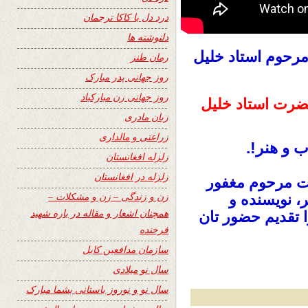
درد دل با کاکا ترجمان
دلنوشته ها
رحوم استاد خلیل
رمان طنز
روز جهانی پدر مبارک
روز جهانی زن مبارکباد
ضرت استاد خلیل
زبان مادری
زراعتی و مالداری
ب و هنر
.!
زلزله افغانستان
زلزله در افغانستان
ت مرحوم مغفور
زن و زندگی – زن و مشکلات –
، نویسنده و
همچنان اشعار و مقاله در باره شهید
 تقدیم حضور تان
فرخنده
سازمان مدافعین کابل
سال نو میلادی
سال نو و نوروز باستانی بشما مبارک