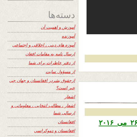
دسته‌ها
آموزش و اهمیت آن
آموزنده
آموزه های دینی ، اخلاقی و اجتماعی
ارسال نامه به مقامات افغان
از دفتر خاطرات برای شما
از مسؤول سایت
ازحقوق بشردر افغانستان و جهان چی
خبر است؟
اشعار
اشعار ، مطالب انتخابی ، معلوماتی و
ارسالی شما
افغانستان
افغانستان و دموکراسی