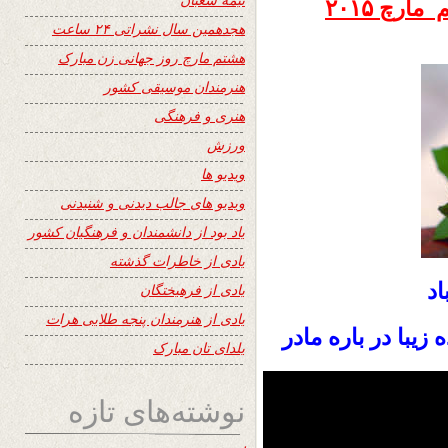
تاریخ نشر یکشنبه ۱۷ حوت ۱۳۹۳ – هشتم مارچ ۲۰۱۵
هجدهمین سال نشراتی ۲۴ ساعت
هشتم مارچ روز جهانی زن مبارک
هنرمندان موسیقی کشور
هنری و فرهنگی
ورزش
ویدیو ها
ویدیو های جالب دیدنی و شنیدنی
یاد بود از دانشمندان و فرهنگیان کشور
یادی از خاطرات گذشته
اد
یادی از فرهیختگان
یادی از هنرمندان پنجه طلایی هرات
یبا در باره مادر
یلدای تان مبارک
نوشته‌های تازه