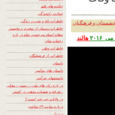
چکیده های قلم
حوادث راننده گی
خاطرات تلخ و شیرین زندگی
دانشمندان و فرهنگیان
خاطرات دوستان از محترم پروفیسور
پوهاند استاد میرحسین شاه در باره
هالند
زحمات شان
خاطرات وطن
خاطراتی از فرهیختگان
داستان
داستان های پندآمیز
داستنتنهای پند آمیز
در باره زبان های ملی ، رسمی ، محلی
، تفرقه و تعصبات مذهبی در کشور
در ولایات چی خبر است ؟
درباره سایت ۲۴ ساعت
درد دل