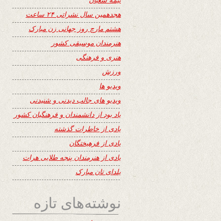
هجدهمین سال نشراتی ۲۴ ساعت
هشتم مارچ روز جهانی زن مبارک
هنرمندان موسیقی کشور
هنری و فرهنگی
ورزش
ویدیو ها
ویدیو های جالب دیدنی و شنیدنی
یاد بود از دانشمندان و فرهنگیان کشور
یادی از خاطرات گذشته
یادی از فرهیختگان
یادی از هنرمندان پنجه طلایی هرات
یلدای تان مبارک
نوشته‌های تازه