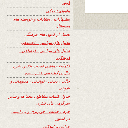
فوتی
پیامهای تبریکی
پیشنهادات ، انتقادات و خواسته های
هموطنان
تجلیل از کانون های فرهنگی
تحلیل های سیاسی – اجتماعی
تحلیل های سیاسی ، اجتماعی ،
فرهنگی.
تکملهء حواشی نفحات الانس شرح
حال مولانا جامی قدس سره
جالب ، دیدنی ،خواندنی ، معلوماتی و
شوخی
جدول کلمات متقاطع ، معما ها و سایر
سرگرمی های فکری
جرم ، جنایت ، خونریزی و بی امنیتی
در کشور
جوانان و کودکان