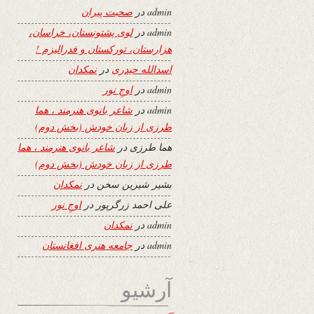
admin
در
صحبت پیران
admin
در
لوی پشتونستان، خراسان،
هزارستان، تورکستان و فدرالیزم !
اسدالله حیدری
در
نمکدان
admin
در
اوجِ نور
admin
در
شاعر بانوی هنرمند ، هما
طرزی از زبان خودش (بخش دوم)
هما طرزی
در
شاعر بانوی هنرمند ، هما
طرزی از زبان خودش (بخش دوم)
بشیر شیرین سخن
در
نمکدان
علی احمد زرگرپور
در
اوجِ نور
admin
در
نمکدان
admin
در
جامعه هنری افغانستان
آرشیو