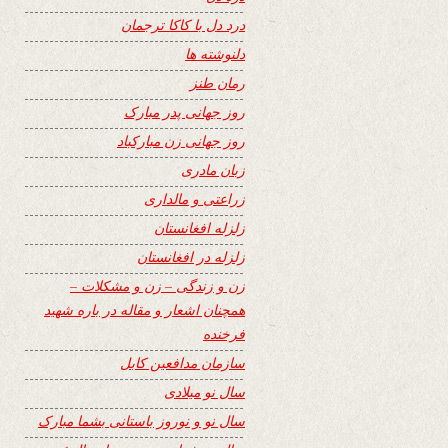
درد دل با کاکا ترجمان
دلنوشته ها
رمان طنز
روز جهانی پدر مبارک
روز جهانی زن مبارکباد
زبان مادری
زراعتی و مالداری
زلزله افغانستان
زلزله در افغانستان
زن و زندگی – زن و مشکلات –
همچنان اشعار و مقاله در باره شهید
فرخنده
سازمان مدافعین کابل
سال نو میلادی
سال نو و نوروز باستانی بشما مبارک