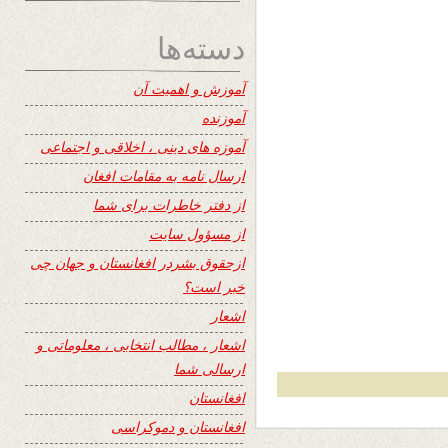
دسته‌ها
آموزش و اهمیت آن
آموزنده
آموزه های دینی ، اخلاقی و اجتماعی
ارسال نامه به مقامات افغان
از دفتر خاطرات برای شما
از مسؤول سایت
ازحقوق بشردر افغانستان و جهان چی
خبر است؟
اشعار
اشعار ، مطالب انتخابی ، معلوماتی و
ارسالی شما
افغانستان
افغانستان و دموکراسی