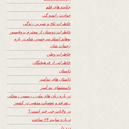
چکیده های قلم
حوادث راننده گی
خاطرات تلخ و شیرین زندگی
خاطرات دوستان از محترم پروفیسور
پوهاند استاد میرحسین شاه در باره
زحمات شان
خاطرات وطن
خاطراتی از فرهیختگان
داستان
داستان های پندآمیز
داستنتنهای پند آمیز
در باره زبان های ملی ، رسمی ، محلی
، تفرقه و تعصبات مذهبی در کشور
در ولایات چی خبر است ؟
درباره سایت ۲۴ ساعت
درد دل