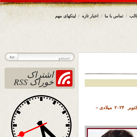
الب
تماس با ما
اخبار تازه
لینکهای مهم
اشتراک
خوراک RSS
تاریخ نشر : پنجشنبه 3 عقرب ( آبان ) ۱۴۰۳ خورشیدی – 24 اکتوبر ۲۰۲۴ میلادی –