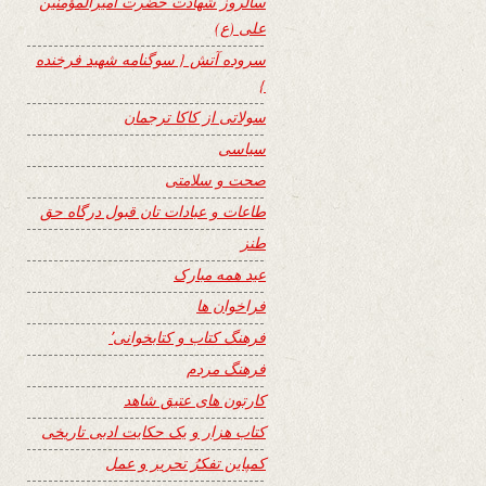
سالروز شهادت حضرت امیرالمؤمنین
علی (ع)
سروده آتش { سوگنامه شهید فرخنده
}
سولاتی از کاکا ترجمان
سیاسی
صحت و سلامتی
طاعات و عبادات تان قبول درگاه حق
طنز
عید همه مبارک
فراخوان ها
فرهنگ کتاب و کتابخوانی٬
فرهنگ مردم
کارتون های عتیق شاهد
کتاب هزار و یک حکایت ادبی تاریخی
کمپاین تفکرُ تحریر و عمل