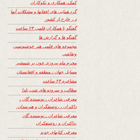
کمک، همکاری و نکوکاران
گرد همایی های افغانها و مشکلات آنها
د ر خارج از کشور
گفتگو با همکاران قلمی ۲۴ ساعت
گفتگو ها و گزارش ها
مجموعه های قلمی هنر خوشنویسی
ونقاشی
محرم ماه پیروزی خون بر شمشیر
مسایل جهان ، منطقه و افغانستان
مشاعره ۲۴ ساعت
مطالب و سروده های شب یلدا
معرفی شاعران ، نویسنده گان ،
داکتران ، روشنفگران و هنرمندان.
معرفی شاعران ، نویسنده گان
،داکتران و روشنفکران
معرفی کتابهای جدید