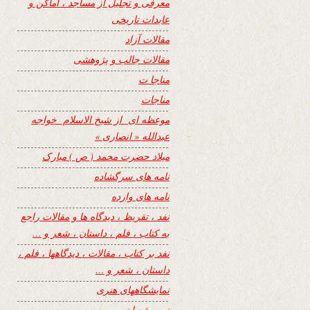
معرفی و تجلیل از مساجد ، اماکن و
عابدات تاریخی
مقالات آزاد
مقالات جالب و پژوهشی
مناجا ت
مناجات
موعظه ای از شیخ الاسلام خواجه
عبدالله « انصاری »
میلاد حضرت محمد ( ص ) مبارک
نامه های سرگشاده
نامه های وارده
نفد ، تقریظ ، دیدگاه ها و مقالات راجع
به کتاب ، فلم ، داستان ، شعر و …
نفد بر کتاب ، مقالات ، دیدگاهها ، فلم ،
داستان ، شعر و …
نمایشگاههای هنری
نیمه شعبان