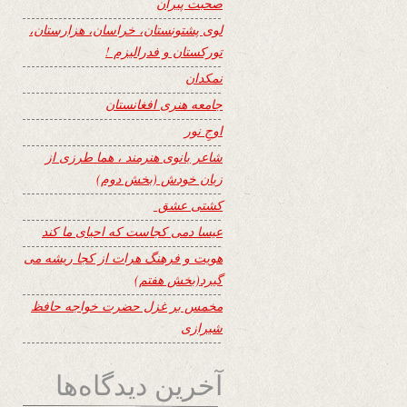
صحبت پیران
لوی پشتونستان، خراسان، هزارستان،
تورکستان و فدرالیزم !
نمکدان
جامعه هنری افغانستان
اوجِ نور
شاعر بانوی هنرمند ، هما طرزی از
زبان خودش (بخش دوم)
کشتی عشق
عیسا دمی کجاست که احیای ما کند
هویت و فرهنگ هرات از کجا ریشه می
گیرد(بخش هفتم)
مخمس بر غزل حضرت خواجه حافظ
شیرازی
آخرین دیدگاه‌ها