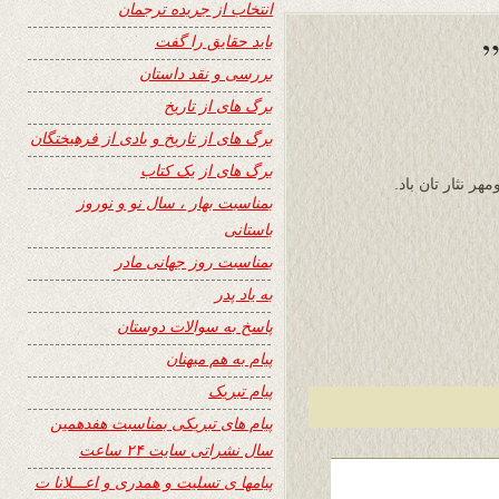
انتخاب از جریده ترجمان
باید حقایق را گفت
بررسی و نقد داستان
برگ های از تاریخ
برگ های از تاریخ و یادی از فرهیختگان
برگ های از یک کتاب
ر نثار تان باد.
بمناسبت بهار ، سال نو و نوروز
باستانی
بمناسبت روز جهانی مادر
به یاد پدر
پاسخ به سوالات دوستان
پیام به هم میهنان
پیام تبریک
پیام های تبریکی بمناسبت هفدهمین
سال نشراتی سایت ۲۴ ساعت
پیامها ی تسلیت و همدری و اعـــلانا ت