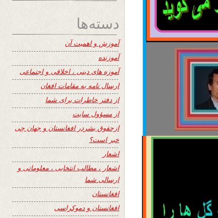
دسته‌ها
آموزش و اهمیت آن
آموزنده
آموزه های دینی ، اخلاقی و اجتماعی
ارسال نامه به مقامات افغان
از دفتر خاطرات برای شما
از مسؤول سایت
ازحقوق بشردر افغانستان و جهان چی
خبر است؟
اشعار
اشعار ، مطالب انتخابی ، معلوماتی و
ارسالی شما
افغانستان
افغانستان و دموکراسی