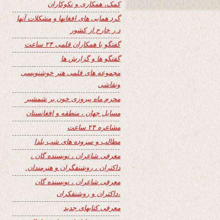
کمک، همکاری و نکوکاران
گرد همایی های افغانها و مشکلات آنها
د ر خارج از کشور
گفتگو با همکاران قلمی ۲۴ ساعت
گفتگو ها و گزارش ها
مجموعه های قلمی هنر خوشنویسی
ونقاشی
محرم ماه پیروزی خون بر شمشیر
مسایل جهان ، منطقه و افغانستان
مشاعره ۲۴ ساعت
مطالب و سروده های شب یلدا
معرفی شاعران ، نویسنده گان ،
داکتران ، روشنفگران و هنرمندان.
معرفی شاعران ، نویسنده گان
،داکتران و روشنفکران
معرفی کتابهای جدید