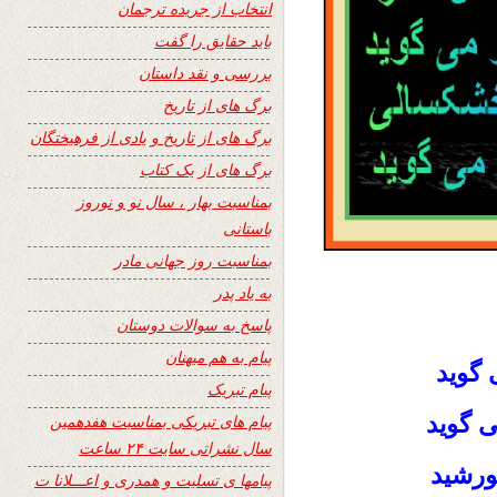
انتخاب از جریده ترجمان
باید حقایق را گفت
بررسی و نقد داستان
برگ های از تاریخ
برگ های از تاریخ و یادی از فرهیختگان
برگ های از یک کتاب
بمناسبت بهار ، سال نو و نوروز
باستانی
بمناسبت روز جهانی مادر
به یاد پدر
پاسخ به سوالات دوستان
پیام به هم میهنان
 گوید
پیام تبریک
ی گوید
پیام های تبریکی بمناسبت هفدهمین
سال نشراتی سایت ۲۴ ساعت
ورشید
پیامها ی تسلیت و همدری و اعـــلانا ت