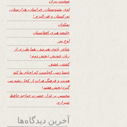
صحبت پیران
لوی پشتونستان، خراسان، هزارستان،
تورکستان و فدرالیزم !
نمکدان
جامعه هنری افغانستان
اوجِ نور
شاعر بانوی هنرمند ، هما طرزی از
زبان خودش (بخش دوم)
کشتی عشق
عیسا دمی کجاست که احیای ما کند
هویت و فرهنگ هرات از کجا ریشه می
گیرد(بخش هفتم)
مخمس بر غزل حضرت خواجه حافظ
شیرازی
آخرین دیدگاه‌ها