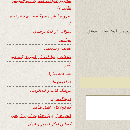
سالروز شهادت حضرت امیرالمؤمنین
علی (ع)
سروده آتش { سوگنامه شهید فرخنده
}
سولاتی از کاکا ترجمان
وده زیبا وعالیست. موفق
سیاسی
صحت و سلامتی
طاعات و عبادات تان قبول درگاه حق
طنز
عید همه مبارک
فراخوان ها
فرهنگ کتاب و کتابخوانی٬
فرهنگ مردم
کارتون های عتیق شاهد
کتاب هزار و یک حکایت ادبی تاریخی
کمپاین تفکرُ تحریر و عمل