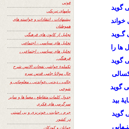
فوتی
 گوید
پیامهای تبریکی
پیشنهادات ، انتقادات و خواسته های
خواند
هموطنان
 گـوید
تجلیل از کانون های فرهنگی
تحلیل های سیاسی – اجتماعی
ها را
تحلیل های سیاسی ، اجتماعی ،
فرهنگی.
ی گوید
تکملهء حواشی نفحات الانس شرح
سالی
حال مولانا جامی قدس سره
جالب ، دیدنی ،خواندنی ، معلوماتی و
می گوید
شوخی
جدول کلمات متقاطع ، معما ها و سایر
ۀ بید
سرگرمی های فکری
جرم ، جنایت ، خونریزی و بی امنیتی
ی گوید
در کشور
ـهایی
جوانان و کودکان