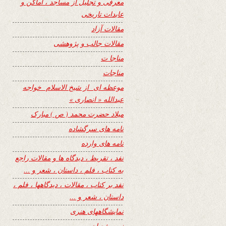
معرفی و تجلیل از مساجد ، اماکن و
عابدات تاریخی
مقالات آزاد
مقالات جالب و پژوهشی
مناجا ت
مناجات
موعظه ای از شیخ الاسلام خواجه
عبدالله « انصاری »
میلاد حضرت محمد ( ص ) مبارک
نامه های سرگشاده
نامه های وارده
نفد ، تقریظ ، دیدگاه ها و مقالات راجع
به کتاب ، فلم ، داستان ، شعر و …
نفد بر کتاب ، مقالات ، دیدگاهها ، فلم ،
داستان ، شعر و …
نمایشگاههای هنری
نیمه شعبان