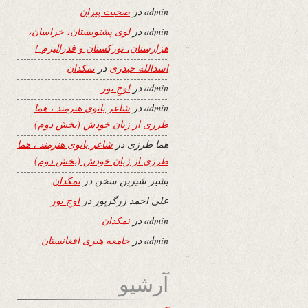
admin
در
صحبت پیران
admin
در
لوی پشتونستان، خراسان،
هزارستان، تورکستان و فدرالیزم !
اسدالله حیدری
در
نمکدان
admin
در
اوجِ نور
admin
در
شاعر بانوی هنرمند ، هما
طرزی از زبان خودش (بخش دوم)
هما طرزی
در
شاعر بانوی هنرمند ، هما
طرزی از زبان خودش (بخش دوم)
بشیر شیرین سخن
در
نمکدان
علی احمد زرگرپور
در
اوجِ نور
admin
در
نمکدان
admin
در
جامعه هنری افغانستان
آرشیو