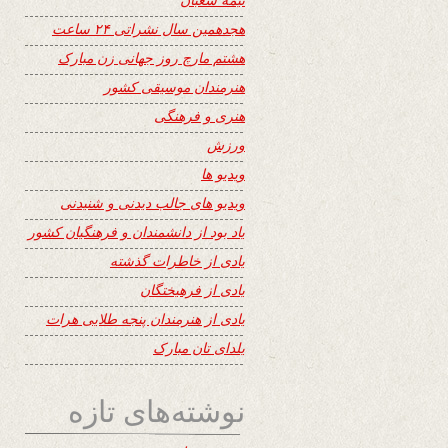
هجدهمین سال نشراتی ۲۴ ساعت
هشتم مارچ روز جهانی زن مبارک
هنرمندان موسیقی کشور
هنری و فرهنگی
ورزش
ویدیو ها
ویدیو های جالب دیدنی و شنیدنی
یاد بود از دانشمندان و فرهنگیان کشور
یادی از خاطرات گذشته
یادی از فرهیختگان
یادی از هنرمندان پنجه طلایی هرات
یلدای تان مبارک
نوشته‌های تازه