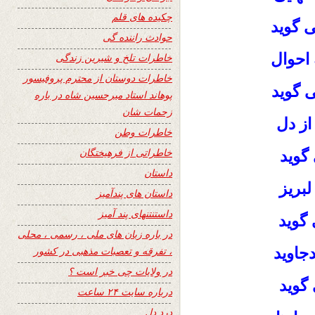
چکیده های قلم
 گوید
حوادث راننده گی
 احوال
خاطرات تلخ و شیرین زندگی
خاطرات دوستان از محترم پروفیسور
 گوید
پوهاند استاد میرحسین شاه در باره
زحمات شان
از دل
خاطرات وطن
خاطراتی از فرهیختگان
 گوید
داستان
لبریز
داستان های پندآمیز
داستنتنهای پند آمیز
 گوید
در باره زبان های ملی ، رسمی ، محلی
جاوید
، تفرقه و تعصبات مذهبی در کشور
در ولایات چی خبر است ؟
 گوید
درباره سایت ۲۴ ساعت
درد دل