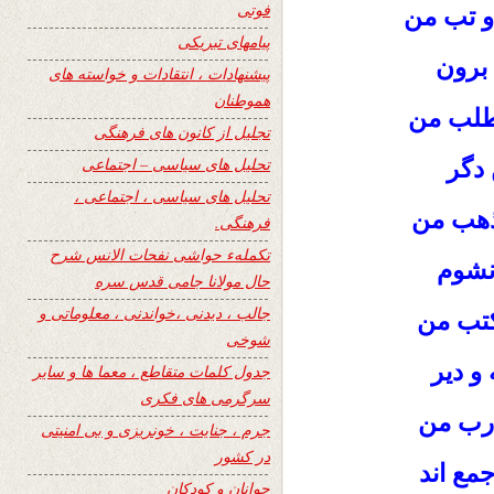
فوتی
و تب من
پیامهای تبریکی
 برون
پیشنهادات ، انتقادات و خواسته های
هموطنان
مطلب من
تجلیل از کانون های فرهنگی
تحلیل های سیاسی – اجتماعی
 دگر
تحلیل های سیاسی ، اجتماعی ،
ذهب من
فرهنگی.
تکملهء حواشی نفحات الانس شرح
 نشوم
حال مولانا جامی قدس سره
جالب ، دیدنی ،خواندنی ، معلوماتی و
کتب من
شوخی
 و دیر
جدول کلمات متقاطع ، معما ها و سایر
سرگرمی های فکری
 رب من
جرم ، جنایت ، خونریزی و بی امنیتی
در کشور
مع اند
جوانان و کودکان