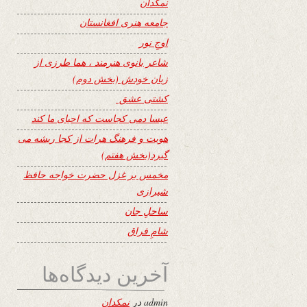
نمکدان
جامعه هنری افغانستان
اوجِ نور
شاعر بانوی هنرمند ، هما طرزی از
زبان خودش (بخش دوم)
کشتی عشق
عیسا دمی کجاست که احیای ما کند
هویت و فرهنگ هرات از کجا ریشه می
گیرد(بخش هفتم)
مخمس بر غزل حضرت خواجه حافظ
شیرازی
ساحلِ جان
شامِ فراق
آخرین دیدگاه‌ها
admin
در
نمکدان