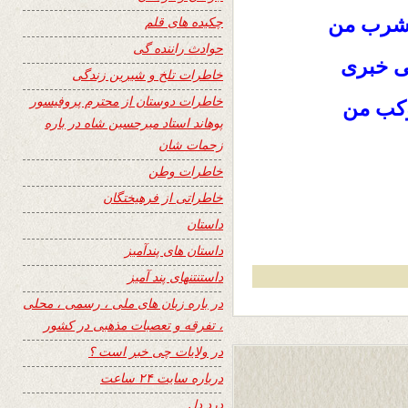
 مشرب من
چکیده های قلم
حوادث راننده گی
بی خبری
خاطرات تلخ و شیرین زندگی
خاطرات دوستان از محترم پروفیسور
وکب من
پوهاند استاد میرحسین شاه در باره
زحمات شان
خاطرات وطن
خاطراتی از فرهیختگان
داستان
داستان های پندآمیز
داستنتنهای پند آمیز
در باره زبان های ملی ، رسمی ، محلی
، تفرقه و تعصبات مذهبی در کشور
در ولایات چی خبر است ؟
درباره سایت ۲۴ ساعت
درد دل