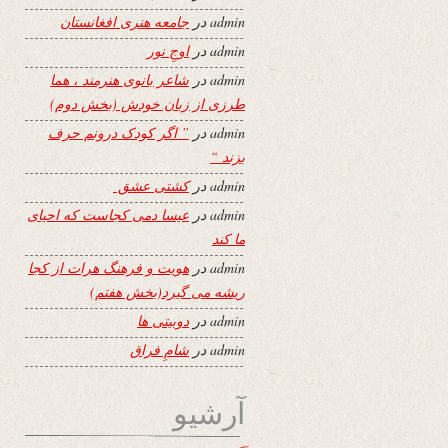
admin
در
جامعه هنری افغانستان
admin
در
اوجِ نور
admin
در
شاعر بانوی هنرمند ، هما
طرزی از زبان خودش (بخش دوم)
admin
در
” اگر کودک درونم حرف
بزند “
admin
در
کشتی عشق
admin
در
عیسا دمی کجاست که احیای
ما کند
admin
در
هویت و فرهنگ هرات از کجا
ریشه می گیرد(بخش هفتم)
admin
در
دوبیتی ها
admin
در
شامِ فراق
آرشیو