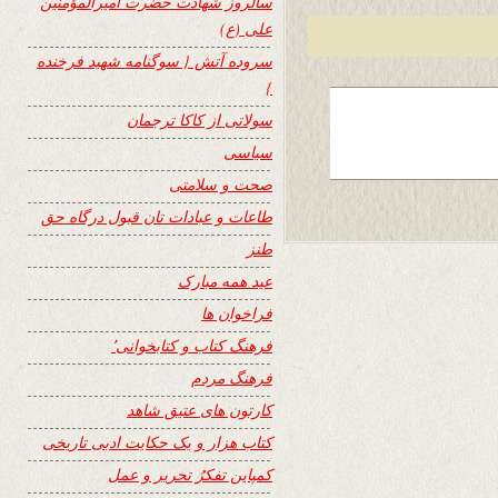
سالروز شهادت حضرت امیرالمؤمنین
علی (ع)
سروده آتش { سوگنامه شهید فرخنده
}
سولاتی از کاکا ترجمان
سیاسی
صحت و سلامتی
طاعات و عبادات تان قبول درگاه حق
طنز
عید همه مبارک
فراخوان ها
فرهنگ کتاب و کتابخوانی٬
فرهنگ مردم
کارتون های عتیق شاهد
کتاب هزار و یک حکایت ادبی تاریخی
کمپاین تفکرُ تحریر و عمل