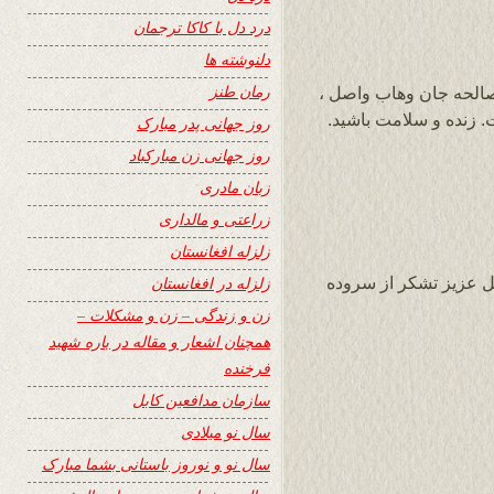
درد دل با کاکا ترجمان
دلنوشته ها
رمان طنز
صالحه جان وهاب واصل ،
. زنده و سلامت باشید.
روز جهانی پدر مبارک
روز جهانی زن مبارکباد
زبان مادری
زراعتی و مالداری
زلزله افغانستان
 عزیز تشکر از سروده
زلزله در افغانستان
زن و زندگی – زن و مشکلات –
همچنان اشعار و مقاله در باره شهید
فرخنده
سازمان مدافعین کابل
سال نو میلادی
سال نو و نوروز باستانی بشما مبارک