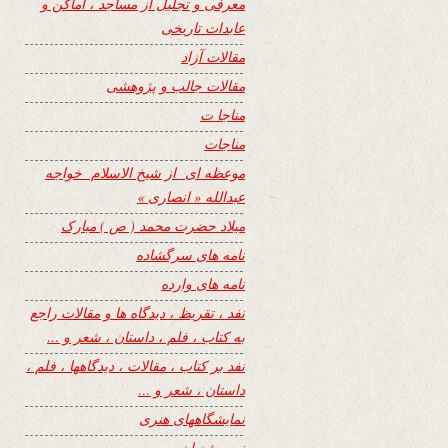
معرفی و تجلیل از مساجد ، اماکن و
عابدات تاریخی
مقالات آزاد
مقالات جالب و پژوهشی
مناجا ت
مناجات
موعظه ای از شیخ الاسلام خواجه
عبدالله « انصاری »
میلاد حضرت محمد ( ص ) مبارک
نامه های سرگشاده
نامه های وارده
نفد ، تقریظ ، دیدگاه ها و مقالات راجع
به کتاب ، فلم ، داستان ، شعر و …
نفد بر کتاب ، مقالات ، دیدگاهها ، فلم ،
داستان ، شعر و …
نمایشگاههای هنری
نیمه شعبان