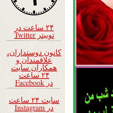
۲۴ ساعت در
توییتر Twitter
کانون دوستداران،
علاقمندان و
همکاران سایت
۲۴ ساعت
در Facebook
سایت ۲۴ ساعت
در Instagram