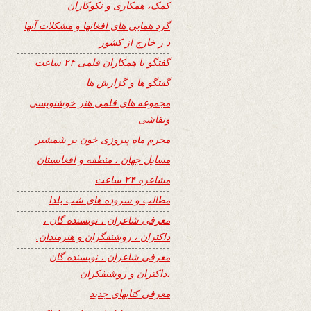
کمک، همکاری و نکوکاران
گرد همایی های افغانها و مشکلات آنها
د ر خارج از کشور
گفتگو با همکاران قلمی ۲۴ ساعت
گفتگو ها و گزارش ها
مجموعه های قلمی هنر خوشنویسی
ونقاشی
محرم ماه پیروزی خون بر شمشیر
مسایل جهان ، منطقه و افغانستان
مشاعره ۲۴ ساعت
مطالب و سروده های شب یلدا
معرفی شاعران ، نویسنده گان ،
داکتران ، روشنفگران و هنرمندان.
معرفی شاعران ، نویسنده گان
،داکتران و روشنفکران
معرفی کتابهای جدید