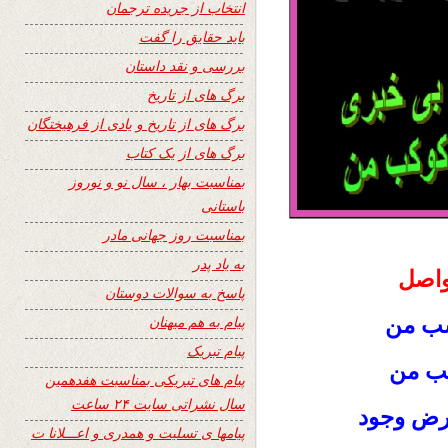
انتخاب از جریده ترجمان
باید حقایق را گفت
بررسی و نقد داستان
برگ های از تاریخ
برگ های از تاریخ و یادی از فرهیختگان
برگ های از یک کتاب
بمناسبت بهار ، سال نو و نوروز
باستانی
بمناسبت روز جهانی مادر
به یاد پدر
واصل
پاسخ به سوالات دوستان
شب من
پیام به هم میهنان
پیام تبریک
لب من
پیام های تبریکی بمناسبت هفدهمین
سال نشراتی سایت ۲۴ ساعت
رض وجود
پیامها ی تسلیت و همدری و اعـــلانا ت