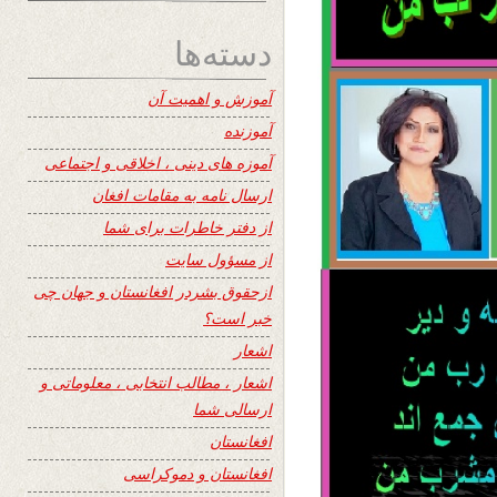
دسته‌ها
آموزش و اهمیت آن
آموزنده
آموزه های دینی ، اخلاقی و اجتماعی
ارسال نامه به مقامات افغان
از دفتر خاطرات برای شما
از مسؤول سایت
ازحقوق بشردر افغانستان و جهان چی
خبر است؟
اشعار
اشعار ، مطالب انتخابی ، معلوماتی و
ارسالی شما
افغانستان
افغانستان و دموکراسی