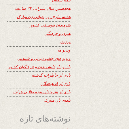
هجدهمین سال نشراتی ۲۴ ساعت
هشتم مارچ روز جهانی زن مبارک
هنرمندان موسیقی کشور
هنری و فرهنگی
ورزش
ویدیو ها
ویدیو های جالب دیدنی و شنیدنی
یاد بود از دانشمندان و فرهنگیان کشور
یادی از خاطرات گذشته
یادی از فرهیختگان
یادی از هنرمندان پنجه طلایی هرات
یلدای تان مبارک
نوشته‌های تازه