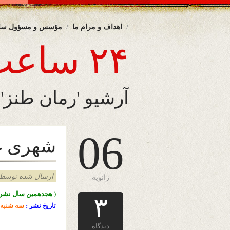
اهداف و مرام ما
مؤسس و مسؤول سا
۲۴ ساعت
آرشیو 'رمان طنز'
06
شهری غر
ارسال شده توسط admin د
ژانویه
( هجدهمین سال نشرا
۳
تاریخ نشر :
سه شنبه
————————-
دیدگاه