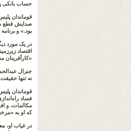
حساب بانکی پ
قوماندان پلیس
صدایش قطع می
بود.» و برنامه
در یک مورد دیگ
اقتصاد زیرزمین
«کارآفرینان م
جنرال عبدالحمی
نه تنها حقیقت 
قوماندان پلیس
فساد راه‌اندا
مکالمات، و افش
که او به «مر
در غیاب او، مع