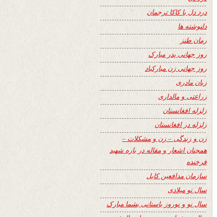
درد دل با کاکا ترجمان
دلنوشته ها
رمان طنز
روز جهانی پدر مبارک
روز جهانی زن مبارکباد
زبان مادری
زراعتی و مالداری
زلزله افغانستان
زلزله در افغانستان
زن و زندگی – زن و مشکلات –
همچنان اشعار و مقاله در باره شهید
فرخنده
سازمان مدافعین کابل
سال نو میلادی
سال نو و نوروز باستانی بشما مبارک