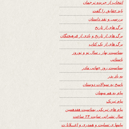
انتخاب از جریده ترجمان
باید حقایق را گفت
بررسی و نقد داستان
برگ های از تاریخ
برگ های از تاریخ و یادی از فرهیختگان
برگ های از یک کتاب
بمناسبت بهار ، سال نو و نوروز
باستانی
بمناسبت روز جهانی مادر
به یاد پدر
پاسخ به سوالات دوستان
پیام به هم میهنان
پیام تبریک
پیام های تبریکی بمناسبت هفدهمین
سال نشراتی سایت ۲۴ ساعت
پیامها ی تسلیت و همدری و اعـــلانا ت