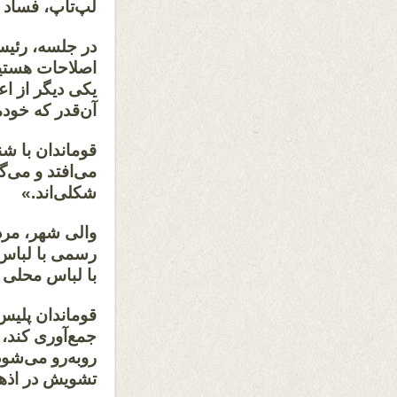
لپ‌تاپ، فساد ر
در جلسه، رئیس
اصلاحات هستیم
یکی دیگر از اع
آن‌قدر که خود
قوماندان با شن
می‌افتد و می‌گ
شکلی‌اند.»
والی شهر، مرد
رسمی با لباس 
با لباس محلی و
قوماندان پلیس 
جمع‌آوری کند، 
روبه‌رو می‌شود
تشویش در اذها