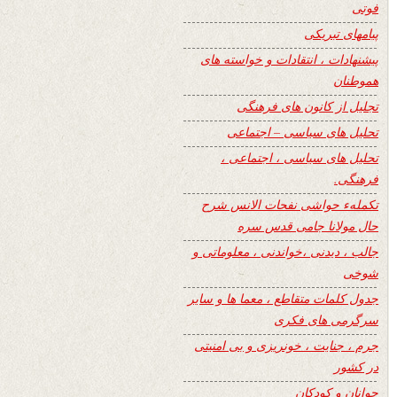
فوتی
پیامهای تبریکی
پیشنهادات ، انتقادات و خواسته های
هموطنان
تجلیل از کانون های فرهنگی
تحلیل های سیاسی – اجتماعی
تحلیل های سیاسی ، اجتماعی ،
فرهنگی.
تکملهء حواشی نفحات الانس شرح
حال مولانا جامی قدس سره
جالب ، دیدنی ،خواندنی ، معلوماتی و
شوخی
جدول کلمات متقاطع ، معما ها و سایر
سرگرمی های فکری
جرم ، جنایت ، خونریزی و بی امنیتی
در کشور
جوانان و کودکان