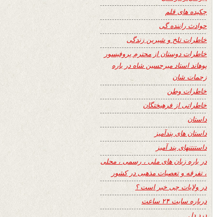
چکیده های قلم
حوادث راننده گی
خاطرات تلخ و شیرین زندگی
خاطرات دوستان از محترم پروفیسور
پوهاند استاد میرحسین شاه در باره
زحمات شان
خاطرات وطن
خاطراتی از فرهیختگان
داستان
داستان های پندآمیز
داستنتنهای پند آمیز
در باره زبان های ملی ، رسمی ، محلی
، تفرقه و تعصبات مذهبی در کشور
در ولایات چی خبر است ؟
درباره سایت ۲۴ ساعت
درد دل