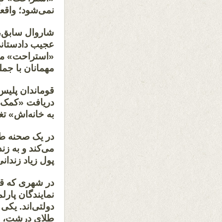
نمی‌شود؛ واقع
شاروال سابق، 
عجیب دادستانی،
«استراحت» می‌ک
مهمانان با جم
قوماندان پلیس 
دریافت «کمک م
به خانه‌اش» تغ
در یک صحنه طن
می‌کند و به زن
پول زیاد زندان
در شهری که قان
نمایندگان پار
دولتی‌اند. یکی
طلای درشت، زم