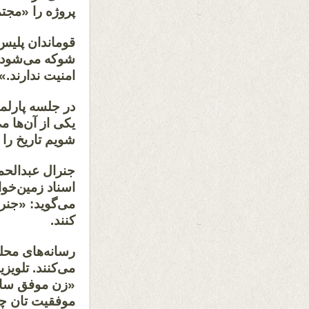
پروژه را «مج
قوماندان پلیس،
شوکه می‌شود. ا
امنیت ندارند.»
در جلسه پارلما
یکی از آن‌ها م
شویم تاریخ را ب
جنرال عبدالحمی
اسناد زمین‌خوا
می‌گوید: «جنر
کنند.
رسانه‌های محل
می‌کنند. تلویزی
«زن موفق سال
موفقیت‌ تان چی