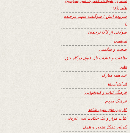
سالروز شهادت حضرت امیرالمؤمنین
علی (ع)
سروده آتش { سوگنامه شهید فرخنده
}
سولاتی از کاکا ترجمان
سیاسی
صحت و سلامتی
طاعات و عبادات تان قبول درگاه حق
طنز
عید همه مبارک
فراخوان ها
فرهنگ کتاب و کتابخوانی٬
فرهنگ مردم
کارتون های عتیق شاهد
کتاب هزار و یک حکایت ادبی تاریخی
کمپاین تفکرُ تحریر و عمل