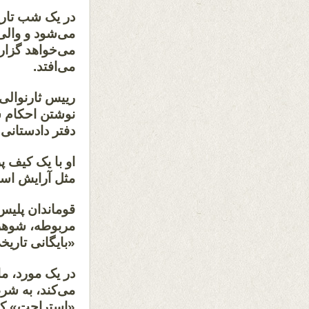
در یک شب تاری
می‌شود و والی 
می‌خواهد گزار
می‌افتد.
رییس ثارنوالی،
نوشتن احکام س
دفتر دادستانی
او با یک کیف پر
مثل آرایش است
قوماندان پلیس 
مربوطه، شوهر 
«بایگانی تاری
در یک مورد، م
می‌کند، به شرط
«استراحت» کند.