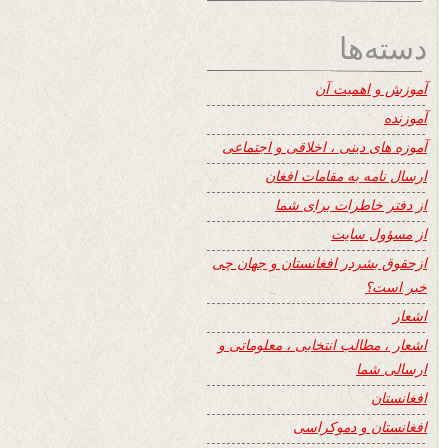
دسته‌ها
آموزش و اهمیت آن
آموزنده
آموزه های دینی ، اخلاقی و اجتماعی
ارسال نامه به مقامات افغان
از دفتر خاطرات برای شما
از مسؤول سایت
ازحقوق بشردر افغانستان و جهان چی
خبر است؟
اشعار
اشعار ، مطالب انتخابی ، معلوماتی و
ارسالی شما
افغانستان
افغانستان و دموکراسی