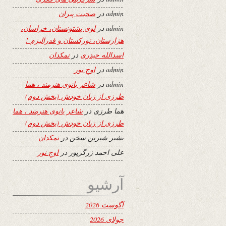
admin
در
صحبت پیران
admin
در
لوی پشتونستان، خراسان،
هزارستان، تورکستان و فدرالیزم !
اسدالله حیدری
در
نمکدان
admin
در
اوجِ نور
admin
در
شاعر بانوی هنرمند ، هما
طرزی از زبان خودش (بخش دوم)
هما طرزی
در
شاعر بانوی هنرمند ، هما
طرزی از زبان خودش (بخش دوم)
بشیر شیرین سخن
در
نمکدان
علی احمد زرگرپور
در
اوجِ نور
آرشیو
آگوست 2026
جولای 2026