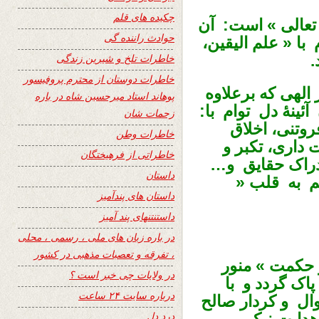
چکیده های قلم
تعالی » است: آن
حوادث راننده گی
با « علم الیقین،
.
خاطرات تلخ و شیرین زندگی
خاطرات دوستان از محترم پروفیسور
الهی که برعلاوه
پوهاند استاد میرحسین شاه در باره
ینهٔ دل توام با:
زحمات شان
وتنی، اخلاق
خاطرات وطن
 داری، تکبر و
خاطراتی از فرهیختگان
دراک حقایق و…
داستان
یم به قلب «
داستان های پندآمیز
داستنتنهای پند آمیز
در باره زبان های ملی ، رسمی ، محلی
، تفرقه و تعصبات مذهبی در کشور
 حکمت » منور
در ولایات چی خبر است ؟
اک گردد و با
درباره سایت ۲۴ ساعت
وال و کردار صالح
درد دل