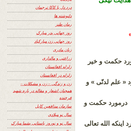
هدایت نیکی
درد دل با کاکا ترجمان
دلنوشته ها
رمان طنز
روز جهانی پدر مبارک
روز جهانی زن مبارکباد
زبان مادری
زراعتی و مالداری
یه مبارکه « ۲۶۹ » در مورد حکمت و خیر
زلزله افغانستان
زلزله در افغانستان
رکه « ۶۵ »: در مورد « علم لدنّی » و
زن و زندگی – زن و مشکلات –
همچنان اشعار و مقاله در باره شهید
فرخنده
لقمان ؛ ایات مبارکه « ۱۲ ــ ۱۹ »: درمورد حکمت و
سازمان مدافعین کابل
سال نو میلادی
 مبارکه « ۲۹ »: در مورد اینکه الله تعالی
سال نو و نوروز باستانی بشما مبارک