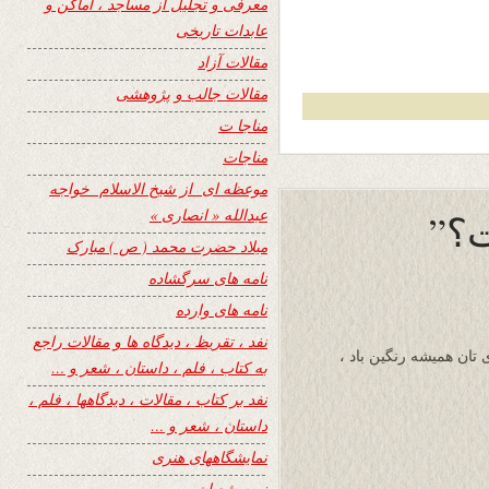
معرفی و تجلیل از مساجد ، اماکن و
عابدات تاریخی
مقالات آزاد
مقالات جالب و پژوهشی
مناجا ت
مناجات
موعظه ای از شیخ الاسلام خواجه
عبدالله « انصاری »
؟”
میلاد حضرت محمد ( ص ) مبارک
نامه های سرگشاده
نامه های وارده
نفد ، تقریظ ، دیدگاه ها و مقالات راجع
تان همیشه رنگین باد ،
به کتاب ، فلم ، داستان ، شعر و …
نفد بر کتاب ، مقالات ، دیدگاهها ، فلم ،
داستان ، شعر و …
نمایشگاههای هنری
نیمه شعبان