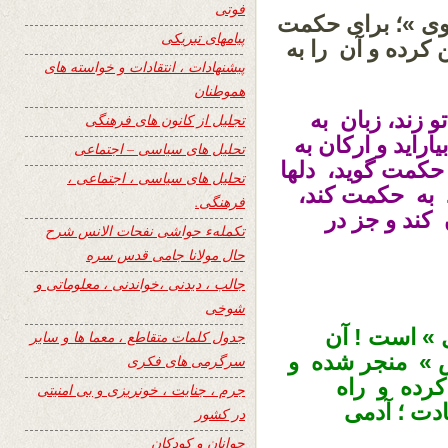
فوتی
وی »؛ برای حکمت
پیامهای تبریکی
کرده و آن را به
پیشنهادات ، انتقادات و خواسته های
هموطنان
 زند، زبان به
تجلیل از کانون های فرهنگی
راید و ارکان به
تحلیل های سیاسی – اجتماعی
حکمت گوید، دلها
تحلیل های سیاسی ، اجتماعی ،
د به حکمت کند،
فرهنگی.
 کند و جز در
تکملهء حواشی نفحات الانس شرح
حال مولانا جامی قدس سره
جالب ، دیدنی ،خواندنی ، معلوماتی و
شوخی
ل » است ! آن
جدول کلمات متقاطع ، معما ها و سایر
س » منجر شده و
سرگرمی های فکری
 کرده و راه
جرم ، جنایت ، خونریزی و بی امنیتی
ت ؛ آدمی
در کشور
جوانان و کودکان