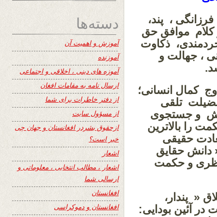
فرزانگی ، پند،
دسته‌ها
 کلام موافق حق
 خردمندی، ذکاوت
آموزش و اهمیت آن
ی ، جهالت و
آموزنده
د.
آموزه های دینی ، اخلاقی و اجتماعی
ارسال نامه به مقامات افغان
وج کمال انسانی؛
از دفتر خاطرات برای شما
فضیلت تلقی
لاش و جستجوی
از مسؤول سایت
ت را بالاترین
ازحقوق بشردر افغانستان و جهان چی
ادت حقیقی
خبر است؟
 دانش حقایق
اشعار
نظری و حکمت
اشعار ، مطالب انتخابی ، معلوماتی و
ارسالی شما
افغانستان
ق « پندار،
افغانستان و دموکراسی
در آئین بودایی: