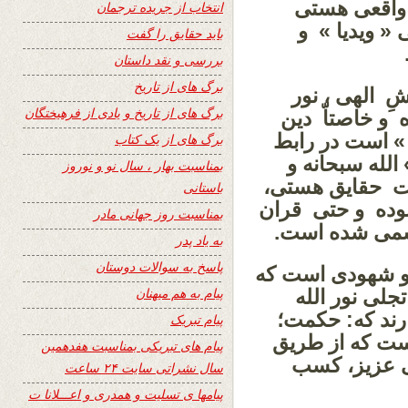
 واقعی هستی
انتخاب از جریده ترجمان
« ویدیا » و
باید حقایق را گفت
بررسی و نقد داستان
برگ های از تاریخ
شِ الهی ، نور
برگ های از تاریخ و یادی از فرهیختگان
و خاصتاّ دین
 » است در رابط
برگ های از یک کتاب
لله سبحانه و
بمناسبت بهار ، سال نو و نوروز
خت حقایق هستی،
باستانی
بوده و حتی قران
بمناسبت روز جهانی مادر
سمی شده است.
به یاد پدر
پاسخ به سوالات دوستان
و شهودی است که
پیام به هم میهنان
لی نور الله
ارند که: حکمت؛
پیام تبریک
ست که از طریق
پیام های تبریکی بمناسبت هفدهمین
ی عزیز، کسب
سال نشراتی سایت ۲۴ ساعت
پیامها ی تسلیت و همدری و اعـــلانا ت