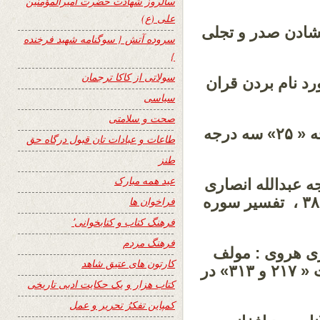
سالروز شهادت حضرت امیرالمؤمنین
علی (ع)
رکه « ۲۲ » : مورد گشادن صدر و تجلی
سروده آتش { سوگنامه شهید فرخنده
}
سولاتی از کاکا ترجمان
ه مبارکه « ۲۳۱ »: در مورد نام بردن قران
سیاسی
صحت و سلامتی
ــ صد میدان: خواجه عبدالله انصاری: صفحه « ۲۵» سه درجه
طاعات و عبادات تان قبول درگاه حق
طنز
عید همه مبارک
ه عبدالله انصاری
»: ابوالفضل رشیدالدین میبدی، صفحه « ۳۸۵ ، تفسیر سوره
فراخوان ها
فرهنگ کتاب و کتابخوانی٬
فرهنگ مردم
اری هروی : مولف
کارتون های عتیق شاهد
داکتر محمدسعید «سعید افغانی» ، صفحات « ۲۱۷ و ۳۱۳» در
کتاب هزار و یک حکایت ادبی تاریخی
کمپاین تفکرُ تحریر و عمل