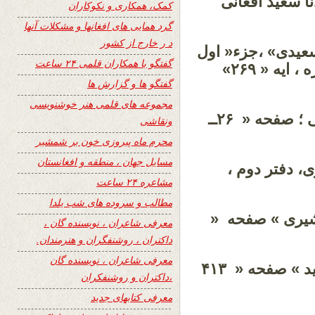
نا سعید افغانی
کمک، همکاری و نکوکاران
گرد همایی های افغانها و مشکلات آنها
د ر خارج از کشور
 سعیدی» ،جزء« اول
گفتگو با همکاران قلمی ۲۴ ساعت
، دوم و سوم» ، صفحه « ۴۷۸» سوره البقره ، ایه « ۲۶۹»
گفتگو ها و گزارش ها
مجموعه های قلمی هنر خوشنویسی
ــ گزیده کیمیای سعادت : امام محمد غزالی ؛ صفحه « ۲۶ــ
ونقاشی
محرم ماه پیروزی خون بر شمشیر
مسایل جهان ، منطقه و افغانستان
، دفتر دوم ،
مشاعره ۲۴ ساعت
مطالب و سروده های شب یلدا
شیری » صفحه «
معرفی شاعران ، نویسنده گان ،
داکتران ، روشنفگران و هنرمندان.
معرفی شاعران ، نویسنده گان
ــ فرهنگ فارسی عمید: تالیف حسن « عمید » صفحه « ۴۱۳
،داکتران و روشنفکران
معرفی کتابهای جدید