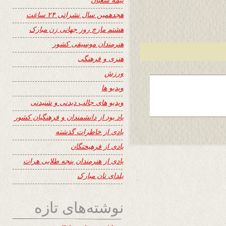
هجدهمین سال نشراتی ۲۴ ساعت
هشتم مارچ روز جهانی زن مبارک
هنرمندان موسیقی کشور
هنری و فرهنگی
ورزش
ویدیو ها
ویدیو های جالب دیدنی و شنیدنی
یاد بود از دانشمندان و فرهنگیان کشور
یادی از خاطرات گذشته
یادی از فرهیختگان
یادی از هنرمندان پنجه طلایی هرات
یلدای تان مبارک
نوشته‌های تازه