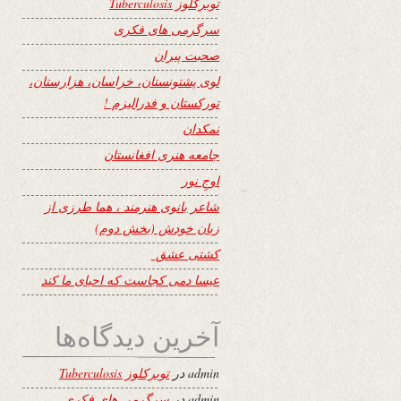
توبرکلوز Tuberculosis
سرگرمی های فکری
صحبت پیران
لوی پشتونستان، خراسان، هزارستان،
تورکستان و فدرالیزم !
نمکدان
جامعه هنری افغانستان
اوجِ نور
شاعر بانوی هنرمند ، هما طرزی از
زبان خودش (بخش دوم)
کشتی عشق
عیسا دمی کجاست که احیای ما کند
آخرین دیدگاه‌ها
admin
در
توبرکلوز Tuberculosis
admin
در
سرگرمی های فکری