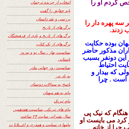
 کردم او را
انتخاب از جریده ترجمان
باید حقایق را گفت
بررسی و نقد داستان
ر سه پهره دار را
برگ های از تاریخ
 زدند.
برگ های از تاریخ و یادی از فرهیختگان
فهان بوده حکایت
برگ های از یک کتاب
اران مذکور حاضر
بمناسبت بهار ، سال نو و نوروز
ر این دونفر بسبب
باستانی
ایت احتیاط
بمناسبت روز جهانی مادر
لی که بیدار و
به یاد پدر
است . چرا
پاسخ به سوالات دوستان
پیام به هم میهنان
پیام تبریک
پیام های تبریکی بمناسبت هفدهمین
نگام که نیک پی
سال نشراتی سایت ۲۴ ساعت
 کرد می بایست او
پیامها ی تسلیت و همدری و اعـــلانا ت
 چرا از خانه