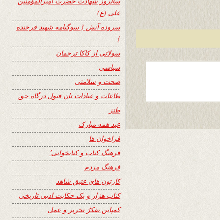
سالروز شهادت حضرت امیرالمؤمنین
علی (ع)
سروده آتش { سوگنامه شهید فرخنده
}
سولاتی از کاکا ترجمان
سیاسی
صحت و سلامتی
طاعات و عبادات تان قبول درگاه حق
طنز
عید همه مبارک
فراخوان ها
فرهنگ کتاب و کتابخوانی٬
فرهنگ مردم
کارتون های عتیق شاهد
کتاب هزار و یک حکایت ادبی تاریخی
کمپاین تفکرُ تحریر و عمل