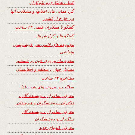
کمک، همکاری و نکوکاران
گرد همایی های افغانها و مشکلات آنها
د ر خارج از کشور
گفتگو با همکاران قلمی ۲۴ ساعت
گفتگو ها و گزارش ها
مجموعه های قلمی هنر خوشنویسی
ونقاشی
محرم ماه پیروزی خون بر شمشیر
مسایل جهان ، منطقه و افغانستان
مشاعره ۲۴ ساعت
مطالب و سروده های شب یلدا
معرفی شاعران ، نویسنده گان ،
داکتران ، روشنفگران و هنرمندان.
معرفی شاعران ، نویسنده گان
،داکتران و روشنفکران
معرفی کتابهای جدید