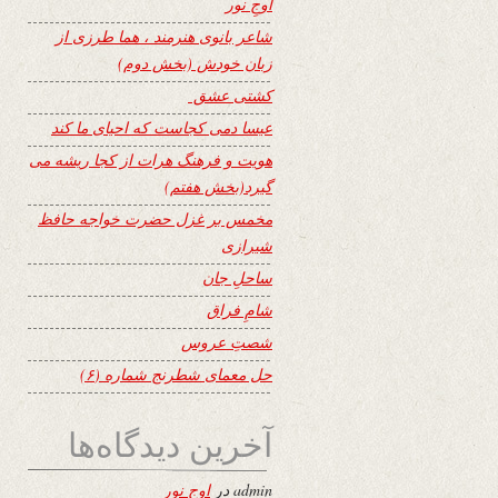
اوجِ نور
شاعر بانوی هنرمند ، هما طرزی از
زبان خودش (بخش دوم)
کشتی عشق
عیسا دمی کجاست که احیای ما کند
هویت و فرهنگ هرات از کجا ریشه می
گیرد(بخش هفتم)
مخمس بر غزل حضرت خواجه حافظ
شیرازی
ساحلِ جان
شامِ فراق
شصتِ عروس
حل معمای شطرنج شماره (۶)
آخرین دیدگاه‌ها
admin
در
اوجِ نور