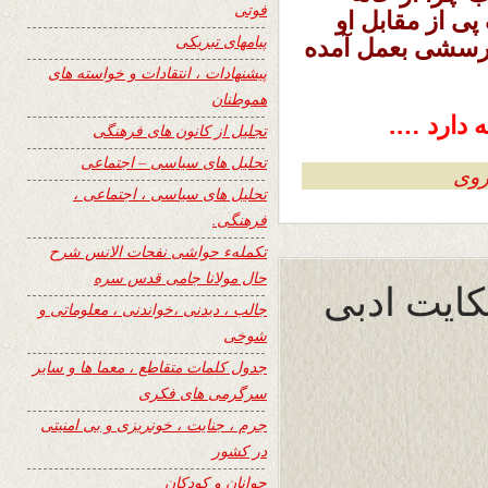
فوتی
پی از مقابل او
پیامهای تبریکی
پرسشی بعمل آمده
پیشنهادات ، انتقادات و خواسته های
هموطنان
 دارد ….
تجلیل از کانون های فرهنگی
تحلیل های سیاسی – اجتماعی
روی
تحلیل های سیاسی ، اجتماعی ،
فرهنگی.
تکملهء حواشی نفحات الانس شرح
حال مولانا جامی قدس سره
حکایت ادبی
جالب ، دیدنی ،خواندنی ، معلوماتی و
شوخی
جدول کلمات متقاطع ، معما ها و سایر
سرگرمی های فکری
جرم ، جنایت ، خونریزی و بی امنیتی
در کشور
جوانان و کودکان