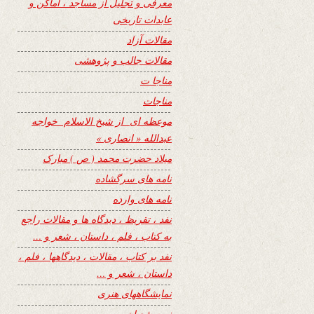
معرفی و تجلیل از مساجد ، اماکن و
عابدات تاریخی
مقالات آزاد
مقالات جالب و پژوهشی
مناجا ت
مناجات
موعظه ای از شیخ الاسلام خواجه
عبدالله « انصاری »
میلاد حضرت محمد ( ص ) مبارک
نامه های سرگشاده
نامه های وارده
نفد ، تقریظ ، دیدگاه ها و مقالات راجع
به کتاب ، فلم ، داستان ، شعر و …
نفد بر کتاب ، مقالات ، دیدگاهها ، فلم ،
داستان ، شعر و …
نمایشگاههای هنری
نیمه شعبان