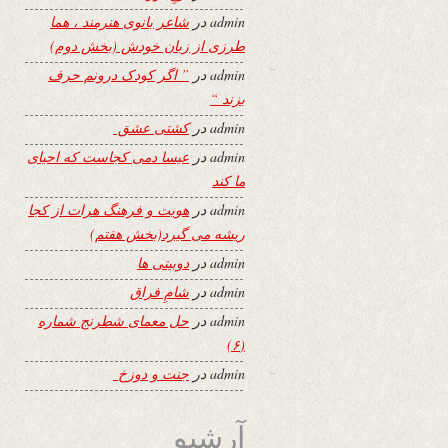
admin
در
شاعر بانوی هنرمند ، هما
طرزی از زبان خودش (بخش دوم)
admin
در
” اگر کودک درونم حرف
بزند “
admin
در
کشتی عشق
admin
در
عیسا دمی کجاست که احیای
ما کند
admin
در
هویت و فرهنگ هرات از کجا
ریشه می گیرد(بخش هفتم)
admin
در
دوبیتی ها
admin
در
شامِ فراق
admin
در
حل معمای شطرنج شماره
(۶)
admin
در
جنت و دوزخ
آرشیو