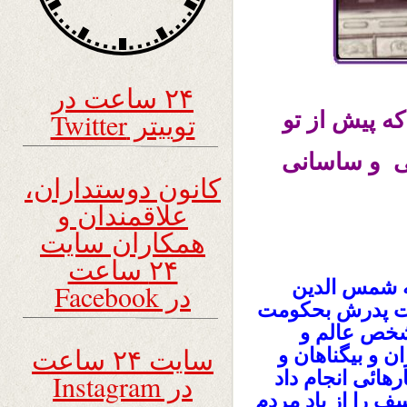
۲۴ ساعت در
توییتر Twitter
ه پیش از تو
ی و ساسانی
کانون دوستداران،
علاقمندان و
همکاران سایت
۲۴ ساعت
ه شمس الدین
در Facebook
رت پدرش بحکومت
شخص عالم و
سایت ۲۴ ساعت
 و بیگناهان و
ائی انجام داد
در Instagram
ف را از یاد مردم