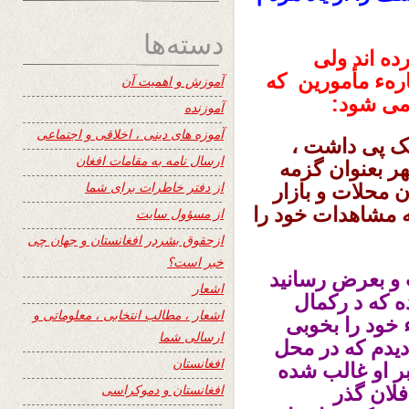
دسته‌ها
ده اند ولی
ارهء مأمورین که
آموزش و اهمیت آن
 می شود:
آموزنده
آموزه های دینی ، اخلاقی و اجتماعی
نیک پی داشت ،
ارسال نامه به مقامات افغان
ر بعنوان گزمه
از دفتر خاطرات برای شما
 محلات و بازار
ه مشاهدات خود را
از مسؤول سایت
ازحقوق بشردر افغانستان و جهان چی
خبر است؟
 و بعرض رسانید
اشعار
ده که د رکمال
اشعار ، مطالب انتخابی ، معلوماتی و
خود را بخوبی
ارسالی شما
 دیدم که در محل
افغانستان
بر او غالب شده
افغانستان و دموکراسی
فلان گذر