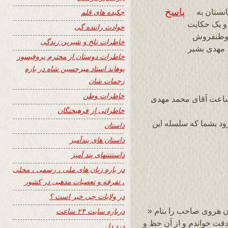
پاسخ
نستان به
چکیده های قلم
را از کتاب هزار و یک حکایت
حوادث راننده گی
ن وطنفروش
خاطرات تلخ و شیرین زندگی
 مهدی بشیر
خاطرات دوستان از محترم پروفیسور
پوهاند استاد میرحسین شاه در باره
زحمات شان
خاطرات وطن
رمحترم و ادمین گرامی سایت و زین ۲۴ ساعت آقای محمد مهدی
خاطراتی از فرهیختگان
ود بشما که سلسله این
داستان
داستان های پندآمیز
داستنتنهای پند آمیز
در باره زبان های ملی ، رسمی ، محلی
، تفرقه و تعصبات مذهبی در کشور
در ولایات چی خبر است ؟
ار شادروان هروی صاحب را بنام «
درباره سایت ۲۴ ساعت
 ۲۴ نشر شده ؛ با دقت خواندم و از آن حظ و
درد دل