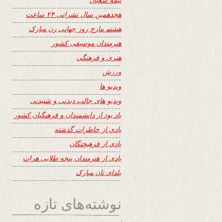
هجدهمین سال نشراتی ۲۴ ساعت
هشتم مارچ روز جهانی زن مبارک
هنرمندان موسیقی کشور
هنری و فرهنگی
ورزش
ویدیو ها
ویدیو های جالب دیدنی و شنیدنی
یاد بود از دانشمندان و فرهنگیان کشور
یادی از خاطرات گذشته
یادی از فرهیختگان
یادی از هنرمندان پنجه طلایی هرات
یلدای تان مبارک
نوشته‌های تازه