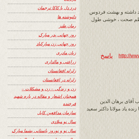
درد دل با کاکا ترجمان
اد داشته و بهشت فردوس
دلنوشته ها
عظم صحت ، خوشی طول
رمان طنز
روز جهانی پدر مبارک
روز جهانی زن مبارکباد
زبان مادری
پاسخ
http://ww
زراعتی و مالداری
زلزله افغانستان
زلزله در افغانستان
زن و زندگی – زن و مشکلات –
همچنان اشعار و مقاله در باره شهید
آقای برهان الدین
فرخنده
ده یاد مولانا داکتر سعید
سازمان مدافعین کابل
سال نو میلادی
سال نو و نوروز باستانی بشما مبارک