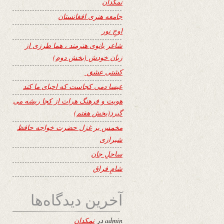
نمکدان
جامعه هنری افغانستان
اوجِ نور
شاعر بانوی هنرمند ، هما طرزی از
زبان خودش (بخش دوم)
کشتی عشق
عیسا دمی کجاست که احیای ما کند
هویت و فرهنگ هرات از کجا ریشه می
گیرد(بخش هفتم)
مخمس بر غزل حضرت خواجه حافظ
شیرازی
ساحلِ جان
شامِ فراق
آخرین دیدگاه‌ها
admin
در
نمکدان