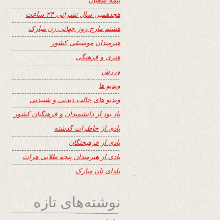
هجدهمین سال نشراتی ۲۴ ساعت
هشتم مارچ روز جهانی زن مبارک
هنرمندان موسیقی کشور
هنری و فرهنگی
ورزش
ویدیو ها
ویدیو های جالب دیدنی و شنیدنی
یاد بود از دانشمندان و فرهنگیان کشور
یادی از خاطرات گذشته
یادی از فرهیختگان
یادی از هنرمندان پنجه طلایی هرات
یلدای تان مبارک
نوشته‌های تازه