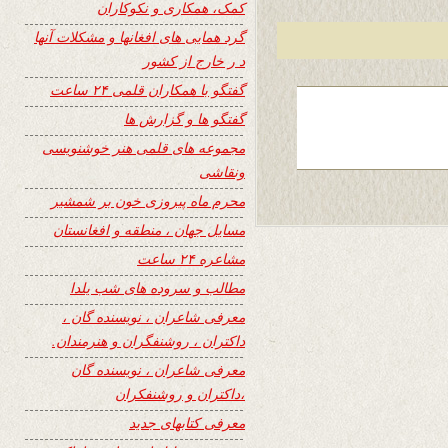
کمک، همکاری و نکوکاران
گرد همایی های افغانها و مشکلات آنها
د ر خارج از کشور
گفتگو با همکاران قلمی ۲۴ ساعت
گفتگو ها و گزارش ها
مجموعه های قلمی هنر خوشنویسی
ونقاشی
محرم ماه پیروزی خون بر شمشیر
مسایل جهان ، منطقه و افغانستان
مشاعره ۲۴ ساعت
مطالب و سروده های شب یلدا
معرفی شاعران ، نویسنده گان ،
داکتران ، روشنفگران و هنرمندان.
معرفی شاعران ، نویسنده گان
،داکتران و روشنفکران
معرفی کتابهای جدید