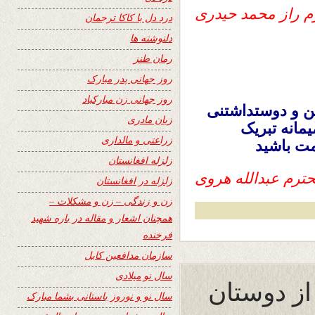
م راز محمد حیدری
درد دل با کاکا ترجمان
دلنوشته ها
رمان طنز
روز جهانی پدر مبارک
روز جهانی زن مبارکباد
ن و دوستداشتنی
زبان مادری
مانه تبریک
زراعتی و مالداری
مت باشید
زلزله افغانستان
ترم عبدالله هروی
زلزله در افغانستان
زن و زندگی – زن و مشکلات –
همچنان اشعار و مقاله در باره شهید
فرخنده
سازمان مدافعین کابل
سال نو میلادی
 از دوستان
سال نو و نوروز باستانی بشما مبارک