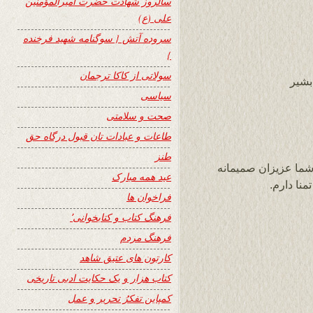
سالروز شهادت حضرت امیرالمؤمنین
علی (ع)
سروده آتش { سوگنامه شهید فرخنده
}
سولاتی از کاکا ترجمان
بشیر
سیاسی
صحت و سلامتی
طاعات و عبادات تان قبول درگاه حق
طنز
 شما عزیزان صمیمانه
عید همه مبارک
نا دارم.
فراخوان ها
فرهنگ کتاب و کتابخوانی٬
فرهنگ مردم
کارتون های عتیق شاهد
کتاب هزار و یک حکایت ادبی تاریخی
کمپاین تفکرُ تحریر و عمل