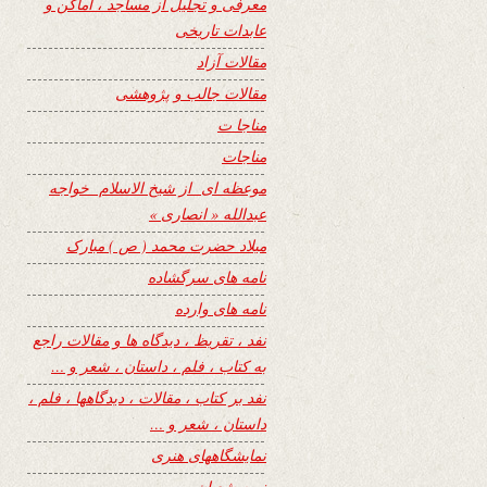
معرفی و تجلیل از مساجد ، اماکن و
عابدات تاریخی
مقالات آزاد
مقالات جالب و پژوهشی
مناجا ت
مناجات
موعظه ای از شیخ الاسلام خواجه
عبدالله « انصاری »
میلاد حضرت محمد ( ص ) مبارک
نامه های سرگشاده
نامه های وارده
نفد ، تقریظ ، دیدگاه ها و مقالات راجع
به کتاب ، فلم ، داستان ، شعر و …
نفد بر کتاب ، مقالات ، دیدگاهها ، فلم ،
داستان ، شعر و …
نمایشگاههای هنری
نیمه شعبان