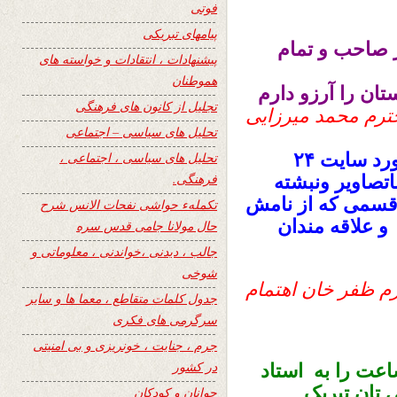
فوتی
پیامهای تبریکی
ر صاحب و تمام
پیشنهادات ، انتقادات و خواسته های
هموطنان
ان را آرزو دارم
تجلیل از کانون های فرهنگی
ترم محمد میرزایی
تحلیل های سیاسی – اجتماعی
سلام واحترامات تقدیم است .نظرمن درمورد سایت ۲۴
تحلیل های سیاسی ، اجتماعی ،
فرهنگی.
تصاویر ونبشته
قسمی که از نامش
تکملهء حواشی نفحات الانس شرح
 علاقه مندان
حال مولانا جامی قدس سره
جالب ، دیدنی ،خواندنی ، معلوماتی و
شوخی
م ظفر خان اهتمام
جدول کلمات متقاطع ، معما ها و سایر
سرگرمی های فکری
جرم ، جنایت ، خونریزی و بی امنیتی
در کشور
یزدهمین سال نشراتی سایت ۲۴ ساعت را به استاد
 تان تبریک
جوانان و کودکان