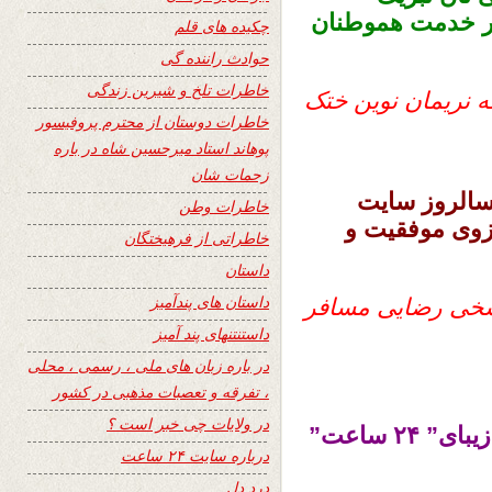
در خدمت هموطنان
چکیده های قلم
حوادث راننده گی
خاطرات تلخ و شیرین زندگی
 نریمان نوین ختک
خاطرات دوستان از محترم پروفیسور
پوهاند استاد میرحسین شاه در باره
زحمات شان
سالروز سایت
خاطرات وطن
 آرزوی موفقیت و
خاطراتی از فرهیختگان
داستان
داستان های پندآمیز
خی رضایی مسافر
داستنتنهای پند آمیز
در باره زبان های ملی ، رسمی ، محلی
، تفرقه و تعصبات مذهبی در کشور
در ولایات چی خبر است ؟
موفقیت های مزید موسس ومجری سایت زیبای” ۲۴ ساعت”
درباره سایت ۲۴ ساعت
درد دل