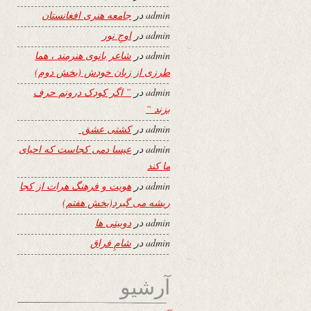
admin
در
جامعه هنری افغانستان
admin
در
اوجِ نور
admin
در
شاعر بانوی هنرمند ، هما
طرزی از زبان خودش (بخش دوم)
admin
در
” اگر کودک درونم حرف
بزند “
admin
در
کشتی عشق
admin
در
عیسا دمی کجاست که احیای
ما کند
admin
در
هویت و فرهنگ هرات از کجا
ریشه می گیرد(بخش هفتم)
admin
در
دوبیتی ها
admin
در
شامِ فراق
آرشیو