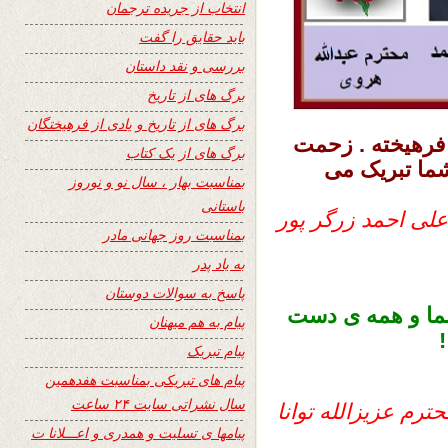
انتخاب از جریده ترجمان
باید حقایق را گفت
بررسی و نقد داستان
برگ های از تاریخ
برگ های از تاریخ و یادی از فرهیختگان
فرهیخته . زحمت
برگ های از یک کتاب
شما تبریک می
بمناسبت بهار ، سال نو و نوروز
باستانی
لی احمد زرگر پور
بمناسبت روز جهانی مادر
به یاد پدر
پاسخ به سوالات دوستان
ا و همه ی
دست
پیام به هم میهنان
پیام تبریک
پیام های تبریکی بمناسبت هفدهمین
سال نشراتی سایت ۲۴ ساعت
ترم عزیزالله توانا
پیامها ی تسلیت و همدری و اعـــلانا ت