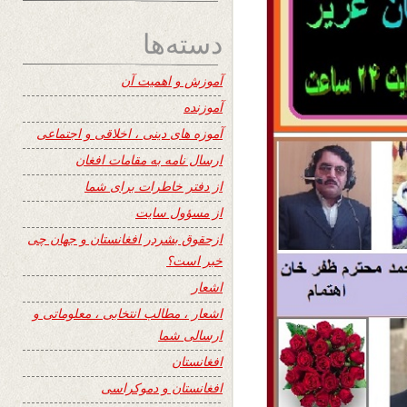
دسته‌ها
آموزش و اهمیت آن
آموزنده
آموزه های دینی ، اخلاقی و اجتماعی
ارسال نامه به مقامات افغان
از دفتر خاطرات برای شما
از مسؤول سایت
ازحقوق بشردر افغانستان و جهان چی
خبر است؟
اشعار
اشعار ، مطالب انتخابی ، معلوماتی و
ارسالی شما
افغانستان
افغانستان و دموکراسی