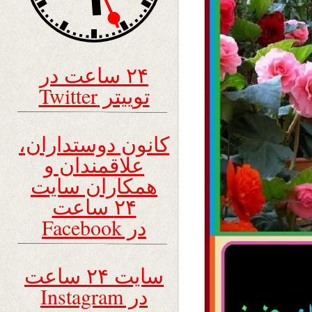
۲۴ ساعت در
توییتر Twitter
کانون دوستداران،
علاقمندان و
همکاران سایت
۲۴ ساعت
در Facebook
سایت ۲۴ ساعت
در Instagram