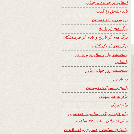
انتخاب از جریده ترجمان
باید حقایق را گفت
بررسی و نقد داستان
برگ های از تاریخ
برگ های از تاریخ و یادی از فرهیختگان
برگ های از یک کتاب
بمناسبت بهار ، سال نو و نوروز
باستانی
بمناسبت روز جهانی مادر
به یاد پدر
پاسخ به سوالات دوستان
پیام به هم میهنان
پیام تبریک
پیام های تبریکی بمناسبت هفدهمین
سال نشراتی سایت ۲۴ ساعت
پیامها ی تسلیت و همدری و اعـــلانا ت