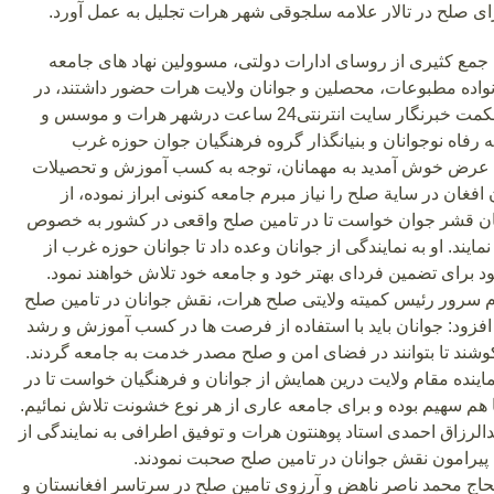
ای صلح در تالار علامه سلجوقی شهر هرات تجلیل به عمل آورد.
جمع کثیری از روسای ادارات دولتی، مسوولین نهاد های جامعه
واده مطبوعات، محصلین و جوانان ولایت هرات حضور داشتند، در
آغاز ویس احمد حکمت خبرنگار سایت انترنتی24 ساعت درشهر هرات و موسس و
فاه نوجوانان و بنیانگذار گروه فرهنگیان جوان حوزه غرب
عرض خوش آمدید به مهمانان، توجه به کسب آموزش و تحصیلات
افغان در سایة صلح را نیاز مبرم جامعه کنونی ابراز نموده، از
ن قشر جوان خواست تا در تامین صلح واقعی در کشور به خصوص
یند. او به نمایندگی از جوانان وعده داد تا جوانان حوزه غرب از
برای تضمین فردای بهتر خود و جامعه خود تلاش خواهند نمود.
سرور رئیس کمیته ولایتی صلح هرات، نقش جوانان در تامین صلح
، افزود: جوانان باید با استفاده از فرصت ها در کسب آموزش و رشد
شند تا بتوانند در فضای امن و صلح مصدر خدمت به جامعه گردند.
ماینده مقام ولایت درین همایش از جوانان و فرهنگیان خواست تا در
 هم سهیم بوده و برای جامعه عاری از هر نوع خشونت تلاش نمائیم.
الرزاق احمدی استاد پوهنتون هرات و توفیق اطرافی به نمایندگی از
پیرامون نقش جوانان در تامین صلح صحبت نمودند.
لحاج محمد ناصر ناهض و آرزوی تامین صلح در سرتاسر افغانستان و