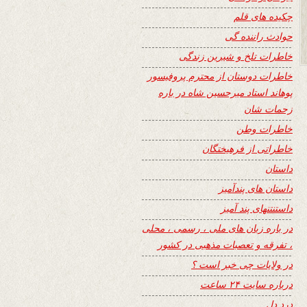
چکیده های قلم
حوادث راننده گی
خاطرات تلخ و شیرین زندگی
خاطرات دوستان از محترم پروفیسور
پوهاند استاد میرحسین شاه در باره
زحمات شان
خاطرات وطن
خاطراتی از فرهیختگان
داستان
داستان های پندآمیز
داستنتنهای پند آمیز
در باره زبان های ملی ، رسمی ، محلی
، تفرقه و تعصبات مذهبی در کشور
در ولایات چی خبر است ؟
درباره سایت ۲۴ ساعت
درد دل