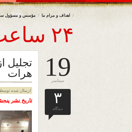
اهداف و مرام ما
مؤسس و مسؤول سا
۲۴ ساعت
19
تجلیل ا
هرات
سپتامبر
ارسال شده توسط admin د
۳
تاریخ نشر پنجشنبه 19 سپتامبر 13
دیدگاه