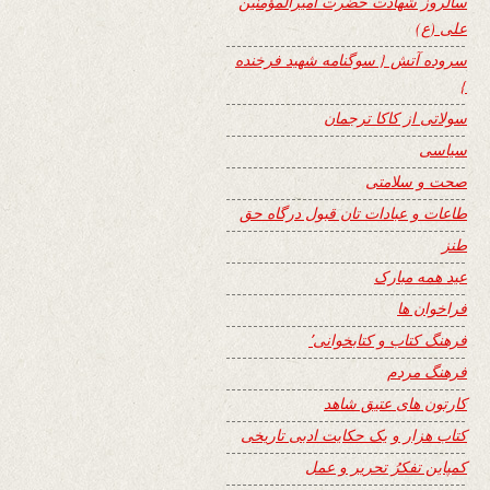
سالروز شهادت حضرت امیرالمؤمنین
علی (ع)
سروده آتش { سوگنامه شهید فرخنده
}
سولاتی از کاکا ترجمان
سیاسی
صحت و سلامتی
طاعات و عبادات تان قبول درگاه حق
طنز
عید همه مبارک
فراخوان ها
فرهنگ کتاب و کتابخوانی٬
فرهنگ مردم
کارتون های عتیق شاهد
کتاب هزار و یک حکایت ادبی تاریخی
کمپاین تفکرُ تحریر و عمل