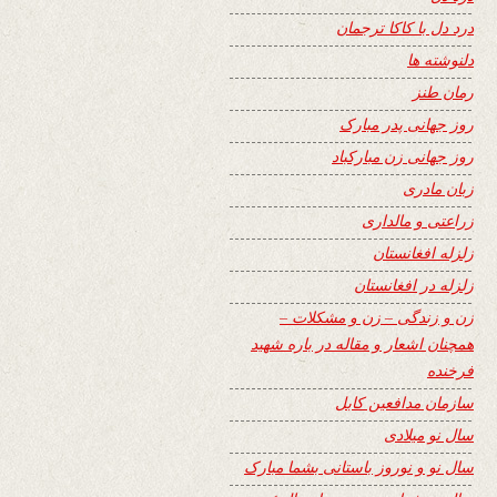
درد دل با کاکا ترجمان
دلنوشته ها
رمان طنز
روز جهانی پدر مبارک
روز جهانی زن مبارکباد
زبان مادری
زراعتی و مالداری
زلزله افغانستان
زلزله در افغانستان
زن و زندگی – زن و مشکلات –
همچنان اشعار و مقاله در باره شهید
فرخنده
سازمان مدافعین کابل
سال نو میلادی
سال نو و نوروز باستانی بشما مبارک