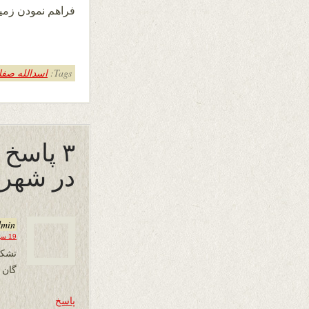
فراهم نمودن زمین
Tags:
اسدالله صفا
۳ پاسخ
در شهر 
dmin
19 سپتامبر 2013 در 20:18
تشکر
گان 
پاسخ