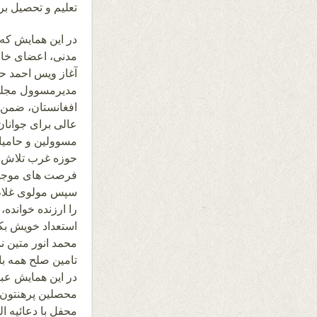
تعلیم و تحصیل بر
در این همایش که 
مدنی، اعضای خان
مدیرمسوول مجله ر
افغانستان، ضمن 
عالی برای جوانان 
مسوولین و حامیا
حوزه غرب تلاش نما
فرصت های موجود 
سپس مولوی غلام 
را ارزنده خوانده
استعداد خویش بکو
محمد انور متین ن
تامین صلح همه با
در این همایش عبد
محصلین پرهنتون 
محفل با دعائیه ا