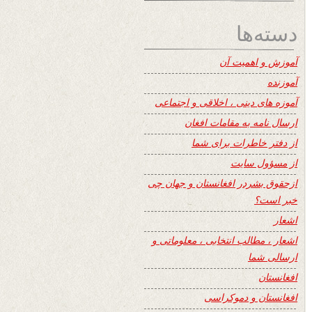
دسته‌ها
آموزش و اهمیت آن
آموزنده
آموزه های دینی ، اخلاقی و اجتماعی
ارسال نامه به مقامات افغان
از دفتر خاطرات برای شما
از مسؤول سایت
ازحقوق بشردر افغانستان و جهان چی
خبر است؟
اشعار
اشعار ، مطالب انتخابی ، معلوماتی و
ارسالی شما
افغانستان
افغانستان و دموکراسی