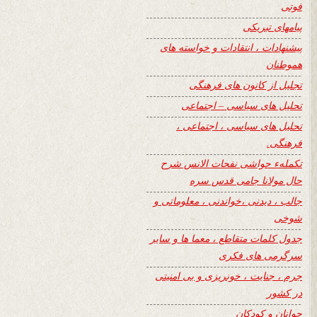
فوتی
پیامهای تبریکی
پیشنهادات ، انتقادات و خواسته های
هموطنان
تجلیل از کانون های فرهنگی
تحلیل های سیاسی – اجتماعی
تحلیل های سیاسی ، اجتماعی ،
فرهنگی.
تکملهء حواشی نفحات الانس شرح
حال مولانا جامی قدس سره
جالب ، دیدنی ،خواندنی ، معلوماتی و
شوخی
جدول کلمات متقاطع ، معما ها و سایر
سرگرمی های فکری
جرم ، جنایت ، خونریزی و بی امنیتی
در کشور
جوانان و کودکان