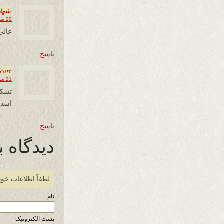
شهلا
20 سپتامبر 2013 در 13:58
عالی
پاسخ
cart
21 سپتامبر 2013 در 09:48
تشکر
اسد 
پاسخ
دیدگاه ب
لطفاً اطلاعات خود
نام
پست الکترونیک